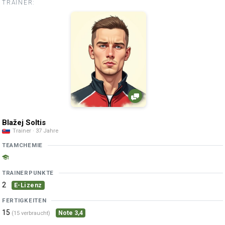
TRAINER:
Blažej Soltis
Trainer · 37 Jahre
TEAMCHEMIE
TRAINERPUNKTE
2
E-Lizenz
FERTIGKEITEN
15
Note 3,4
(15 verbraucht)