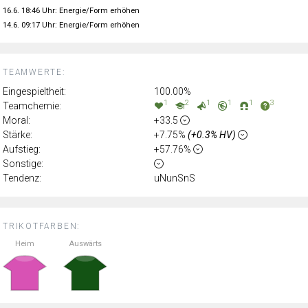
16.6. 18:46 Uhr: Energie/Form erhöhen
14.6. 09:17 Uhr: Energie/Form erhöhen
TEAMWERTE:
Eingespieltheit:
100.00%
1
2
1
1
1
3
Teamchemie:
Moral:
+33.5
Stärke:
+7.75%
(+0.3% HV)
Aufstieg:
+57.76%
Sonstige:
Tendenz:
uNunSnS
TRIKOTFARBEN:
Heim
Auswärts