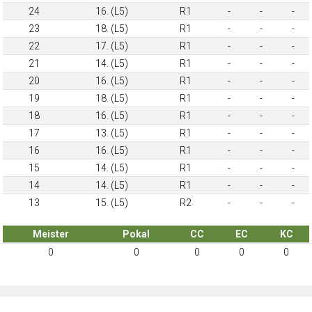
24
16. (L5)
R1
-
-
-
23
18. (L5)
R1
-
-
-
22
17. (L5)
R1
-
-
-
21
14. (L5)
R1
-
-
-
20
16. (L5)
R1
-
-
-
19
18. (L5)
R1
-
-
-
18
16. (L5)
R1
-
-
-
17
13. (L5)
R1
-
-
-
16
16. (L5)
R1
-
-
-
15
14. (L5)
R1
-
-
-
14
14. (L5)
R1
-
-
-
13
15. (L5)
R2
-
-
-
Meister
Pokal
CC
EC
KC
0
0
0
0
0