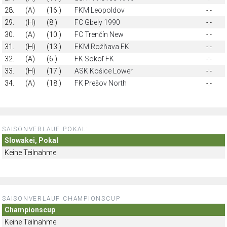
28.
(A)
(16.)
FKM Leopoldov
-:-
29.
(H)
(8.)
FC Gbely 1990
-:-
30.
(A)
(10.)
FC Trenčín New
-:-
31.
(H)
(13.)
FKM Rožňava FK
-:-
32.
(A)
(6.)
FK Sokoľ FK
-:-
33.
(H)
(17.)
ASK Košice Lower
-:-
34.
(A)
(18.)
FK Prešov North
-:-
SAISONVERLAUF POKAL:
Slowakei, Pokal
Keine Teilnahme
SAISONVERLAUF CHAMPIONSCUP
Championscup
Keine Teilnahme