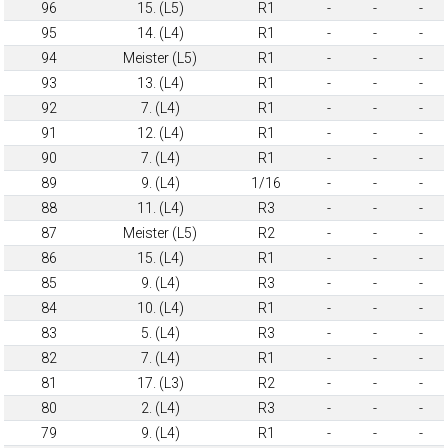
96
15. (L5)
R1
-
-
-
95
14. (L4)
R1
-
-
-
94
Meister (L5)
R1
-
-
-
93
13. (L4)
R1
-
-
-
92
7. (L4)
R1
-
-
-
91
12. (L4)
R1
-
-
-
90
7. (L4)
R1
-
-
-
89
9. (L4)
1/16
-
-
-
88
11. (L4)
R3
-
-
-
87
Meister (L5)
R2
-
-
-
86
15. (L4)
R1
-
-
-
85
9. (L4)
R3
-
-
-
84
10. (L4)
R1
-
-
-
83
5. (L4)
R3
-
-
-
82
7. (L4)
R1
-
-
-
81
17. (L3)
R2
-
-
-
80
2. (L4)
R3
-
-
-
79
9. (L4)
R1
-
-
-