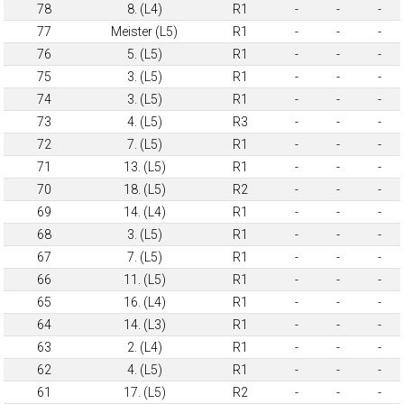
78
8. (L4)
R1
-
-
-
77
Meister (L5)
R1
-
-
-
76
5. (L5)
R1
-
-
-
75
3. (L5)
R1
-
-
-
74
3. (L5)
R1
-
-
-
73
4. (L5)
R3
-
-
-
72
7. (L5)
R1
-
-
-
71
13. (L5)
R1
-
-
-
70
18. (L5)
R2
-
-
-
69
14. (L4)
R1
-
-
-
68
3. (L5)
R1
-
-
-
67
7. (L5)
R1
-
-
-
66
11. (L5)
R1
-
-
-
65
16. (L4)
R1
-
-
-
64
14. (L3)
R1
-
-
-
63
2. (L4)
R1
-
-
-
62
4. (L5)
R1
-
-
-
61
17. (L5)
R2
-
-
-