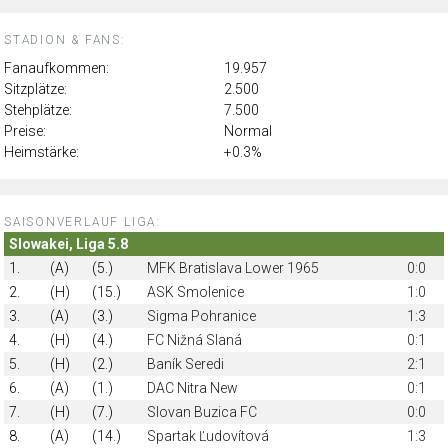
STADION & FANS:
Fanaufkommen:
19.957
Sitzplätze:
2.500
Stehplätze:
7.500
Preise:
Normal
Heimstärke:
+0.3%
SAISONVERLAUF LIGA:
Slowakei, Liga 5.8
1.
(A)
(5.)
MFK Bratislava Lower 1965
0:0
2.
(H)
(15.)
ASK Smolenice
1:0
3.
(A)
(3.)
Sigma Pohranice
1:3
4.
(H)
(4.)
FC Nižná Slaná
0:1
5.
(H)
(2.)
Baník Seredi
2:1
6.
(A)
(1.)
DAC Nitra New
0:1
7.
(H)
(7.)
Slovan Buzica FC
0:0
8.
(A)
(14.)
Spartak Ľudovítová
1:3