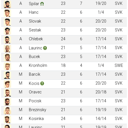
A
23
7
19/20
SVK
Spilar
A
Hanc
22
6
1/4
SVK
A
Slovak
22
6
20/20
SVK
A
Sestak
23
6
20/20
SVK
A
Chlebek
24
6
17/14
SVK
A
21
5
17/14
SVK
Laurinc
A
Bucek
23
5
17/14
SVK
A
Kronholm
18
4
1/4
SWE
M
Barcik
23
6
17/14
SVK
M
22
6
20/20
SVK
Kocis
M
Oravec
21
6
20/18
SVK
M
Pocisk
23
6
17/14
SVK
M
Brezinsky
21
6
19/19
SVK
M
Kosinka
24
6
14/14
SVK
M
Laurinc
21
5
19/19
SVK