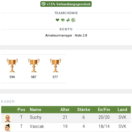
+7.5% Verhandlungsgeschick
TEAMCHEMIE
KONTO
Amateurmanager · Note 2.8
S
94
S
87
S
77
KADER:
Pos
Name
Alter
Stärke
En/Fm
Land
T
Suchy
21
6
20/20
SVK
T
Vascak
19
4
18/14
SVK