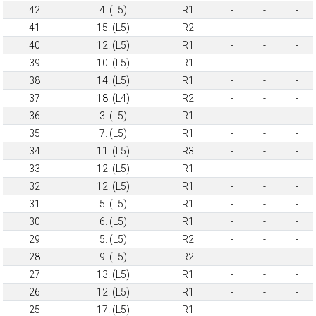
42
4. (L5)
R1
-
-
-
41
15. (L5)
R2
-
-
-
40
12. (L5)
R1
-
-
-
39
10. (L5)
R1
-
-
-
38
14. (L5)
R1
-
-
-
37
18. (L4)
R2
-
-
-
36
3. (L5)
R1
-
-
-
35
7. (L5)
R1
-
-
-
34
11. (L5)
R3
-
-
-
33
12. (L5)
R1
-
-
-
32
12. (L5)
R1
-
-
-
31
5. (L5)
R1
-
-
-
30
6. (L5)
R1
-
-
-
29
5. (L5)
R2
-
-
-
28
9. (L5)
R2
-
-
-
27
13. (L5)
R1
-
-
-
26
12. (L5)
R1
-
-
-
25
17. (L5)
R1
-
-
-