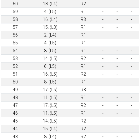
60
18. (L4)
R2
-
-
-
59
4. (L5)
R1
-
-
-
58
16. (L4)
R3
-
-
-
57
15. (L3)
R1
-
-
-
56
2. (L4)
R1
-
-
-
55
4. (L5)
R1
-
-
-
54
8. (L5)
R1
-
-
-
53
14. (L5)
R2
-
-
-
52
6. (L5)
R1
-
-
-
51
16. (L5)
R2
-
-
-
50
8. (L5)
R1
-
-
-
49
17. (L5)
R3
-
-
-
48
11. (L5)
R1
-
-
-
47
17. (L5)
R2
-
-
-
46
11. (L5)
R1
-
-
-
45
14. (L5)
R2
-
-
-
44
15. (L4)
R2
-
-
-
43
8. (L4)
R2
-
-
-