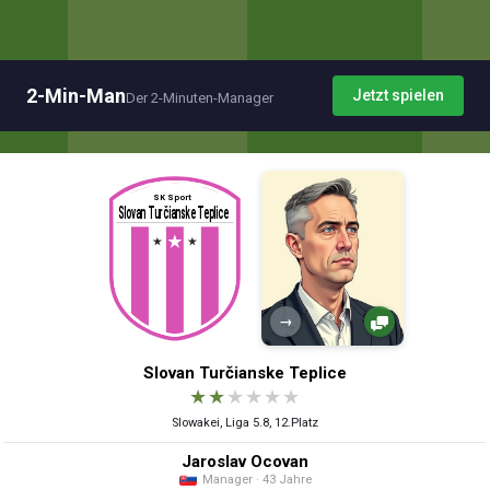
2-Min-Man
Jetzt spielen
Der 2-Minuten-Manager
→
Slovan Turčianske Teplice
★
★
★
★
★
★
Slowakei, Liga 5.8, 12.Platz
Jaroslav Ocovan
Manager · 43 Jahre