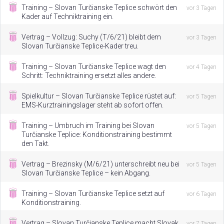
Training – Slovan Turčianske Teplice schwört den
vor 3 Tagen
Kader auf Techniktraining ein.
Vertrag – Vollzug: Suchy (T/6/21) bleibt dem
vor 3 Tagen
Slovan Turčianske Teplice-Kader treu.
Training – Slovan Turčianske Teplice wagt den
vor 4 Tagen
Schritt: Techniktraining ersetzt alles andere.
Spielkultur – Slovan Turčianske Teplice rüstet auf:
vor 5 Tagen
EMS-Kurztrainingslager steht ab sofort offen.
Training – Umbruch im Training bei Slovan
vor 5 Tagen
Turčianske Teplice: Konditionstraining bestimmt
den Takt.
Vertrag – Brezinsky (M/6/21) unterschreibt neu bei
vor 5 Tagen
Slovan Turčianske Teplice – kein Abgang.
Training – Slovan Turčianske Teplice setzt auf
vor 6 Tagen
Konditionstraining.
Vertrag – Slovan Turčianske Teplice macht Slovak
vor 7 Tagen