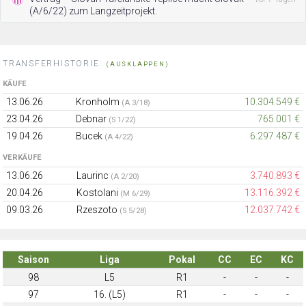
(A/6/22) zum Langzeitprojekt.
TRANSFERHISTORIE:
(AUSKLAPPEN)
KÄUFE
13.06.26
Kronholm
10.304.549 €
(A 3/18)
23.04.26
Debnar
765.001 €
(S 1/22)
19.04.26
Bucek
6.297.487 €
(A 4/22)
VERKÄUFE
13.06.26
Laurinc
3.740.893 €
(A 2/20)
20.04.26
Kostolani
13.116.392 €
(M 6/29)
09.03.26
Rzeszoto
12.037.742 €
(S 5/28)
Saison
Liga
Pokal
CC
EC
KC
98
L5
R1
-
-
-
97
16. (L5)
R1
-
-
-