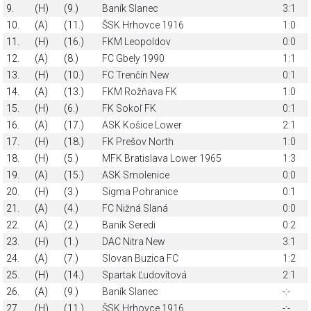
9.
(H)
(9.)
Baník Slanec
3:1
10.
(A)
(11.)
ŠSK Hrhovce 1916
1:0
11.
(H)
(16.)
FKM Leopoldov
0:0
12.
(A)
(8.)
FC Gbely 1990
1:1
13.
(H)
(10.)
FC Trenčín New
0:1
14.
(A)
(13.)
FKM Rožňava FK
1:0
15.
(H)
(6.)
FK Sokoľ FK
0:1
16.
(A)
(17.)
ASK Košice Lower
2:1
17.
(H)
(18.)
FK Prešov North
1:0
18.
(H)
(5.)
MFK Bratislava Lower 1965
1:3
19.
(A)
(15.)
ASK Smolenice
0:0
20.
(H)
(3.)
Sigma Pohranice
0:1
21.
(A)
(4.)
FC Nižná Slaná
0:0
22.
(A)
(2.)
Baník Seredi
0:2
23.
(H)
(1.)
DAC Nitra New
3:1
24.
(A)
(7.)
Slovan Buzica FC
1:2
25.
(H)
(14.)
Spartak Ľudovítová
2:1
26.
(A)
(9.)
Baník Slanec
-:-
27.
(H)
(11.)
ŠSK Hrhovce 1916
-:-