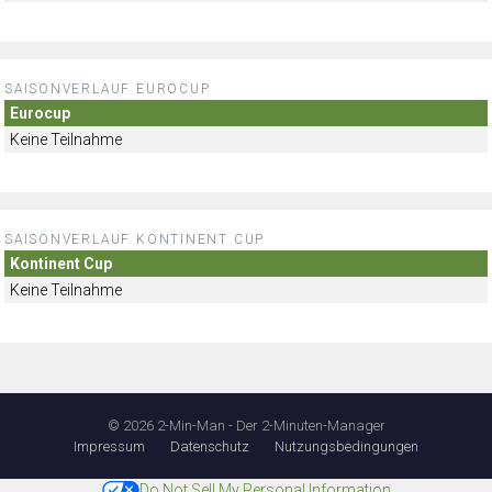
SAISONVERLAUF EUROCUP
Eurocup
Keine Teilnahme
SAISONVERLAUF KONTINENT CUP
Kontinent Cup
Keine Teilnahme
© 2026 2-Min-Man - Der 2-Minuten-Manager
Impressum
Datenschutz
Nutzungsbedingungen
Do Not Sell My Personal Information