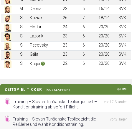
M
Debnar
23
5
16/14
SVK
S
Koziak
26
7
18/14
SVK
S
Hodur
24
6
20/20
SVK
S
Lazorik
23
6
20/20
SVK
S
Pecovsky
23
6
20/20
SVK
S
Gála
23
6
20/20
SVK
S
22
6
20/20
SVK
Krejci
ZEITSPIEL TICKER
LIVE
(AUSKLAPPEN)
Training – Slovan Turčianske Teplice justiert –
vor 17 Stunden
Konditionstraining ab sofort Pflicht.
Training – Slovan Turčianske Teplice zieht die
vor 2 Tagen
Reißleine und wählt Konditionstraining.