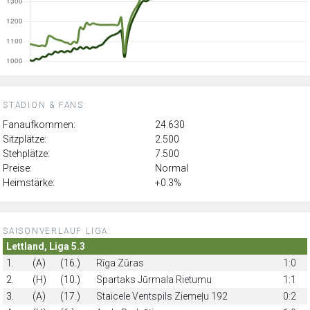
STADION & FANS:
Fanaufkommen:
24.630
Sitzplätze:
2.500
Stehplätze:
7.500
Preise:
Normal
Heimstärke:
+0.3%
SAISONVERLAUF LIGA:
Lettland, Liga 5.3
1.
(A)
(16.)
Rīga Zūras
1:0
2.
(H)
(10.)
Spartaks Jūrmala Rietumu
1:1
3.
(A)
(17.)
Staicele Ventspils Ziemeļu 192
0:2