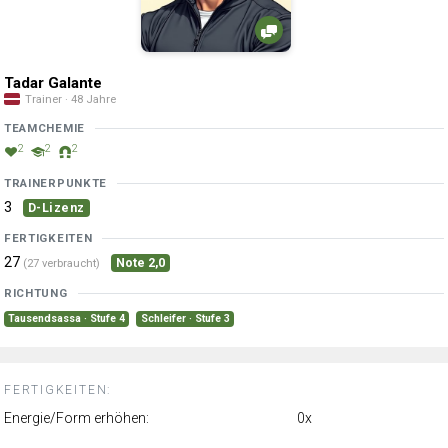
Tadar Galante
Trainer · 48 Jahre
TEAMCHEMIE
2
2
2
TRAINERPUNKTE
3
D-Lizenz
FERTIGKEITEN
27
Note 2,0
(27 verbraucht)
RICHTUNG
Tausendsassa · Stufe 4
Schleifer · Stufe 3
FERTIGKEITEN:
Energie/Form erhöhen:
0x