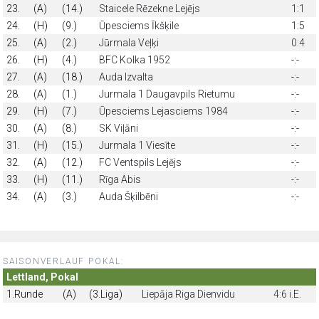
23.
(A)
(14.)
Staicele Rēzekne Lejējs
1:1
24.
(H)
(9.)
Ūpesciems Īkšķile
1:5
25.
(A)
(2.)
Jūrmala Veļķi
0:4
26.
(H)
(4.)
BFC Kolka 1952
-:-
27.
(A)
(18.)
Auda Izvalta
-:-
28.
(A)
(1.)
Jurmala 1 Daugavpils Rietumu
-:-
29.
(H)
(7.)
Ūpesciems Lejasciems 1984
-:-
30.
(A)
(8.)
SK Viļāni
-:-
31.
(H)
(15.)
Jurmala 1 Viesīte
-:-
32.
(A)
(12.)
FC Ventspils Lejējs
-:-
33.
(H)
(11.)
Rīga Abis
-:-
34.
(A)
(3.)
Auda Šķilbēni
-:-
SAISONVERLAUF POKAL:
Lettland, Pokal
1.Runde
(A)
(3.Liga)
Liepāja Riga Dienvidu
4:6 i.E.