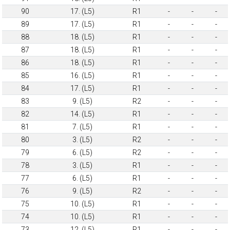
90
17. (L5)
R1
-
-
-
89
17. (L5)
R1
-
-
-
88
18. (L5)
R1
-
-
-
87
18. (L5)
R1
-
-
-
86
18. (L5)
R1
-
-
-
85
16. (L5)
R1
-
-
-
84
17. (L5)
R1
-
-
-
83
9. (L5)
R2
-
-
-
82
14. (L5)
R1
-
-
-
81
7. (L5)
R1
-
-
-
80
3. (L5)
R2
-
-
-
79
6. (L5)
R2
-
-
-
78
3. (L5)
R1
-
-
-
77
6. (L5)
R1
-
-
-
76
9. (L5)
R2
-
-
-
75
10. (L5)
R1
-
-
-
74
10. (L5)
R1
-
-
-
73
12. (L5)
R1
-
-
-