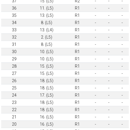
37
15. (L5)
R2
-
-
-
36
11. (L5)
R1
-
-
-
35
13. (L5)
R1
-
-
-
34
8. (L5)
R1
-
-
-
33
13. (L4)
R1
-
-
-
32
2. (L5)
R1
-
-
-
31
8. (L5)
R1
-
-
-
30
10. (L5)
R1
-
-
-
29
10. (L5)
R1
-
-
-
28
15. (L5)
R1
-
-
-
27
15. (L5)
R1
-
-
-
26
18. (L5)
R1
-
-
-
25
18. (L5)
R1
-
-
-
24
17. (L5)
R1
-
-
-
23
18. (L5)
R1
-
-
-
22
18. (L5)
R1
-
-
-
21
16. (L5)
R1
-
-
-
20
16. (L5)
R1
-
-
-