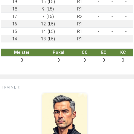
19
15. (L5)
R1
-
-
-
18
9. (L5)
R1
-
-
-
17
7. (L5)
R2
-
-
-
16
12. (L5)
R1
-
-
-
15
14. (L5)
R1
-
-
-
14
13. (L5)
R1
-
-
-
Meister
Pokal
CC
EC
KC
0
0
0
0
0
TRAINER: