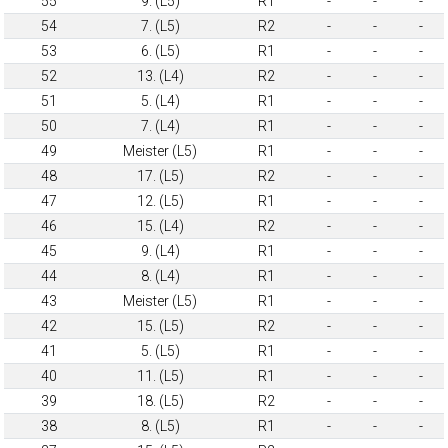
55
9. (L5)
R1
-
-
-
54
7. (L5)
R2
-
-
-
53
6. (L5)
R1
-
-
-
52
13. (L4)
R2
-
-
-
51
5. (L4)
R1
-
-
-
50
7. (L4)
R1
-
-
-
49
Meister (L5)
R1
-
-
-
48
17. (L5)
R2
-
-
-
47
12. (L5)
R1
-
-
-
46
15. (L4)
R2
-
-
-
45
9. (L4)
R1
-
-
-
44
8. (L4)
R1
-
-
-
43
Meister (L5)
R1
-
-
-
42
15. (L5)
R2
-
-
-
41
5. (L5)
R1
-
-
-
40
11. (L5)
R1
-
-
-
39
18. (L5)
R2
-
-
-
38
8. (L5)
R1
-
-
-