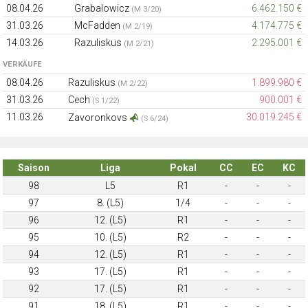
08.04.26
Grabalowicz
6.462.150 €
(M 3/20)
31.03.26
McFadden
4.174.775 €
(M 2/19)
14.03.26
Razuliskus
2.295.001 €
(M 2/21)
VERKÄUFE
08.04.26
Razuliskus
1.899.980 €
(M 2/22)
31.03.26
Cech
900.001 €
(S 1/22)
11.03.26
30.019.245 €
Zavoronkovs
(S 6/24)
Saison
Liga
Pokal
CC
EC
KC
98
L5
R1
-
-
-
97
8. (L5)
1/4
-
-
-
96
12. (L5)
R1
-
-
-
95
10. (L5)
R2
-
-
-
94
12. (L5)
R1
-
-
-
93
17. (L5)
R1
-
-
-
92
17. (L5)
R1
-
-
-
91
18. (L5)
R1
-
-
-