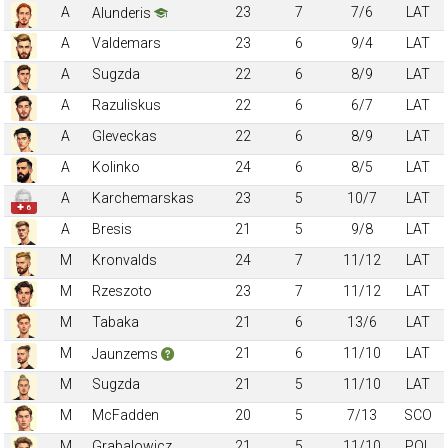
A
23
7
7/6
LAT
Alunderis
A
Valdemars
23
6
9/4
LAT
A
Sugzda
22
6
8/9
LAT
A
Razuliskus
22
6
6/7
LAT
A
Gleveckas
22
6
8/9
LAT
A
Kolinko
24
6
8/5
LAT
A
Karchemarskas
23
5
10/7
LAT
✚ 6
A
Bresis
21
5
9/8
LAT
M
Kronvalds
24
7
11/12
LAT
M
Rzeszoto
23
7
11/12
LAT
M
Tabaka
21
6
13/6
LAT
M
21
6
11/10
LAT
Jaunzems
M
Sugzda
21
5
11/10
LAT
M
McFadden
20
5
7/13
SCO
M
Grabalowicz
21
5
11/10
POL