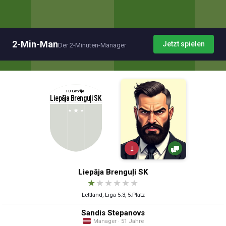
2-Min-Man
Jetzt spielen
Der 2-Minuten-Manager
↓
Liepāja Brenguļi SK
★
★
★
★
★
★
Lettland, Liga 5.3, 5.Platz
Sandis Stepanovs
Manager · 51 Jahre