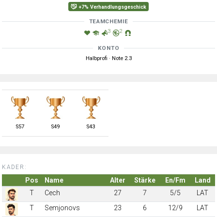
+7% Verhandlungsgeschick
TEAMCHEMIE
3
2
KONTO
Halbprofi · Note 2.3
S
57
S
49
S
43
KADER:
Pos
Name
Alter
Stärke
En/Fm
Land
T
Cech
27
7
5/5
LAT
T
Semjonovs
23
6
12/9
LAT