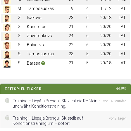
M
Tamosauskas
19
4
11/12
LAT
S
Isakovs
23
6
20/18
LAT
S
Kundrotas
21
6
20/20
LAT
S
Zavoronkovs
24
6
20/20
LAT
S
Babicevs
22
6
20/20
LAT
S
Tamosauskas
23
5
20/20
LAT
S
21
5
20/18
LAT
Barasa
ZEITSPIEL TICKER
LIVE
Training – Liepāja Brenguļi SK zieht die Reißleine
vor 14 Stunden
und wählt Konditionstraining.
Training – Liepāja Brenguļi SK stellt auf
vor 2 Tagen
Konditionstraining um – sofort.