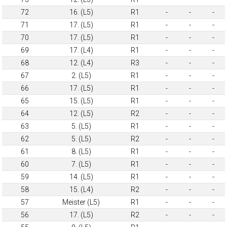
72
16. (L5)
R1
-
-
-
71
17. (L5)
R1
-
-
-
70
17. (L5)
R1
-
-
-
69
17. (L4)
R1
-
-
-
68
12. (L4)
R3
-
-
-
67
2. (L5)
R1
-
-
-
66
17. (L5)
R1
-
-
-
65
15. (L5)
R1
-
-
-
64
12. (L5)
R2
-
-
-
63
5. (L5)
R1
-
-
-
62
5. (L5)
R2
-
-
-
61
8. (L5)
R1
-
-
-
60
7. (L5)
R1
-
-
-
59
14. (L5)
R1
-
-
-
58
15. (L4)
R2
-
-
-
57
Meister (L5)
R1
-
-
-
56
17. (L5)
R2
-
-
-