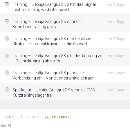
Training – Liepāja Brenguļi SK setzt das Signal:
vor 3 Tagen
Techniktraining wird intensiviert.
Training – Liepāja Brenguļi SK schreibt
vor 4 Tagen
Konditionstraining groß.
Training – Liepāja Brenguļi SK überdenkt die
vor 5 Tagen
Strategie – Techniktraining ist die Antwort.
Training – Liepāja Brenguļi SK gibt die Richtung vor
vor 6 Tagen
– Techniktraining ab sofort.
Training – Liepāja Brenguļi SK passt die
vor 7 Tagen
Vorbereitung an – Konditionstraining gefragt.
Spielkultur – Liepāja Brenguļi SK schaltet EMS-
vor 7 Tagen
Kurztrainingslager frei.
TRANSFERHISTORIE:
(AUSKLAPPEN)
KÄUFE