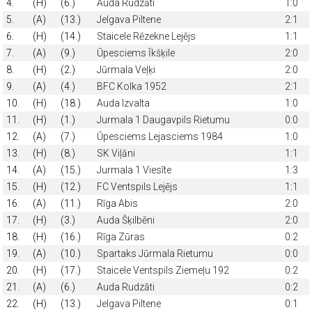
4.
(H)
(6.)
Auda Rudzāti
1:0
5.
(A)
(13.)
Jelgava Piltene
2:1
6.
(H)
(14.)
Staicele Rēzekne Lejējs
1:1
7.
(A)
(9.)
Ūpesciems Īkšķile
2:0
8.
(H)
(2.)
Jūrmala Veļķi
2:0
9.
(A)
(4.)
BFC Kolka 1952
2:1
10.
(H)
(18.)
Auda Izvalta
1:0
11.
(H)
(1.)
Jurmala 1 Daugavpils Rietumu
0:0
12.
(A)
(7.)
Ūpesciems Lejasciems 1984
1:0
13.
(H)
(8.)
SK Viļāni
1:1
14.
(A)
(15.)
Jurmala 1 Viesīte
1:3
15.
(H)
(12.)
FC Ventspils Lejējs
1:1
16.
(A)
(11.)
Rīga Abis
2:0
17.
(H)
(3.)
Auda Šķilbēni
2:0
18.
(H)
(16.)
Rīga Zūras
0:2
19.
(A)
(10.)
Spartaks Jūrmala Rietumu
0:0
20.
(H)
(17.)
Staicele Ventspils Ziemeļu 192
0:2
21.
(A)
(6.)
Auda Rudzāti
0:2
22.
(H)
(13.)
Jelgava Piltene
0:1