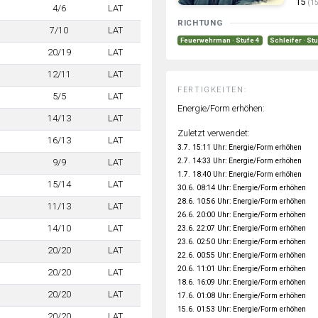
15
(15
4/6
LAT
RICHTUNG
7/10
LAT
Feuerwehrman · Stufe 4
Schleifer · St
20/19
LAT
12/11
LAT
FERTIGKEITEN:
5/5
LAT
Energie/Form erhöhen:
14/13
LAT
Zuletzt verwendet:
16/13
LAT
3.7. 15:11 Uhr: Energie/Form erhöhen
2.7. 14:33 Uhr: Energie/Form erhöhen
9/9
LAT
1.7. 18:40 Uhr: Energie/Form erhöhen
15/14
LAT
30.6. 08:14 Uhr: Energie/Form erhöhen
28.6. 10:56 Uhr: Energie/Form erhöhen
11/13
LAT
26.6. 20:00 Uhr: Energie/Form erhöhen
14/10
LAT
23.6. 22:07 Uhr: Energie/Form erhöhen
23.6. 02:50 Uhr: Energie/Form erhöhen
20/20
LAT
22.6. 00:55 Uhr: Energie/Form erhöhen
20.6. 11:01 Uhr: Energie/Form erhöhen
20/20
LAT
18.6. 16:09 Uhr: Energie/Form erhöhen
20/20
LAT
17.6. 01:08 Uhr: Energie/Form erhöhen
15.6. 01:53 Uhr: Energie/Form erhöhen
20/20
LAT