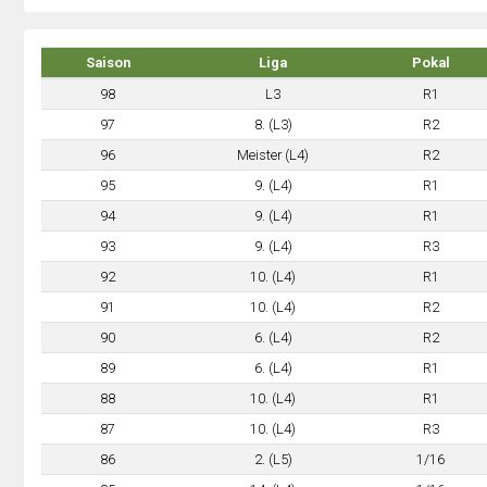
Saison
Liga
Pokal
98
L3
R1
97
8. (L3)
R2
96
Meister (L4)
R2
95
9. (L4)
R1
94
9. (L4)
R1
93
9. (L4)
R3
92
10. (L4)
R1
91
10. (L4)
R2
90
6. (L4)
R2
89
6. (L4)
R1
88
10. (L4)
R1
87
10. (L4)
R3
86
2. (L5)
1/16