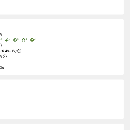
0%
3
9
6
4
2
(+0.4% HV)
6%
Su