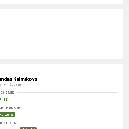
andas Kalmikovs
ainer · 52 Jahre
MCHEMIE
3
NERPUNKTE
-Lizenz
IGKEITEN