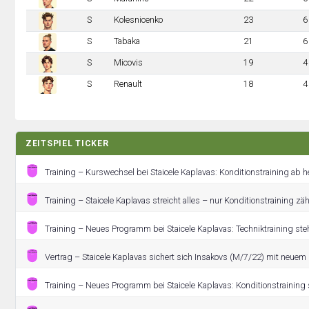
S
Kolesnicenko
23
6
S
Tabaka
21
6
S
Micovis
19
4
S
Renault
18
4
ZEITSPIEL TICKER
Training – Kurswechsel bei Staicele Kaplavas: Konditionstraining ab he
Training – Staicele Kaplavas streicht alles – nur Konditionstraining zähl
Training – Neues Programm bei Staicele Kaplavas: Techniktraining ste
Vertrag – Staicele Kaplavas sichert sich Insakovs (M/7/22) mit neuem 
Training – Neues Programm bei Staicele Kaplavas: Konditionstraining 