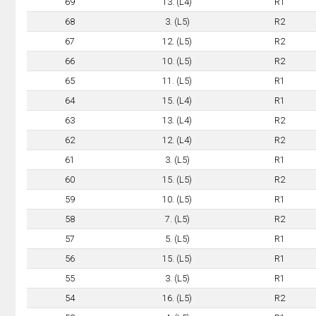
69
13. (L4)
R1
68
3. (L5)
R2
67
12. (L5)
R2
66
10. (L5)
R2
65
11. (L5)
R1
64
15. (L4)
R1
63
13. (L4)
R2
62
12. (L4)
R2
61
3. (L5)
R1
60
15. (L5)
R2
59
10. (L5)
R1
58
7. (L5)
R2
57
5. (L5)
R1
56
15. (L5)
R1
55
3. (L5)
R1
54
16. (L5)
R2