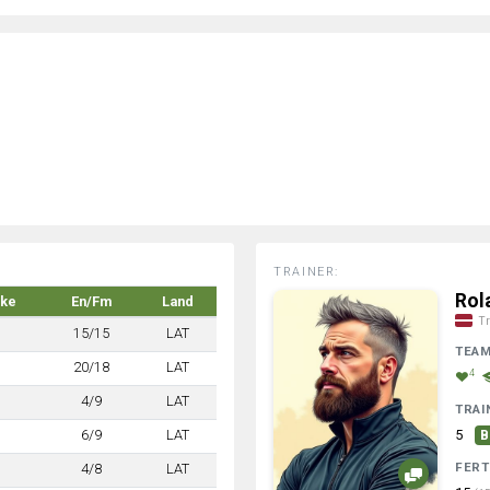
TRAINER:
Rol
rke
En/Fm
Land
Tr
15/15
LAT
TEA
20/18
LAT
4
4/9
LAT
TRAI
6/9
LAT
5
B
FERT
4/8
LAT