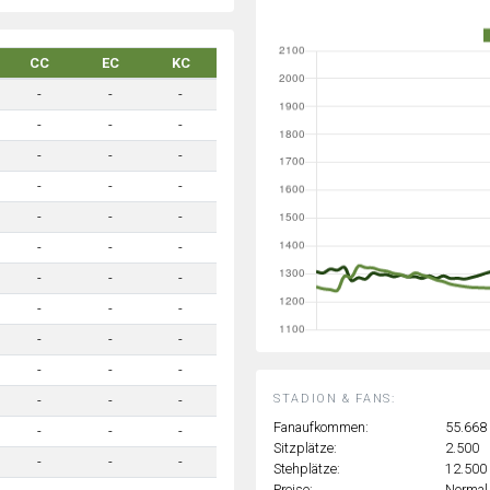
CC
EC
KC
-
-
-
-
-
-
-
-
-
-
-
-
-
-
-
-
-
-
-
-
-
-
-
-
-
-
-
-
-
-
STADION & FANS:
-
-
-
Fanaufkommen:
55.668
-
-
-
Sitzplätze:
2.500
-
-
-
Stehplätze:
12.500
Preise:
Normal