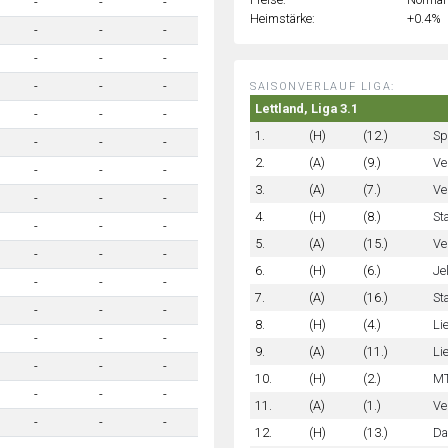
-
-
-
Heimstärke:
+0.4%
-
-
-
-
-
-
-
-
-
SAISONVERLAUF LIGA:
Lettland, Liga 3.1
-
-
-
1.
(H)
(12.)
Sp
-
-
-
2.
(A)
(9.)
Ve
-
-
-
3.
(A)
(7.)
Ve
-
-
-
4.
(H)
(8.)
St
-
-
-
5.
(A)
(15.)
Ve
-
-
-
6.
(H)
(6.)
Je
-
-
-
7.
(A)
(16.)
St
-
-
-
8.
(H)
(4.)
Li
-
-
-
9.
(A)
(11.)
Li
-
-
-
10.
(H)
(2.)
MT
-
-
-
11.
(A)
(1.)
Ve
-
-
-
12.
(H)
(13.)
Da