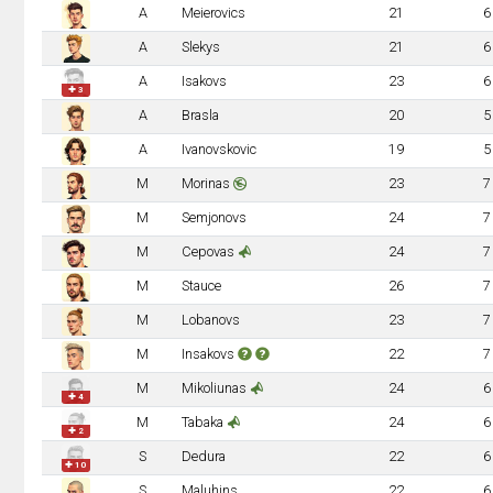
A
Meierovics
21
6
A
Slekys
21
6
A
Isakovs
23
6
✚ 3
A
Brasla
20
5
A
Ivanovskovic
19
5
M
Morinas
23
7
M
Semjonovs
24
7
M
Cepovas
24
7
M
Stauce
26
7
M
Lobanovs
23
7
M
Insakovs
22
7
M
Mikoliunas
24
6
✚ 4
M
Tabaka
24
6
✚ 2
S
Dedura
22
6
✚ 10
S
Maluhins
22
6