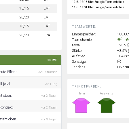
12.6. 12:18 Uhr: Energie/Form erhöhen
11.6. 17:01 Uhr: Energie/Form erhöhen
15/15
LAT
20/20
LAT
16/15
LAT
TEAMWERTE:
Eingespieltheit:
100.0
20/20
FRA
6
Teamchemie:
Moral:
+23.9
Stärke:
+8.5%
Aufstieg:
+84.5
LIVE
Sonstige:
Tendenz:
UNnNu
ute Pflicht.
vor 8 Stunden
t jetzt.
vor 1 Tag
TRIKOTFARBEN:
Heim
Auswärts
ht oben.
vor 2 Tagen
Kontrakt.
vor 2 Tagen
steht oben.
vor 3 Tagen