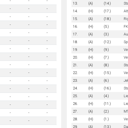
-
-
-
13.
(A)
(14.)
St
-
-
-
14.
(H)
(17.)
AI
-
-
-
15.
(A)
(18.)
Ri
-
-
-
16.
(H)
(5.)
FK
-
-
-
17.
(A)
(3.)
Au
-
-
-
18.
(A)
(12.)
Sp
-
-
-
19.
(H)
(9.)
Ve
-
-
-
20.
(H)
(7.)
Ve
-
-
-
21.
(A)
(8.)
St
22.
(H)
(15.)
Ve
-
-
-
23.
(A)
(6.)
Je
-
-
-
24.
(H)
(16.)
St
-
-
-
25.
(A)
(4.)
Li
-
-
-
26.
(H)
(11.)
Li
-
-
-
27.
(A)
(2.)
MT
-
-
-
28.
(H)
(1.)
Ve
-
-
-
29.
(A)
(13.)
Da