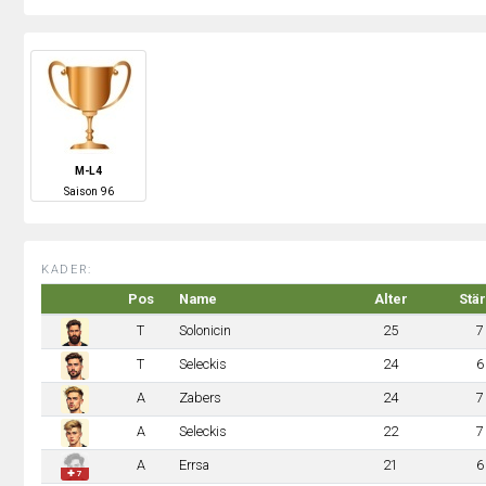
M-L4
S
aison
96
KADER:
Pos
Name
Alter
Stä
T
Solonicin
25
7
T
Seleckis
24
6
A
Zabers
24
7
A
Seleckis
22
7
A
Errsa
21
6
✚ 7