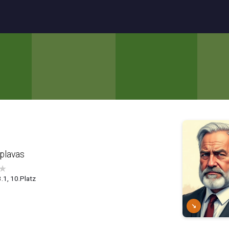
plavas
★
3.1, 10.Platz
↘