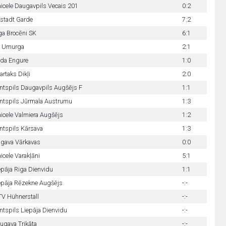
aicele Daugavpils Vecais 201
0:2
tstadt Garde
7:2
ga Brocēni SK
6:1
 Umurga
2:1
da Engure
1:0
artaks Dikļi
2:0
ntspils Daugavpils Augšējs F
1:1
ntspils Jūrmala Austrumu
1:3
aicele Valmiera Augšējs
1:2
ntspils Kārsava
1:3
lgava Vārkavas
0:0
aicele Varakļāni
5:1
epāja Riga Dienvidu
1:1
epāja Rēzekne Augšējs
-:-
V Hühnerstall
-:-
ntspils Liepāja Dienvidu
-:-
ugava Trikāta
-:-