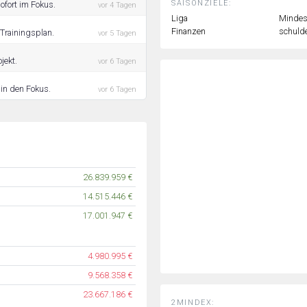
SAISONZIELE:
ofort im Fokus.
vor 4 Tagen
Liga
Mindest
Finanzen
schulde
 Trainingsplan.
vor 5 Tagen
jekt.
vor 6 Tagen
 in den Fokus.
vor 6 Tagen
26.839.959 €
14.515.446 €
17.001.947 €
4.980.995 €
9.568.358 €
23.667.186 €
2MINDEX: