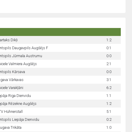
artaks Dikļi
1:2
ntspils Daugavpils Augšējs F
0:1
ntspils Jūrmala Austrumu
0:0
aicele Valmiera Augšējs
2:1
ntspils Kārsava
0:0
lgava Vārkavas
3:1
aicele Varakļāni
6:2
epāja Riga Dienvidu
1:1
epāja Rēzekne Augšējs
1:2
V Hühnerstall
5:1
ntspils Liepāja Dienvidu
0:2
ugava Trikāta
1:0