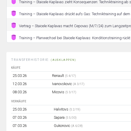
Training – Staicele Kaplavas zieht Konsequenzen: Techniktraining ab s
Training – Staicele Kaplavas drückt aufs Gas: Techniktraining auf dem
Vertrag – Staicele Kaplavas macht Cepovas (M/7/24) zum Langzeitpro
Training – Planwechsel bei Staicele Kaplavas: Konditionstraining rückt
TRANSFERHISTORIE:
(AUSKLAPPEN)
KÄUFE
25.03.26
Renault
(S 4/17)
12.03.26
Ivanovskovic
(A 3/17)
08.03.26
Micovis
(S 3/17)
VERKÄUFE
25.03.26
Halvitovs
(S 2/19)
07.03.26
Sapara
(S 5/30)
07.03.26
Gukonovic
(A 6/28)