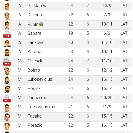
A
Pendareva
24
7
10/9
LAT
A
Darzins
22
6
7/9
LAT
A
22
6
10/11
LAT
Rubin
A
Sapara
19
5
6/6
LAT
✚ 4
A
Jankovic
20
4
11/10
LAT
A
Barasa
23
4
10/11
LAT
M
Chlebek
24
7
11/10
LAT
✚ 4
M
Bojars
22
6
12/12
LAT
M
Lukosevicius
24
6
16/13
LAT
M
Pocisk
24
6
16/14
LAT
M
Jaunzems
24
6
20/20
LAT
✚ 6
M
Tamosauskas
21
6
11/9
LAT
M
Tabaka
22
6
15/15
LAT
M
Porazik
22
5
16/13
LAT