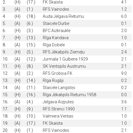
2.
(H)
(17.)
FK Skaista
4:1
3.
(A)
(1.)
RFS Vainodes
1:2
4.
(H)
(18.)
Auda Jelgava Rietumu
6:0
5.
(A)
(6.)
Staicele Durbe
0:1
6.
(H)
(3.)
BFC Aizkraukle
2:0
7.
(H)
(13.)
Rīga Kandava
1:0
8.
(A)
(15.)
Rīga Dobele
0:1
9.
(H)
(5.)
RFS Jēkabpils Ziemeļu
2:4
10.
(A)
(12.)
Jurmala 1 Gulbene 1929
2:1
11.
(H)
(8.)
SK Ventspils Austrumu
2:1
12.
(A)
(2.)
RFS Grobiņa FK
9:0
13.
(H)
(14.)
Rīga Rugāji
0:2
14.
(A)
(11.)
Staicele Langstiņi
0:2
15.
(H)
(16.)
Rīga Jēkabpils Rietumu 1958
0:0
16.
(A)
(4.)
Jelgava Aizputes
3:6
17.
(H)
(9.)
RFS Strenci 1990
1:1
18.
(H)
(10.)
Valmiera Ventas
1:0
19.
(A)
(17.)
FK Skaista
1:0
20.
(H)
(1.)
RFS Vainodes
2:1