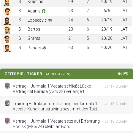
S
Krastins
29
7
20/19
LAT
S
23
7
6/6
LAT
Apanis
S
24
6
20/19
LAT
Lobekovic
S
Bartos
23
6
20/19
LAT
S
Grants
21
5
20/20
LAT
S
23
5
20/20
LAT
Pahars
ZEITSPIEL TICKER
LIVE
(AUSKLAPPEN)
Vertrag – Jurmala 1 Vecate schließt Lücke –
vor 17 Stunden
Vertrag mit Barasa (A/4/23) verlängert.
Training – Umbruch im Training bei Jurmala 1
vor 18 Stunden
Vecate: Konditionstraining bestimmt den Takt.
Vertrag – Jurmala 1 Vecate setzt auf Erfahrung:
vor 19 Stunden
Pocisk (M/6/24) bleibt an Bord.