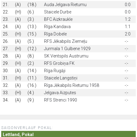
21.
(A)
(18.)
Auda Jelgava Rietumu
0:0
22.
(H)
(6.)
Staicele Durbe
0:0
23.
(A)
(3.)
BFC Aizkraukle
1:2
24.
(A)
(13.)
Rīga Kandava
1:1
25.
(H)
(15.)
Rīga Dobele
2:0
26.
(A)
(5.)
RFS Jēkabpils Ziemeļu
-:-
27.
(H)
(12.)
Jurmala 1 Gulbene 1929
-:-
28.
(A)
(8.)
SK Ventspils Austrumu
-:-
29.
(H)
(2.)
RFS Grobiņa FK
-:-
30.
(A)
(14.)
Rīga Rugāji
-:-
31.
(H)
(11.)
Staicele Langstiņi
-:-
32.
(A)
(16.)
Rīga Jēkabpils Rietumu 1958
-:-
33.
(H)
(4.)
Jelgava Aizputes
-:-
34.
(A)
(9.)
RFS Strenci 1990
-:-
SAISONVERLAUF POKAL:
Lettland, Pokal