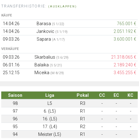
TRANSFERHISTORIE:
(AUSKLAPPEN)
KÄUFE
14.04.26
Barasa
765.001 €
(S 1/22)
14.04.26
Jankovic
2.051.192 €
(S 1/19)
09.03.26
Sapara
3.600.001 €
(A 1/17)
VERKÄUFE
09.03.26
Skarbalius
21.318.065 €
(S 6/29)
06.01.16
Balaika
2.189.240 €
(S 5/21)
25.12.15
Miceika
3.455.255 €
(M 8/29)
Saison
Liga
Pokal
CC
EC
KC
98
L5
R3
-
-
-
97
6. (L5)
R1
-
-
-
96
16. (L5)
R1
-
-
-
95
17. (L4)
R2
-
-
-
94
Meister (L5)
R1
-
-
-