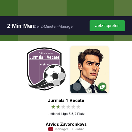
2-Min-Man
Jetzt spielen
Der 2-Minuten-Manager
→
Jurmala 1 Vecate
★
★
★
★
★
★
Lettland, Liga 5.8, 7.Platz
Arvids Zavoronkovs
Manager · 35 Jahre