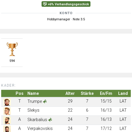
+6% Verhandlungsgeschick
KONTO
Hobbymanager · Note 3.5
S
94
KADER:
Pos
Name
Alter
Stärke
En/Fm
Land
T
29
7
15/15
LAT
Trumpe
T
Slekys
22
6
16/13
LAT
A
24
7
16/13
LAT
Skarbalius
A
Verpakovskis
24
7
17/12
LAT