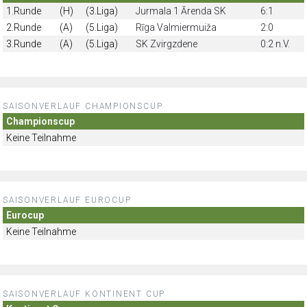
1.Runde
(H)
(3.Liga)
Jurmala 1 Ārenda SK
6:1
2.Runde
(A)
(5.Liga)
Rīga Valmiermuiža
2:0
3.Runde
(A)
(5.Liga)
SK Zvirgzdene
0:2 n.V.
SAISONVERLAUF CHAMPIONSCUP
Championscup
Keine Teilnahme
SAISONVERLAUF EUROCUP
Eurocup
Keine Teilnahme
SAISONVERLAUF KONTINENT CUP