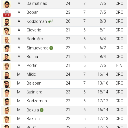
A
Dalmatinac
24
7
7/5
CRO
A
Boban
23
7
7/5
CRO
✚ 2
2
A
26
7
8/3
CRO
Kodzoman
A
Cicvaric
21
6
8/1
CRO
A
Bodrušic
22
6
6/4
CRO
A
22
6
6/2
CRO
Simudvarac
A
Butina
21
6
8/4
CRO
A
Portin
21
5
7/5
FIN
M
Mikic
24
7
16/14
CRO
M
Balaban
24
7
13/16
CRO
M
Šušnjara
23
6
18/14
CRO
M
Kodzoman
22
6
17/12
CRO
M
21
6
16/14
CRO
Bakula
M
Bakulic
22
5
17/13
CRO
M
Bulat
23
5
17/13
CRO