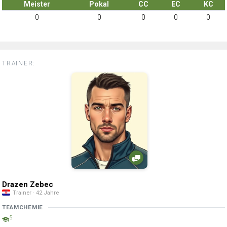
Meister
Pokal
CC
EC
KC
0
0
0
0
0
TRAINER:
Drazen Zebec
Trainer · 42 Jahre
TEAMCHEMIE
5