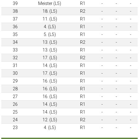
39
Meister (L5)
R1
-
-
-
38
18. (L5)
R2
-
-
-
37
11. (L5)
R1
-
-
-
36
4. (L5)
R1
-
-
-
35
5. (L5)
R1
-
-
-
34
13. (L5)
R2
-
-
-
33
13. (L5)
R1
-
-
-
32
17. (L5)
R2
-
-
-
31
14. (L5)
R1
-
-
-
30
17. (L5)
R1
-
-
-
29
16. (L5)
R1
-
-
-
28
16. (L5)
R1
-
-
-
27
16. (L5)
R1
-
-
-
26
14. (L5)
R1
-
-
-
25
14. (L5)
R1
-
-
-
24
12. (L5)
R2
-
-
-
23
4. (L5)
R1
-
-
-