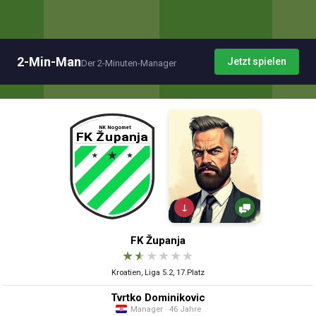
2-Min-Man
Jetzt spielen
Der 2-Minuten-Manager
↓
FK Županja
★
★
★
★
★
★
Kroatien, Liga 5.2, 17.Platz
Tvrtko Dominikovic
Manager · 46 Jahre