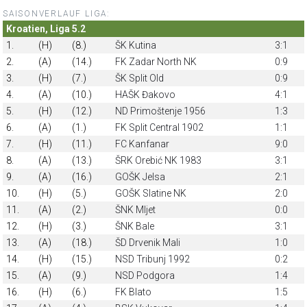
SAISONVERLAUF LIGA:
Kroatien, Liga 5.2
1.
(H)
(8.)
ŠK Kutina
3:1
2.
(A)
(14.)
FK Zadar North NK
0:9
3.
(H)
(7.)
ŠK Split Old
0:9
4.
(A)
(10.)
HAŠK Đakovo
4:1
5.
(H)
(12.)
ND Primoštenje 1956
1:3
6.
(A)
(1.)
FK Split Central 1902
1:1
7.
(H)
(11.)
FC Kanfanar
9:0
8.
(A)
(13.)
ŠRK Orebić NK 1983
3:1
9.
(A)
(16.)
GOŠK Jelsa
2:1
10.
(H)
(5.)
GOŠK Slatine NK
2:0
11.
(A)
(2.)
ŠNK Mljet
0:0
12.
(H)
(3.)
ŠNK Bale
3:1
13.
(A)
(18.)
ŠD Drvenik Mali
1:0
14.
(H)
(15.)
NSD Tribunj 1992
0:2
15.
(A)
(9.)
NSD Podgora
1:4
16.
(H)
(6.)
FK Blato
1:5