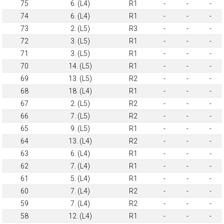
75
6. (L4)
R1
-
-
-
74
6. (L4)
R1
-
-
-
73
2. (L5)
R3
-
-
-
72
3. (L5)
R1
-
-
-
71
3. (L5)
R1
-
-
-
70
14. (L5)
R1
-
-
-
69
13. (L5)
R2
-
-
-
68
18. (L4)
R1
-
-
-
67
2. (L5)
R2
-
-
-
66
7. (L5)
R2
-
-
-
65
9. (L5)
R1
-
-
-
64
13. (L4)
R2
-
-
-
63
6. (L4)
R1
-
-
-
62
7. (L4)
R1
-
-
-
61
5. (L4)
R1
-
-
-
60
7. (L4)
R2
-
-
-
59
7. (L4)
R2
-
-
-
58
12. (L4)
R1
-
-
-