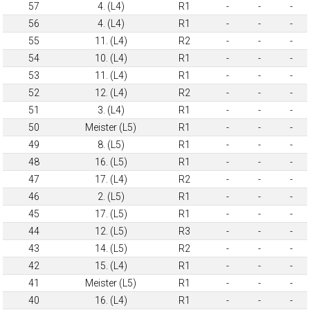
57
4. (L4)
R1
-
-
-
56
4. (L4)
R1
-
-
-
55
11. (L4)
R2
-
-
-
54
10. (L4)
R1
-
-
-
53
11. (L4)
R1
-
-
-
52
12. (L4)
R2
-
-
-
51
3. (L4)
R1
-
-
-
50
Meister (L5)
R1
-
-
-
49
8. (L5)
R1
-
-
-
48
16. (L5)
R1
-
-
-
47
17. (L4)
R2
-
-
-
46
2. (L5)
R1
-
-
-
45
17. (L5)
R1
-
-
-
44
12. (L5)
R3
-
-
-
43
14. (L5)
R2
-
-
-
42
15. (L4)
R1
-
-
-
41
Meister (L5)
R1
-
-
-
40
16. (L4)
R1
-
-
-