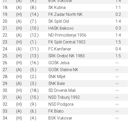
17.
(A)
(4.)
BSK Vukovar
1:4
18.
(A)
(8.)
ŠK Kutina
1:1
19.
(H)
(14.)
FK Zadar North NK
0:2
20.
(A)
(7.)
ŠK Split Old
1:4
21.
(H)
(10.)
HAŠK Đakovo
0:3
22.
(A)
(12.)
ND Primoštenje 1956
1:4
23.
(H)
(1.)
FK Split Central 1902
1:5
24.
(A)
(11.)
FC Kanfanar
0:4
25.
(H)
(13.)
ŠRK Orebić NK 1983
1:5
26.
(H)
(16.)
GOŠK Jelsa
-:-
27.
(A)
(5.)
GOŠK Slatine NK
-:-
28.
(H)
(2.)
ŠNK Mljet
-:-
29.
(A)
(3.)
ŠNK Bale
-:-
30.
(H)
(18.)
ŠD Drvenik Mali
-:-
31.
(A)
(15.)
NSD Tribunj 1992
-:-
32.
(H)
(9.)
NSD Podgora
-:-
33.
(A)
(6.)
FK Blato
-:-
34.
(H)
(4.)
BSK Vukovar
-:-