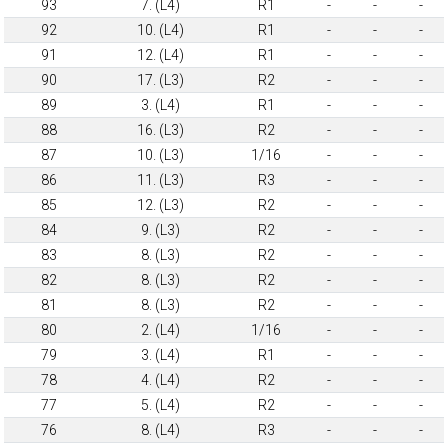
93
7. (L4)
R1
-
-
-
92
10. (L4)
R1
-
-
-
91
12. (L4)
R1
-
-
-
90
17. (L3)
R2
-
-
-
89
3. (L4)
R1
-
-
-
88
16. (L3)
R2
-
-
-
87
10. (L3)
1/16
-
-
-
86
11. (L3)
R3
-
-
-
85
12. (L3)
R2
-
-
-
84
9. (L3)
R2
-
-
-
83
8. (L3)
R2
-
-
-
82
8. (L3)
R2
-
-
-
81
8. (L3)
R2
-
-
-
80
2. (L4)
1/16
-
-
-
79
3. (L4)
R1
-
-
-
78
4. (L4)
R2
-
-
-
77
5. (L4)
R2
-
-
-
76
8. (L4)
R3
-
-
-