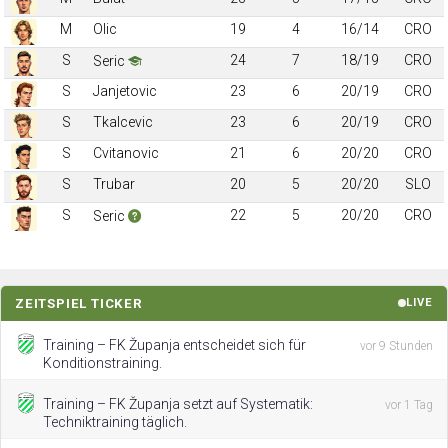
M
Olic
19
4
16/14
CRO
S
24
7
18/19
CRO
Seric
S
Janjetovic
23
6
20/19
CRO
S
Tkalcevic
23
6
20/19
CRO
S
Cvitanovic
21
6
20/20
CRO
S
Trubar
20
5
20/20
SLO
S
22
5
20/20
CRO
Seric
ZEITSPIEL TICKER
LIVE
Training – FK Županja entscheidet sich für
vor 9 Stunden
Konditionstraining.
Training – FK Županja setzt auf Systematik:
vor 1 Tag
Techniktraining täglich.