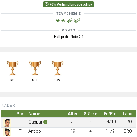
+6% Verhandlungsgeschick
TEAMCHEMIE
2
2
KONTO
Halbprofi · Note 2.4
S
50
S
41
S
39
KADER:
Pos
Name
Alter
Stärke
En/Fm
Land
T
21
6
14/10
CRO
Gašpar
T
Antico
19
4
11/9
CRO