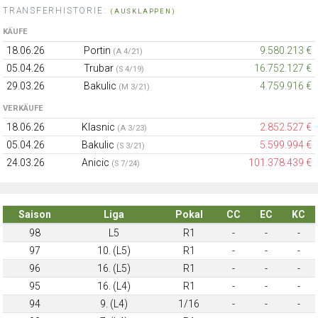
TRANSFERHISTORIE:
(AUSKLAPPEN)
KÄUFE
18.06.26
Portin
9.580.213 €
(A 4/21)
05.04.26
Trubar
16.752.127 €
(S 4/19)
29.03.26
Bakulic
4.759.916 €
(M 3/21)
VERKÄUFE
18.06.26
Klasnic
2.852.527 €
(A 3/23)
05.04.26
Bakulic
5.599.994 €
(S 3/21)
24.03.26
Anicic
101.378.439 €
(S 7/24)
Saison
Liga
Pokal
CC
EC
KC
98
L5
R1
-
-
-
97
10. (L5)
R1
-
-
-
96
16. (L5)
R1
-
-
-
95
16. (L4)
R1
-
-
-
94
9. (L4)
1/16
-
-
-