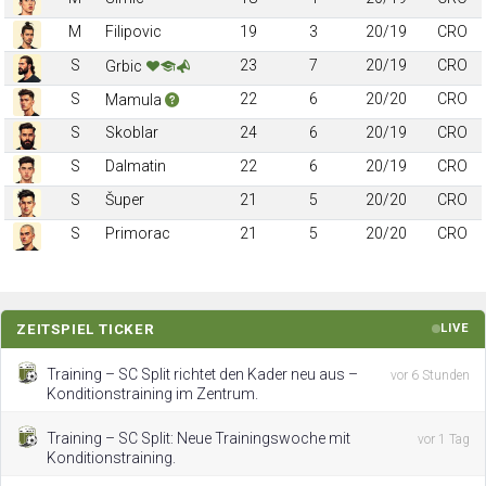
M
Filipovic
19
3
20/19
CRO
S
23
7
20/19
CRO
Grbic
S
22
6
20/20
CRO
Mamula
S
Skoblar
24
6
20/19
CRO
S
Dalmatin
22
6
20/19
CRO
S
Šuper
21
5
20/20
CRO
S
Primorac
21
5
20/20
CRO
ZEITSPIEL TICKER
LIVE
Training – SC Split richtet den Kader neu aus –
vor 6 Stunden
Konditionstraining im Zentrum.
Training – SC Split: Neue Trainingswoche mit
vor 1 Tag
Konditionstraining.