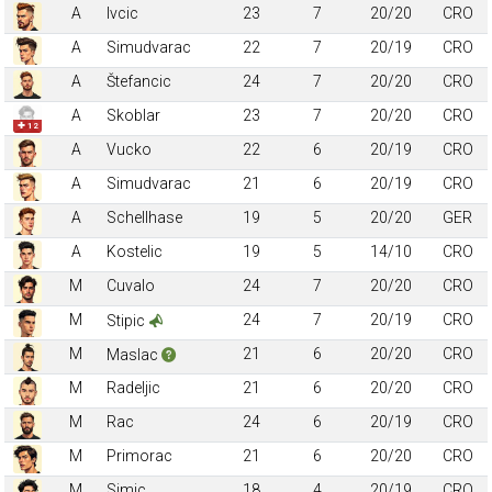
A
Ivcic
23
7
20/20
CRO
A
Simudvarac
22
7
20/19
CRO
A
Štefancic
24
7
20/20
CRO
A
Skoblar
23
7
20/20
CRO
✚ 12
A
Vucko
22
6
20/19
CRO
A
Simudvarac
21
6
20/19
CRO
A
Schellhase
19
5
20/20
GER
A
Kostelic
19
5
14/10
CRO
M
Cuvalo
24
7
20/20
CRO
M
24
7
20/19
CRO
Stipic
M
21
6
20/20
CRO
Maslac
M
Radeljic
21
6
20/20
CRO
M
Rac
24
6
20/19
CRO
M
Primorac
21
6
20/20
CRO
M
Simic
18
4
20/19
CRO