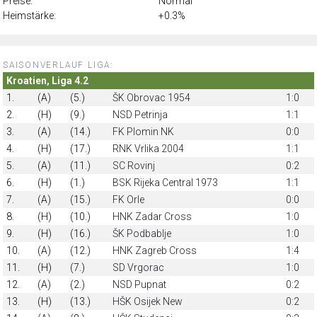
Preise:
Normal
Heimstärke:
+0.3%
SAISONVERLAUF LIGA:
Kroatien, Liga 4.2
1.
(A)
(5.)
ŠK Obrovac 1954
1:0
2.
(H)
(9.)
NSD Petrinja
1:1
3.
(A)
(14.)
FK Plomin NK
0:0
4.
(H)
(17.)
RNK Vrlika 2004
1:1
5.
(A)
(11.)
SC Rovinj
0:2
6.
(H)
(1.)
BSK Rijeka Central 1973
1:1
7.
(A)
(15.)
FK Orle
0:0
8.
(H)
(10.)
HNK Zadar Cross
1:0
9.
(H)
(16.)
ŠK Podbablje
1:0
10.
(A)
(12.)
HNK Zagreb Cross
1:4
11.
(H)
(7.)
SD Vrgorac
1:0
12.
(A)
(2.)
NSD Pupnat
0:2
13.
(H)
(13.)
HŠK Osijek New
0:2