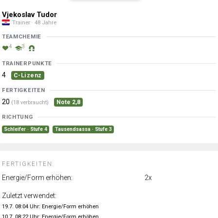
Vjekoslav Tudor
Trainer · 48 Jahre
TEAMCHEMIE
4
3
TRAINERPUNKTE
4
C-Lizenz
FERTIGKEITEN
20
Note 2,8
(18 verbraucht)
RICHTUNG
Schleifer · Stufe 4
Tausendsassa · Stufe 3
FERTIGKEITEN:
Energie/Form erhöhen:
2x
Zuletzt verwendet:
19.7. 08:04 Uhr: Energie/Form erhöhen
10.7. 08:22 Uhr: Energie/Form erhöhen