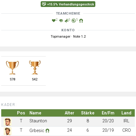
+15.5% Verhandlungsgeschick
TEAMCHEMIE
2
6
5
KONTO
Topmanager · Note 1.2
S
78
S
42
KADER:
Pos
Name
Alter
Stärke
En/Fm
Land
T
Staunton
29
8
20/20
IRL
T
24
6
20/19
CRO
Grbesic