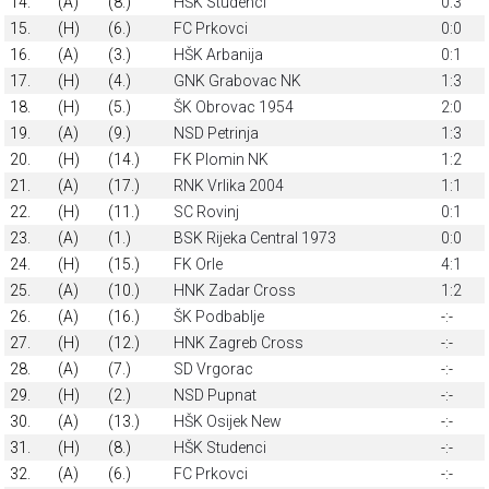
14.
(A)
(8.)
HŠK Studenci
0:3
15.
(H)
(6.)
FC Prkovci
0:0
16.
(A)
(3.)
HŠK Arbanija
0:1
17.
(H)
(4.)
GNK Grabovac NK
1:3
18.
(H)
(5.)
ŠK Obrovac 1954
2:0
19.
(A)
(9.)
NSD Petrinja
1:3
20.
(H)
(14.)
FK Plomin NK
1:2
21.
(A)
(17.)
RNK Vrlika 2004
1:1
22.
(H)
(11.)
SC Rovinj
0:1
23.
(A)
(1.)
BSK Rijeka Central 1973
0:0
24.
(H)
(15.)
FK Orle
4:1
25.
(A)
(10.)
HNK Zadar Cross
1:2
26.
(A)
(16.)
ŠK Podbablje
-:-
27.
(H)
(12.)
HNK Zagreb Cross
-:-
28.
(A)
(7.)
SD Vrgorac
-:-
29.
(H)
(2.)
NSD Pupnat
-:-
30.
(A)
(13.)
HŠK Osijek New
-:-
31.
(H)
(8.)
HŠK Studenci
-:-
32.
(A)
(6.)
FC Prkovci
-:-