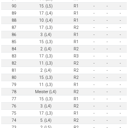
90
15. (L5)
R1
-
-
-
89
17. (L4)
R1
-
-
-
88
10. (L4)
R1
-
-
-
87
17. (L3)
R2
-
-
-
86
3. (L4)
R1
-
-
-
85
15. (L3)
R1
-
-
-
84
2. (L4)
R2
-
-
-
83
17. (L3)
R3
-
-
-
82
11. (L3)
R2
-
-
-
81
2. (L4)
R2
-
-
-
80
15. (L3)
R2
-
-
-
79
11. (L3)
R1
-
-
-
78
Meister (L4)
R2
-
-
-
77
15. (L3)
R1
-
-
-
76
3. (L4)
R2
-
-
-
75
17. (L3)
R1
-
-
-
74
5. (L4)
R2
-
-
-
73
2. (L5)
R2
-
-
-