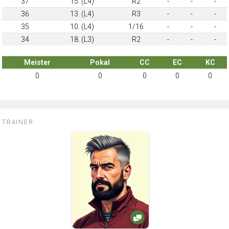
37
15. (L4)
R2
-
-
-
36
13. (L4)
R3
-
-
-
35
10. (L4)
1/16
-
-
-
34
18. (L3)
R2
-
-
-
Meister
Pokal
CC
EC
KC
0
0
0
0
0
TRAINER: