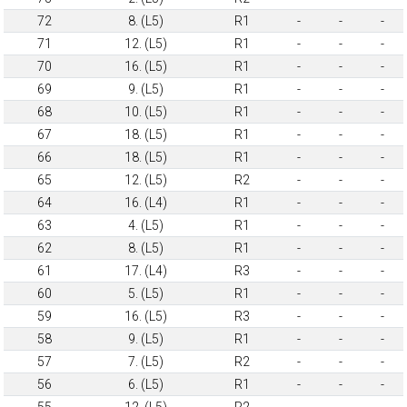
72
8. (L5)
R1
-
-
-
71
12. (L5)
R1
-
-
-
70
16. (L5)
R1
-
-
-
69
9. (L5)
R1
-
-
-
68
10. (L5)
R1
-
-
-
67
18. (L5)
R1
-
-
-
66
18. (L5)
R1
-
-
-
65
12. (L5)
R2
-
-
-
64
16. (L4)
R1
-
-
-
63
4. (L5)
R1
-
-
-
62
8. (L5)
R1
-
-
-
61
17. (L4)
R3
-
-
-
60
5. (L5)
R1
-
-
-
59
16. (L5)
R3
-
-
-
58
9. (L5)
R1
-
-
-
57
7. (L5)
R2
-
-
-
56
6. (L5)
R1
-
-
-
55
12. (L5)
R2
-
-
-