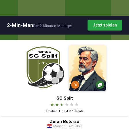
2-Min-Man
Jetzt spielen
Der 2-Minuten-Manager
↘
SC Split
★
★
★
★
★
★
Kroatien, Liga 4.2, 18.Platz
Zoran Butorac
Manager · 62 Jahre