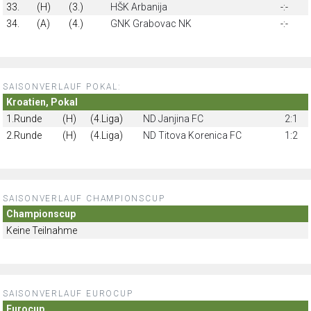
33.
(H)
(3.)
HŠK Arbanija
-:-
34.
(A)
(4.)
GNK Grabovac NK
-:-
SAISONVERLAUF POKAL:
Kroatien, Pokal
1.Runde
(H)
(4.Liga)
ND Janjina FC
2:1
2.Runde
(H)
(4.Liga)
ND Titova Korenica FC
1:2
SAISONVERLAUF CHAMPIONSCUP
Championscup
Keine Teilnahme
SAISONVERLAUF EUROCUP
Eurocup