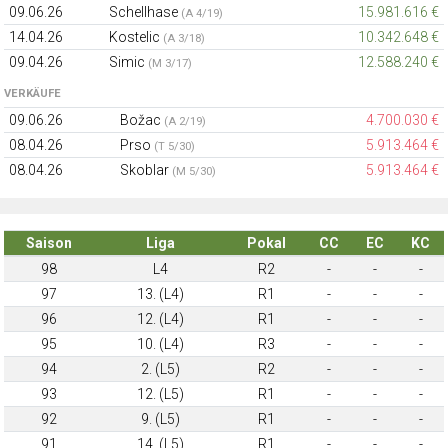
09.06.26
Schellhase
15.981.616 €
(A 4/19)
14.04.26
Kostelic
10.342.648 €
(A 3/18)
09.04.26
Simic
12.588.240 €
(M 3/17)
VERKÄUFE
09.06.26
Božac
4.700.030 €
(A 2/19)
08.04.26
Prso
5.913.464 €
(T 5/30)
08.04.26
Skoblar
5.913.464 €
(M 5/30)
Saison
Liga
Pokal
CC
EC
KC
98
L4
R2
-
-
-
97
13. (L4)
R1
-
-
-
96
12. (L4)
R1
-
-
-
95
10. (L4)
R3
-
-
-
94
2. (L5)
R2
-
-
-
93
12. (L5)
R1
-
-
-
92
9. (L5)
R1
-
-
-
91
14. (L5)
R1
-
-
-