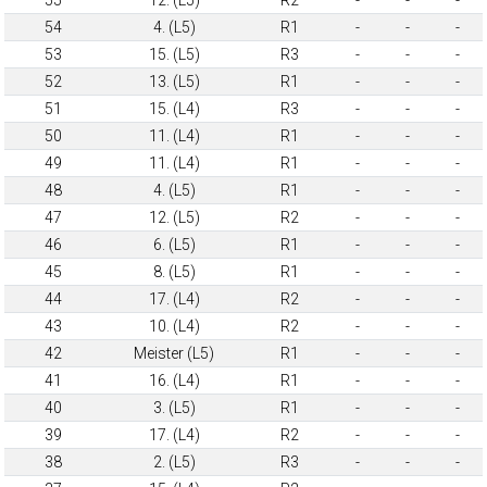
54
4. (L5)
R1
-
-
-
53
15. (L5)
R3
-
-
-
52
13. (L5)
R1
-
-
-
51
15. (L4)
R3
-
-
-
50
11. (L4)
R1
-
-
-
49
11. (L4)
R1
-
-
-
48
4. (L5)
R1
-
-
-
47
12. (L5)
R2
-
-
-
46
6. (L5)
R1
-
-
-
45
8. (L5)
R1
-
-
-
44
17. (L4)
R2
-
-
-
43
10. (L4)
R2
-
-
-
42
Meister (L5)
R1
-
-
-
41
16. (L4)
R1
-
-
-
40
3. (L5)
R1
-
-
-
39
17. (L4)
R2
-
-
-
38
2. (L5)
R3
-
-
-