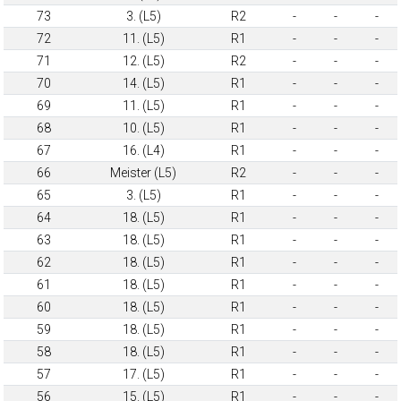
73
3. (L5)
R2
-
-
-
72
11. (L5)
R1
-
-
-
71
12. (L5)
R2
-
-
-
70
14. (L5)
R1
-
-
-
69
11. (L5)
R1
-
-
-
68
10. (L5)
R1
-
-
-
67
16. (L4)
R1
-
-
-
66
Meister (L5)
R2
-
-
-
65
3. (L5)
R1
-
-
-
64
18. (L5)
R1
-
-
-
63
18. (L5)
R1
-
-
-
62
18. (L5)
R1
-
-
-
61
18. (L5)
R1
-
-
-
60
18. (L5)
R1
-
-
-
59
18. (L5)
R1
-
-
-
58
18. (L5)
R1
-
-
-
57
17. (L5)
R1
-
-
-
56
15. (L5)
R1
-
-
-