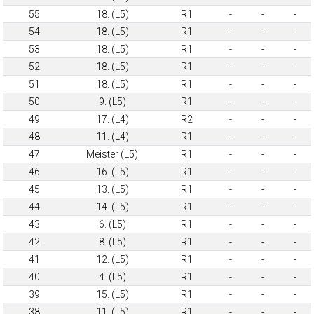
55
18. (L5)
R1
-
-
-
54
18. (L5)
R1
-
-
-
53
18. (L5)
R1
-
-
-
52
18. (L5)
R1
-
-
-
51
18. (L5)
R1
-
-
-
50
9. (L5)
R1
-
-
-
49
17. (L4)
R2
-
-
-
48
11. (L4)
R1
-
-
-
47
Meister (L5)
R1
-
-
-
46
16. (L5)
R1
-
-
-
45
13. (L5)
R1
-
-
-
44
14. (L5)
R1
-
-
-
43
6. (L5)
R1
-
-
-
42
8. (L5)
R1
-
-
-
41
12. (L5)
R1
-
-
-
40
4. (L5)
R1
-
-
-
39
15. (L5)
R1
-
-
-
38
11. (L5)
R1
-
-
-