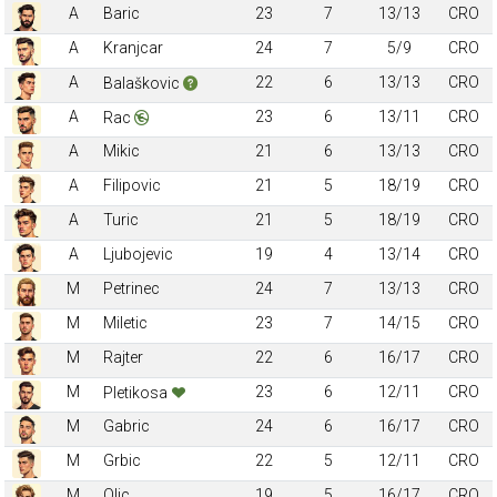
A
Baric
23
7
13/13
CRO
A
Kranjcar
24
7
5/9
CRO
A
22
6
13/13
CRO
Balaškovic
A
23
6
13/11
CRO
Rac
A
Mikic
21
6
13/13
CRO
A
Filipovic
21
5
18/19
CRO
A
Turic
21
5
18/19
CRO
A
Ljubojevic
19
4
13/14
CRO
M
Petrinec
24
7
13/13
CRO
M
Miletic
23
7
14/15
CRO
M
Rajter
22
6
16/17
CRO
M
23
6
12/11
CRO
Pletikosa
M
Gabric
24
6
16/17
CRO
M
Grbic
22
5
12/11
CRO
M
Olic
19
5
16/17
CRO