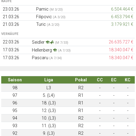
KÄUFE
23.03.26
Pamic
6.504.464 €
(M 3/20)
21.03.26
Filipovic
6.453.794 €
(A 3/20)
21.03.26
Turic
3.179.921 €
(A 2/20)
VERKÄUFE
22.03.26
26.635.727 €
Seidler
(M 7/33)
17.03.26
18.340.047 €
Hellenberg
(A 7/33)
17.03.26
Pascaru
18.340.047 €
(A 7/34)
Saison
Liga
Pokal
CC
EC
KC
98
L3
R2
-
-
-
97
5. (L4)
R1
-
-
-
96
18. (L3)
R1
-
-
-
95
12. (L3)
R1
-
-
-
94
10. (L3)
R2
-
-
-
93
11. (L3)
R2
-
-
-
92
9. (L3)
R2
-
-
-