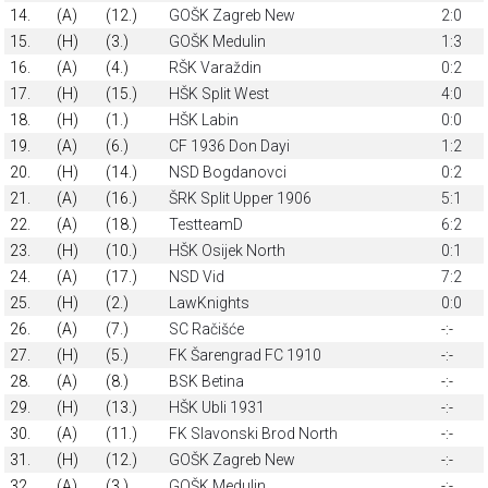
14.
(A)
(12.)
GOŠK Zagreb New
2:0
15.
(H)
(3.)
GOŠK Medulin
1:3
16.
(A)
(4.)
RŠK Varaždin
0:2
17.
(H)
(15.)
HŠK Split West
4:0
18.
(H)
(1.)
HŠK Labin
0:0
19.
(A)
(6.)
CF 1936 Don Dayi
1:2
20.
(H)
(14.)
NSD Bogdanovci
0:2
21.
(A)
(16.)
ŠRK Split Upper 1906
5:1
22.
(A)
(18.)
TestteamD
6:2
23.
(H)
(10.)
HŠK Osijek North
0:1
24.
(A)
(17.)
NSD Vid
7:2
25.
(H)
(2.)
LawKnights
0:0
26.
(A)
(7.)
SC Račišće
-:-
27.
(H)
(5.)
FK Šarengrad FC 1910
-:-
28.
(A)
(8.)
BSK Betina
-:-
29.
(H)
(13.)
HŠK Ubli 1931
-:-
30.
(A)
(11.)
FK Slavonski Brod North
-:-
31.
(H)
(12.)
GOŠK Zagreb New
-:-
32.
(A)
(3.)
GOŠK Medulin
-:-