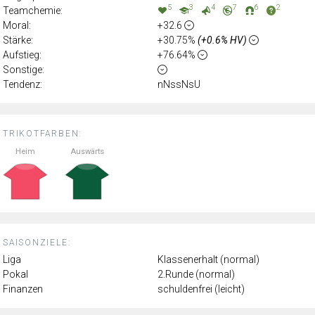
5
3
4
7
6
2
Teamchemie:
Moral:
+32.6
Stärke:
+30.75%
(+0.6% HV)
Aufstieg:
+76.64%
Sonstige:
Tendenz:
nNssNsU
TRIKOTFARBEN:
Heim
Auswärts
SAISONZIELE:
Liga
Klassenerhalt (normal)
Pokal
2.Runde (normal)
Finanzen
schuldenfrei (leicht)