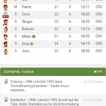
M
Pamic
21
5
12/11
CRO
S
Coric
22
6
18/20
CRO
✚ 11
S
Škugor
22
6
18/20
CRO
S
Butorac
22
6
13/14
CRO
S
21
6
18/20
CRO
Miletic
S
24
6
18/19
CRO
Drzic
S
Juric
22
6
18/20
CRO
ZEITSPIEL TICKER
LIVE
Training – HNK Lokvičići 1955 lässt
vor 16 Stunden
Techniktraining trainieren – Kader muss
mitziehen.
Spielkultur – HNK Lokvičići 1955 drückt auf die
vor 16 Stunden
Tube: letzter Stärkebonus für die Entscheidung.