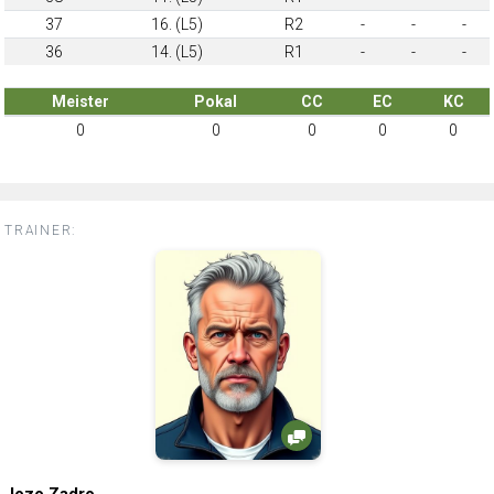
37
16. (L5)
R2
-
-
-
36
14. (L5)
R1
-
-
-
Meister
Pokal
CC
EC
KC
0
0
0
0
0
TRAINER:
Jozo Zadro