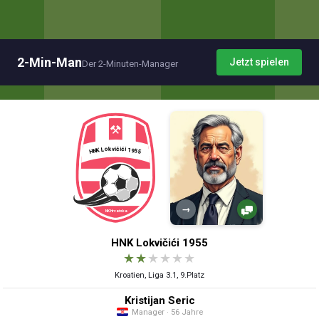
2-Min-Man
Jetzt spielen
Der 2-Minuten-Manager
→
HNK Lokvičići 1955
★
★
★
★
★
★
Kroatien, Liga 3.1, 9.Platz
Kristijan Seric
Manager · 56 Jahre