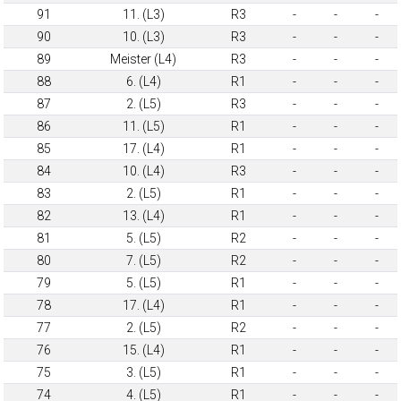
91
11. (L3)
R3
-
-
-
90
10. (L3)
R3
-
-
-
89
Meister (L4)
R3
-
-
-
88
6. (L4)
R1
-
-
-
87
2. (L5)
R3
-
-
-
86
11. (L5)
R1
-
-
-
85
17. (L4)
R1
-
-
-
84
10. (L4)
R3
-
-
-
83
2. (L5)
R1
-
-
-
82
13. (L4)
R1
-
-
-
81
5. (L5)
R2
-
-
-
80
7. (L5)
R2
-
-
-
79
5. (L5)
R1
-
-
-
78
17. (L4)
R1
-
-
-
77
2. (L5)
R2
-
-
-
76
15. (L4)
R1
-
-
-
75
3. (L5)
R1
-
-
-
74
4. (L5)
R1
-
-
-