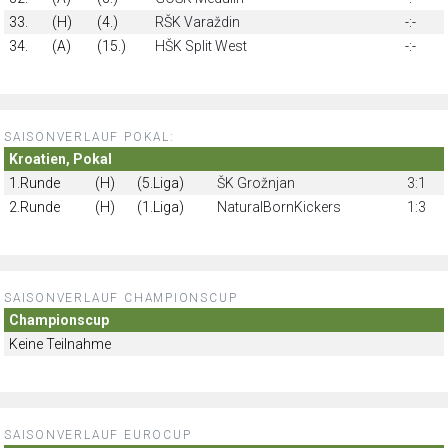
33.
(H)
(4.)
RŠK Varaždin
-:-
34.
(A)
(15.)
HŠK Split West
-:-
SAISONVERLAUF POKAL:
Kroatien, Pokal
1.Runde
(H)
(5.Liga)
ŠK Grožnjan
3:1
2.Runde
(H)
(1.Liga)
NaturalBornKickers
1:3
SAISONVERLAUF CHAMPIONSCUP
Championscup
Keine Teilnahme
SAISONVERLAUF EUROCUP