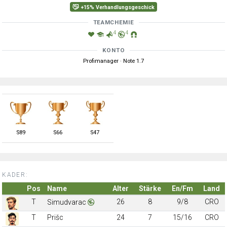
+15% Verhandlungsgeschick
TEAMCHEMIE
4
4
KONTO
Profimanager · Note 1.7
S
89
S
66
S
47
KADER:
Pos
Name
Alter
Stärke
En/Fm
Land
T
26
8
9/8
CRO
Simudvarac
T
Prišc
24
7
15/16
CRO