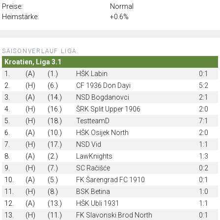
Preise:
Normal
Heimstärke:
+0.6%
SAISONVERLAUF LIGA:
Kroatien, Liga 3.1
1.
(A)
(1.)
HŠK Labin
0:1
2.
(H)
(6.)
CF 1936 Don Dayi
5:2
3.
(A)
(14.)
NSD Bogdanovci
2:1
4.
(H)
(16.)
ŠRK Split Upper 1906
2:0
5.
(H)
(18.)
TestteamD
7:1
6.
(A)
(10.)
HŠK Osijek North
2:0
7.
(H)
(17.)
NSD Vid
1:1
8.
(A)
(2.)
LawKnights
1:3
9.
(H)
(7.)
SC Račišće
0:2
10.
(A)
(5.)
FK Šarengrad FC 1910
0:1
11.
(H)
(8.)
BSK Betina
1:0
12.
(A)
(13.)
HŠK Ubli 1931
1:1
13.
(H)
(11.)
FK Slavonski Brod North
0:1