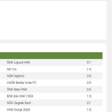
ŠNK Lopud HNK
0:1
NK Vis
1:4
NŠK Nijemci
2:0
HAŠK Baška Voda FC
2:0
ŠNK Senj HNK
0:0
BSK Ilok HNK 1924
1:3
NŠK Zagreb East
2:1
HNK Gunja 2003
1:0