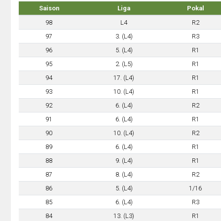
Saison
Liga
Pokal
98
L4
R2
97
3. (L4)
R3
96
5. (L4)
R1
95
2. (L5)
R1
94
17. (L4)
R1
93
10. (L4)
R1
92
6. (L4)
R2
91
6. (L4)
R1
90
10. (L4)
R2
89
6. (L4)
R1
88
9. (L4)
R1
87
8. (L4)
R2
86
5. (L4)
1/16
85
6. (L4)
R3
84
13. (L3)
R1