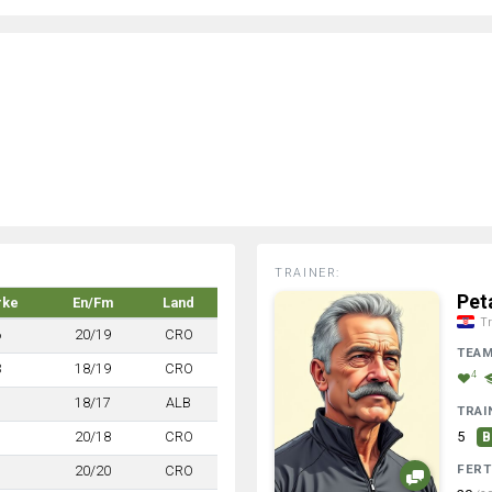
TRAINER:
Pet
rke
En/Fm
Land
Tr
6
20/19
CRO
TEA
3
18/19
CRO
4
7
18/17
ALB
TRAI
7
20/18
CRO
5
B
FERT
7
20/20
CRO