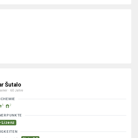
ar Šutalo
ainer · 60 Jahre
MCHEMIE
5
2
NERPUNKTE
-Lizenz
IGKEITEN