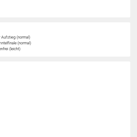
r Aufstieg (normal)
ntelfinale (normal)
nfrei (leicht)