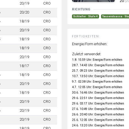
20
(20
7
20/19
CRO
RICHTUNG
6
20/20
CRO
Schleifer · Stufe 4
Tausendsassa · Stu
6
18/19
CRO
6
20/19
CRO
FERTIGKEITEN:
5
18/19
CRO
Energie/Form erhöhen:
7
18/19
CRO
Zuletzt verwendet:
7
20/19
CRO
1.8. 15:59 Uhr: Energie/Form erhöhen
28.7. 14:43 Uhr: Energie/Form erhöhen
7
18/17
CRO
25.7. 09:23 Uhr: Energie/Form erhöhen
6
18/19
CRO
10.7. 13:50 Uhr: Energie/Form erhöhen
9.7. 02:38 Uhr: Energie/Form erhöhen
6
20/19
CRO
4.7. 12:05 Uhr: Energie/Form erhöhen
6
18/19
CRO
30.6. 16:46 Uhr: Energie/Form erhöhen
29.6. 22:51 Uhr: Energie/Form erhöhen
6
20/19
CRO
29.6. 03:17 Uhr: Energie/Form erhöhen
27.6. 10:49 Uhr: Energie/Form erhöhen
6
20/19
CRO
26.6. 20:40 Uhr: Energie/Form erhöhen
7
20/19
CRO
25.6. 12:05 Uhr: Energie/Form erhöhen
24.6. 13:20 Uhr: Energie/Form erhöhen
7
18/19
CRO