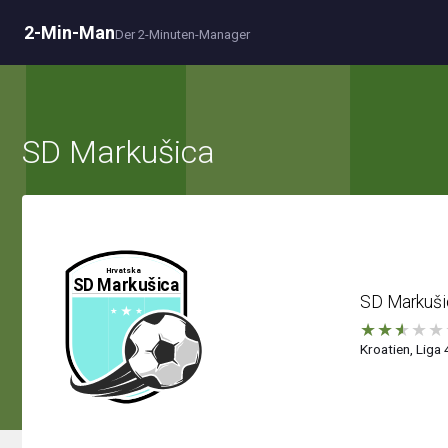
2-Min-Man
Der 2-Minuten-Manager
SD Markušica
SD Markuši
★
★
★
★
★
Kroatien, Liga 