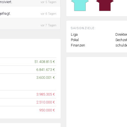
siviert.
vor 5 Tagen
efragt.
vor 6 Tagen
vor 7 Tagen
SAISONZIELE:
Liga
Direkte
Pokal
Sechzeh
Finanzen
schulde
51.408.815 €
6.841.673 €
3.600.001 €
3.985.305 €
2.510.000 €
950.000 €