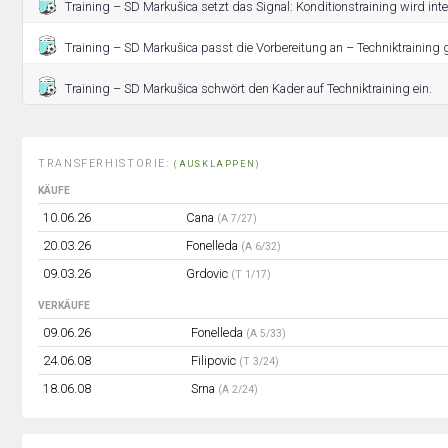
Training – SD Markušica setzt das Signal: Konditionstraining wird inten
Training – SD Markušica passt die Vorbereitung an – Techniktraining g
Training – SD Markušica schwört den Kader auf Techniktraining ein.
TRANSFERHISTORIE:
(AUSKLAPPEN)
KÄUFE
10.06.26
Cana
(A 7/27)
20.03.26
Fonelleda
(A 6/32)
09.03.26
Grdovic
(T 1/17)
VERKÄUFE
09.06.26
Fonelleda
(A 5/33)
24.06.08
Filipovic
(T 3/24)
18.06.08
Srna
(A 2/24)