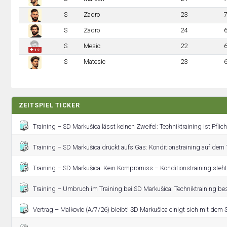
S
Zadro
23
S
Zadro
24
S
Mesic
22
✚ 12
S
Matesic
23
ZEITSPIEL TICKER
Training – SD Markušica lässt keinen Zweifel: Techniktraining ist Pflich
Training – SD Markušica drückt aufs Gas: Konditionstraining auf dem 
Training – SD Markušica: Kein Kompromiss – Konditionstraining steht
Training – Umbruch im Training bei SD Markušica: Techniktraining be
Vertrag – Malkovic (A/7/26) bleibt! SD Markušica einigt sich mit dem S