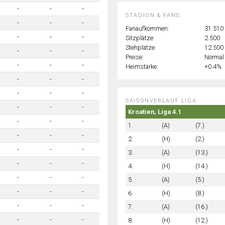
-
-
-
STADION & FANS:
-
-
-
Fanaufkommen:
31.510
-
-
-
Sitzplätze:
2.500
Stehplätze:
12.500
-
-
-
Preise:
Normal
-
-
-
Heimstärke:
+0.4%
-
-
-
-
-
-
SAISONVERLAUF LIGA:
-
-
-
Kroatien, Liga 4.1
-
-
-
1.
(A)
(7.)
-
-
-
2.
(H)
(2.)
-
-
-
3.
(A)
(13.)
-
-
-
4.
(H)
(14.)
-
-
-
5.
(A)
(5.)
-
-
-
6.
(H)
(8.)
-
-
-
7.
(A)
(16.)
-
-
-
8.
(H)
(12.)