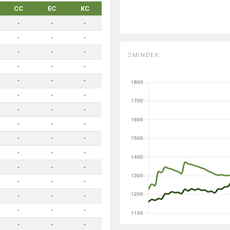
CC
EC
KC
-
-
-
-
-
-
-
-
-
2MINDEX:
-
-
-
-
-
-
-
-
-
-
-
-
-
-
-
-
-
-
-
-
-
-
-
-
-
-
-
-
-
-
-
-
-
-
-
-