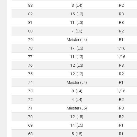
83
3. (L4)
R2
82
15. (L3)
R3
81
11. (L3)
R3
80
7. (L3)
R2
79
Meister (L4)
R1
78
17. (L3)
1/16
77
11. (L3)
1/16
76
12. (L3)
R3
75
12. (L3)
R2
74
Meister (L4)
R1
73
8. (L4)
1/16
72
4. (L4)
R2
71
Meister (L5)
R3
70
12. (L5)
R2
69
14. (L5)
R1
68
5. (L5)
R1