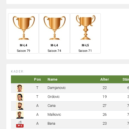
M-L4
M-L4
M-L5
S
aison
79
S
aison
74
S
aison
71
KADER:
Pos
Name
Alter
Stä
T
Damjanovic
22
T
Grdovic
19
A
Cana
27
A
Malkovic
26
A
Bana
23
✚ 6