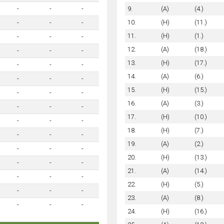
9.
(A)
(4.)
-
-
-
10.
(H)
(11.)
-
-
-
11.
(H)
(1.)
-
-
-
12.
(A)
(18.)
-
-
-
13.
(H)
(17.)
-
-
-
14.
(A)
(6.)
-
-
-
15.
(H)
(15.)
-
-
-
16.
(A)
(3.)
-
-
-
17.
(H)
(10.)
-
-
-
18.
(H)
(7.)
-
-
-
19.
(A)
(2.)
-
-
-
20.
(H)
(13.)
-
-
-
21.
(A)
(14.)
-
-
-
22.
(H)
(5.)
-
-
-
23.
(A)
(8.)
-
-
-
24.
(H)
(16.)