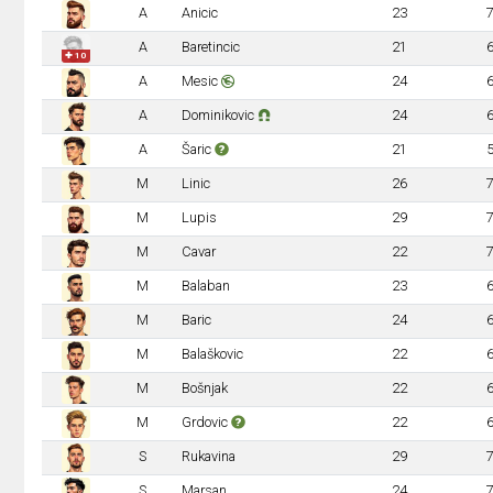
A
Anicic
23
A
Baretincic
21
✚ 10
A
Mesic
24
A
Dominikovic
24
A
Šaric
21
M
Linic
26
M
Lupis
29
M
Cavar
22
M
Balaban
23
M
Baric
24
M
Balaškovic
22
M
Bošnjak
22
M
Grdovic
22
S
Rukavina
29
S
Marsan
24