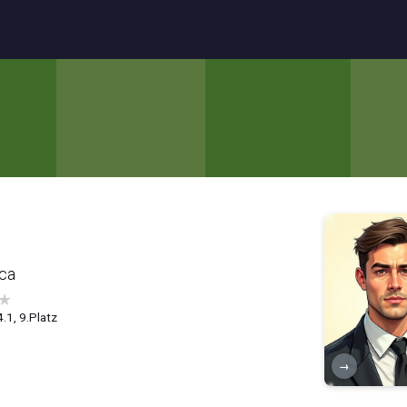
ca
★
4.1, 9.Platz
→