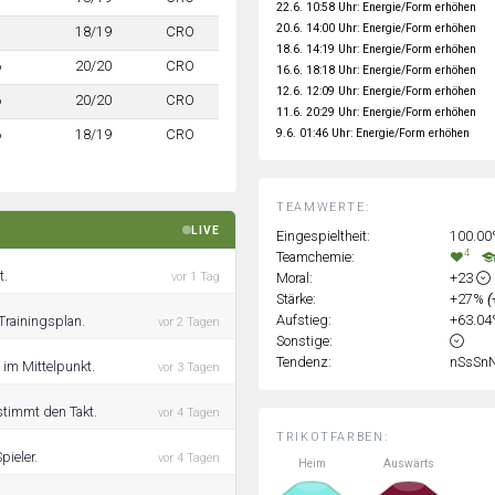
22.6. 10:58 Uhr: Energie/Form erhöhen
20.6. 14:00 Uhr: Energie/Form erhöhen
7
18/19
CRO
18.6. 14:19 Uhr: Energie/Form erhöhen
6
20/20
CRO
16.6. 18:18 Uhr: Energie/Form erhöhen
12.6. 12:09 Uhr: Energie/Form erhöhen
6
20/20
CRO
11.6. 20:29 Uhr: Energie/Form erhöhen
9.6. 01:46 Uhr: Energie/Form erhöhen
6
18/19
CRO
TEAMWERTE:
LIVE
Eingespieltheit:
100.0
4
Teamchemie:
t.
Moral:
+23
vor 1 Tag
Stärke:
+27%
(
Aufstieg:
+63.0
Trainingsplan.
vor 2 Tagen
Sonstige:
Tendenz:
nSsSn
 im Mittelpunkt.
vor 3 Tagen
stimmt den Takt.
vor 4 Tagen
TRIKOTFARBEN:
pieler.
vor 4 Tagen
Heim
Auswärts