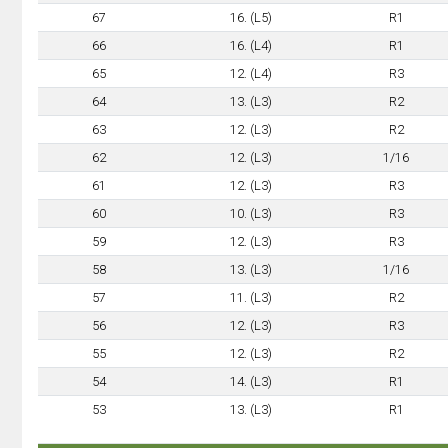
67
16. (L5)
R1
66
16. (L4)
R1
65
12. (L4)
R3
64
13. (L3)
R2
63
12. (L3)
R2
62
12. (L3)
1/16
61
12. (L3)
R3
60
10. (L3)
R3
59
12. (L3)
R3
58
13. (L3)
1/16
57
11. (L3)
R2
56
12. (L3)
R3
55
12. (L3)
R2
54
14. (L3)
R1
53
13. (L3)
R1