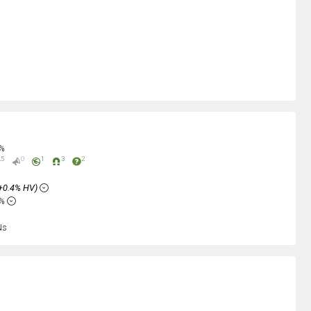
0%
5
0
1
3
2
+0.4% HV)
4%
Ns