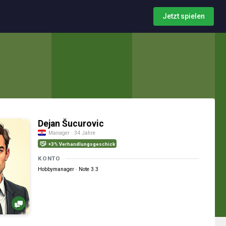
Jetzt spielen
Dejan Šucurovic
Manager · 34 Jahre
+3% Verhandlungsgeschick
KONTO
Hobbymanager · Note 3.3