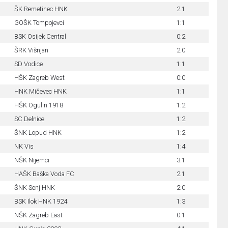
ŠK Remetinec HNK
2:1
GOŠK Tompojevci
1:1
BSK Osijek Central
0:2
ŠRK Višnjan
2:0
SD Vodice
1:1
HŠK Zagreb West
0:0
HNK Mičevec HNK
1:1
HŠK Ogulin 1918
1:2
SC Delnice
1:2
ŠNK Lopud HNK
1:2
NK Vis
1:4
NŠK Nijemci
3:1
HAŠK Baška Voda FC
2:1
ŠNK Senj HNK
2:0
BSK Ilok HNK 1924
1:3
NŠK Zagreb East
0:1