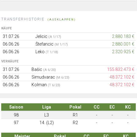
TRANSFERHISTORIE:
(AUSKLAPPEN)
KÄUFE
31.07.26
Jelicic
2.880.183 €
(A 1/17)
06.06.26
Štefancic
2.880.001 €
(M 1/17)
06.06.26
Leko
2.320.925 €
(T 1/18)
VERKÄUFE
31.07.26
Bašic
155.832.473 €
(A 6/20)
06.06.26
Simudvarac
48.372.102 €
(M 6/23)
06.06.26
Kolman
48.372.102 €
(T 6/23)
Saison
Liga
Pokal
CC
EC
KC
98
L3
R1
-
-
-
97
14. (L2)
R2
-
-
-
Meister
Pokal
CC
EC
KC