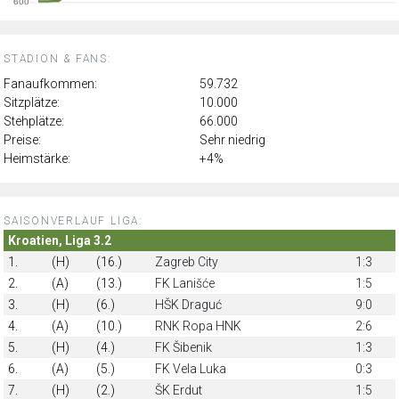
STADION & FANS:
Fanaufkommen:
59.732
Sitzplätze:
10.000
Stehplätze:
66.000
Preise:
Sehr niedrig
Heimstärke:
+4%
SAISONVERLAUF LIGA:
Kroatien, Liga 3.2
1.
(H)
(16.)
Zagreb City
1:3
2.
(A)
(13.)
FK Lanišće
1:5
3.
(H)
(6.)
HŠK Draguć
9:0
4.
(A)
(10.)
RNK Ropa HNK
2:6
5.
(H)
(4.)
FK Šibenik
1:3
6.
(A)
(5.)
FK Vela Luka
0:3
7.
(H)
(2.)
ŠK Erdut
1:5