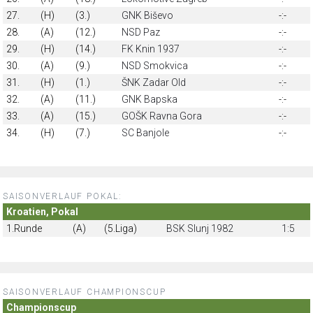
27.
(H)
(3.)
GNK Biševo
-:-
28.
(A)
(12.)
NSD Paz
-:-
29.
(H)
(14.)
FK Knin 1937
-:-
30.
(A)
(9.)
NSD Smokvica
-:-
31.
(H)
(1.)
ŠNK Zadar Old
-:-
32.
(A)
(11.)
GNK Bapska
-:-
33.
(A)
(15.)
GOŠK Ravna Gora
-:-
34.
(H)
(7.)
SC Banjole
-:-
SAISONVERLAUF POKAL:
Kroatien, Pokal
1.Runde
(A)
(5.Liga)
BSK Slunj 1982
1:5
SAISONVERLAUF CHAMPIONSCUP
Championscup