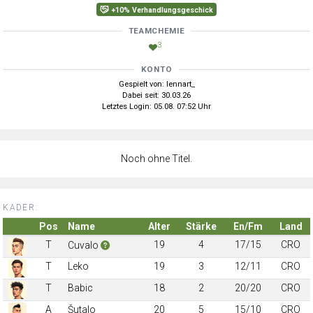
+10% Verhandlungsgeschick
TEAMCHEMIE
3
KONTO
Gespielt von: lennart_
Dabei seit: 30.03.26
Letztes Login: 05.08. 07:52 Uhr
Noch ohne Titel.
KADER:
Pos
Name
Alter
Stärke
En/Fm
Land
T
19
4
17/15
CRO
Cuvalo
T
Leko
19
3
12/11
CRO
T
Babic
18
2
20/20
CRO
A
Šutalo
20
5
15/10
CRO