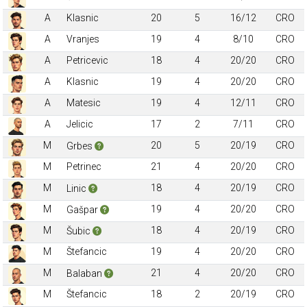
A
Klasnic
20
5
16/12
CRO
A
Vranjes
19
4
8/10
CRO
A
Petricevic
18
4
20/20
CRO
A
Klasnic
19
4
20/20
CRO
A
Matesic
19
4
12/11
CRO
A
Jelicic
17
2
7/11
CRO
M
20
5
20/19
CRO
Grbes
M
Petrinec
21
4
20/20
CRO
M
18
4
20/19
CRO
Linic
M
19
4
20/20
CRO
Gašpar
M
18
4
20/19
CRO
Šubic
M
Štefancic
19
4
20/20
CRO
M
21
4
20/20
CRO
Balaban
M
Štefancic
18
2
20/19
CRO