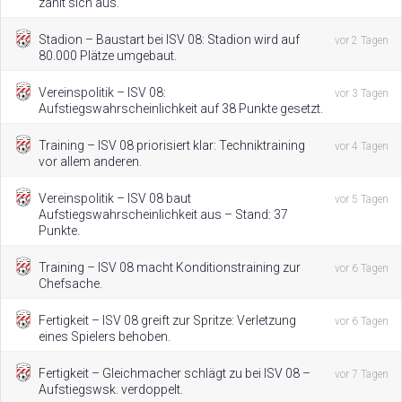
zahlt sich aus.
Stadion – Baustart bei ISV 08: Stadion wird auf
vor 2 Tagen
80.000 Plätze umgebaut.
Vereinspolitik – ISV 08:
vor 3 Tagen
Aufstiegswahrscheinlichkeit auf 38 Punkte gesetzt.
Training – ISV 08 priorisiert klar: Techniktraining
vor 4 Tagen
vor allem anderen.
Vereinspolitik – ISV 08 baut
vor 5 Tagen
Aufstiegswahrscheinlichkeit aus – Stand: 37
Punkte.
Training – ISV 08 macht Konditionstraining zur
vor 6 Tagen
Chefsache.
Fertigkeit – ISV 08 greift zur Spritze: Verletzung
vor 6 Tagen
eines Spielers behoben.
Fertigkeit – Gleichmacher schlägt zu bei ISV 08 –
vor 7 Tagen
Aufstiegswsk. verdoppelt.