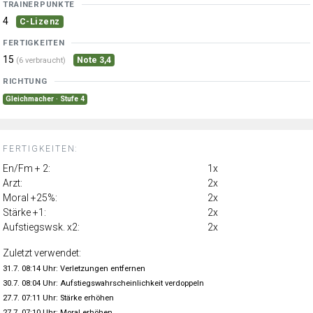
TRAINERPUNKTE
4
C-Lizenz
FERTIGKEITEN
15
Note 3,4
(6 verbraucht)
RICHTUNG
Gleichmacher · Stufe 4
FERTIGKEITEN:
En/Fm + 2:
1x
Arzt:
2x
Moral +25%:
2x
Stärke +1:
2x
Aufstiegswsk. x2:
2x
Zuletzt verwendet:
31.7. 08:14 Uhr: Verletzungen entfernen
30.7. 08:04 Uhr: Aufstiegswahrscheinlichkeit verdoppeln
27.7. 07:11 Uhr: Stärke erhöhen
27.7. 07:10 Uhr: Moral erhöhen