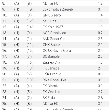
8.
(A)
(8.)
ND Tar FC
1:3
9.
(H)
(18.)
Lokomotive Zagreb
3:1
10.
(A)
(3.)
GNK Biševo
1:4
11.
(H)
(12.)
NSD Paz
1:5
12.
(A)
(14.)
FK Knin 1937
1:3
13.
(H)
(9.)
NSD Smokvica
0:2
14.
(A)
(1.)
ŠNK Zadar Old
2:5
15.
(H)
(11.)
GNK Bapska
2:1
16.
(H)
(15.)
GOŠK Ravna Gora
2:4
17.
(A)
(7.)
SC Banjole
2:5
18.
(A)
(16.)
Zagreb City
1:5
19.
(H)
(13.)
FK Lanišće
2:1
20.
(A)
(6.)
HŠK Draguć
0:3
21.
(H)
(10.)
RNK Ropa HNK
3:1
22.
(A)
(4.)
FK Šibenik
3:1
23.
(H)
(5.)
FK Vela Luka
2:7
24.
(A)
(2.)
ŠK Erdut
2:8
25.
(H)
(8.)
ND Tar FC
3:1
26.
(A)
(18.)
Lokomotive Zagreb
-:-