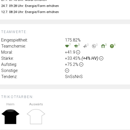
24.7. 09:28 Uhr: Energie/Form erhöhen
12.7. 08:24 Uhr: Energie/Form erhöhen
TEAMWERTE:
Eingespieltheit:
175.82%
7
3
0
0
3
6
Teamchemie:
Moral:
+41.9
Stärke:
+33.45%
(+4% HV)
Aufstieg:
+75.2%
Sonstige:
Tendenz:
SnSsNnS
TRIKOTFARBEN:
Heim
Auswärts