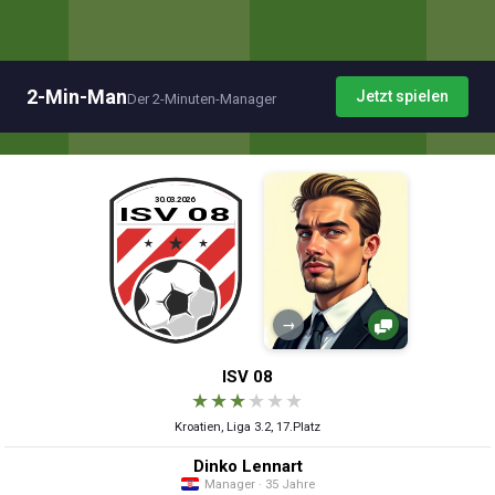
2-Min-Man
Jetzt spielen
Der 2-Minuten-Manager
→
ISV 08
★
★
★
★
★
★
Kroatien, Liga 3.2, 17.Platz
Dinko Lennart
Manager · 35 Jahre