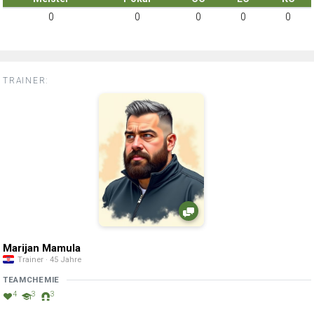
0
0
0
0
0
TRAINER:
Marijan Mamula
Trainer · 45 Jahre
TEAMCHEMIE
4
3
3