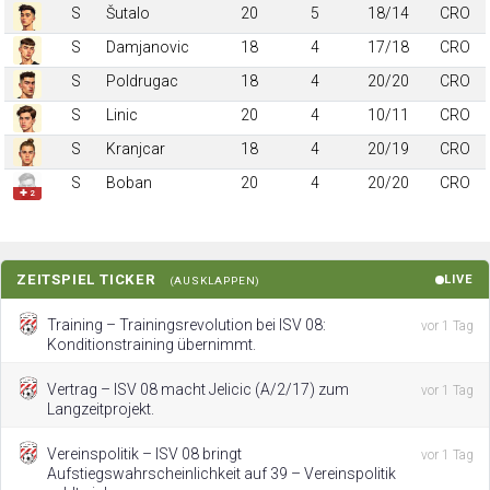
S
Šutalo
20
5
18/14
CRO
S
Damjanovic
18
4
17/18
CRO
S
Poldrugac
18
4
20/20
CRO
S
Linic
20
4
10/11
CRO
S
Kranjcar
18
4
20/19
CRO
S
Boban
20
4
20/20
CRO
✚ 2
ZEITSPIEL TICKER
LIVE
(AUSKLAPPEN)
Training – Trainingsrevolution bei ISV 08:
vor 1 Tag
Konditionstraining übernimmt.
Vertrag – ISV 08 macht Jelicic (A/2/17) zum
vor 1 Tag
Langzeitprojekt.
Vereinspolitik – ISV 08 bringt
vor 1 Tag
Aufstiegswahrscheinlichkeit auf 39 – Vereinspolitik