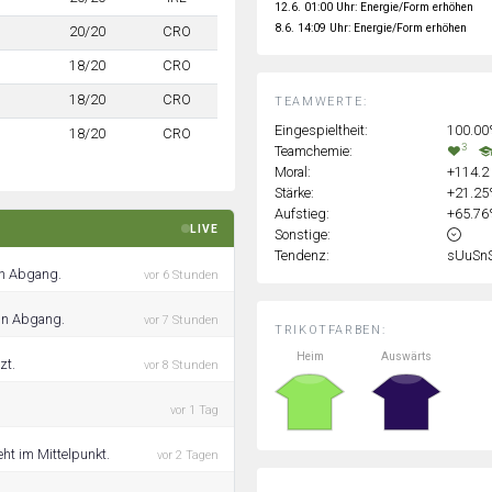
12.6. 01:00 Uhr: Energie/Form erhöhen
8.6. 14:09 Uhr: Energie/Form erhöhen
20/20
CRO
18/20
CRO
18/20
CRO
TEAMWERTE:
Eingespieltheit:
100.0
18/20
CRO
3
Teamchemie:
Moral:
+114.2
Stärke:
+21.2
Aufstieg:
+65.7
LIVE
Sonstige:
Tendenz:
sUuSn
in Abgang.
vor 6 Stunden
ein Abgang.
vor 7 Stunden
TRIKOTFARBEN:
Heim
Auswärts
zt.
vor 8 Stunden
vor 1 Tag
ht im Mittelpunkt.
vor 2 Tagen