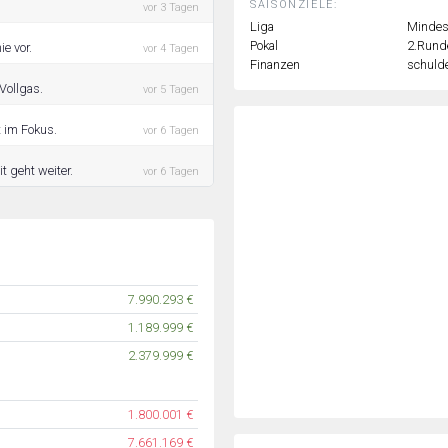
SAISONZIELE:
vor 3 Tagen
Liga
Mindest
Pokal
2.Rund
e vor.
vor 4 Tagen
Finanzen
schulde
Vollgas.
vor 5 Tagen
t im Fokus.
vor 6 Tagen
 geht weiter.
vor 6 Tagen
7.990.293 €
1.189.999 €
2.379.999 €
1.800.001 €
7.661.169 €