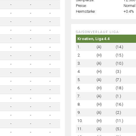
-
-
-
Preise:
Normal
Heimstärke:
+0.4%
-
-
-
-
-
-
-
-
-
SAISONVERLAUF LIGA:
Kroatien, Liga 4.4
-
-
-
1.
(A)
(14.)
-
-
-
2.
(H)
(15.)
-
-
-
3.
(A)
(10.)
-
-
-
4.
(H)
(3.)
-
-
-
5.
(A)
(7.)
-
-
-
6.
(H)
(18.)
-
-
-
7.
(A)
(1.)
-
-
-
8.
(H)
(16.)
-
-
-
9.
(A)
(2.)
-
-
-
10.
(H)
(11.)
-
-
-
11.
(A)
(5.)
-
-
-