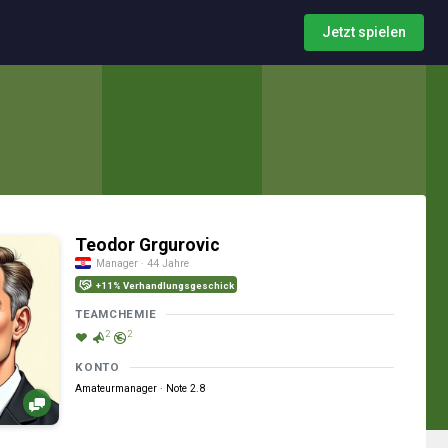
Jetzt spielen
Teodor Grgurovic
Manager · 44 Jahre
+11% Verhandlungsgeschick
TEAMCHEMIE
2
2
KONTO
Amateurmanager · Note 2.8