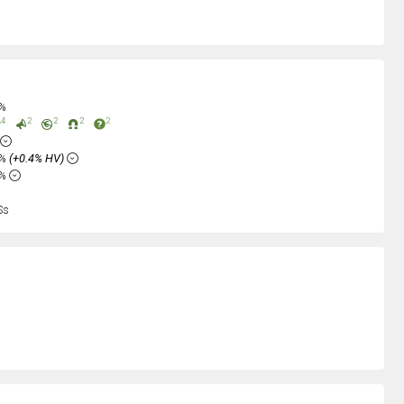
0%
4
2
2
2
2
5%
(+0.4% HV)
6%
Ss