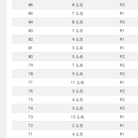
86
8. (L3)
R2
85
7. (L3)
R1
84
8. (L3)
R3
83
7. (L3)
R1
82
9. (L3)
R1
81
3. (L4)
R1
80
5. (L4)
R2
79
7. (L4)
R2
78
9. (L4)
R2
77
11. (L4)
R1
76
3. (L5)
R2
75
4. (L5)
R2
74
3. (L5)
R2
73
15. (L4)
R1
72
2. (L5)
R1
71
4. (L5)
R1