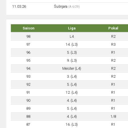
11.03.26
Šušnjara
(A 6/29)
Saison
Liga
Pokal
98
L4
R2
97
14. (L3)
R3
96
5. (L3)
R1
95
9. (L3)
R2
94
Meister (L4)
R2
93
3. (L4)
R2
92
5. (L4)
R1
91
12. (L4)
R1
90
4. (L4)
R1
89
5. (L4)
R1
88
4. (L4)
1/8
87
16. (L3)
R1