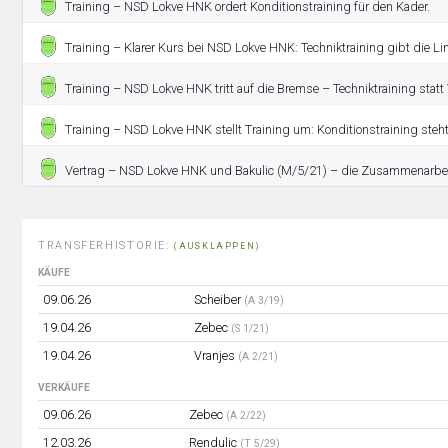
Training – NSD Lokve HNK ordert Konditionstraining für den Kader.
Training – Klarer Kurs bei NSD Lokve HNK: Techniktraining gibt die Lini
Training – NSD Lokve HNK tritt auf die Bremse – Techniktraining statt 
Training – NSD Lokve HNK stellt Training um: Konditionstraining steh
Vertrag – NSD Lokve HNK und Bakulic (M/5/21) – die Zusammenarbeit
TRANSFERHISTORIE:
(AUSKLAPPEN)
KÄUFE
09.06.26
Scheiber
(A 3/19)
19.04.26
Zebec
(S 1/21)
19.04.26
Vranjes
(A 2/21)
VERKÄUFE
09.06.26
Zebec
(A 2/22)
12.03.26
Rendulic
(T 5/29)