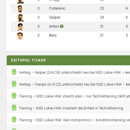
S
Cvitanovic
23
6
S
Gašpar
24
6
S
Antico
21
5
S
Baric
21
5
ZEITSPIEL TICKER
Vertrag – Gašpar (S/6/24) unterschreibt neu bei NSD Lokve HNK – ke
Vertrag – Vranjes (A/5/22) unterschreibt neu bei NSD Lokve HNK – k
Training – NSD Lokve HNK streicht alles – nur Techniktraining zählt jet
Training – NSD Lokve HNK investiert die Einheit in Techniktraining.
Training – NSD Lokve HNK: Kein Kompromiss – Konditionstraining ste