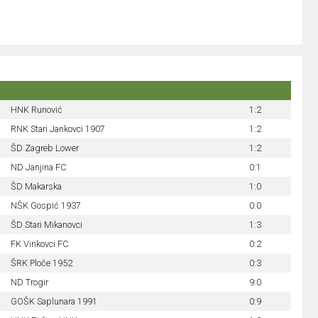
HNK Runović
1:2
RNK Stari Jankovci 1907
1:2
ŠD Zagreb Lower
1:2
ND Janjina FC
0:1
ŠD Makarska
1:0
NŠK Gospić 1937
0:0
ŠD Stari Mikanovci
1:3
FK Vinkovci FC
0:2
ŠRK Ploče 1952
0:3
ND Trogir
9:0
GOŠK Saplunara 1991
0:9