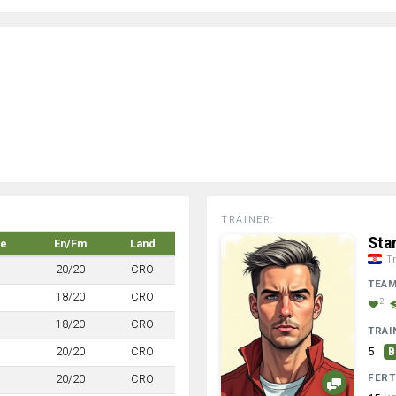
TRAINER:
Sta
ke
En/Fm
Land
Tr
20/20
CRO
TEA
18/20
CRO
2
18/20
CRO
TRAI
20/20
CRO
5
B
FERT
20/20
CRO