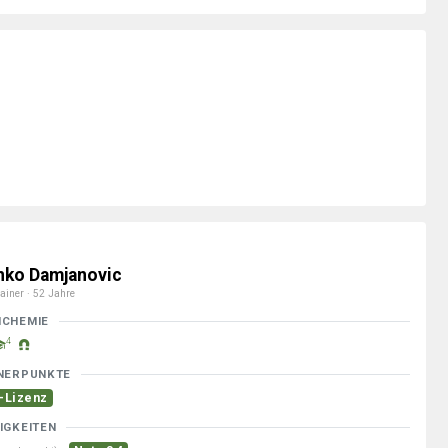
nko Damjanovic
ainer · 52 Jahre
MCHEMIE
4
NERPUNKTE
-Lizenz
IGKEITEN