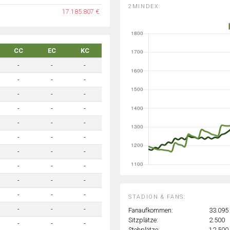
2MINDEX:
17.185.807 €
CC
EC
KC
-
-
-
-
-
-
-
-
-
-
-
-
-
-
-
-
-
-
-
-
-
-
-
-
-
-
-
-
-
-
STADION & FANS:
-
-
-
Fanaufkommen:
33.095
Sitzplätze:
2.500
-
-
-
Stehplätze:
12.500