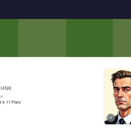
 HNK
★
4.4, 17.Platz
→