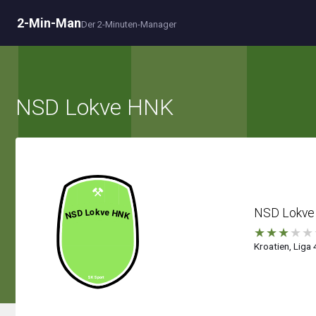
2-Min-Man
Der 2-Minuten-Manager
NSD Lokve HNK
NSD Lokve
★
★
★
★
★
Kroatien, Liga 