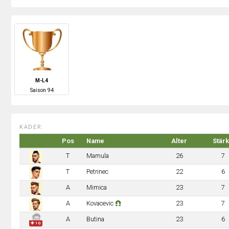
M-L4
S
aison
94
KADER:
Pos
Name
Alter
Stär
T
Mamula
26
7
T
Petrinec
22
6
A
Mimica
23
7
A
Kovacevic
23
7
A
Butina
23
6
✚ 10