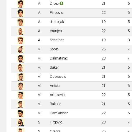
A
Drpic
21
6
A
Filipovic
22
6
A
Jantoljak
19
5
A
Vranjes
22
5
A
Scheiber
19
3
M
Sopic
26
7
M
Dalmatinac
23
7
M
Suker
21
6
M
Dubravcic
21
6
M
Anicic
21
6
M
Artukovic
22
5
M
Bakulic
21
5
M
Damjanovic
22
5
S
Hrgovic
23
7
S
Cregg
25
7