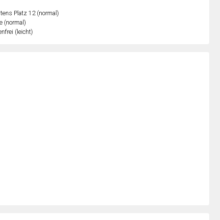
ens Platz 12 (normal)
e (normal)
nfrei (leicht)