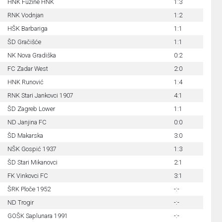
HNK Fužine HNK
1:3
RNK Vodnjan
1:2
HŠK Barbariga
1:1
ŠD Gračišće
1:1
NK Nova Gradiška
0:2
FC Zadar West
2:0
HNK Runović
1:4
RNK Stari Jankovci 1907
4:1
ŠD Zagreb Lower
1:1
ND Janjina FC
0:0
ŠD Makarska
3:0
NŠK Gospić 1937
1:3
ŠD Stari Mikanovci
2:1
FK Vinkovci FC
3:1
ŠRK Ploče 1952
-:-
ND Trogir
-:-
GOŠK Saplunara 1991
-:-