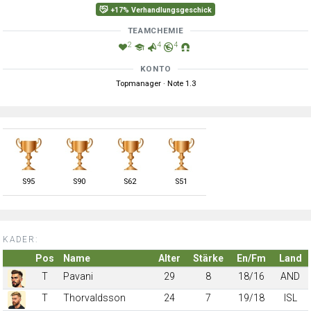
+17% Verhandlungsgeschick
TEAMCHEMIE
2
4
4
KONTO
Topmanager · Note 1.3
S
95
S
90
S
62
S
51
KADER:
Pos
Name
Alter
Stärke
En/Fm
Land
T
Pavani
29
8
18/16
AND
T
Thorvaldsson
24
7
19/18
ISL