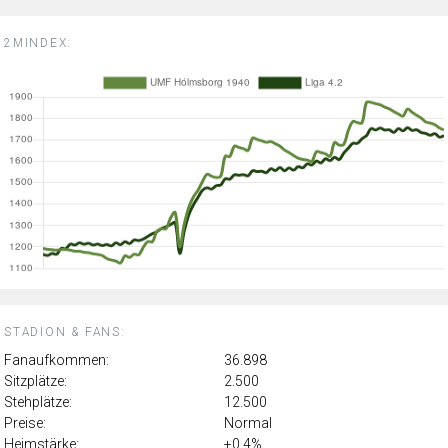
2MINDEX:
STADION & FANS:
Fanaufkommen:
36.898
Sitzplätze:
2.500
Stehplätze:
12.500
Preise:
Normal
Heimstärke:
+0.4%