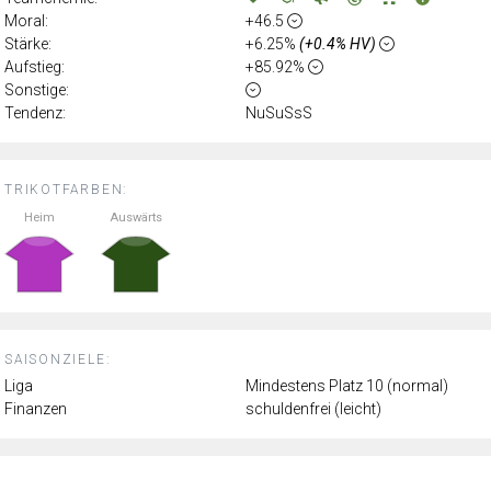
Moral:
+46.5
Stärke:
+6.25%
(+0.4% HV)
Aufstieg:
+85.92%
Sonstige:
Tendenz:
NuSuSsS
TRIKOTFARBEN:
Heim
Auswärts
SAISONZIELE:
Liga
Mindestens Platz 10 (normal)
Finanzen
schuldenfrei (leicht)