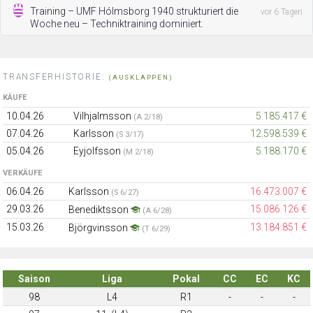
Training – UMF Hólmsborg 1940 strukturiert die
vor 6 Tagen
Woche neu – Techniktraining dominiert.
TRANSFERHISTORIE:
(AUSKLAPPEN)
KÄUFE
10.04.26
Vilhjalmsson
5.185.417 €
(A 2/18)
07.04.26
Karlsson
12.598.539 €
(S 3/17)
05.04.26
Eyjolfsson
5.188.170 €
(M 2/18)
VERKÄUFE
06.04.26
Karlsson
16.473.007 €
(S 6/27)
29.03.26
15.086.126 €
Benediktsson
(A 6/28)
15.03.26
13.184.851 €
Björgvinsson
(T 6/29)
Saison
Liga
Pokal
CC
EC
KC
98
L4
R1
-
-
-