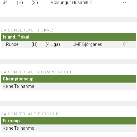
34.
(H)
(3.)
Völsungur Húsafell IF
-:-
SAISONVERLAUF POKAL:
Island, Pokal
1.Runde
(H)
(4.Liga)
UMF Björganes
0:1
SAISONVERLAUF CHAMPIONSCUP
Championscup
Keine Teilnahme
SAISONVERLAUF EUROCUP
Eurocup
Keine Teilnahme