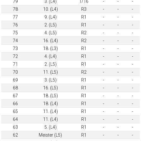
79
3. (L4)
1/16
-
-
-
78
10. (L4)
R3
-
-
-
77
9. (L4)
R1
-
-
-
76
2. (L5)
R1
-
-
-
75
4. (L5)
R2
-
-
-
74
16. (L4)
R2
-
-
-
73
18. (L3)
R1
-
-
-
72
4. (L4)
R1
-
-
-
71
2. (L5)
R1
-
-
-
70
11. (L5)
R2
-
-
-
69
3. (L5)
R1
-
-
-
68
16. (L5)
R1
-
-
-
67
18. (L5)
R1
-
-
-
66
18. (L4)
R1
-
-
-
65
11. (L4)
R1
-
-
-
64
11. (L4)
R1
-
-
-
63
5. (L4)
R1
-
-
-
62
Meister (L5)
R1
-
-
-