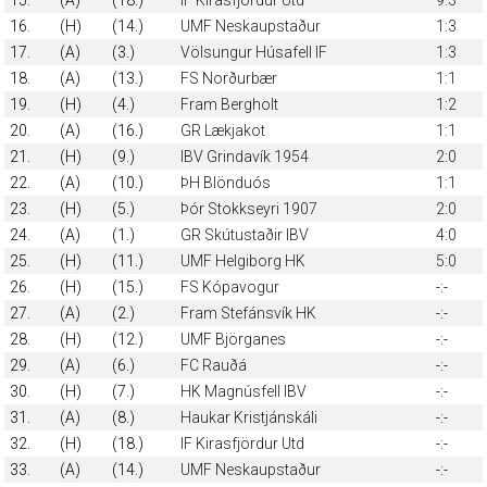
16.
(H)
(14.)
UMF Neskaupstaður
1:3
17.
(A)
(3.)
Völsungur Húsafell IF
1:3
18.
(A)
(13.)
FS Norðurbær
1:1
19.
(H)
(4.)
Fram Bergholt
1:2
20.
(A)
(16.)
GR Lækjakot
1:1
21.
(H)
(9.)
IBV Grindavík 1954
2:0
22.
(A)
(10.)
ÞH Blönduós
1:1
23.
(H)
(5.)
Þór Stokkseyri 1907
2:0
24.
(A)
(1.)
GR Skútustaðir IBV
4:0
25.
(H)
(11.)
UMF Helgiborg HK
5:0
26.
(H)
(15.)
FS Kópavogur
-:-
27.
(A)
(2.)
Fram Stefánsvík HK
-:-
28.
(H)
(12.)
UMF Björganes
-:-
29.
(A)
(6.)
FC Rauðá
-:-
30.
(H)
(7.)
HK Magnúsfell IBV
-:-
31.
(A)
(8.)
Haukar Kristjánskáli
-:-
32.
(H)
(18.)
IF Kirasfjördur Utd
-:-
33.
(A)
(14.)
UMF Neskaupstaður
-:-