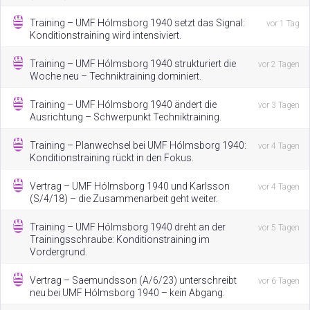
Training – UMF Hólmsborg 1940 setzt das Signal:
vor 1 Tag
Konditionstraining wird intensiviert.
Training – UMF Hólmsborg 1940 strukturiert die
vor 2 Tagen
Woche neu – Techniktraining dominiert.
Training – UMF Hólmsborg 1940 ändert die
vor 3 Tagen
Ausrichtung – Schwerpunkt Techniktraining.
Training – Planwechsel bei UMF Hólmsborg 1940:
vor 4 Tagen
Konditionstraining rückt in den Fokus.
Vertrag – UMF Hólmsborg 1940 und Karlsson
vor 4 Tagen
(S/4/18) – die Zusammenarbeit geht weiter.
Training – UMF Hólmsborg 1940 dreht an der
vor 5 Tagen
Trainingsschraube: Konditionstraining im
Vordergrund.
Vertrag – Saemundsson (A/6/23) unterschreibt
vor 6 Tagen
neu bei UMF Hólmsborg 1940 – kein Abgang.