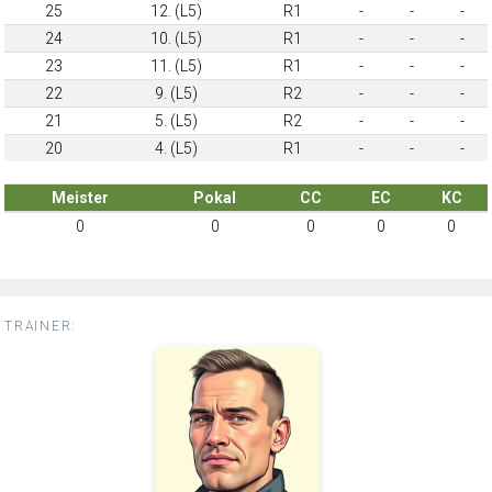
25
12. (L5)
R1
-
-
-
24
10. (L5)
R1
-
-
-
23
11. (L5)
R1
-
-
-
22
9. (L5)
R2
-
-
-
21
5. (L5)
R2
-
-
-
20
4. (L5)
R1
-
-
-
Meister
Pokal
CC
EC
KC
0
0
0
0
0
TRAINER: