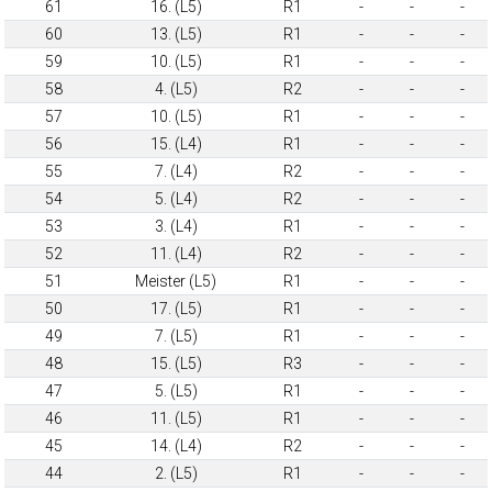
61
16. (L5)
R1
-
-
-
60
13. (L5)
R1
-
-
-
59
10. (L5)
R1
-
-
-
58
4. (L5)
R2
-
-
-
57
10. (L5)
R1
-
-
-
56
15. (L4)
R1
-
-
-
55
7. (L4)
R2
-
-
-
54
5. (L4)
R2
-
-
-
53
3. (L4)
R1
-
-
-
52
11. (L4)
R2
-
-
-
51
Meister (L5)
R1
-
-
-
50
17. (L5)
R1
-
-
-
49
7. (L5)
R1
-
-
-
48
15. (L5)
R3
-
-
-
47
5. (L5)
R1
-
-
-
46
11. (L5)
R1
-
-
-
45
14. (L4)
R2
-
-
-
44
2. (L5)
R1
-
-
-