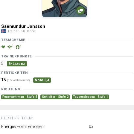
Saemundur Jonsson
Trainer · 50 Jahre
TEAMCHEMIE
2
4
TRAINERPUNKTE
5
B-Lizenz
FERTIGKEITEN
15
Note 3,4
(15 verbraucht)
RICHTUNG
Feuerwehrman · Stufe 4
Schleifer · Stufe 2
Tausendsassa · Stufe 1
FERTIGKEITEN:
Energie/Form erhöhen:
0x