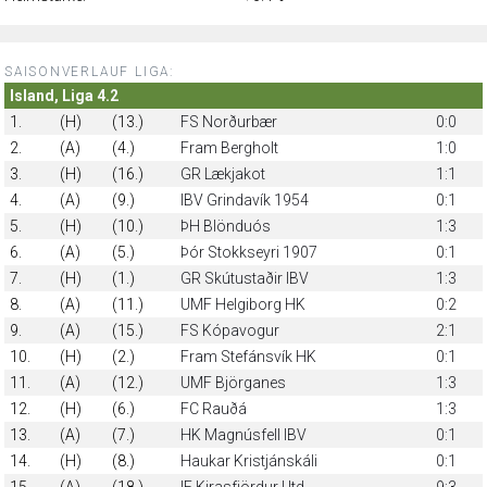
SAISONVERLAUF LIGA:
Island, Liga 4.2
1.
(H)
(13.)
FS Norðurbær
0:0
2.
(A)
(4.)
Fram Bergholt
1:0
3.
(H)
(16.)
GR Lækjakot
1:1
4.
(A)
(9.)
IBV Grindavík 1954
0:1
5.
(H)
(10.)
ÞH Blönduós
1:3
6.
(A)
(5.)
Þór Stokkseyri 1907
0:1
7.
(H)
(1.)
GR Skútustaðir IBV
1:3
8.
(A)
(11.)
UMF Helgiborg HK
0:2
9.
(A)
(15.)
FS Kópavogur
2:1
10.
(H)
(2.)
Fram Stefánsvík HK
0:1
11.
(A)
(12.)
UMF Björganes
1:3
12.
(H)
(6.)
FC Rauðá
1:3
13.
(A)
(7.)
HK Magnúsfell IBV
0:1
14.
(H)
(8.)
Haukar Kristjánskáli
0:1
15.
(A)
(18.)
IF Kirasfjördur Utd
9:3