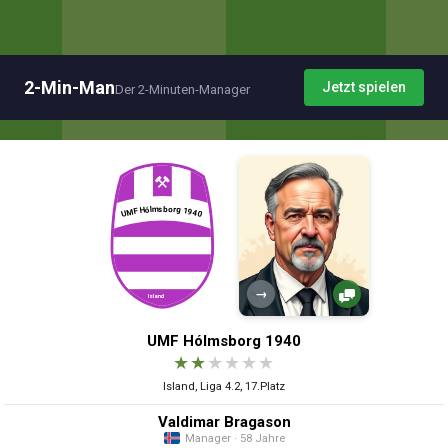
2-Min-Man
Jetzt spielen
Der 2-Minuten-Manager
→
UMF Hólmsborg 1940
★
★
★
★
★
★
Island, Liga 4.2, 17.Platz
Valdimar Bragason
Manager · 58 Jahre