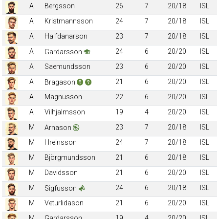
A
Bergsson
26
7
20/18
ISL
A
Kristmannsson
24
7
20/18
ISL
A
Halfdanarson
23
7
20/18
ISL
A
24
6
20/20
ISL
Gardarsson
A
Saemundsson
23
6
20/20
ISL
A
21
6
20/20
ISL
Bragason
A
Magnusson
22
6
20/20
ISL
A
Vilhjalmsson
19
4
20/20
ISL
M
23
7
20/18
ISL
Arnason
M
Hreinsson
24
7
20/18
ISL
M
Björgmundsson
21
6
20/18
ISL
M
Davidsson
21
6
20/20
ISL
M
24
6
20/18
ISL
Sigfusson
M
Veturlidason
21
6
20/20
ISL
M
Gardarsson
19
4
20/20
ISL