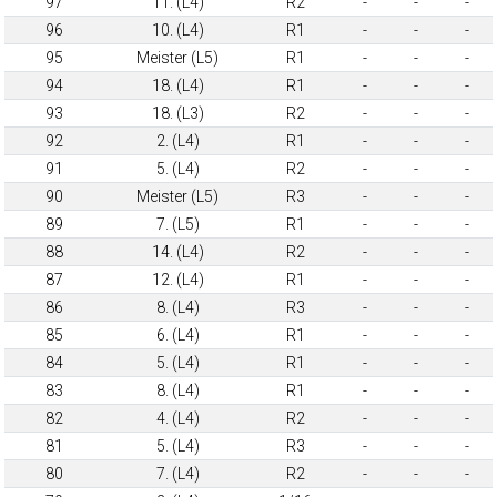
97
11. (L4)
R2
-
-
-
96
10. (L4)
R1
-
-
-
95
Meister (L5)
R1
-
-
-
94
18. (L4)
R1
-
-
-
93
18. (L3)
R2
-
-
-
92
2. (L4)
R1
-
-
-
91
5. (L4)
R2
-
-
-
90
Meister (L5)
R3
-
-
-
89
7. (L5)
R1
-
-
-
88
14. (L4)
R2
-
-
-
87
12. (L4)
R1
-
-
-
86
8. (L4)
R3
-
-
-
85
6. (L4)
R1
-
-
-
84
5. (L4)
R1
-
-
-
83
8. (L4)
R1
-
-
-
82
4. (L4)
R2
-
-
-
81
5. (L4)
R3
-
-
-
80
7. (L4)
R2
-
-
-