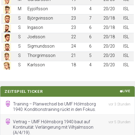
M
Eyjolfsson
19
4
20/20
ISL
S
Björgvinsson
23
7
20/18
ISL
S
Ingason
23
6
20/18
ISL
S
Joelsson
22
6
20/18
ISL
S
Sigmundsson
24
6
20/20
ISL
S
Thorgrimsson
21
5
20/20
ISL
S
Karlsson
18
4
20/20
ISL
ZEITSPIEL TICKER
LIVE
Training – Planwechsel bei UMF Hólmsborg
vor 3 Stunden
1940: Konditionstraining rückt in den Fokus.
Vertrag – UMF Hólmsborg 1940 baut auf
vor 5 Stunden
Kontinuität: Verlängerung mit Vilhjalmsson
(A/4/19).