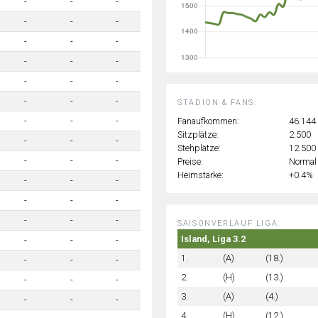
-
-
-
-
-
-
-
-
-
-
-
-
-
-
-
-
-
-
STADION & FANS:
Fanaufkommen:
46.144
-
-
-
Sitzplätze:
2.500
-
-
-
Stehplätze:
12.500
-
-
-
Preise:
Normal
Heimstärke:
+0.4%
-
-
-
-
-
-
-
-
-
SAISONVERLAUF LIGA:
Island, Liga 3.2
-
-
-
1.
(A)
(18.)
-
-
-
2.
(H)
(13.)
-
-
-
3.
(A)
(4.)
-
-
-
4.
(H)
(12.)