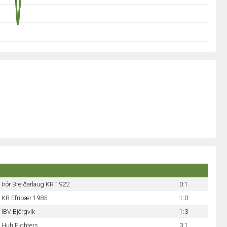
Þór Breiðarlaug KR 1922
0:1
KR Efribær 1985
1:0
IBV Björgvík
1:3
Huh Fighters
3:1