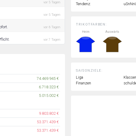
vor 5 Tagen
Tendenz:
uSnNn
vor 5 Tagen
TRIKOTFARBEN:
fort.
vor 6 Tagen
Heim
Auswärts
flicht.
vor 7 Tagen
SAISONZIELE:
Liga
Klassen
74.469.945 €
Finanzen
schulde
6.718.323 €
5.015.002 €
9.803.802 €
53.371.439 €
53.371.439 €