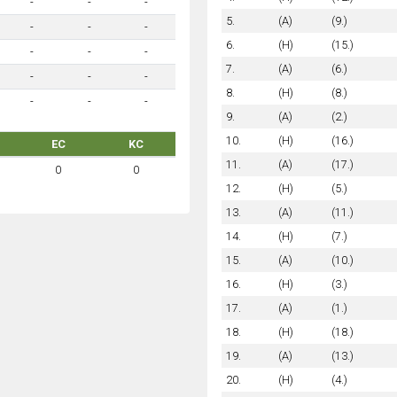
-
-
-
5.
(A)
(9.)
-
-
-
6.
(H)
(15.)
-
-
-
7.
(A)
(6.)
-
-
-
8.
(H)
(8.)
-
-
-
9.
(A)
(2.)
10.
(H)
(16.)
EC
KC
11.
(A)
(17.)
0
0
12.
(H)
(5.)
13.
(A)
(11.)
14.
(H)
(7.)
15.
(A)
(10.)
16.
(H)
(3.)
17.
(A)
(1.)
18.
(H)
(18.)
19.
(A)
(13.)
20.
(H)
(4.)