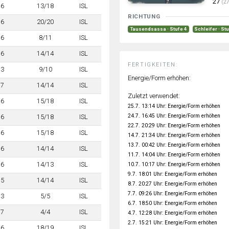
27
(27
6
13/18
ISL
RICHTUNG
6
20/20
ISL
Tausendsassa · Stufe 4
Schleifer · St
6
8/11
ISL
6
14/14
ISL
FERTIGKEITEN:
3
9/10
ISL
Energie/Form erhöhen:
7
14/14
ISL
Zuletzt verwendet:
6
15/18
ISL
25.7. 13:14 Uhr: Energie/Form erhöhen
24.7. 16:45 Uhr: Energie/Form erhöhen
6
15/18
ISL
22.7. 20:29 Uhr: Energie/Form erhöhen
6
15/18
ISL
14.7. 21:34 Uhr: Energie/Form erhöhen
13.7. 00:42 Uhr: Energie/Form erhöhen
6
14/14
ISL
11.7. 14:04 Uhr: Energie/Form erhöhen
6
14/13
ISL
10.7. 10:17 Uhr: Energie/Form erhöhen
9.7. 18:01 Uhr: Energie/Form erhöhen
5
14/14
ISL
8.7. 20:27 Uhr: Energie/Form erhöhen
7.7. 09:26 Uhr: Energie/Form erhöhen
3
5/5
ISL
6.7. 18:50 Uhr: Energie/Form erhöhen
7
4/4
ISL
4.7. 12:28 Uhr: Energie/Form erhöhen
2.7. 15:21 Uhr: Energie/Form erhöhen
6
18/19
ISL