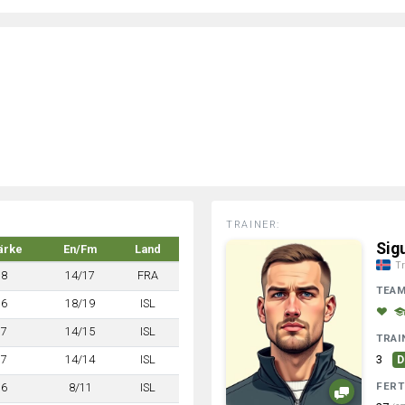
TRAINER:
Sig
ärke
En/Fm
Land
Tr
8
14/17
FRA
TEA
6
18/19
ISL
7
14/15
ISL
TRAI
7
14/14
ISL
3
D
FERT
6
8/11
ISL