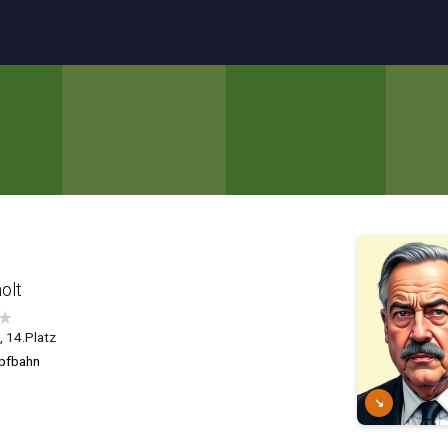
olt
★
2, 14.Platz
pfbahn
↘