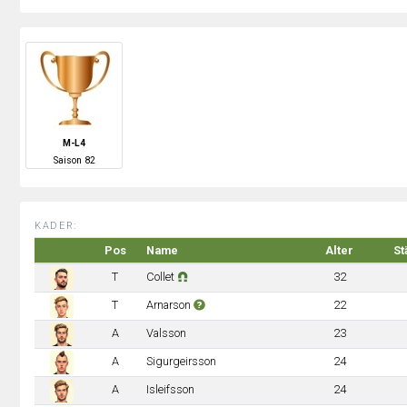
M-L4
S
aison
82
KADER:
Pos
Name
Alter
St
T
Collet
32
T
Arnarson
22
A
Valsson
23
A
Sigurgeirsson
24
A
Isleifsson
24