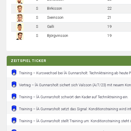
S
Birkisson
22
S
Sveinsson
21
S
Galli
19
S
Björgvinsson
19
ZEITSPIEL TICKER
Training – Kurswechsel bei ÍA Gunnarsholt: Techniktraining ab heute Pf
Vertrag – ÍA Gunnarsholt sichert sich Valsson (A/7/23) mit neuem Kont
Training – ÍA Gunnarsholt schwört den Kader auf Techniktraining ein.
Training – ÍA Gunnarsholt setzt das Signal: Konditionstraining wird int
Training – ÍA Gunnarsholt stellt Training um: Konditionstraining steht