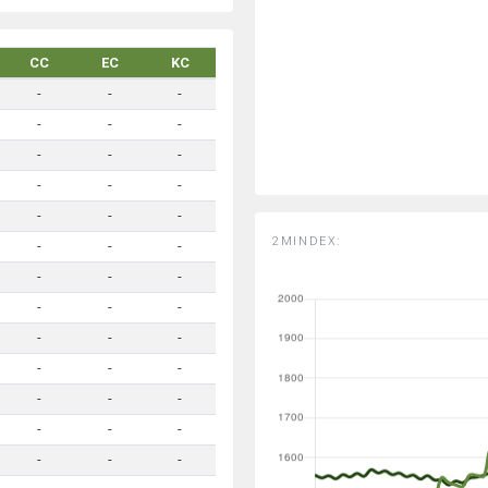
CC
EC
KC
-
-
-
-
-
-
-
-
-
-
-
-
-
-
-
2MINDEX:
-
-
-
-
-
-
-
-
-
-
-
-
-
-
-
-
-
-
-
-
-
-
-
-