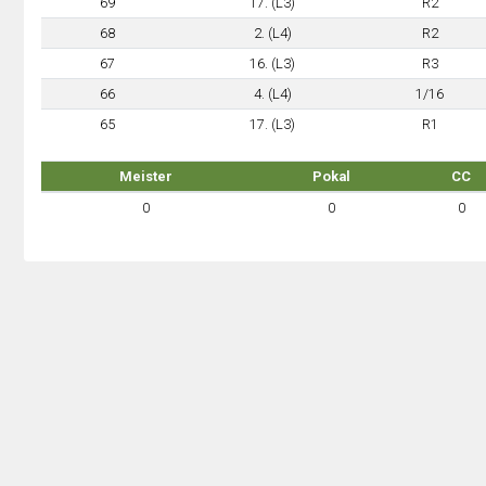
69
17. (L3)
R2
68
2. (L4)
R2
67
16. (L3)
R3
66
4. (L4)
1/16
65
17. (L3)
R1
Meister
Pokal
CC
0
0
0