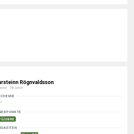
ursteinn Rögnvaldsson
ainer · 38 Jahre
MCHEMIE
2
NERPUNKTE
-Lizenz
IGKEITEN