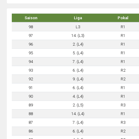
Saison
Liga
Pokal
98
L3
R1
97
14. (L3)
R1
96
2. (L4)
R1
95
5. (L4)
R1
94
7. (L4)
R1
93
6. (L4)
R2
92
9. (L4)
R2
91
6. (L4)
R1
90
4. (L4)
R1
89
2. (L5)
R3
88
14. (L4)
R1
87
7. (L4)
R3
86
6. (L4)
R2