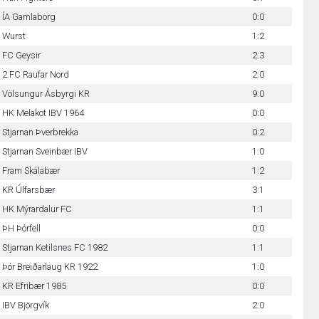
ÍA Gamlaborg
0:0
Wurst
1:2
FC Geysir
2:3
2.FC Raufar Nord
2:0
Völsungur Ásbyrgi KR
9:0
HK Melakot IBV 1964
0:0
Stjarnan Þverbrekka
0:2
Stjarnan Sveinbær IBV
1:0
Fram Skálabær
1:2
KR Úlfarsbær
3:1
HK Mýrardalur FC
1:1
ÞH Þórfell
0:0
Stjarnan Ketilsnes FC 1982
1:1
Þór Breiðarlaug KR 1922
1:0
KR Efribær 1985
0:0
IBV Björgvík
2:0