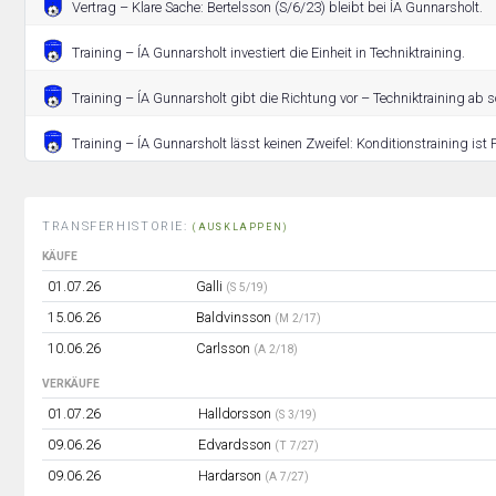
Vertrag – Klare Sache: Bertelsson (S/6/23) bleibt bei ÍA Gunnarsholt.
Training – ÍA Gunnarsholt investiert die Einheit in Techniktraining.
Training – ÍA Gunnarsholt gibt die Richtung vor – Techniktraining ab so
Training – ÍA Gunnarsholt lässt keinen Zweifel: Konditionstraining ist P
TRANSFERHISTORIE:
(AUSKLAPPEN)
KÄUFE
01.07.26
Galli
(S 5/19)
15.06.26
Baldvinsson
(M 2/17)
10.06.26
Carlsson
(A 2/18)
VERKÄUFE
01.07.26
Halldorsson
(S 3/19)
09.06.26
Edvardsson
(T 7/27)
09.06.26
Hardarson
(A 7/27)