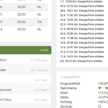
1.7. 19:30 Uhr: Energie/Form erhöhen
30.6. 12:19 Uhr: Energie/Form erhöhen
6
20/20
ISL
28.6. 18:51 Uhr: Energie/Form erhöhen
5
20/20
ISL
25.6. 11:42 Uhr: Energie/Form erhöhen
24.6. 19:39 Uhr: Energie/Form erhöhen
5
20/20
ITA
22.6. 14:56 Uhr: Energie/Form erhöhen
21.6. 09:38 Uhr: Energie/Form erhöhen
4
20/20
ISL
20.6. 20:09 Uhr: Energie/Form erhöhen
16.6. 17:48 Uhr: Energie/Form erhöhen
14.6. 07:44 Uhr: Energie/Form erhöhen
13.6. 23:47 Uhr: Energie/Form erhöhen
LIVE
12.6. 21:52 Uhr: Energie/Form erhöhen
11.6. 14:33 Uhr: Energie/Form erhöhen
licht.
vor 15 Stunden
8.6. 20:14 Uhr: Energie/Form erhöhen
rakt.
vor 17 Stunden
TEAMWERTE:
vor 2 Tagen
Eingespieltheit:
100.0
3
Teamchemie:
ensiviert.
vor 3 Tagen
Moral:
+13.2
Stärke:
+9.25
 im Fokus.
vor 4 Tagen
Aufstieg:
+90%
Sonstige: