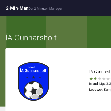
2-Min-Man
Der 2-Minuten-Manager
ÍA Gunnarsholt
ÍA Gunnarsh
★
★
★
★
★
Island, Liga 3.
Lebowski Kam