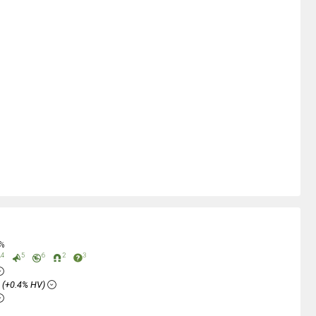
0%
4
5
6
2
3
%
(+0.4% HV)