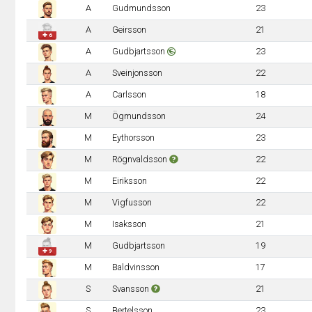
A
Gudmundsson
23
A
Geirsson
21
✚ 6
A
Gudbjartsson
23
A
Sveinjonsson
22
A
Carlsson
18
M
Ögmundsson
24
M
Eythorsson
23
M
Rögnvaldsson
22
M
Eiriksson
22
M
Vigfusson
22
M
Isaksson
21
M
Gudbjartsson
19
✚ 9
M
Baldvinsson
17
S
Svansson
21
S
Bertelsson
23