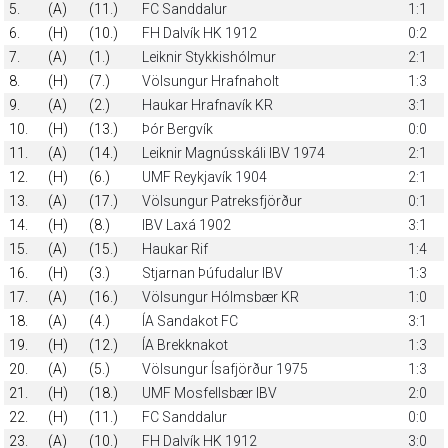
5.
(A)
(11.)
FC Sanddalur
1:1
6.
(H)
(10.)
FH Dalvík HK 1912
0:2
7.
(A)
(1.)
Leiknir Stykkishólmur
2:1
8.
(H)
(7.)
Völsungur Hrafnaholt
1:3
9.
(A)
(2.)
Haukar Hrafnavík KR
3:1
10.
(H)
(13.)
Þór Bergvík
0:0
11.
(A)
(14.)
Leiknir Magnússkáli IBV 1974
2:1
12.
(H)
(6.)
UMF Reykjavík 1904
2:1
13.
(A)
(17.)
Völsungur Patreksfjörður
0:1
14.
(H)
(8.)
IBV Laxá 1902
3:1
15.
(A)
(15.)
Haukar Rif
1:4
16.
(H)
(3.)
Stjarnan Þúfudalur IBV
1:3
17.
(A)
(16.)
Völsungur Hólmsbær KR
1:0
18.
(A)
(4.)
ÍA Sandakot FC
3:1
19.
(H)
(12.)
ÍA Brekknakot
1:3
20.
(A)
(5.)
Völsungur Ísafjörður 1975
1:3
21.
(H)
(18.)
UMF Mosfellsbær IBV
2:0
22.
(H)
(11.)
FC Sanddalur
0:0
23.
(A)
(10.)
FH Dalvík HK 1912
3:0