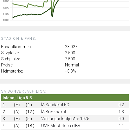
STADION & FANS:
Fanaufkommen:
23.027
Sitzplätze:
2.500
Stehplätze:
7.500
Preise:
Normal
Heimstärke:
+0.3%
SAISONVERLAUF LIGA:
Island, Liga 5.8
1.
(H)
(4.)
ÍA Sandakot FC
0:2
2.
(A)
(12.)
ÍA Brekknakot
1:3
3.
(H)
(5.)
Völsungur Ísafjörður 1975
0:0
4.
(A)
(18.)
UMF Mosfellsbær IBV
4:1