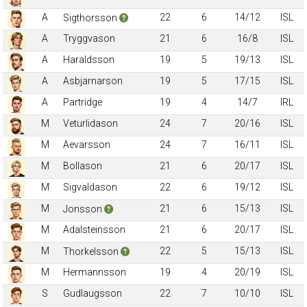
A
22
6
14/12
ISL
Sigthorsson
A
Tryggvason
21
6
16/8
ISL
A
Haraldsson
19
5
19/13
ISL
A
Asbjarnarson
19
5
17/15
ISL
A
Partridge
19
4
14/7
IRL
M
Veturlidason
24
7
20/16
ISL
M
Aevarsson
24
7
16/11
ISL
M
Bollason
21
6
20/17
ISL
M
Sigvaldason
22
6
19/12
ISL
M
21
6
15/13
ISL
Jonsson
M
Adalsteinsson
21
6
20/17
ISL
M
22
5
15/13
ISL
Thorkelsson
M
Hermannsson
19
4
20/19
ISL
S
Gudlaugsson
22
7
10/10
ISL