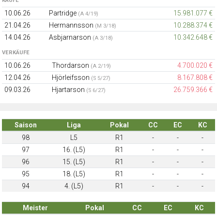
KÄUFE
10.06.26
Partridge
15.981.077 €
(A 4/19)
21.04.26
Hermannsson
10.288.374 €
(M 3/18)
14.04.26
Asbjarnarson
10.342.648 €
(A 3/18)
VERKÄUFE
10.06.26
Thordarson
4.700.020 €
(A 2/19)
12.04.26
Hjörleifsson
8.167.808 €
(S 5/27)
09.03.26
Hjartarson
26.759.366 €
(S 6/27)
Saison
Liga
Pokal
CC
EC
KC
98
L5
R1
-
-
-
97
16. (L5)
R1
-
-
-
96
15. (L5)
R1
-
-
-
95
18. (L5)
R1
-
-
-
94
4. (L5)
R1
-
-
-
Meister
Pokal
CC
EC
KC