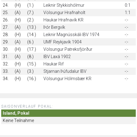
24.
(H)
(1.)
Leiknir Stykkishólmur
0:1
25.
(A)
(7.)
Völsungur Hrafnaholt
1:1
26.
(H)
(2.)
Haukar Hrafnavík KR
-:-
27.
(A)
(13.)
Þór Bergvík
-:-
28.
(H)
(14.)
Leiknir Magnússkáli IBV 1974
-:-
29.
(A)
(6.)
UMF Reykjavík 1904
-:-
30.
(H)
(17.)
Völsungur Patreksfjörður
-:-
31.
(A)
(8.)
IBV Laxá 1902
-:-
32.
(H)
(15.)
Haukar Rif
-:-
33.
(A)
(3.)
Stjarnan Þúfudalur IBV
-:-
34.
(H)
(16.)
Völsungur Hólmsbær KR
-:-
SAISONVERLAUF POKAL:
Island, Pokal
Keine Teilnahme