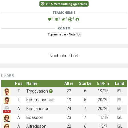
+15% Verhandlungsgeschick
TEAMCHEMIE
2
2
4
4
KONTO
Topmanager · Note 1.4
Noch ohne Titel.
KADER:
Pos
Name
Alter
Stärke
En/Fm
Land
T
22
6
19/13
ISL
Tryggvason
T
Kristmannsson
19
5
20/20
ISL
A
Kristjansson
24
7
20/20
ISL
✚ 9
A
Boasson
23
7
11/13
ISL
A
Alfredsson
22
6
13/7
ISL