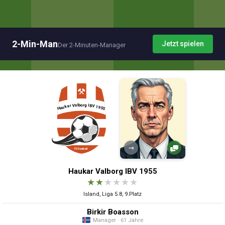
2-Min-Man
Jetzt spielen
Der 2-Minuten-Manager
→
Haukar Valborg IBV 1955
★
★
★
★
★
★
Island, Liga 5.8, 9.Platz
Birkir Boasson
Manager · 61 Jahre