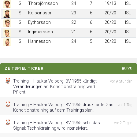
S
Thorbjörnsson
24
7
19/13
ISL
S
Kolbeinsson
23
6
20/20
ISL
S
Eythorsson
22
6
20/20
ISL
S
Ingimarsson
21
6
20/20
ISL
S
Hannesson
24
5
20/20
ISL
ZEITSPIEL TICKER
LIVE
Training – Haukar Valborg IBV 1955 kündigt
vor 9 Stunden
Veränderungen an: Konditionstraining wird
Pflicht.
Training – Haukar Valborg IBV 1955 drückt aufs Gas:
vor 1 Tag
Konditionstraining auf dem Trainingsplan.
Training – Haukar Valborg IBV 1955 setzt das
vor 2 Tagen
Signal: Techniktraining wird intensiviert.