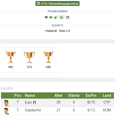
+11% Verhandlungsgeschick
TEAMCHEMIE
2
2
KONTO
Halbprofi · Note 2.3
S
92
S
73
S
38
KADER:
Pos
Name
Alter
Stärke
En/Fm
Land
T
30
6
8/10
CYP
Esin
T
Vasilache
21
6
9/12
ROM