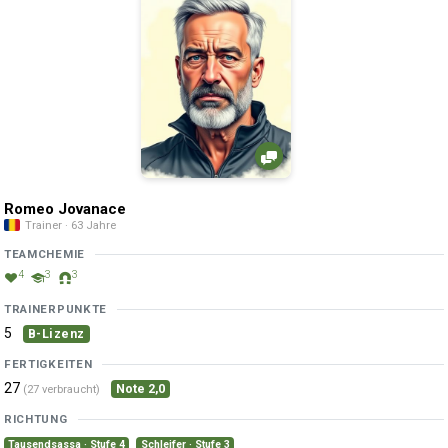
Romeo Jovanace
Trainer · 63 Jahre
TEAMCHEMIE
4
3
3
TRAINERPUNKTE
5
B-Lizenz
FERTIGKEITEN
27
Note 2,0
(27 verbraucht)
RICHTUNG
Tausendsassa · Stufe 4
Schleifer · Stufe 3