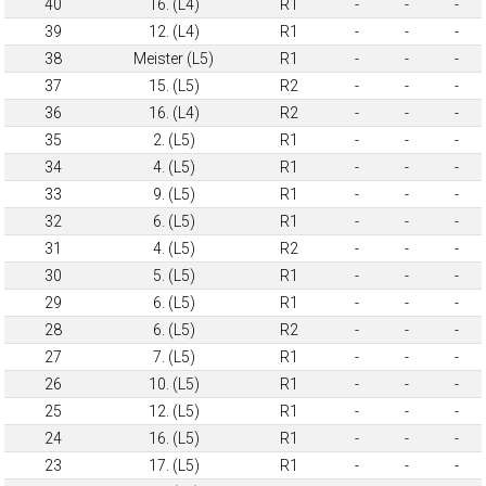
40
16. (L4)
R1
-
-
-
39
12. (L4)
R1
-
-
-
38
Meister (L5)
R1
-
-
-
37
15. (L5)
R2
-
-
-
36
16. (L4)
R2
-
-
-
35
2. (L5)
R1
-
-
-
34
4. (L5)
R1
-
-
-
33
9. (L5)
R1
-
-
-
32
6. (L5)
R1
-
-
-
31
4. (L5)
R2
-
-
-
30
5. (L5)
R1
-
-
-
29
6. (L5)
R1
-
-
-
28
6. (L5)
R2
-
-
-
27
7. (L5)
R1
-
-
-
26
10. (L5)
R1
-
-
-
25
12. (L5)
R1
-
-
-
24
16. (L5)
R1
-
-
-
23
17. (L5)
R1
-
-
-