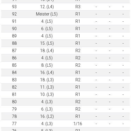
93
12. (L4)
R3
-
-
-
92
Meister (L5)
R1
-
-
-
91
4. (L5)
R1
-
-
-
90
6. (L5)
R1
-
-
-
89
4. (L5)
R1
-
-
-
88
15. (L5)
R1
-
-
-
87
18. (L4)
R2
-
-
-
86
4. (L5)
R2
-
-
-
85
8. (L5)
R2
-
-
-
84
16. (L4)
R1
-
-
-
83
18. (L3)
R2
-
-
-
82
11. (L3)
R1
-
-
-
81
10. (L3)
R1
-
-
-
80
4. (L3)
R2
-
-
-
79
6. (L3)
R2
-
-
-
78
16. (L2)
R1
-
-
-
77
4. (L3)
1/16
-
-
-
76
5. (L3)
R1
-
-
-