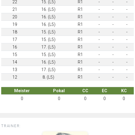
22
15. (L5)
R1
-
-
-
21
16. (L5)
R1
-
-
-
20
16. (L5)
R1
-
-
-
19
16. (L5)
R1
-
-
-
18
15. (L5)
R1
-
-
-
17
15. (L5)
R1
-
-
-
16
17. (L5)
R1
-
-
-
15
15. (L5)
R1
-
-
-
14
16. (L5)
R1
-
-
-
13
17. (L5)
R1
-
-
-
12
8. (L5)
R1
-
-
-
Meister
Pokal
CC
EC
KC
0
0
0
0
0
TRAINER: