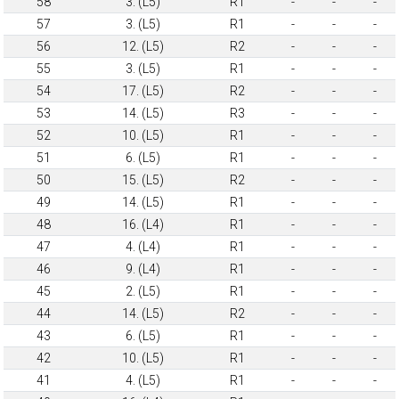
58
3. (L5)
R1
-
-
-
57
3. (L5)
R1
-
-
-
56
12. (L5)
R2
-
-
-
55
3. (L5)
R1
-
-
-
54
17. (L5)
R2
-
-
-
53
14. (L5)
R3
-
-
-
52
10. (L5)
R1
-
-
-
51
6. (L5)
R1
-
-
-
50
15. (L5)
R2
-
-
-
49
14. (L5)
R1
-
-
-
48
16. (L4)
R1
-
-
-
47
4. (L4)
R1
-
-
-
46
9. (L4)
R1
-
-
-
45
2. (L5)
R1
-
-
-
44
14. (L5)
R2
-
-
-
43
6. (L5)
R1
-
-
-
42
10. (L5)
R1
-
-
-
41
4. (L5)
R1
-
-
-