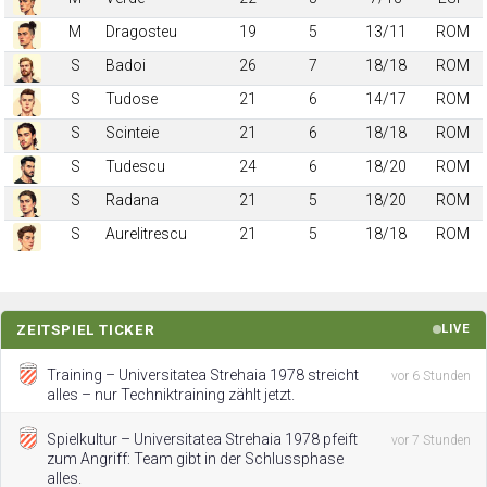
M
Dragosteu
19
5
13/11
ROM
S
Badoi
26
7
18/18
ROM
S
Tudose
21
6
14/17
ROM
S
Scinteie
21
6
18/18
ROM
S
Tudescu
24
6
18/20
ROM
S
Radana
21
5
18/20
ROM
S
Aurelitrescu
21
5
18/18
ROM
ZEITSPIEL TICKER
LIVE
Training – Universitatea Strehaia 1978 streicht
vor 6 Stunden
alles – nur Techniktraining zählt jetzt.
Spielkultur – Universitatea Strehaia 1978 pfeift
vor 7 Stunden
zum Angriff: Team gibt in der Schlussphase
alles.