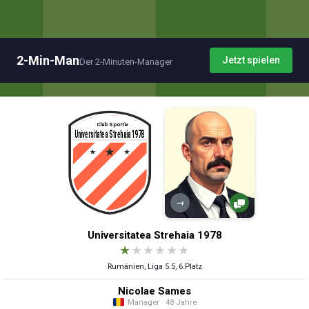
2-Min-Man
Jetzt spielen
Der 2-Minuten-Manager
→
Universitatea Strehaia 1978
★
★
★
★
★
★
Rumänien, Liga 5.5, 6.Platz
Nicolae Sames
Manager · 48 Jahre