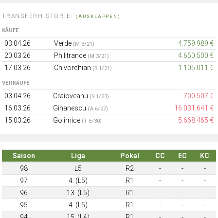
TRANSFERHISTORIE:
(AUSKLAPPEN)
KÄUFE
03.04.26
Verde
4.759.989 €
(M 3/21)
20.03.26
Philitrance
4.650.500 €
(M 3/21)
17.03.26
Chivorchian
1.105.011 €
(S 1/21)
VERKÄUFE
03.04.26
Craioveanu
700.507 €
(S 1/23)
16.03.26
Gihanescu
16.031.641 €
(A 6/27)
15.03.26
Golimice
5.668.465 €
(T 5/30)
Saison
Liga
Pokal
CC
EC
KC
98
L5
R2
-
-
-
97
4. (L5)
R1
-
-
-
96
13. (L5)
R1
-
-
-
95
4. (L5)
R1
-
-
-
94
15. (L4)
R1
-
-
-