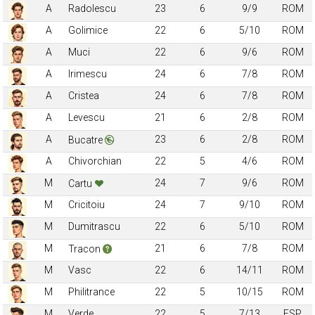
A
Radolescu
23
6
9/9
ROM
A
Golimice
22
6
5/10
ROM
A
Muci
22
6
9/6
ROM
A
Irimescu
24
6
7/8
ROM
A
Cristea
24
6
7/8
ROM
A
Levescu
21
6
2/8
ROM
A
23
6
2/8
ROM
Bucatre
A
Chivorchian
22
5
4/6
ROM
M
24
7
9/6
ROM
Cartu
M
Cricitoiu
24
7
9/10
ROM
M
Dumitrascu
22
6
5/10
ROM
M
21
6
7/8
ROM
Tracon
M
Vasc
22
6
14/11
ROM
M
Philitrance
22
5
10/15
ROM
M
Verde
22
5
7/13
ESP