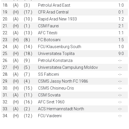
18.
(A)
(3.)
Petrolul Arad East
1:0
19.
(H)
(17.)
CFR Arad Central
0:1
20.
(A)
(10.)
Rapid Arad New 1933
1:2
21.
(H)
(1.)
CSM Faurei
2:1
22.
(A)
(13.)
AFC Titesti
1:1
23.
(H)
(8.)
FC Botosani
1:5
24.
(A)
(14.)
FCU Klausenburg South
1:0
25.
(H)
(18.)
Universitatea Toplita
9:0
26.
(A)
(9.)
Petrolul Konstanza
-:-
27.
(H)
(5.)
Universitatea Campulung Moldov
-:-
28.
(A)
(7.)
SS Falticeni
-:-
29.
(H)
(4.)
CSMS Jassy North FC 1986
-:-
30.
(H)
(15.)
CSMS Chisineu-Cris
-:-
31.
(A)
(11.)
CSM Sovata
-:-
32.
(H)
(16.)
AFC Siret 1960
-:-
33.
(A)
(2.)
ACS Hermannstadt North
-:-
34.
(H)
(12.)
FCU Vaideeni
-:-