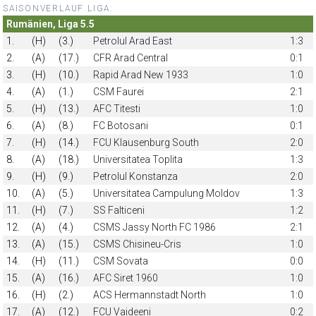
SAISONVERLAUF LIGA:
Rumänien, Liga 5.5
1.
(H)
(3.)
Petrolul Arad East
1:3
2.
(A)
(17.)
CFR Arad Central
0:1
3.
(H)
(10.)
Rapid Arad New 1933
1:0
4.
(A)
(1.)
CSM Faurei
2:1
5.
(H)
(13.)
AFC Titesti
1:0
6.
(A)
(8.)
FC Botosani
0:1
7.
(H)
(14.)
FCU Klausenburg South
2:0
8.
(A)
(18.)
Universitatea Toplita
1:3
9.
(H)
(9.)
Petrolul Konstanza
2:0
10.
(A)
(5.)
Universitatea Campulung Moldov
1:3
11.
(H)
(7.)
SS Falticeni
1:2
12.
(A)
(4.)
CSMS Jassy North FC 1986
2:1
13.
(A)
(15.)
CSMS Chisineu-Cris
1:0
14.
(H)
(11.)
CSM Sovata
0:0
15.
(A)
(16.)
AFC Siret 1960
1:0
16.
(H)
(2.)
ACS Hermannstadt North
1:0
17.
(A)
(12.)
FCU Vaideeni
0:2