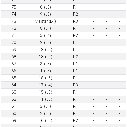
75
8. (L3)
R1
-
-
-
74
9. (L3)
R2
-
-
-
73
Meister (L4)
R3
-
-
-
72
8. (L4)
R1
-
-
-
71
5. (L4)
R2
-
-
-
70
2. (L5)
R1
-
-
-
69
13. (L5)
R1
-
-
-
68
18. (L4)
R2
-
-
-
67
3. (L5)
R1
-
-
-
66
4. (L5)
R1
-
-
-
65
18. (L5)
R1
-
-
-
64
17. (L4)
R3
-
-
-
63
15. (L3)
R1
-
-
-
62
11. (L3)
R1
-
-
-
61
2. (L4)
R1
-
-
-
60
2. (L5)
R1
-
-
-
59
16. (L5)
R2
-
-
-