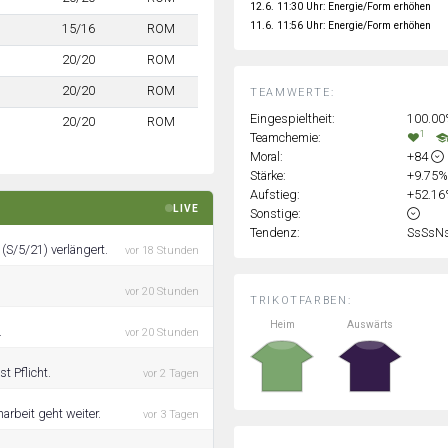
12.6. 11:30 Uhr: Energie/Form erhöhen
11.6. 11:56 Uhr: Energie/Form erhöhen
15/16
ROM
20/20
ROM
20/20
ROM
TEAMWERTE:
Eingespieltheit:
100.0
20/20
ROM
1
Teamchemie:
Moral:
+84
Stärke:
+9.75
Aufstieg:
+52.1
LIVE
Sonstige:
Tendenz:
SsSsN
(S/5/21) verlängert.
vor 18 Stunden
vor 20 Stunden
TRIKOTFARBEN:
Heim
Auswärts
.
vor 20 Stunden
t Pflicht.
vor 2 Tagen
rbeit geht weiter.
vor 3 Tagen