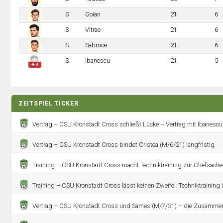
S
Goian
21
6
S
Vitrae
21
6
S
Sabruce
21
6
S
Ibanescu
21
5
✚ 4
ZEITSPIEL TICKER
Vertrag – CSU Kronstadt Cross schließt Lücke – Vertrag mit Ibanescu 
Vertrag – CSU Kronstadt Cross bindet Cristea (M/6/21) langfristig.
Training – CSU Kronstadt Cross macht Techniktraining zur Chefsache
Training – CSU Kronstadt Cross lässt keinen Zweifel: Techniktraining is
Vertrag – CSU Kronstadt Cross und Sames (M/7/31) – die Zusammena