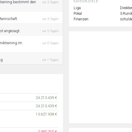
SAISONZIELE:
straining bestimmt den
vor 3 Tagen
Liga
Direkte
Pokal
3.Rund
Mannschaft.
Finanzen
schulde
vor 4 Tagen
ist angesagt.
vor 5 Tagen
niktraining im
vor 6 Tagen
ng.
vor 7 Tagen
24.213.439 €
24.213.439 €
13.627.938 €
3.985.305 €