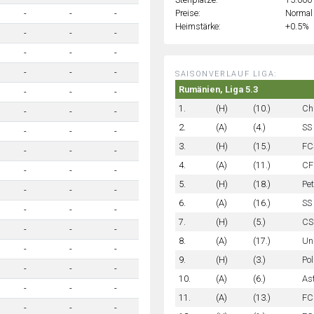
Preise:
Normal
-
-
-
Heimstärke:
+0.5%
-
-
-
-
-
-
-
-
-
SAISONVERLAUF LIGA:
Rumänien, Liga 5.3
-
-
-
1.
(H)
(10.)
Ch
-
-
-
2.
(A)
(4.)
SS
-
-
-
3.
(H)
(15.)
FC
-
-
-
4.
(A)
(11.)
CF
-
-
-
5.
(H)
(18.)
Pet
-
-
-
6.
(A)
(16.)
SS 
-
-
-
7.
(H)
(5.)
CS
-
-
-
8.
(A)
(17.)
Uni
-
-
-
9.
(H)
(3.)
Pol
-
-
-
10.
(A)
(6.)
As
-
-
-
11.
(A)
(13.)
FC 
-
-
-