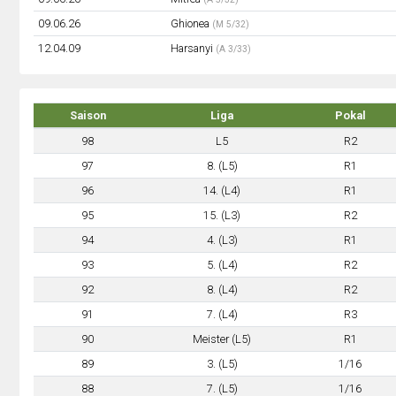
09.06.26
Ghionea
(M 5/32)
12.04.09
Harsanyi
(A 3/33)
Saison
Liga
Pokal
98
L5
R2
97
8. (L5)
R1
96
14. (L4)
R1
95
15. (L3)
R2
94
4. (L3)
R1
93
5. (L4)
R2
92
8. (L4)
R2
91
7. (L4)
R3
90
Meister (L5)
R1
89
3. (L5)
1/16
88
7. (L5)
1/16