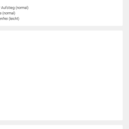
r Aufstieg (normal)
e (normal)
nfrei (leicht)