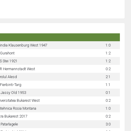
india Klausenburg West 1947
1:0
 Gurahont
1:2
S Stei 1921
1:2
R Hermannstadt West
0:2
rolul Alesd
2:1
Fierbinti-Targ
1:1
 Jassy Old 1953
0:1
versitatea Bukarest West
0:2
itehnica Rosia Montana
1:0
tra Bukarest 2017
0:2
Patarlagele
3:0