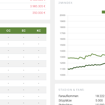
2MINDEX:
3.985.305 €
350.000 €
CC
EC
KC
-
-
-
-
-
-
-
-
-
-
-
-
-
-
-
-
-
-
-
-
-
-
-
-
-
-
-
STADION & FANS:
Fanaufkommen:
18.222
-
-
-
Sitzplätze:
5.000
-
-
-
Stehplätze:
15.000