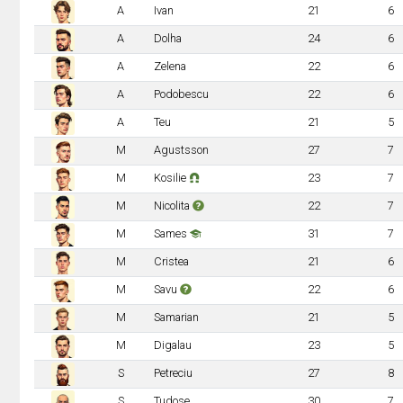
A
Ivan
21
6
A
Dolha
24
6
A
Zelena
22
6
A
Podobescu
22
6
A
Teu
21
5
M
Agustsson
27
7
M
Kosilie
23
7
M
Nicolita
22
7
M
Sames
31
7
M
Cristea
21
6
M
Savu
22
6
M
Samarian
21
5
M
Digalau
23
5
S
Petreciu
27
8
S
Tudose
30
7