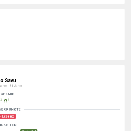
po Savu
ainer · 51 Jahre
MCHEMIE
2
4
NERPUNKTE
-Lizenz
IGKEITEN