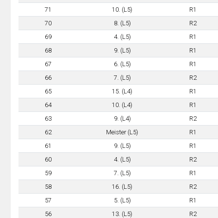
71
10. (L5)
R1
70
8. (L5)
R2
69
4. (L5)
R1
68
9. (L5)
R1
67
6. (L5)
R1
66
7. (L5)
R2
65
15. (L4)
R1
64
10. (L4)
R1
63
9. (L4)
R2
62
Meister (L5)
R1
61
9. (L5)
R1
60
4. (L5)
R2
59
7. (L5)
R1
58
16. (L5)
R2
57
5. (L5)
R1
56
13. (L5)
R2