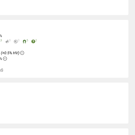
0%
3
0
0
5
2
%
(+0.5% HV)
6%
sS