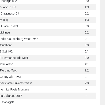
 Techirghiol 2011
0:0
M Abrud FC
1:3
 Draganesti-Olt
0:2
M Blaj
1:3
U Bacau 1983
0:0
pid Ineu
0:2
india Klausenburg West 1947
2:1
 Gurahont
3:0
S Stei 1921
2:1
R Hermannstadt West
3:0
rolul Alesd
4:1
Fierbinti-Targ
1:2
 Jassy Old 1953
3:1
versitatea Bukarest West
2:0
itehnica Rosia Montana
-:-
tra Bukarest 2017
-:-
Patarlagele
-:-