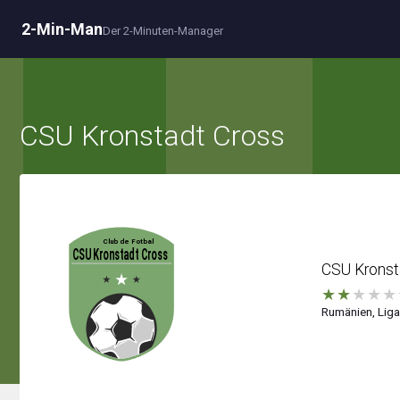
2-Min-Man
Der 2-Minuten-Manager
CSU Kronstadt Cross
CSU Kronst
★
★
★
★
★
Rumänien, Liga 