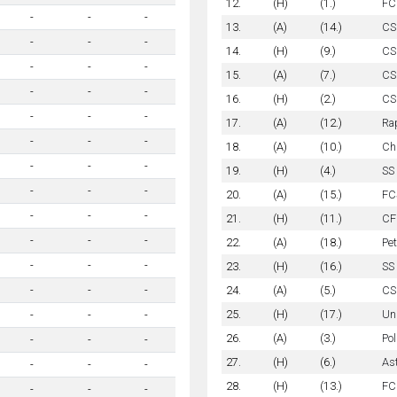
12.
(H)
(1.)
FC
-
-
-
13.
(A)
(14.)
CS
-
-
-
14.
(H)
(9.)
CS
-
-
-
15.
(A)
(7.)
CS
-
-
-
16.
(H)
(2.)
CS
-
-
-
17.
(A)
(12.)
Ra
-
-
-
18.
(A)
(10.)
Ch
-
-
-
19.
(H)
(4.)
SS
-
-
-
20.
(A)
(15.)
FC
-
-
-
21.
(H)
(11.)
CF
-
-
-
22.
(A)
(18.)
Pet
-
-
-
23.
(H)
(16.)
SS 
24.
(A)
(5.)
CS
-
-
-
25.
(H)
(17.)
Uni
-
-
-
26.
(A)
(3.)
Pol
-
-
-
27.
(H)
(6.)
As
-
-
-
28.
(H)
(13.)
FC 
-
-
-