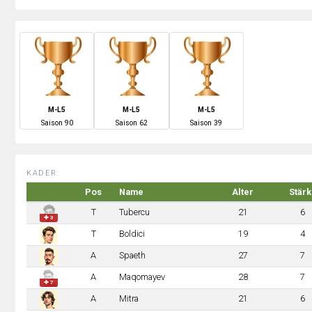
M-L5
M-L5
M-L5
S
aison
90
S
aison
62
S
aison
39
KADER:
Pos
Name
Alter
Stärk
T
Tubercu
21
6
✚ 3
T
Boldici
19
4
A
Spaeth
27
7
A
Maqomayev
28
7
✚ 7
A
Mitra
21
6