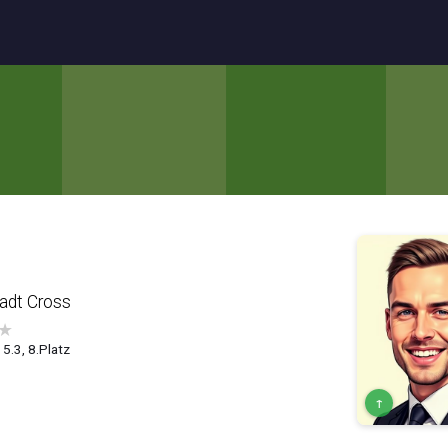
adt Cross
★
5.3, 8.Platz
↑