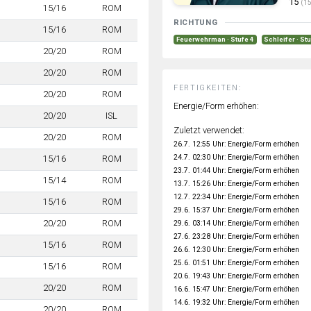
15
(15
15/16
ROM
RICHTUNG
15/16
ROM
Feuerwehrman · Stufe 4
Schleifer · St
20/20
ROM
20/20
ROM
FERTIGKEITEN:
20/20
ROM
Energie/Form erhöhen:
20/20
ISL
Zuletzt verwendet:
20/20
ROM
26.7. 12:55 Uhr: Energie/Form erhöhen
24.7. 02:30 Uhr: Energie/Form erhöhen
15/16
ROM
23.7. 01:44 Uhr: Energie/Form erhöhen
15/14
ROM
13.7. 15:26 Uhr: Energie/Form erhöhen
12.7. 22:34 Uhr: Energie/Form erhöhen
15/16
ROM
29.6. 15:37 Uhr: Energie/Form erhöhen
20/20
ROM
29.6. 03:14 Uhr: Energie/Form erhöhen
27.6. 23:28 Uhr: Energie/Form erhöhen
15/16
ROM
26.6. 12:30 Uhr: Energie/Form erhöhen
25.6. 01:51 Uhr: Energie/Form erhöhen
15/16
ROM
20.6. 19:43 Uhr: Energie/Form erhöhen
20/20
ROM
16.6. 15:47 Uhr: Energie/Form erhöhen
14.6. 19:32 Uhr: Energie/Form erhöhen
20/20
ROM