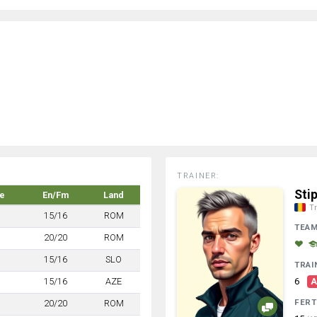
TRAINER:
Sti
e
En/Fm
Land
Tr
15/16
ROM
TEA
20/20
ROM
15/16
SLO
TRAI
15/16
AZE
6
A
FERT
20/20
ROM