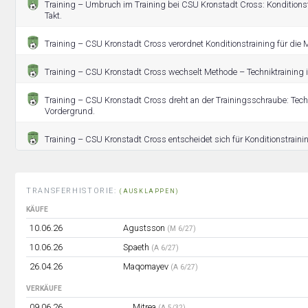
Training – Umbruch im Training bei CSU Kronstadt Cross: Kondition
Takt.
Training – CSU Kronstadt Cross verordnet Konditionstraining für die 
Training – CSU Kronstadt Cross wechselt Methode – Techniktraining 
Training – CSU Kronstadt Cross dreht an der Trainingsschraube: Tech
Vordergrund.
Training – CSU Kronstadt Cross entscheidet sich für Konditionstraini
TRANSFERHISTORIE:
(AUSKLAPPEN)
KÄUFE
10.06.26
Agustsson
(M 6/27)
10.06.26
Spaeth
(A 6/27)
26.04.26
Maqomayev
(A 6/27)
VERKÄUFE
09.06.26
Mitrea
(A 5/32)