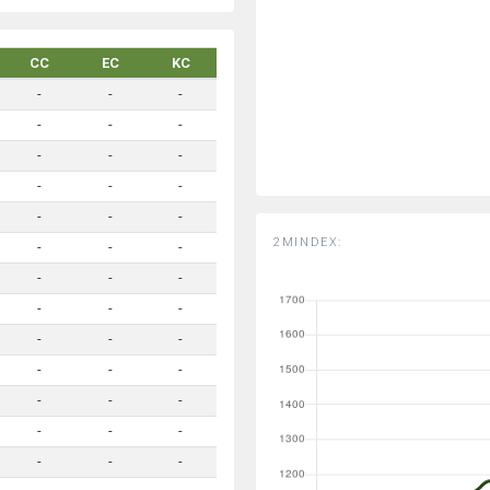
CC
EC
KC
-
-
-
-
-
-
-
-
-
-
-
-
-
-
-
2MINDEX:
-
-
-
-
-
-
-
-
-
-
-
-
-
-
-
-
-
-
-
-
-
-
-
-