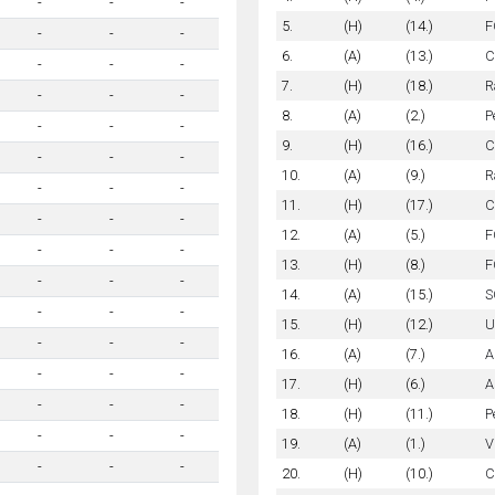
-
-
-
5.
(H)
(14.)
F
-
-
-
6.
(A)
(13.)
C
-
-
-
7.
(H)
(18.)
R
-
-
-
8.
(A)
(2.)
P
-
-
-
9.
(H)
(16.)
C
-
-
-
10.
(A)
(9.)
R
-
-
-
11.
(H)
(17.)
C
-
-
-
12.
(A)
(5.)
F
-
-
-
13.
(H)
(8.)
F
-
-
-
14.
(A)
(15.)
S
-
-
-
15.
(H)
(12.)
U
-
-
-
16.
(A)
(7.)
A
-
-
-
17.
(H)
(6.)
A
-
-
-
18.
(H)
(11.)
P
-
-
-
19.
(A)
(1.)
V
-
-
-
20.
(H)
(10.)
C