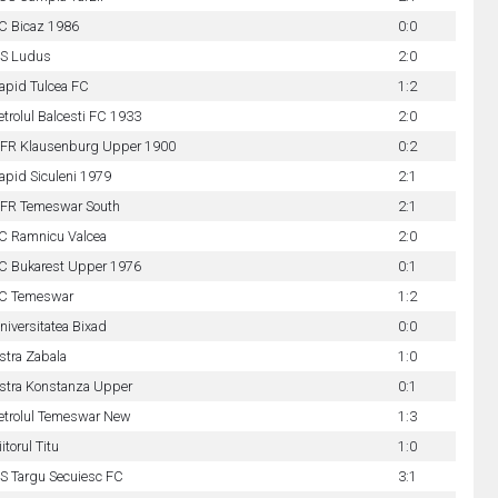
C Bicaz 1986
0:0
S Ludus
2:0
apid Tulcea FC
1:2
etrolul Balcesti FC 1933
2:0
FR Klausenburg Upper 1900
0:2
apid Siculeni 1979
2:1
FR Temeswar South
2:1
C Ramnicu Valcea
2:0
C Bukarest Upper 1976
0:1
C Temeswar
1:2
niversitatea Bixad
0:0
stra Zabala
1:0
stra Konstanza Upper
0:1
etrolul Temeswar New
1:3
iitorul Titu
1:0
S Targu Secuiesc FC
3:1