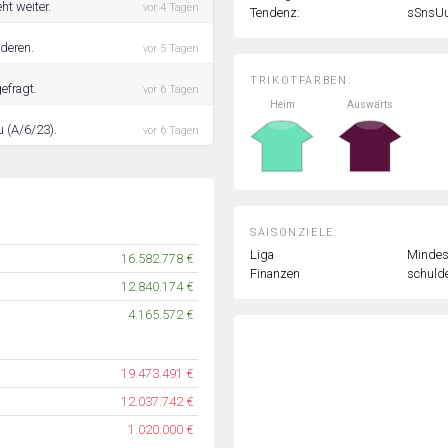
ht weiter.
vor 4 Tagen
Tendenz:
sSnsU
nderen.
vor 5 Tagen
TRIKOTFARBEN:
efragt.
vor 6 Tagen
Heim
Auswärts
u (A/6/23).
vor 6 Tagen
SAISONZIELE:
Liga
Mindest
16.582.778 €
Finanzen
schulde
12.840.174 €
4.165.572 €
19.473.491 €
12.037.742 €
1.020.000 €