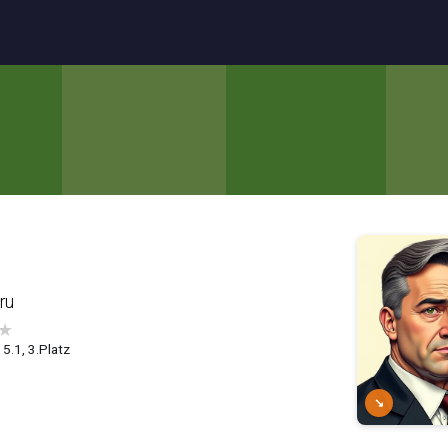
ru
★
5.1, 3.Platz
↘