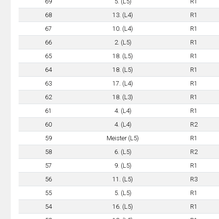
69
5. (L5)
R1
68
13. (L4)
R1
67
10. (L4)
R1
66
2. (L5)
R1
65
18. (L5)
R1
64
18. (L5)
R1
63
17. (L4)
R1
62
18. (L3)
R1
61
4. (L4)
R1
60
4. (L4)
R2
59
Meister (L5)
R1
58
6. (L5)
R2
57
9. (L5)
R1
56
11. (L5)
R3
55
5. (L5)
R1
54
16. (L5)
R1