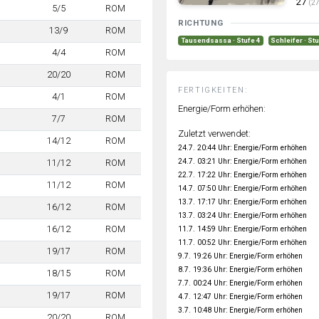
27
(27
5/5
ROM
RICHTUNG
13/9
ROM
Tausendsassa · Stufe 4
Schleifer · St
4/4
ROM
20/20
ROM
FERTIGKEITEN:
4/1
ROM
Energie/Form erhöhen:
7/7
ROM
Zuletzt verwendet:
14/12
ROM
24.7. 20:44 Uhr: Energie/Form erhöhen
24.7. 03:21 Uhr: Energie/Form erhöhen
11/12
ROM
22.7. 17:22 Uhr: Energie/Form erhöhen
11/12
ROM
14.7. 07:50 Uhr: Energie/Form erhöhen
13.7. 17:17 Uhr: Energie/Form erhöhen
16/12
ROM
13.7. 03:24 Uhr: Energie/Form erhöhen
16/12
ROM
11.7. 14:59 Uhr: Energie/Form erhöhen
11.7. 00:52 Uhr: Energie/Form erhöhen
19/17
ROM
9.7. 19:26 Uhr: Energie/Form erhöhen
8.7. 19:36 Uhr: Energie/Form erhöhen
18/15
ROM
7.7. 00:24 Uhr: Energie/Form erhöhen
19/17
ROM
4.7. 12:47 Uhr: Energie/Form erhöhen
3.7. 10:48 Uhr: Energie/Form erhöhen
20/20
ROM