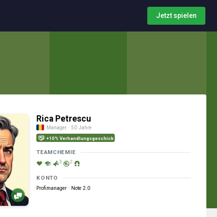
Jetzt spielen
Rica Petrescu
Manager · 50 Jahre
+10% Verhandlungsgeschick
TEAMCHEMIE
3
2
KONTO
Profimanager · Note 2.0