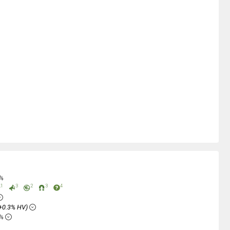
0%
1
3
2
3
4
+0.3% HV)
6%