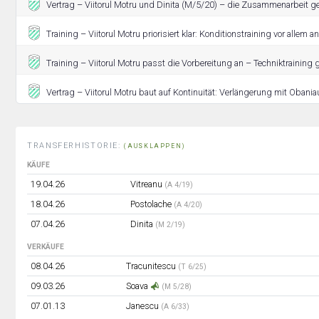
Vertrag – Viitorul Motru und Dinita (M/5/20) – die Zusammenarbeit ge
Training – Viitorul Motru priorisiert klar: Konditionstraining vor allem a
Training – Viitorul Motru passt die Vorbereitung an – Techniktraining g
Vertrag – Viitorul Motru baut auf Kontinuität: Verlängerung mit Obania
TRANSFERHISTORIE:
(AUSKLAPPEN)
KÄUFE
19.04.26
Vitreanu
(A 4/19)
18.04.26
Postolache
(A 4/20)
07.04.26
Dinita
(M 2/19)
VERKÄUFE
08.04.26
Tracunitescu
(T 6/25)
09.03.26
Soava
(M 5/28)
07.01.13
Janescu
(A 6/33)