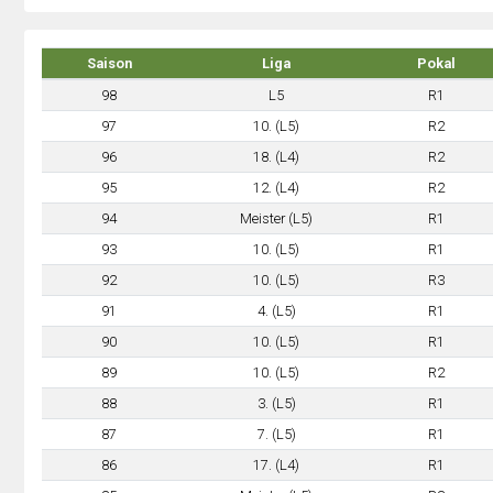
Saison
Liga
Pokal
98
L5
R1
97
10. (L5)
R2
96
18. (L4)
R2
95
12. (L4)
R2
94
Meister (L5)
R1
93
10. (L5)
R1
92
10. (L5)
R3
91
4. (L5)
R1
90
10. (L5)
R1
89
10. (L5)
R2
88
3. (L5)
R1
87
7. (L5)
R1
86
17. (L4)
R1