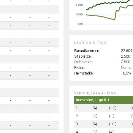
-
-
-
-
-
-
-
-
-
-
-
-
-
-
-
-
-
-
STADION & FANS:
Fanaufkommen:
22.604
-
-
-
Sitzplätze:
2.500
-
-
-
Stehplätze:
7.500
-
-
-
Preise:
Normal
Heimstärke:
+0.3%
-
-
-
-
-
-
-
-
-
SAISONVERLAUF LIGA:
Rumänien, Liga 5.1
-
-
-
1.
(A)
(11.)
P
-
-
-
2.
(H)
(1.)
V
-
-
-
3.
(A)
(10.)
C
-
-
-
4.
(H)
(4.)
F