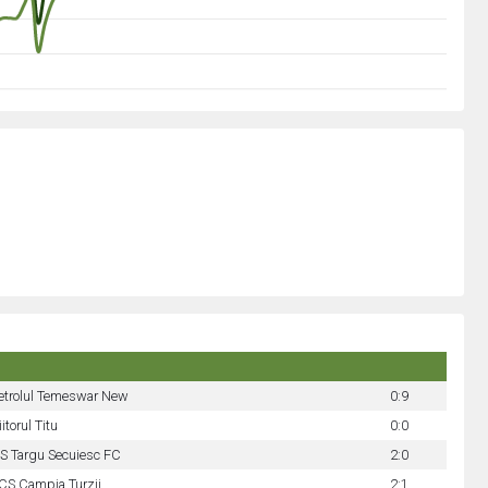
etrolul Temeswar New
0:9
iitorul Titu
0:0
S Targu Secuiesc FC
2:0
CS Campia Turzii
2:1