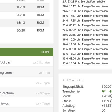
2.7. 23:23 Uhr: Energie/Form erhöhen
28.6. 10:17 Uhr: Energie/Form erhöhen
18/13
ROM
26.6. 10:33 Uhr: Energie/Form erhöhen
20/20
ROM
25.6. 17:57 Uhr: Energie/Form erhöhen
24.6. 17:55 Uhr: Energie/Form erhöhen
18/13
ROM
23.6. 00:22 Uhr: Energie/Form erhöhen
22.6. 02:22 Uhr: Energie/Form erhöhen
20/20
ROM
20.6. 22:15 Uhr: Energie/Form erhöhen
18.6. 10:09 Uhr: Energie/Form erhöhen
16.6. 19:50 Uhr: Energie/Form erhöhen
15.6. 03:08 Uhr: Energie/Form erhöhen
LIVE
13.6. 16:03 Uhr: Energie/Form erhöhen
13.6. 03:06 Uhr: Energie/Form erhöhen
 Vollgas.
vor 9 Stunden
11.6. 18:34 Uhr: Energie/Form erhöhen
 Programm.
vor 1 Tag
TEAMWERTE:
vor 2 Tagen
Eingespieltheit:
100.0
4
Teamchemie:
im Zentrum.
vor 3 Tagen
Moral:
+20.9
Stärke:
+12%
(
ie vor.
vor 4 Tagen
Aufstieg:
+64.5
Sonstige: