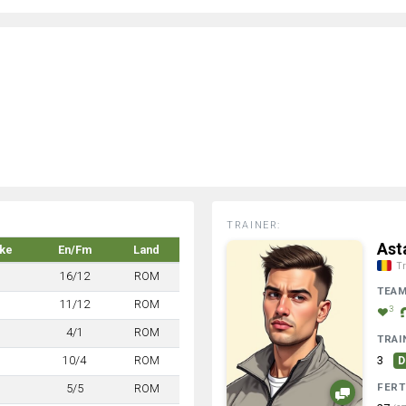
TRAINER:
Ast
rke
En/Fm
Land
Tr
16/12
ROM
TEA
11/12
ROM
3
4/1
ROM
TRAI
10/4
ROM
3
D
FERT
5/5
ROM