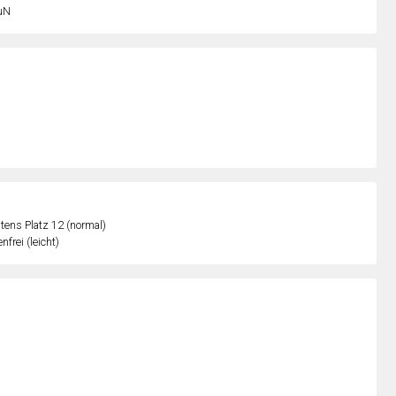
uN
ens Platz 12 (normal)
nfrei (leicht)