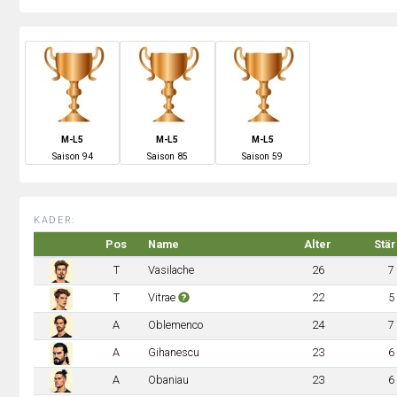
M-L5
M-L5
M-L5
S
aison
94
S
aison
85
S
aison
59
KADER:
Pos
Name
Alter
Stä
T
Vasilache
26
7
T
Vitrae
22
5
A
Oblemenco
24
7
A
Gihanescu
23
6
A
Obaniau
23
6