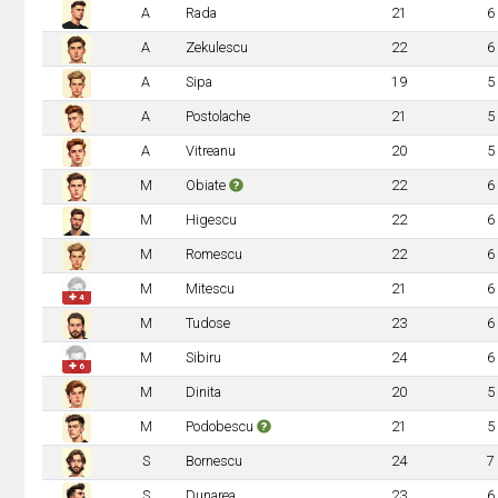
A
Rada
21
6
A
Zekulescu
22
6
A
Sipa
19
5
A
Postolache
21
5
A
Vitreanu
20
5
M
Obiate
22
6
M
Higescu
22
6
M
Romescu
22
6
M
Mitescu
21
6
✚ 4
M
Tudose
23
6
M
Sibiru
24
6
✚ 6
M
Dinita
20
5
M
Podobescu
21
5
S
Bornescu
24
7
S
Dunarea
23
6