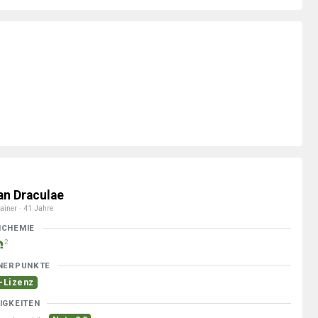
an Draculae
ainer · 41 Jahre
MCHEMIE
2
NERPUNKTE
-Lizenz
IGKEITEN