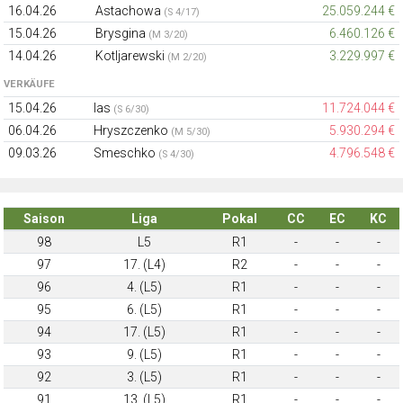
16.04.26
Astachowa
25.059.244 €
(S 4/17)
15.04.26
Brysgina
6.460.126 €
(M 3/20)
14.04.26
Kotljarewski
3.229.997 €
(M 2/20)
VERKÄUFE
15.04.26
Ias
11.724.044 €
(S 6/30)
06.04.26
Hryszczenko
5.930.294 €
(M 5/30)
09.03.26
Smeschko
4.796.548 €
(S 4/30)
Saison
Liga
Pokal
CC
EC
KC
98
L5
R1
-
-
-
97
17. (L4)
R2
-
-
-
96
4. (L5)
R1
-
-
-
95
6. (L5)
R1
-
-
-
94
17. (L5)
R1
-
-
-
93
9. (L5)
R1
-
-
-
92
3. (L5)
R1
-
-
-
91
13. (L5)
R1
-
-
-