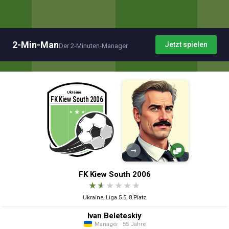
2-Min-Man
Jetzt spielen
Der 2-Minuten-Manager
→
FK Kiew South 2006
★
★
★
★
★
★
Ukraine, Liga 5.5, 8.Platz
Ivan Beleteskiy
Manager · 55 Jahre