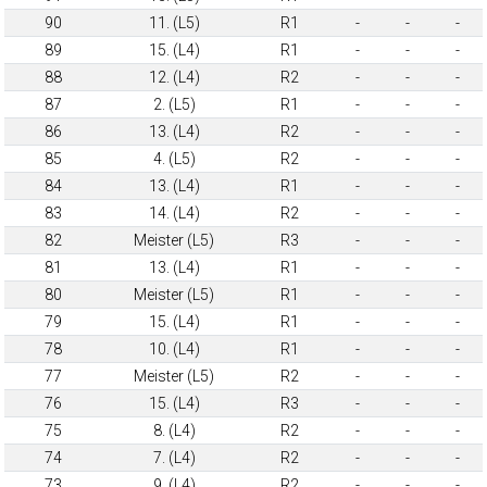
90
11. (L5)
R1
-
-
-
89
15. (L4)
R1
-
-
-
88
12. (L4)
R2
-
-
-
87
2. (L5)
R1
-
-
-
86
13. (L4)
R2
-
-
-
85
4. (L5)
R2
-
-
-
84
13. (L4)
R1
-
-
-
83
14. (L4)
R2
-
-
-
82
Meister (L5)
R3
-
-
-
81
13. (L4)
R1
-
-
-
80
Meister (L5)
R1
-
-
-
79
15. (L4)
R1
-
-
-
78
10. (L4)
R1
-
-
-
77
Meister (L5)
R2
-
-
-
76
15. (L4)
R3
-
-
-
75
8. (L4)
R2
-
-
-
74
7. (L4)
R2
-
-
-
73
9. (L4)
R2
-
-
-