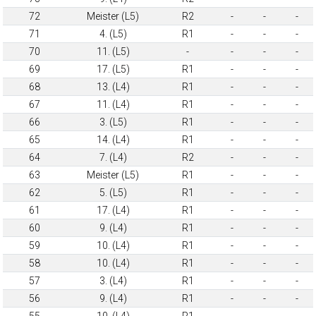
72
Meister (L5)
R2
-
-
-
71
4. (L5)
R1
-
-
-
70
11. (L5)
-
-
-
-
69
17. (L5)
R1
-
-
-
68
13. (L4)
R1
-
-
-
67
11. (L4)
R1
-
-
-
66
3. (L5)
R1
-
-
-
65
14. (L4)
R1
-
-
-
64
7. (L4)
R2
-
-
-
63
Meister (L5)
R1
-
-
-
62
5. (L5)
R1
-
-
-
61
17. (L4)
R1
-
-
-
60
9. (L4)
R1
-
-
-
59
10. (L4)
R1
-
-
-
58
10. (L4)
R1
-
-
-
57
3. (L4)
R1
-
-
-
56
9. (L4)
R1
-
-
-
55
10. (L4)
R1
-
-
-