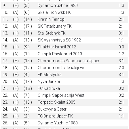
9.
(H)
(5.)
Dynamo Yuzhne 1980
1:3
10.
(A)
(6.)
Skala Illichiwsk FK
1:3
11.
(H)
(14.)
Kremin Ternopil
2:1
12.
(A)
(17.)
SK Tatarbunary FK
2:1
13.
(H)
(11.)
Stal Stebnyk FK
3:1
14.
(A)
(10.)
SK Vyzhnytsya SC 1902
1:1
15.
(H)
(9.)
Shakhtar Ismail 2012
0:0
16.
(A)
(1.)
Olimpik Pawlohrad 2019
1:2
17.
(H)
(15.)
Chornomorets Saporischja Upper
3:1
18.
(A)
(12.)
Chornomorets Jenakijewe
2:0
19.
(H)
(4.)
FK Mostyska
3:1
20.
(A)
(13.)
Nyva Jankoi
1:3
21.
(H)
(18.)
FC Kadiiwka
0:2
22.
(A)
(7.)
Olimpik Saporischja West
0:2
23.
(H)
(16.)
Torpedo Skalat 2005
2:1
24.
(A)
(3.)
Bukovyna Oster
2:1
25.
(H)
(2.)
FC Dnipro Upper FK
1:1
26.
(A)
(5.)
Dynamo Yuzhne 1980
-:-