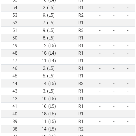
54
2. (L5)
R1
-
-
-
53
9. (L5)
R2
-
-
-
52
7. (L5)
R1
-
-
-
51
9. (L5)
R3
-
-
-
50
8. (L5)
R1
-
-
-
49
12. (L5)
R1
-
-
-
48
18. (L4)
R1
-
-
-
47
11. (L4)
R1
-
-
-
46
2. (L5)
R1
-
-
-
45
5. (L5)
R1
-
-
-
44
14. (L5)
R3
-
-
-
43
3. (L5)
R1
-
-
-
42
10. (L5)
R1
-
-
-
41
16. (L5)
R1
-
-
-
40
18. (L5)
R1
-
-
-
39
11. (L5)
R1
-
-
-
38
14. (L5)
R2
-
-
-