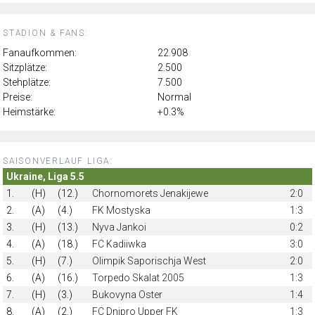
STADION & FANS:
Fanaufkommen:
22.908
Sitzplätze:
2.500
Stehplätze:
7.500
Preise:
Normal
Heimstärke:
+0.3%
SAISONVERLAUF LIGA:
Ukraine, Liga 5.5
1.
(H)
(12.)
Chornomorets Jenakijewe
2:0
2.
(A)
(4.)
FK Mostyska
1:3
3.
(H)
(13.)
Nyva Jankoi
0:2
4.
(A)
(18.)
FC Kadiiwka
3:0
5.
(H)
(7.)
Olimpik Saporischja West
2:0
6.
(A)
(16.)
Torpedo Skalat 2005
1:3
7.
(H)
(3.)
Bukovyna Oster
1:4
8.
(A)
(2.)
FC Dnipro Upper FK
1:3