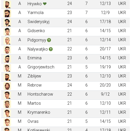
A
24
7
12/13
UKR
Hrywko
A
Yarmola
23
7
12/9
UKR
A
Swideryskyj
24
6
17/18
UKR
A
Gidsenko
21
6
14/15
UKR
A
21
6
12/14
UKR
Pidgornyy
A
22
6
20/17
UKR
Nalywatjko
A
Erimina
23
6
14/15
UKR
A
Grigorjewitsch
21
5
19/19
UKR
M
Ziblijew
23
6
12/10
UKR
M
Rebrow
24
6
20/20
UKR
M
Hontscharow
22
6
9/12
UKR
M
Martos
21
6
12/10
UKR
M
Krymarenko
21
6
12/11
UKR
M
Ovras
21
5
14/15
UKR
M
Kotljarewski
21
4
17/18
UKR