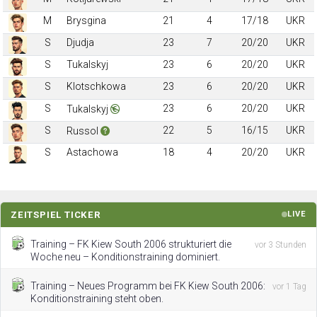
M
Brysgina
21
4
17/18
UKR
S
Djudja
23
7
20/20
UKR
S
Tukalskyj
23
6
20/20
UKR
S
Klotschkowa
23
6
20/20
UKR
S
23
6
20/20
UKR
Tukalskyj
S
22
5
16/15
UKR
Russol
S
Astachowa
18
4
20/20
UKR
ZEITSPIEL TICKER
LIVE
Training – FK Kiew South 2006 strukturiert die
vor 3 Stunden
Woche neu – Konditionstraining dominiert.
Training – Neues Programm bei FK Kiew South 2006:
vor 1 Tag
Konditionstraining steht oben.