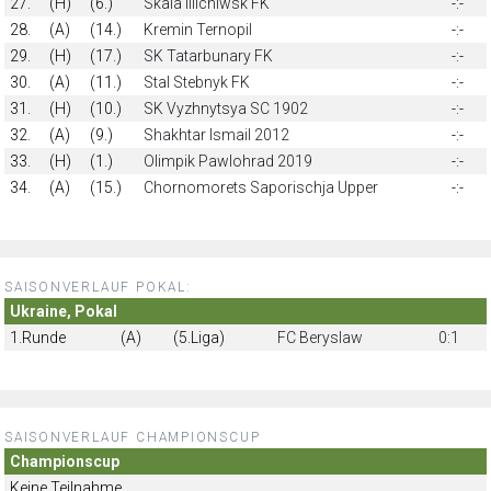
27.
(H)
(6.)
Skala Illichiwsk FK
-:-
28.
(A)
(14.)
Kremin Ternopil
-:-
29.
(H)
(17.)
SK Tatarbunary FK
-:-
30.
(A)
(11.)
Stal Stebnyk FK
-:-
31.
(H)
(10.)
SK Vyzhnytsya SC 1902
-:-
32.
(A)
(9.)
Shakhtar Ismail 2012
-:-
33.
(H)
(1.)
Olimpik Pawlohrad 2019
-:-
34.
(A)
(15.)
Chornomorets Saporischja Upper
-:-
SAISONVERLAUF POKAL:
Ukraine, Pokal
1.Runde
(A)
(5.Liga)
FC Beryslaw
0:1
SAISONVERLAUF CHAMPIONSCUP
Championscup
Keine Teilnahme