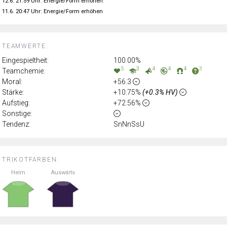
12.6. 21:59 Uhr: Energie/Form erhöhen
11.6. 20:47 Uhr: Energie/Form erhöhen
TEAMWERTE:
Eingespieltheit:
100.00%
5
3
4
4
4
3
Teamchemie:
Moral:
+56.3
Stärke:
+10.75%
(+0.3% HV)
Aufstieg:
+72.56%
Sonstige:
Tendenz:
SnNnSsU
TRIKOTFARBEN:
Heim
Auswärts