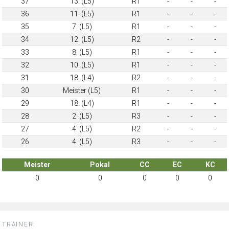
37
13. (L5)
R1
-
-
-
36
11. (L5)
R1
-
-
-
35
7. (L5)
R1
-
-
-
34
12. (L5)
R2
-
-
-
33
8. (L5)
R1
-
-
-
32
10. (L5)
R1
-
-
-
31
18. (L4)
R2
-
-
-
30
Meister (L5)
R1
-
-
-
29
18. (L4)
R1
-
-
-
28
2. (L5)
R3
-
-
-
27
4. (L5)
R2
-
-
-
26
4. (L5)
R3
-
-
-
Meister
Pokal
CC
EC
KC
0
0
0
0
0
TRAINER: