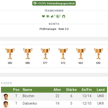
+13.5% Verhandlungsgeschick
TEAMCHEMIE
4
3
KONTO
Profimanager · Note 2.0
S
82
S
80
S
77
S
72
S
63
S
30
KADER:
Pos
Name
Alter
Stärke
En/Fm
Land
T
Blochin
22
6
12/14
UKR
T
Datsenko
19
5
12/10
UKR