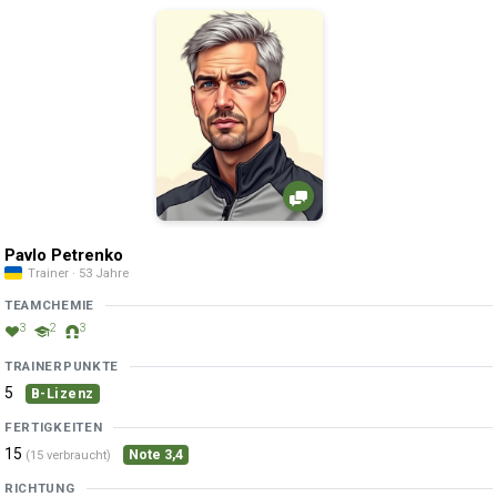
Pavlo Petrenko
Trainer · 53 Jahre
TEAMCHEMIE
3
2
3
TRAINERPUNKTE
5
B-Lizenz
FERTIGKEITEN
15
Note 3,4
(15 verbraucht)
RICHTUNG