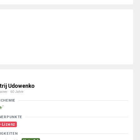
trij Udowenko
ainer · 60 Jahre
MCHEMIE
7
NERPUNKTE
-Lizenz
IGKEITEN