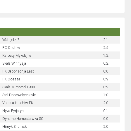
Watt jetzt?
2:1
FC Orichiw
2:5
Karpaty Mykolajiw
1:2
Skala Winnyzja
0:2
FK Saporischja East
0:0
FK Odessa
0:9
Skala Mirhorod 1988
0:9
Stal Dobrovelychkivka
1:0
Vorskla Hluchiw FK
2:0
Nyva Pyrjatyn
0:1
Dynamo Hornostaiwka SC
0:0
Hirnyk Shumsk
2:0