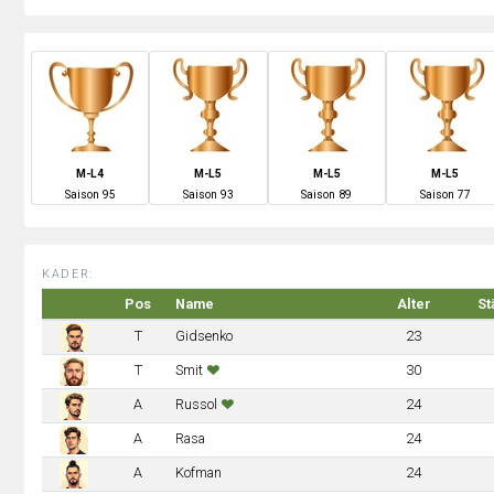
M-L4
M-L5
M-L5
M-L5
S
aison
95
S
aison
93
S
aison
89
S
aison
77
KADER:
Pos
Name
Alter
St
T
Gidsenko
23
T
Smit
30
A
Russol
24
A
Rasa
24
A
Kofman
24