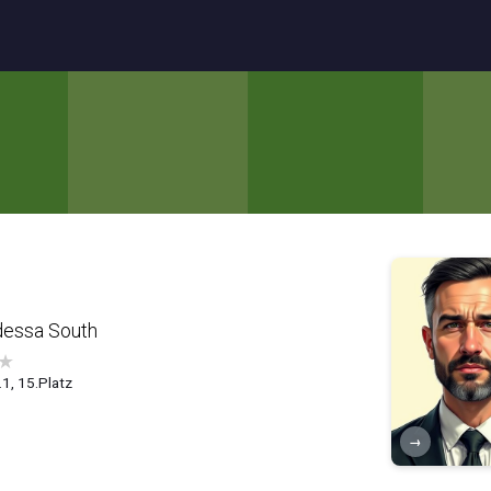
dessa South
★
.1, 15.Platz
→