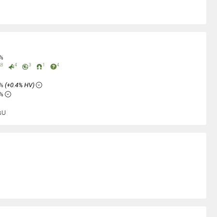
0%
8
4
3
1
4
5%
(+0.4% HV)
6%
sU