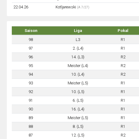
22.04.26
Kotljarewski
(A 7/27)
Saison
Liga
Pokal
98
L3
R1
97
2. (L4)
R1
96
14. (L3)
R2
95
Meister (L4)
R2
94
10. (L4)
R2
93
Meister (L5)
R1
92
10. (L5)
R1
91
6. (L5)
R1
90
16. (L4)
R1
89
Meister (L5)
R1
88
8. (L5)
R1
87
12. (L5)
R2