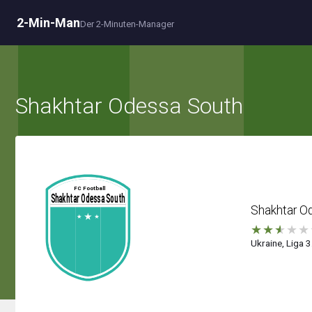
2-Min-Man
Der 2-Minuten-Manager
Shakhtar Odessa South
Shakhtar O
★
★
★
★
★
Ukraine, Liga 3