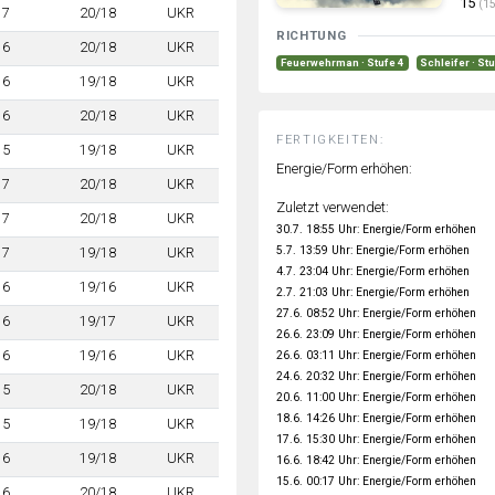
15
(15
7
20/18
UKR
RICHTUNG
6
20/18
UKR
Feuerwehrman · Stufe 4
Schleifer · St
6
19/18
UKR
6
20/18
UKR
FERTIGKEITEN:
5
19/18
UKR
Energie/Form erhöhen:
7
20/18
UKR
Zuletzt verwendet:
7
20/18
UKR
30.7. 18:55 Uhr: Energie/Form erhöhen
5.7. 13:59 Uhr: Energie/Form erhöhen
7
19/18
UKR
4.7. 23:04 Uhr: Energie/Form erhöhen
6
19/16
UKR
2.7. 21:03 Uhr: Energie/Form erhöhen
27.6. 08:52 Uhr: Energie/Form erhöhen
6
19/17
UKR
26.6. 23:09 Uhr: Energie/Form erhöhen
6
19/16
UKR
26.6. 03:11 Uhr: Energie/Form erhöhen
24.6. 20:32 Uhr: Energie/Form erhöhen
5
20/18
UKR
20.6. 11:00 Uhr: Energie/Form erhöhen
18.6. 14:26 Uhr: Energie/Form erhöhen
5
19/18
UKR
17.6. 15:30 Uhr: Energie/Form erhöhen
6
19/18
UKR
16.6. 18:42 Uhr: Energie/Form erhöhen
15.6. 00:17 Uhr: Energie/Form erhöhen
6
20/18
UKR