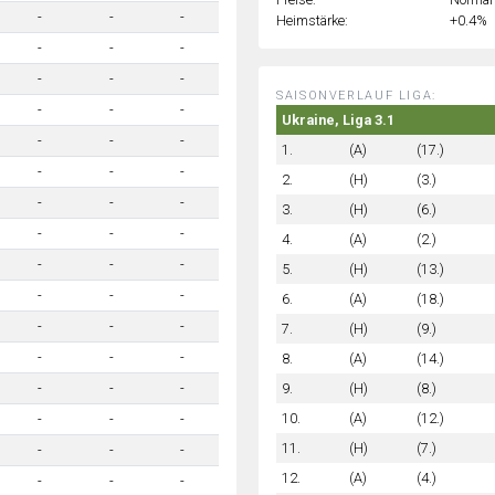
-
-
-
Heimstärke:
+0.4%
-
-
-
-
-
-
SAISONVERLAUF LIGA:
-
-
-
Ukraine, Liga 3.1
-
-
-
1.
(A)
(17.)
-
-
-
2.
(H)
(3.)
-
-
-
3.
(H)
(6.)
-
-
-
4.
(A)
(2.)
-
-
-
5.
(H)
(13.)
-
-
-
6.
(A)
(18.)
-
-
-
7.
(H)
(9.)
-
-
-
8.
(A)
(14.)
9.
(H)
(8.)
-
-
-
10.
(A)
(12.)
-
-
-
11.
(H)
(7.)
-
-
-
12.
(A)
(4.)
-
-
-