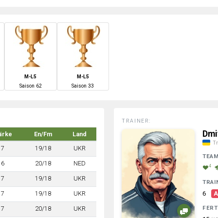
M-L5
M-L5
S
aison
62
S
aison
33
TRAINER:
Dmi
ärke
En/Fm
Land
Tr
7
19/18
UKR
TEA
6
20/18
NED
4
7
19/18
UKR
TRAI
7
19/18
UKR
6
A
FERT
7
20/18
UKR