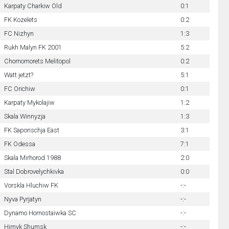
Karpaty Charkiw Old
0:1
FK Kozelets
0:2
FC Nizhyn
1:3
Rukh Malyn FK 2001
5:2
Chornomorets Melitopol
0:2
Watt jetzt?
5:1
FC Orichiw
0:1
Karpaty Mykolajiw
1:2
Skala Winnyzja
1:3
FK Saporischja East
3:1
FK Odessa
7:1
Skala Mirhorod 1988
2:0
Stal Dobrovelychkivka
0:0
Vorskla Hluchiw FK
-:-
Nyva Pyrjatyn
-:-
Dynamo Hornostaiwka SC
-:-
Hirnyk Shumsk
-:-