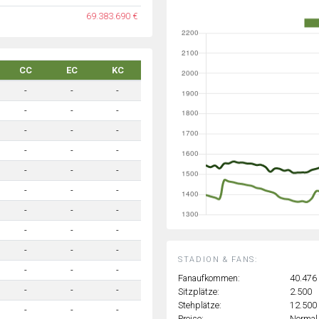
69.383.690 €
CC
EC
KC
-
-
-
-
-
-
-
-
-
-
-
-
-
-
-
-
-
-
-
-
-
-
-
-
-
-
-
STADION & FANS:
-
-
-
Fanaufkommen:
40.476
-
-
-
Sitzplätze:
2.500
Stehplätze:
12.500
-
-
-
Preise:
Normal