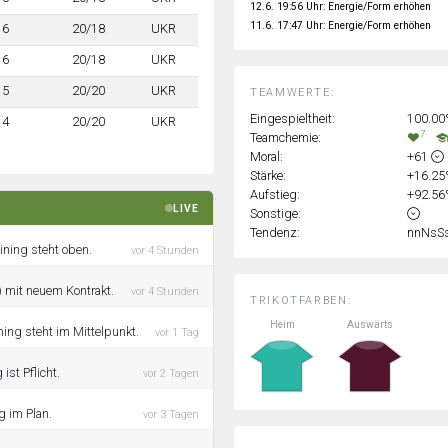
12.6. 19:56 Uhr: Energie/Form erhöhen
11.6. 17:47 Uhr: Energie/Form erhöhen
6
20/18
UKR
6
20/18
UKR
5
20/20
UKR
TEAMWERTE:
Eingespieltheit:
100.0
4
20/20
UKR
7
Teamchemie:
Moral:
+61
Stärke:
+16.2
Aufstieg:
+92.5
LIVE
Sonstige:
Tendenz:
nnNsS
ining steht oben.
vor 4 Stunden
 mit neuem Kontrakt.
vor 4 Stunden
TRIKOTFARBEN:
Heim
Auswärts
ing steht im Mittelpunkt.
vor 1 Tag
ist Pflicht.
vor 2 Tagen
g im Plan.
vor 3 Tagen