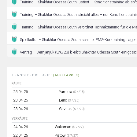
Training – Shakhtar Odessa South justiert – Konditionstraining ab sofor
Training – Shakhtar Odessa South streicht alles – nur Konditionstrainin
Training – Shakhtar Odessa South verordnet Techniktraining für die M
Spielkultur – Shakhtar Odessa South schaltet EMS-Kurztrainingslager f
Vertrag – Demjanjuk (S/6/23) bleibt! Shakhtar Odessa South einigt sic
TRANSFERHISTORIE:
(AUSKLAPPEN)
KÄUFE
25.04.26
Yarmola
(S 4/18)
23.04.26
Leno
(S 4/20)
23.04.26
Gavriuk
(A 3/20)
VERKÄUFE
24.04.26
Waksman
(S 7/27)
22.04.26
Pjatow
(S 7/27)