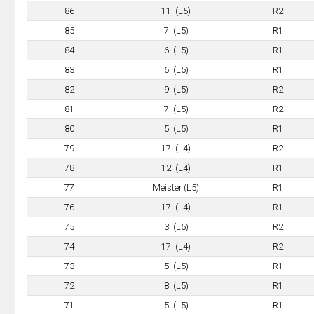
86
11. (L5)
R2
85
7. (L5)
R1
84
6. (L5)
R1
83
6. (L5)
R1
82
9. (L5)
R2
81
7. (L5)
R2
80
5. (L5)
R1
79
17. (L4)
R2
78
12. (L4)
R1
77
Meister (L5)
R1
76
17. (L4)
R1
75
3. (L5)
R2
74
17. (L4)
R2
73
5. (L5)
R1
72
8. (L5)
R1
71
5. (L5)
R1