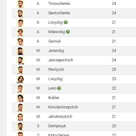
A
Timoschenko
24
A
Sawtschenko
24
A
Liwyzkyj
21
A
Milewskyj
21
A
Gavriuk
21
M
Jeserskyj
24
M
Jewsejewitsch
24
M
Pawlysch
23
M
Liwyzkyj
23
M
Leno
22
M
Bubka
21
M
Konstantinopolski
21
M
Janukowytsch
21
S
Demjanjuk
23
S
Klotschkowa
22