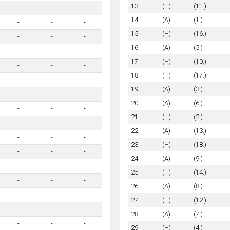
13.
(H)
(11.)
-
-
-
14.
(A)
(1.)
-
-
-
15.
(H)
(16.)
-
-
-
16.
(A)
(5.)
-
-
-
17.
(H)
(10.)
-
-
-
18.
(H)
(17.)
-
-
-
19.
(A)
(3.)
-
-
-
20.
(A)
(6.)
-
-
-
21.
(H)
(2.)
-
-
-
22.
(A)
(13.)
-
-
-
23.
(H)
(18.)
-
-
-
24.
(A)
(9.)
-
-
-
25.
(H)
(14.)
-
-
-
26.
(A)
(8.)
-
-
-
27.
(H)
(12.)
-
-
-
28.
(A)
(7.)
-
-
-
29.
(H)
(4.)