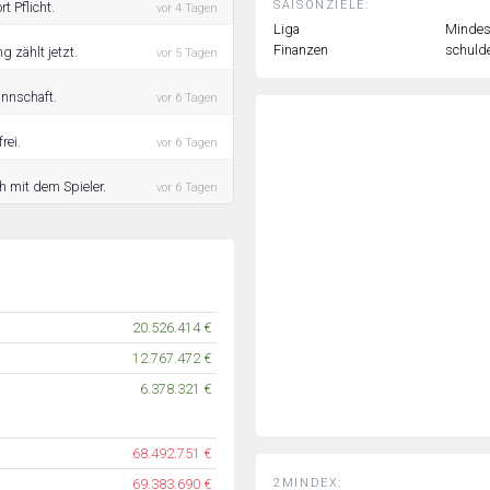
SAISONZIELE:
t Pflicht.
vor 4 Tagen
Liga
Mindest
Finanzen
schulde
g zählt jetzt.
vor 5 Tagen
annschaft.
vor 6 Tagen
rei.
vor 6 Tagen
h mit dem Spieler.
vor 6 Tagen
20.526.414 €
12.767.472 €
6.378.321 €
68.492.751 €
2MINDEX:
69.383.690 €