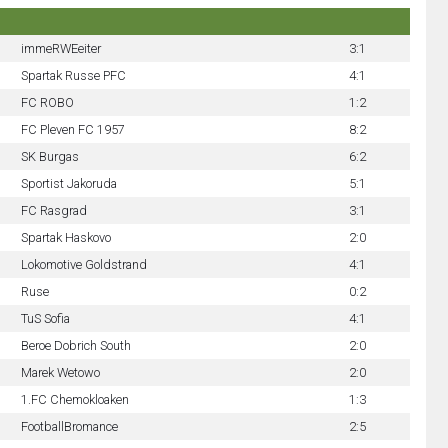
immeRWEeiter
3:1
Spartak Russe PFC
4:1
FC ROBO
1:2
FC Pleven FC 1957
8:2
SK Burgas
6:2
Sportist Jakoruda
5:1
FC Rasgrad
3:1
Spartak Haskovo
2:0
Lokomotive Goldstrand
4:1
Ruse
0:2
TuS Sofia
4:1
Beroe Dobrich South
2:0
Marek Wetowo
2:0
1.FC Chemokloaken
1:3
FootballBromance
2:5