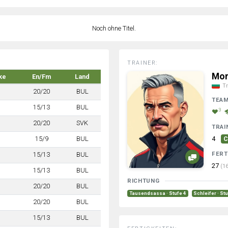
Noch ohne Titel.
TRAINER:
Mor
ke
En/Fm
Land
Tr
20/20
BUL
TEA
15/13
BUL
3
20/20
SVK
TRAI
15/9
BUL
4
C
FERT
15/13
BUL
27
(16
15/13
BUL
RICHTUNG
20/20
BUL
Tausendsassa · Stufe 4
Schleifer · St
20/20
BUL
15/13
BUL