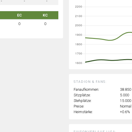
-
-
-
EC
KC
0
0
STADION & FANS:
Fanaufkommen:
38.850
Sitzplätze:
5.000
Stehplätze:
15.000
Preise:
Normal
Heimstärke:
+0.6%
SAISONVERLAUF LIGA: