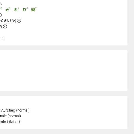
0%
7
1
2
4
2
+0.6% HV)
8%
Un
r Aufstieg (normal)
inale (normal)
nfrei (leicht)