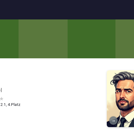
l
★
 2.1, 4.Platz
→