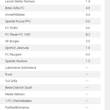
Levski Weliko Tarnowo
1:4
Botev Sofia FC
4:0
immeRWEeiter
0:4
Spartak Russe PFC
0:0
FC ROBO
0:0
FC Pleven FC 1957
8:2
SK Burgas
2:0
Sportist Jakoruda
1:0
FC Rasgrad
0:0
Spartak Haskovo
1:2
Lokomotive Goldstrand
-:-
Ruse
-:-
TuS Sofia
-:-
Beroe Dobrich South
-:-
Marek Wetowo
-:-
1.FC Chemokloaken
-:-
FootballBromance
-:-