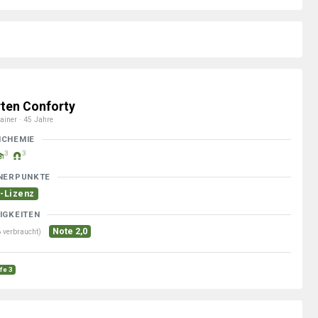
ten Conforty
ainer · 45 Jahre
MCHEMIE
3
3
NERPUNKTE
-Lizenz
IGKEITEN
Note 2,0
 verbraucht)
ufe 3