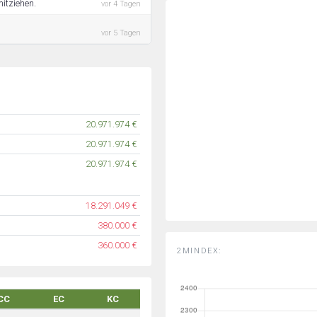
mitziehen.
vor 4 Tagen
vor 5 Tagen
20.971.974 €
20.971.974 €
20.971.974 €
18.291.049 €
380.000 €
360.000 €
2MINDEX:
CC
EC
KC