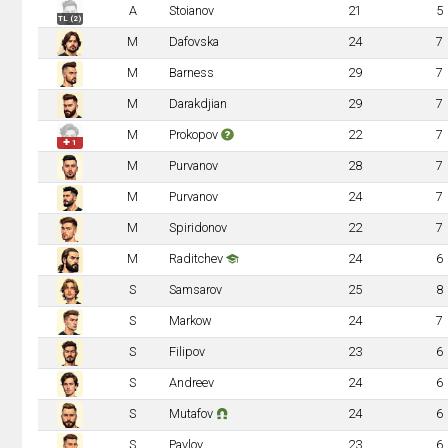
A
Stoianov
21
5
TL (2)
M
Dafovska
24
7
M
Barness
29
7
M
Darakdjian
29
7
M
Prokopov
22
7
✚ 1
M
Purvanov
28
7
M
Purvanov
24
7
M
Spiridonov
22
7
M
Raditchev
24
6
S
Samsarov
25
8
S
Markow
24
7
S
Filipov
23
6
S
Andreev
24
6
S
Mutafov
24
6
S
Pavlov
23
6