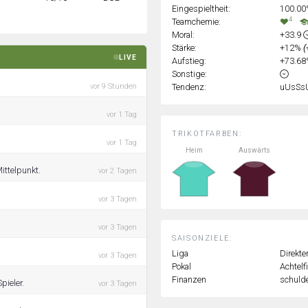
Eingespieltheit:
100.0
4
Teamchemie:
Moral:
+33.9
Stärke:
+12%
(
LIVE
Aufstieg:
+73.6
Sonstige:
Tendenz:
uUsSs
vor 9 Stunden
vor 1 Tag
TRIKOTFARBEN:
vor 1 Tag
Heim
Auswärts
ittelpunkt.
vor 2 Tagen
vor 3 Tagen
vor 3 Tagen
SAISONZIELE:
Liga
Direkte
vor 3 Tagen
Pokal
Achtelf
Finanzen
schulde
pieler.
vor 3 Tagen