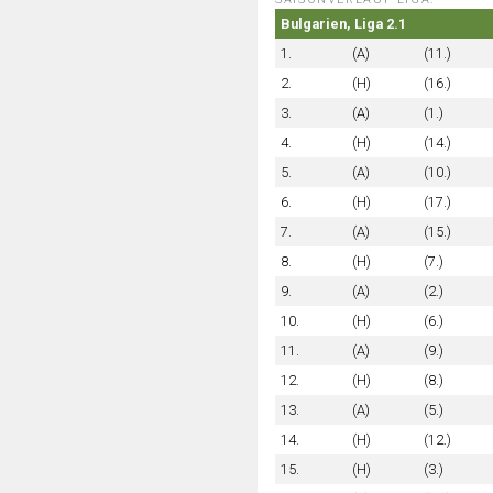
Bulgarien, Liga 2.1
1.
(A)
(11.)
2.
(H)
(16.)
3.
(A)
(1.)
4.
(H)
(14.)
5.
(A)
(10.)
6.
(H)
(17.)
7.
(A)
(15.)
8.
(H)
(7.)
9.
(A)
(2.)
10.
(H)
(6.)
11.
(A)
(9.)
12.
(H)
(8.)
13.
(A)
(5.)
14.
(H)
(12.)
15.
(H)
(3.)