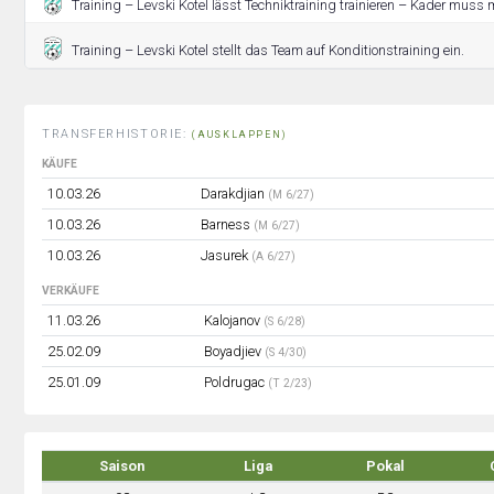
Training – Levski Kotel lässt Techniktraining trainieren – Kader muss 
Training – Levski Kotel stellt das Team auf Konditionstraining ein.
TRANSFERHISTORIE:
(AUSKLAPPEN)
KÄUFE
10.03.26
Darakdjian
(M 6/27)
10.03.26
Barness
(M 6/27)
10.03.26
Jasurek
(A 6/27)
VERKÄUFE
11.03.26
Kalojanov
(S 6/28)
25.02.09
Boyadjiev
(S 4/30)
25.01.09
Poldrugac
(T 2/23)
Saison
Liga
Pokal