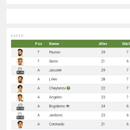
KADER:
Pos
Name
Alter
Stär
T
Paunov
29
7
T
Savov
21
6
A
Jasurek
29
7
TL (2)
A
Liliev
28
7
A
Cheytanov
22
7
A
Angelov
23
7
A
Bogdanov
24
6
TL (2)
A
Jankovic
23
6
TL (2)
A
Coronado
21
6