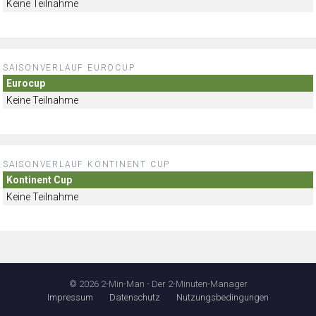
Keine Teilnahme
SAISONVERLAUF EUROCUP
Eurocup
Keine Teilnahme
SAISONVERLAUF KONTINENT CUP
Kontinent Cup
Keine Teilnahme
© 2026 2-Min-Man - Der 2-Minuten-Manager
Impressum
Datenschutz
Nutzungsbedingungen