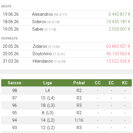
KÄUFE
19.06.26
Alexandrov
6.442.817 €
(M 2/17)
18.06.26
Siderov
10.435.187 €
(A 3/18)
19.05.26
Sabev
2.550.001 €
(S 1/18)
VERKÄUFE
20.05.26
Zidarov
63.843.921 €
(S 7/26)
20.05.26
Doytchino
40.133.063 €
(T 5/21)
31.03.26
Hilendarov
13.522.555 €
(T 6/29)
Saison
Liga
Pokal
CC
EC
KC
98
L4
R2
-
-
-
97
10. (L4)
R2
-
-
-
96
18. (L3)
R3
-
-
-
95
8. (L3)
R2
-
-
-
94
14. (L2)
1/16
-
-
-
93
12. (L2)
R3
-
-
-