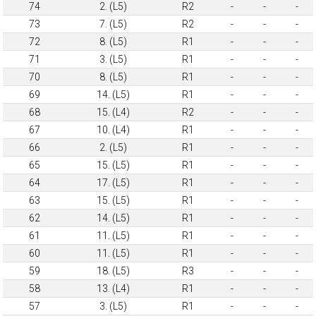
74
2. (L5)
R2
-
-
-
73
7. (L5)
R2
-
-
-
72
8. (L5)
R1
-
-
-
71
3. (L5)
R1
-
-
-
70
8. (L5)
R1
-
-
-
69
14. (L5)
R1
-
-
-
68
15. (L4)
R2
-
-
-
67
10. (L4)
R1
-
-
-
66
2. (L5)
R1
-
-
-
65
15. (L5)
R1
-
-
-
64
17. (L5)
R1
-
-
-
63
15. (L5)
R1
-
-
-
62
14. (L5)
R1
-
-
-
61
11. (L5)
R1
-
-
-
60
11. (L5)
R1
-
-
-
59
18. (L5)
R3
-
-
-
58
13. (L4)
R1
-
-
-
57
3. (L5)
R1
-
-
-