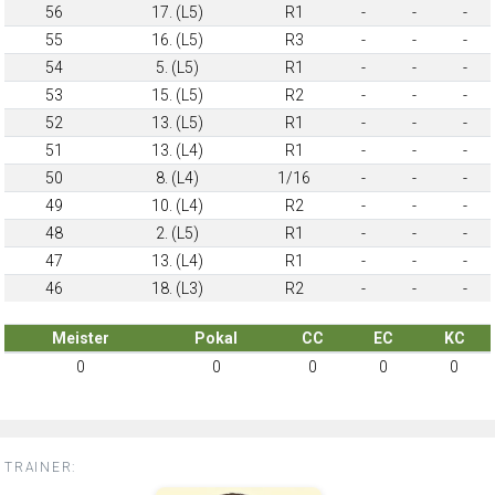
56
17. (L5)
R1
-
-
-
55
16. (L5)
R3
-
-
-
54
5. (L5)
R1
-
-
-
53
15. (L5)
R2
-
-
-
52
13. (L5)
R1
-
-
-
51
13. (L4)
R1
-
-
-
50
8. (L4)
1/16
-
-
-
49
10. (L4)
R2
-
-
-
48
2. (L5)
R1
-
-
-
47
13. (L4)
R1
-
-
-
46
18. (L3)
R2
-
-
-
Meister
Pokal
CC
EC
KC
0
0
0
0
0
TRAINER: