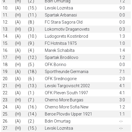
9.
(H)
(2.)
Bdin Omurtag
1:2
10.
(A)
(15.)
Levski Loznitsa
9:0
11.
(H)
(11.)
Spartak Arbanasi
0:0
12.
(A)
(8.)
FC Stara Sagora Old
0:0
13.
(H)
(3.)
Lokomotiv Draganovets
0:3
14.
(A)
(10.)
Ludogorets Kostinbrod
1:3
15.
(H)
(9.)
FC Hotnitsa 1975
1:0
16.
(A)
(4.)
Marek Schabilta
1:4
17.
(H)
(12.)
Spartak Brodilovo
1:2
18.
(H)
(5.)
OFK Borino
0:0
19.
(A)
(18.)
Sportfreunde Germania
7:1
20.
(A)
(6.)
OFK Srednogorie
2:0
21.
(H)
(13.)
Levski Targovischt 2002
4:1
22.
(A)
(1.)
OFK Pleven South 1997
4:1
23.
(H)
(7.)
Cherno More Burgas
3:0
24.
(A)
(16.)
Cherno More Sofia New
1:2
25.
(H)
(14.)
Beroe Plovdiv Upper 1921
1:1
26.
(A)
(2.)
Bdin Omurtag
-:-
27.
(H)
(15.)
Levski Loznitsa
-:-