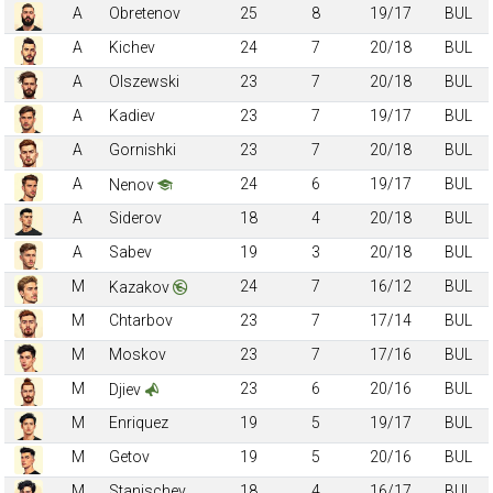
A
Obretenov
25
8
19/17
BUL
A
Kichev
24
7
20/18
BUL
A
Olszewski
23
7
20/18
BUL
A
Kadiev
23
7
19/17
BUL
A
Gornishki
23
7
20/18
BUL
A
24
6
19/17
BUL
Nenov
A
Siderov
18
4
20/18
BUL
A
Sabev
19
3
20/18
BUL
M
24
7
16/12
BUL
Kazakov
M
Chtarbov
23
7
17/14
BUL
M
Moskov
23
7
17/16
BUL
M
23
6
20/16
BUL
Djiev
M
Enriquez
19
5
19/17
BUL
M
Getov
19
5
20/16
BUL
M
Stanischev
18
4
16/17
BUL