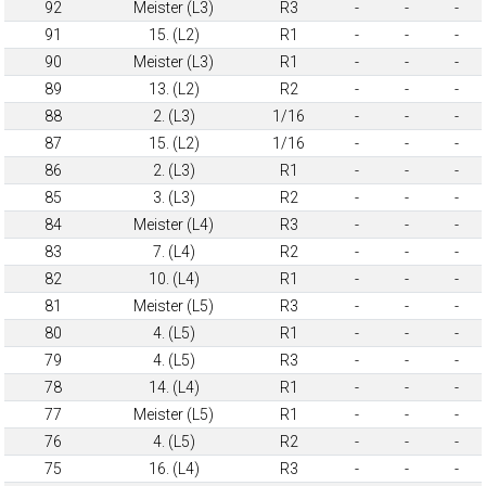
92
Meister (L3)
R3
-
-
-
91
15. (L2)
R1
-
-
-
90
Meister (L3)
R1
-
-
-
89
13. (L2)
R2
-
-
-
88
2. (L3)
1/16
-
-
-
87
15. (L2)
1/16
-
-
-
86
2. (L3)
R1
-
-
-
85
3. (L3)
R2
-
-
-
84
Meister (L4)
R3
-
-
-
83
7. (L4)
R2
-
-
-
82
10. (L4)
R1
-
-
-
81
Meister (L5)
R3
-
-
-
80
4. (L5)
R1
-
-
-
79
4. (L5)
R3
-
-
-
78
14. (L4)
R1
-
-
-
77
Meister (L5)
R1
-
-
-
76
4. (L5)
R2
-
-
-
75
16. (L4)
R3
-
-
-