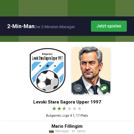
2-Min-Man
Jetzt spielen
Der 2-Minuten-Manager
→
Levski Stara Sagora Upper 1997
★
★
★
★
★
★
Bulgarien, Liga 4.1, 17.Platz
Mario Fillingim
Manager · 61 Jahre