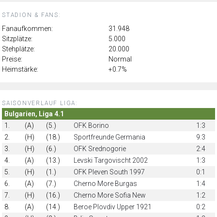
STADION & FANS:
Fanaufkommen:
31.948
Sitzplätze:
5.000
Stehplätze:
20.000
Preise:
Normal
Heimstärke:
+0.7%
SAISONVERLAUF LIGA:
Bulgarien, Liga 4.1
1.
(A)
(5.)
OFK Borino
1:3
2.
(H)
(18.)
Sportfreunde Germania
9:3
3.
(H)
(6.)
OFK Srednogorie
2:4
4.
(A)
(13.)
Levski Targovischt 2002
1:3
5.
(H)
(1.)
OFK Pleven South 1997
0:1
6.
(A)
(7.)
Cherno More Burgas
1:4
7.
(H)
(16.)
Cherno More Sofia New
1:2
8.
(A)
(14.)
Beroe Plovdiv Upper 1921
0:2