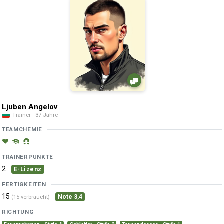
Ljuben Angelov
Trainer · 37 Jahre
TEAMCHEMIE
TRAINERPUNKTE
2
E-Lizenz
FERTIGKEITEN
15
Note 3,4
(15 verbraucht)
RICHTUNG