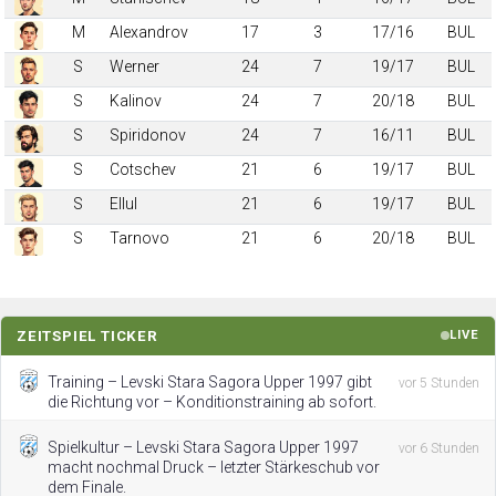
M
Alexandrov
17
3
17/16
BUL
S
Werner
24
7
19/17
BUL
S
Kalinov
24
7
20/18
BUL
S
Spiridonov
24
7
16/11
BUL
S
Cotschev
21
6
19/17
BUL
S
Ellul
21
6
19/17
BUL
S
Tarnovo
21
6
20/18
BUL
ZEITSPIEL TICKER
LIVE
Training – Levski Stara Sagora Upper 1997 gibt
vor 5 Stunden
die Richtung vor – Konditionstraining ab sofort.
Spielkultur – Levski Stara Sagora Upper 1997
vor 6 Stunden
macht nochmal Druck – letzter Stärkeschub vor
dem Finale.