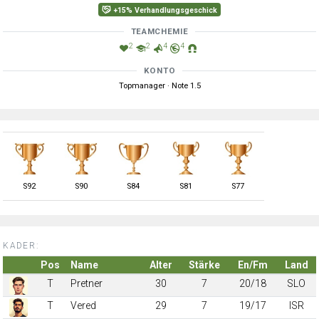
+15% Verhandlungsgeschick
TEAMCHEMIE
2
2
4
4
KONTO
Topmanager · Note 1.5
S
92
S
90
S
84
S
81
S
77
KADER:
Pos
Name
Alter
Stärke
En/Fm
Land
T
Pretner
30
7
20/18
SLO
T
Vered
29
7
19/17
ISR