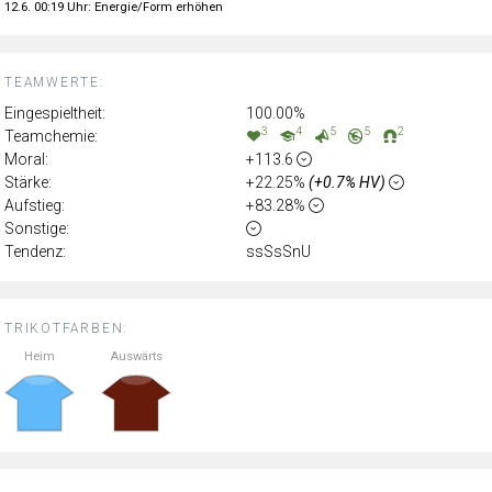
12.6. 00:19 Uhr: Energie/Form erhöhen
TEAMWERTE:
Eingespieltheit:
100.00%
3
4
5
5
2
Teamchemie:
Moral:
+113.6
Stärke:
+22.25%
(+0.7% HV)
Aufstieg:
+83.28%
Sonstige:
Tendenz:
ssSsSnU
TRIKOTFARBEN:
Heim
Auswärts