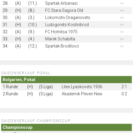
28.
(A)
(11.)
Spartak Arbanasi
-:-
29.
(H)
(8.)
FC Stara Sagora Old
-:-
30.
(A)
(3.)
Lokomotiv Draganovets
-:-
31.
(H)
(10.)
Ludogorets Kostinbrod
-:-
32.
(A)
(9.)
FC Hotnitsa 1975
-:-
33.
(H)
(4.)
Marek Schabilta
-:-
34.
(A)
(12.)
Spartak Brodilovo
-:-
SAISONVERLAUF POKAL:
Bulgarien, Pokal
1.Runde
(H)
(5.Liga)
Litex Lyaskovets 1936
2:1
2.Runde
(H)
(3.Liga)
Akademik Pleven New
0:2
SAISONVERLAUF CHAMPIONSCUP
Championscup