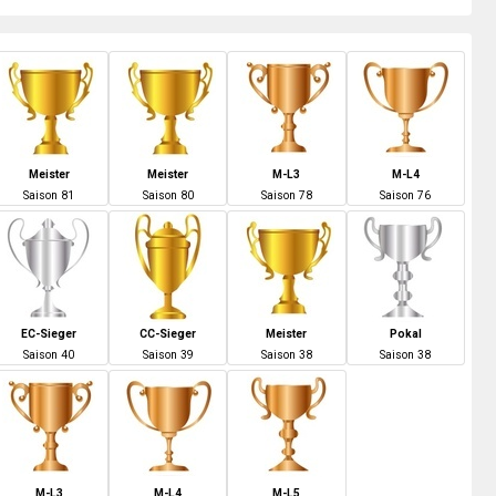
Meister
Meister
M-L3
M-L4
S
aison
81
S
aison
80
S
aison
78
S
aison
76
EC-Sieger
CC-Sieger
Meister
Pokal
S
aison
40
S
aison
39
S
aison
38
S
aison
38
M-L3
M-L4
M-L5