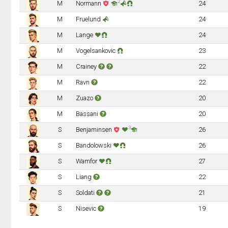
2
M
Normann
24
M
Fruelund
24
M
Lange
24
M
Vogelsankovic
23
M
Crainey
22
M
Ravn
22
M
Zuazo
20
M
Bassani
20
3
S
Benjaminsen
26
S
Bandolowski
26
S
Wamfor
27
S
Liang
22
S
Soldati
21
S
Nisevic
19