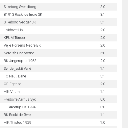
Silkeborg Svendborg
3:0
B1913 Roskilde Indre SK
3:1
Silkeborg Vegger BK
3:1
Hvidovre Hou
2:0
KFUM Tønder
2:0
Vejle Horsens Nedre BK
2:0
Nordish Connection
5:0
BK Jægerspris 1963
2:0
SønderjyskE Vallø
1:1
FC Neu . Däne
3:1
OB Egense
2:0
HIK Virum
1:1
Hvidovre Aarhus Syd
0:0
IF Guderup FK 1994
0:0
BK Roskilde Øvre
1:1
HIK Thisted 1929
1:0