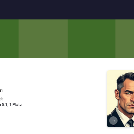
om
★
 5.1, 1.Platz
→