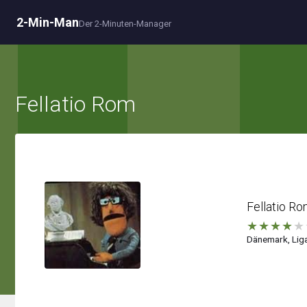
2-Min-Man
Der 2-Minuten-Manager
Fellatio Rom
Fellatio R
★
★
★
★
★
Dänemark, Liga