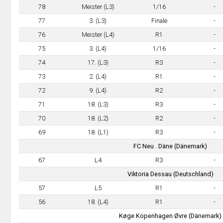
78
Meister (L3)
1/16
-
77
3. (L3)
Finale
-
76
Meister (L4)
R1
-
75
3. (L4)
1/16
-
74
17. (L3)
R3
-
73
2. (L4)
R1
-
72
9. (L4)
R2
-
71
18. (L3)
R3
-
70
18. (L2)
R2
-
69
18. (L1)
R3
-
FC Neu . Däne (Dänemark)
67
L4
R3
-
Viktoria Dessau (Deutschland)
57
L5
R1
-
56
18. (L4)
R1
-
Køge Kopenhagen Øvre (Dänemark)