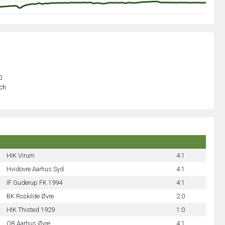
0
och
HIK Virum
4:1
Hvidovre Aarhus Syd
4:1
IF Guderup FK 1994
4:1
BK Roskilde Øvre
2:0
HIK Thisted 1929
1:0
OB Aarhus Øvre
4:1