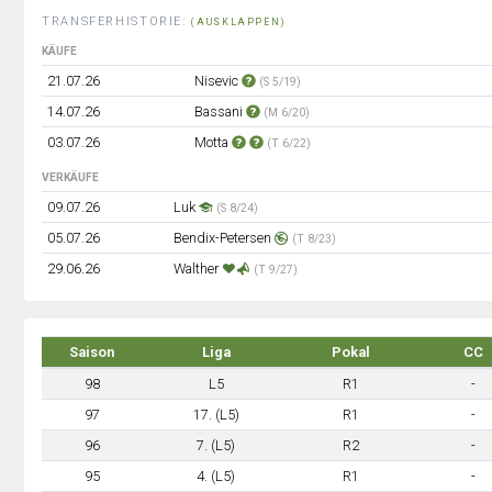
TRANSFERHISTORIE:
(AUSKLAPPEN)
KÄUFE
21.07.26
Nisevic
(S 5/19)
14.07.26
Bassani
(M 6/20)
03.07.26
Motta
(T 6/22)
VERKÄUFE
09.07.26
Luk
(S 8/24)
05.07.26
Bendix-Petersen
(T 8/23)
29.06.26
Walther
(T 9/27)
Saison
Liga
Pokal
CC
98
L5
R1
-
97
17. (L5)
R1
-
96
7. (L5)
R2
-
95
4. (L5)
R1
-