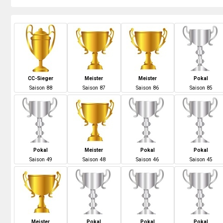
CC-Sieger
Meister
Meister
Pokal
S
aison
88
S
aison
87
S
aison
86
S
aison
85
Pokal
Meister
Pokal
Pokal
S
aison
49
S
aison
48
S
aison
46
S
aison
45
Meister
Pokal
Pokal
Pokal