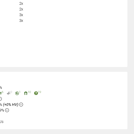
2x
2x
3x
3x
0%
6
0
1
10
19
6%
(+0% HV)
49%
Us