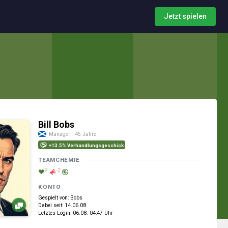
Jetzt spielen
Bill Bobs
Manager · 45 Jahre
+13.5% Verhandlungsgeschick
TEAMCHEMIE
9
-2
KONTO
Gespielt von: Bobs
Dabei seit: 14.06.08
Letztes Login: 06.08. 04:47 Uhr