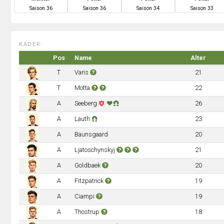
S
aison
36
S
aison
36
S
aison
34
S
aison
33
KADER:
Pos
Name
Alter
T
Varis
21
T
Motta
22
A
Seeberg
26
A
Lauth
23
A
Baunsgaard
20
A
Ljatoschynskyj
21
A
Goldbaek
20
A
Fitzpatrick
19
A
Ciampi
19
A
Thostrup
18