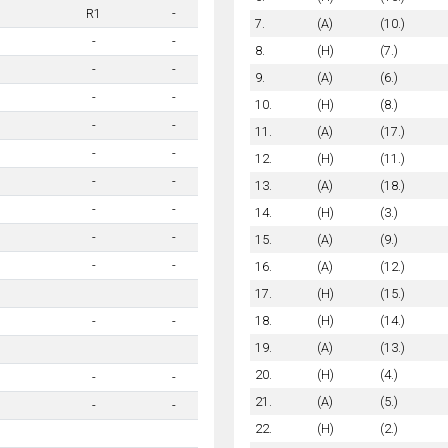
R1
-
7.
(A)
(10.)
-
-
8.
(H)
(7.)
-
-
9.
(A)
(6.)
-
-
10.
(H)
(8.)
-
-
11.
(A)
(17.)
-
-
12.
(H)
(11.)
-
-
13.
(A)
(18.)
-
-
14.
(H)
(3.)
-
-
15.
(A)
(9.)
-
-
16.
(A)
(12.)
17.
(H)
(15.)
18.
(H)
(14.)
-
-
19.
(A)
(13.)
20.
(H)
(4.)
-
-
21.
(A)
(5.)
-
-
22.
(H)
(2.)