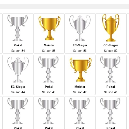
Pokal
Meister
EC-Sieger
CC-Sieger
S
aison
84
S
aison
83
S
aison
83
S
aison
82
EC-Sieger
Pokal
Meister
Pokal
S
aison
44
S
aison
43
S
aison
42
S
aison
41
Pokal
Pokal
Pokal
Pokal