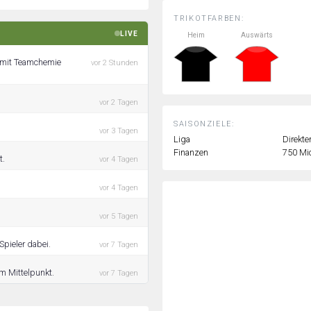
TRIKOTFARBEN:
LIVE
Heim
Auswärts
n mit Teamchemie
vor 2 Stunden
vor 2 Tagen
SAISONZIELE:
vor 3 Tagen
Liga
Direkte
Finanzen
750 Mi
t.
vor 4 Tagen
vor 4 Tagen
vor 5 Tagen
Spieler dabei.
vor 7 Tagen
im Mittelpunkt.
vor 7 Tagen