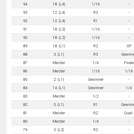
94
18. (L4)
1/16
-
93
12. (L4)
R3
-
92
12. (L4)
R1
-
91
18. (L3)
1/16
-
90
18. (L2)
1/16
-
89
18. (L1)
R2
GP
88
3. (L1)
R3
Gewinn
87
Meister
1/4
Finale
86
Meister
1/16
1/16
85
2. (L1)
Gewinner
-
84
14. (L1)
Gewinner
1/4
83
Meister
1/2
-
82
5. (L1)
R1
Gewinn
81
Meister
R2
Quali.
80
Meister
1/4
-
79
3. (L2)
R2
-