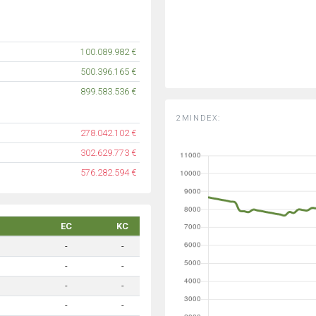
100.089.982 €
500.396.165 €
899.583.536 €
2MINDEX:
278.042.102 €
302.629.773 €
576.282.594 €
EC
KC
-
-
-
-
-
-
-
-