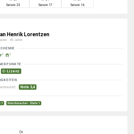
S
aison
23
S
aison
17
S
aison
16
an Henrik Lorentzen
ainer · 45 Jahre
MCHEMIE
3
3
NERPUNKTE
C-Lizenz
IGKEITEN
Note 3,4
verbraucht)
e 1
Gleichmacher · Stufe 1
0x