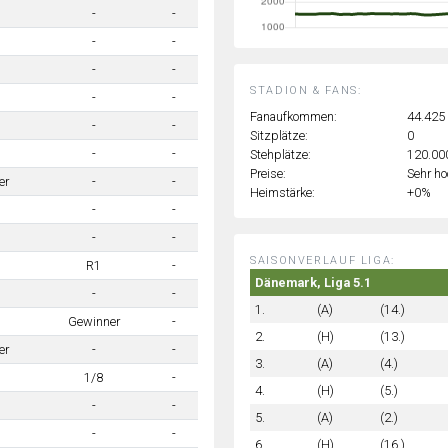
-
-
-
-
-
-
STADION & FANS:
-
-
Fanaufkommen:
44.425
-
-
Sitzplätze:
0
-
-
Stehplätze:
120.00
Preise:
Sehr h
er
-
-
Heimstärke:
+0%
-
-
-
-
SAISONVERLAUF LIGA:
R1
-
Dänemark, Liga 5.1
-
-
1.
(A)
(14.)
Gewinner
-
2.
(H)
(13.)
er
-
-
3.
(A)
(4.)
1/8
-
4.
(H)
(5.)
-
-
5.
(A)
(2.)
-
-
6.
(H)
(16.)