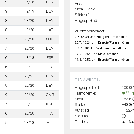
9
16/18
DEN
Arzt:
Moral +25%:
9
19/19
DEN
Stärke +1:
Eingesp. +5%:
8
18/20
DEN
8
19/20
LAT
Zuletzt verwendet:
2.8. 05:34 Uhr: Energie/Form erhöhen
7
20/20
SCO
20.7. 10:24 Uhr: Energie/Form erhöhen
7
20/20
DEN
5.7. 19:30 Uhr: Verletzungen entfernen
19.6. 19:54 Uhr: Moral erhöhen
6
18/18
ESP
19.6. 19:52 Uhr: Energie/Form erhöhen
6
18/17
ITA
9
20/21
DEN
TEAMWERTE:
9
20/20
DEN
Eingespieltheit:
100.0
19
Teamchemie:
9
20/20
CMR
Moral:
+63.6
7
18/17
KOR
Stärke:
+48.8
Aufstieg:
+122.
6
20/20
ITA
Sonstige:
Tendenz:
uUuSu
5
18/18
MLT