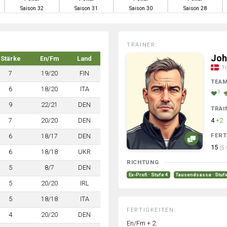
S
aison
32
S
aison
31
S
aison
30
S
aison
28
TRAINER:
Joh
Stärke
En/Fm
Land
Tr
7
19/20
FIN
TEA
6
18/20
ITA
3
9
22/21
DEN
TRAI
7
20/20
DEN
4
+2
FERT
6
18/17
DEN
15
(5 
6
18/18
UKR
RICHTUNG
5
8/7
DEN
Ex-Profi · Stufe 4
Tausendsassa · Stuf
5
20/20
IRL
5
18/18
ITA
FERTIGKEITEN:
4
20/20
DEN
En/Fm + 2: