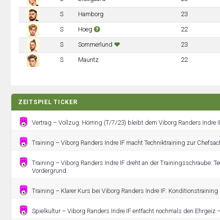
S
Hamborg
23
S
Hoeg
22
S
Sommerlund
23
S
Mauritz
22
ZEITSPIEL TICKER
Vertrag – Vollzug: Hörring (T/7/23) bleibt dem Viborg Randers Indre I
Training – Viborg Randers Indre IF macht Techniktraining zur Chefsac
Training – Viborg Randers Indre IF dreht an der Trainingsschraube: Te
Vordergrund.
Training – Klarer Kurs bei Viborg Randers Indre IF: Konditionstraining g
Spielkultur – Viborg Randers Indre IF entfacht nochmals den Ehrgeiz –