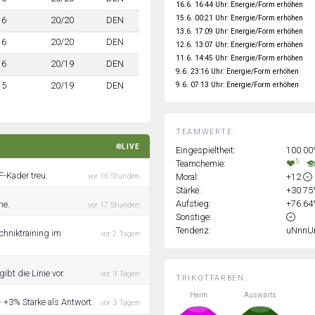
16.6. 16:44 Uhr: Energie/Form erhöhen
15.6. 00:21 Uhr: Energie/Form erhöhen
6
20/20
DEN
13.6. 17:09 Uhr: Energie/Form erhöhen
6
20/20
DEN
12.6. 13:07 Uhr: Energie/Form erhöhen
11.6. 14:45 Uhr: Energie/Form erhöhen
6
20/19
DEN
9.6. 23:16 Uhr: Energie/Form erhöhen
9.6. 07:13 Uhr: Energie/Form erhöhen
5
20/19
DEN
TEAMWERTE:
LIVE
Eingespieltheit:
100.0
5
Teamchemie:
F-Kader treu.
Moral:
+12
vor 16 Stunden
Stärke:
+30.7
Aufstieg:
+76.6
he.
vor 17 Stunden
Sonstige:
Tendenz:
uNnnU
chniktraining im
vor 2 Tagen
ibt die Linie vor.
vor 3 Tagen
TRIKOTFARBEN:
Heim
Auswärts
 +3% Stärke als Antwort.
vor 3 Tagen