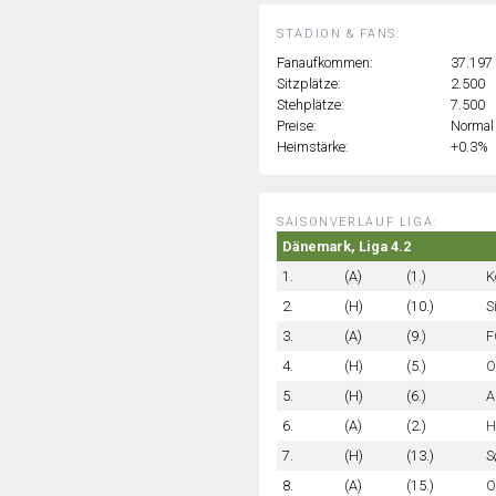
STADION & FANS:
Fanaufkommen:
37.197
Sitzplätze:
2.500
Stehplätze:
7.500
Preise:
Normal
Heimstärke:
+0.3%
SAISONVERLAUF LIGA:
Dänemark, Liga 4.2
1.
(A)
(1.)
K
2.
(H)
(10.)
S
3.
(A)
(9.)
F
4.
(H)
(5.)
O
5.
(H)
(6.)
A
6.
(A)
(2.)
H
7.
(H)
(13.)
S
8.
(A)
(15.)
O