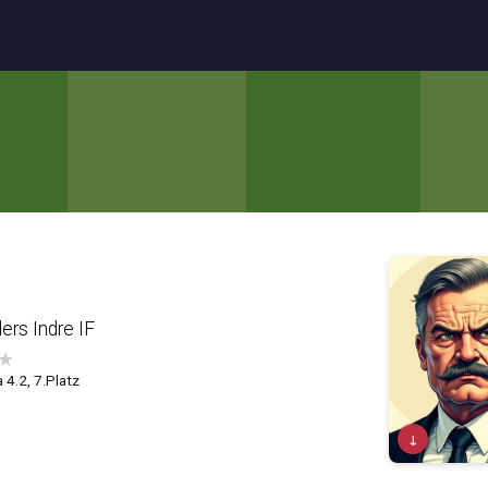
ers Indre IF
★
 4.2, 7.Platz
↓