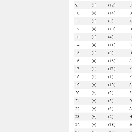
9.
(H)
(12.)
B
10.
(A)
(14.)
O
11.
(H)
(3.)
A
12.
(A)
(18.)
H
13.
(H)
(4.)
B
14.
(A)
(11.)
B
15.
(H)
(8.)
H
16.
(A)
(16.)
S
17.
(H)
(17.)
K
18.
(H)
(1.)
K
19.
(A)
(10.)
S
20.
(H)
(9.)
F
21.
(A)
(5.)
O
22.
(A)
(6.)
A
23.
(H)
(2.)
H
24.
(A)
(13.)
S