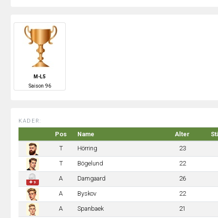
M-L5
S
aison
96
KADER:
Pos
Name
Alter
St
T
Hörring
23
T
Bögelund
22
A
Damgaard
26
✚ 9
A
Byskov
22
A
Spanbaek
21