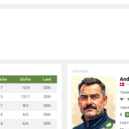
TRAINER:
And
ärke
En/Fm
Land
Tr
7
10/9
DEN
TEA
5
12/11
DEN
3
7
8/5
DEN
TRAI
6
6/5
DEN
5
B
FERT
6
6/6
DEN