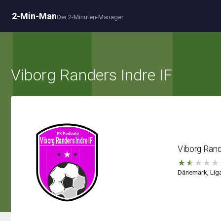
2-Min-Man
Der 2-Minuten-Manager
Viborg Randers Indre IF
Viborg Rand
★
★
★
★
★
Dänemark, Liga