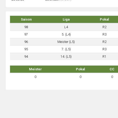
Saison
Liga
Pokal
98
L4
R2
97
5. (L4)
R3
96
Meister (L5)
R2
95
7. (L5)
R3
94
14. (L5)
R1
Meister
Pokal
CC
0
0
0