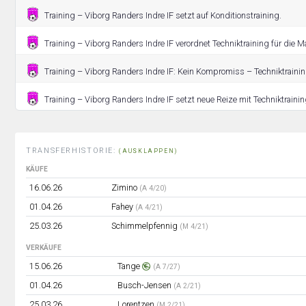
Training – Viborg Randers Indre IF setzt auf Konditionstraining.
Training – Viborg Randers Indre IF verordnet Techniktraining für die 
Training – Viborg Randers Indre IF: Kein Kompromiss – Techniktrainin
Training – Viborg Randers Indre IF setzt neue Reize mit Techniktrainin
TRANSFERHISTORIE:
(AUSKLAPPEN)
KÄUFE
16.06.26
Zimino
(A 4/20)
01.04.26
Fahey
(A 4/21)
25.03.26
Schimmelpfennig
(M 4/21)
VERKÄUFE
15.06.26
Tange
(A 7/27)
01.04.26
Busch-Jensen
(A 2/21)
25.03.26
Lorentzen
(M 2/21)