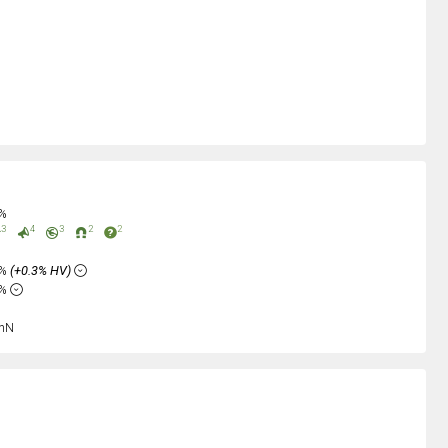
0%
3
4
3
2
2
5%
(+0.3% HV)
4%
nN