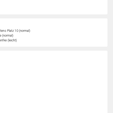
ens Platz 10 (normal)
e (normal)
nfrei (leicht)