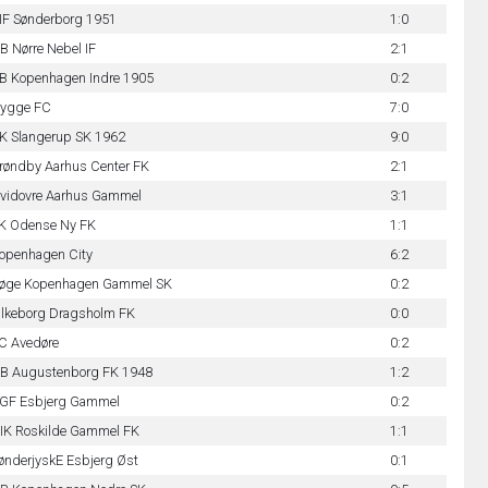
IF Sønderborg 1951
1:0
B Nørre Nebel IF
2:1
B Kopenhagen Indre 1905
0:2
ygge FC
7:0
K Slangerup SK 1962
9:0
røndby Aarhus Center FK
2:1
vidovre Aarhus Gammel
3:1
K Odense Ny FK
1:1
openhagen City
6:2
øge Kopenhagen Gammel SK
0:2
ilkeborg Dragsholm FK
0:0
C Avedøre
0:2
B Augustenborg FK 1948
1:2
GF Esbjerg Gammel
0:2
IK Roskilde Gammel FK
1:1
ønderjyskE Esbjerg Øst
0:1