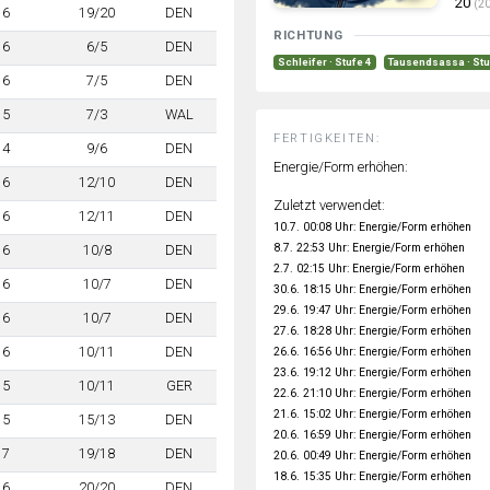
20
(20
6
19/20
DEN
RICHTUNG
6
6/5
DEN
Schleifer · Stufe 4
Tausendsassa · Stu
6
7/5
DEN
5
7/3
WAL
FERTIGKEITEN:
4
9/6
DEN
Energie/Form erhöhen:
6
12/10
DEN
Zuletzt verwendet:
6
12/11
DEN
10.7. 00:08 Uhr: Energie/Form erhöhen
8.7. 22:53 Uhr: Energie/Form erhöhen
6
10/8
DEN
2.7. 02:15 Uhr: Energie/Form erhöhen
6
10/7
DEN
30.6. 18:15 Uhr: Energie/Form erhöhen
29.6. 19:47 Uhr: Energie/Form erhöhen
6
10/7
DEN
27.6. 18:28 Uhr: Energie/Form erhöhen
6
10/11
DEN
26.6. 16:56 Uhr: Energie/Form erhöhen
23.6. 19:12 Uhr: Energie/Form erhöhen
5
10/11
GER
22.6. 21:10 Uhr: Energie/Form erhöhen
21.6. 15:02 Uhr: Energie/Form erhöhen
5
15/13
DEN
20.6. 16:59 Uhr: Energie/Form erhöhen
7
19/18
DEN
20.6. 00:49 Uhr: Energie/Form erhöhen
18.6. 15:35 Uhr: Energie/Form erhöhen
6
20/20
DEN