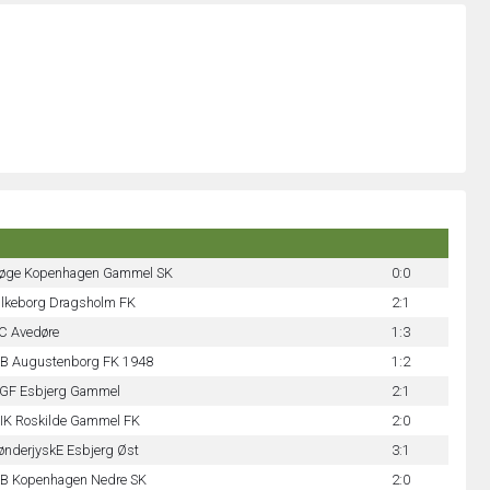
øge Kopenhagen Gammel SK
0:0
ilkeborg Dragsholm FK
2:1
C Avedøre
1:3
B Augustenborg FK 1948
1:2
GF Esbjerg Gammel
2:1
IK Roskilde Gammel FK
2:0
ønderjyskE Esbjerg Øst
3:1
B Kopenhagen Nedre SK
2:0