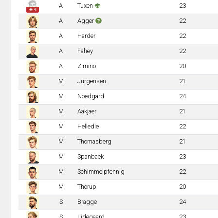
A
Tuxen
23
✚ 4
A
Agger
22
A
Harder
22
A
Fahey
22
A
Zimino
20
M
Jürgensen
21
M
Noedgard
24
M
Aakjaer
21
M
Helledie
22
M
Thomasberg
21
M
Spanbaek
23
M
Schimmelpfennig
22
M
Thorup
20
S
Bragge
24
S
Lidegaard
23