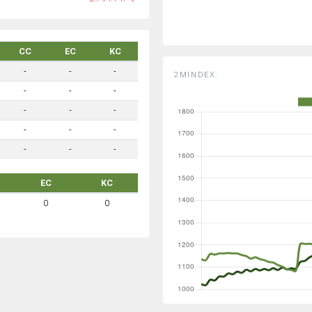
CC
EC
KC
-
-
-
2MINDEX:
-
-
-
-
-
-
-
-
-
-
-
-
EC
KC
0
0