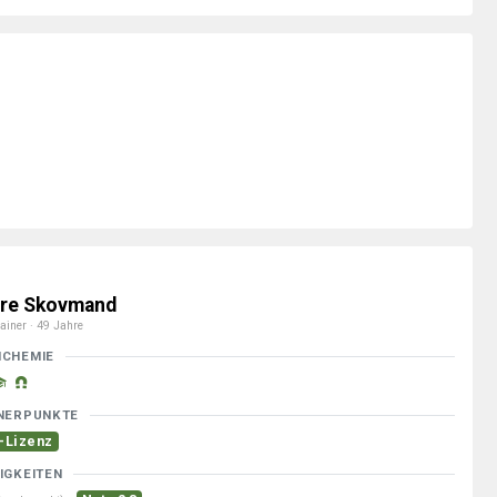
re Skovmand
ainer · 49 Jahre
MCHEMIE
NERPUNKTE
-Lizenz
IGKEITEN