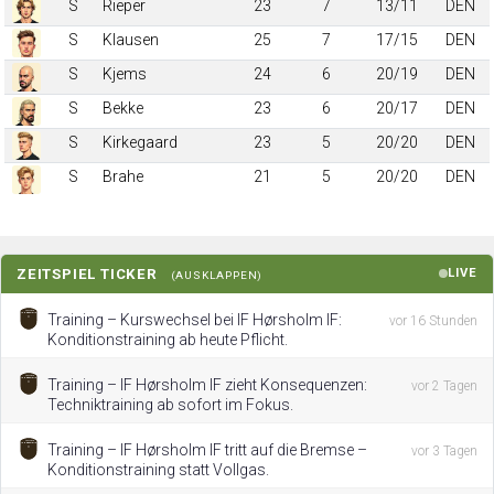
S
Rieper
23
7
13/11
DEN
S
Klausen
25
7
17/15
DEN
S
Kjems
24
6
20/19
DEN
S
Bekke
23
6
20/17
DEN
S
Kirkegaard
23
5
20/20
DEN
S
Brahe
21
5
20/20
DEN
ZEITSPIEL TICKER
LIVE
(AUSKLAPPEN)
Training – Kurswechsel bei IF Hørsholm IF:
vor 16 Stunden
Konditionstraining ab heute Pflicht.
Training – IF Hørsholm IF zieht Konsequenzen:
vor 2 Tagen
Techniktraining ab sofort im Fokus.
Training – IF Hørsholm IF tritt auf die Bremse –
vor 3 Tagen
Konditionstraining statt Vollgas.