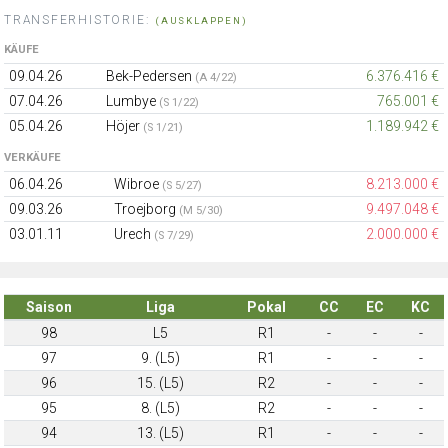
TRANSFERHISTORIE:
(AUSKLAPPEN)
KÄUFE
09.04.26
Bek-Pedersen
6.376.416 €
(A 4/22)
07.04.26
Lumbye
765.001 €
(S 1/22)
05.04.26
Höjer
1.189.942 €
(S 1/21)
VERKÄUFE
06.04.26
Wibroe
8.213.000 €
(S 5/27)
09.03.26
Troejborg
9.497.048 €
(M 5/30)
03.01.11
Urech
2.000.000 €
(S 7/29)
Saison
Liga
Pokal
CC
EC
KC
98
L5
R1
-
-
-
97
9. (L5)
R1
-
-
-
96
15. (L5)
R2
-
-
-
95
8. (L5)
R2
-
-
-
94
13. (L5)
R1
-
-
-