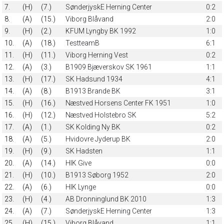
7.
(H)
(7.)
SønderjyskE Herning Center
0:2
8.
(A)
(15.)
Viborg Blåvand
2:0
9.
(H)
(2.)
KFUM Lyngby BK 1992
1:0
10.
(A)
(18.)
TestteamB
6:1
11.
(H)
(11.)
Viborg Herning Vest
0:2
12.
(A)
(3.)
B1909 Bjæverskov SK 1961
1:1
13.
(H)
(17.)
SK Hadsund 1934
4:1
14.
(A)
(8.)
B1913 Brande BK
3:1
15.
(H)
(16.)
Næstved Horsens Center FK 1951
1:0
16.
(H)
(12.)
Næstved Holstebro SK
5:2
17.
(A)
(1.)
SK Kolding Ny BK
0:2
18.
(A)
(5.)
Hvidovre Jyderup BK
2:0
19.
(H)
(9.)
SK Hadsten
1:1
20.
(A)
(14.)
HIK Give
0:0
21.
(H)
(10.)
B1913 Søborg 1952
2:0
22.
(A)
(6.)
HIK Lynge
0:0
23.
(H)
(4.)
AB Dronninglund BK 2010
1:3
24.
(A)
(7.)
SønderjyskE Herning Center
1:3
25.
(H)
(15.)
Viborg Blåvand
1:1