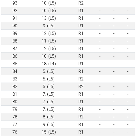
93
10. (L5)
R2
-
-
-
92
10. (L5)
R1
-
-
-
91
13. (L5)
R1
-
-
-
90
9. (L5)
R1
-
-
-
89
12. (L5)
R1
-
-
-
88
11. (L5)
R1
-
-
-
87
12. (L5)
R1
-
-
-
86
10. (L5)
R1
-
-
-
85
18. (L4)
R1
-
-
-
84
5. (L5)
R1
-
-
-
83
5. (L5)
R2
-
-
-
82
5. (L5)
R2
-
-
-
81
7. (L5)
R1
-
-
-
80
7. (L5)
R1
-
-
-
79
7. (L5)
R1
-
-
-
78
8. (L5)
R2
-
-
-
77
9. (L5)
R1
-
-
-
76
15. (L5)
R1
-
-
-