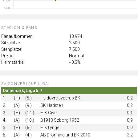
STADION & FANS:
Fanaufkommen:
18.974
Sitzplätze:
2.500
Stehplätze:
7.500
Preise:
Normal
Heimstärke:
+0.3%
SAISONVERLAUF LIGA:
Dänemark, Liga 5.7
1.
(H)
(5.)
Hvidovre Jyderup BK
0:2
2.
(A)
(9.)
SK Hadsten
0:2
3.
(H)
(14.)
HIK Give
0:1
4.
(A)
(10.)
B1913 Søborg 1952
0:9
5.
(H)
(6.)
HIK Lynge
0:9
6.
(A)
(4.)
AB Dronninglund BK 2010
3:2