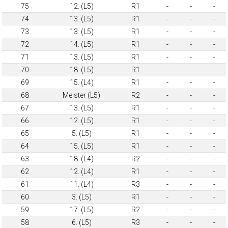
75
12. (L5)
R1
-
-
-
74
13. (L5)
R1
-
-
-
73
13. (L5)
R1
-
-
-
72
14. (L5)
R1
-
-
-
71
13. (L5)
R1
-
-
-
70
18. (L5)
R1
-
-
-
69
15. (L4)
R1
-
-
-
68
Meister (L5)
R2
-
-
-
67
13. (L5)
R1
-
-
-
66
12. (L5)
R1
-
-
-
65
5. (L5)
R1
-
-
-
64
15. (L5)
R1
-
-
-
63
18. (L4)
R2
-
-
-
62
12. (L4)
R1
-
-
-
61
11. (L4)
R3
-
-
-
60
3. (L5)
R1
-
-
-
59
17. (L5)
R2
-
-
-
58
6. (L5)
R3
-
-
-