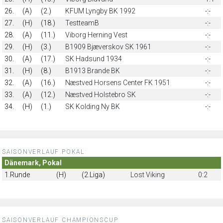
26.
(A)
(2.)
KFUM Lyngby BK 1992
-:-
27.
(H)
(18.)
TestteamB
-:-
28.
(A)
(11.)
Viborg Herning Vest
-:-
29.
(H)
(3.)
B1909 Bjæverskov SK 1961
-:-
30.
(A)
(17.)
SK Hadsund 1934
-:-
31.
(H)
(8.)
B1913 Brande BK
-:-
32.
(A)
(16.)
Næstved Horsens Center FK 1951
-:-
33.
(A)
(12.)
Næstved Holstebro SK
-:-
34.
(H)
(1.)
SK Kolding Ny BK
-:-
SAISONVERLAUF POKAL:
Dänemark, Pokal
1.Runde
(H)
(2.Liga)
Lost Viking
0:2
SAISONVERLAUF CHAMPIONSCUP