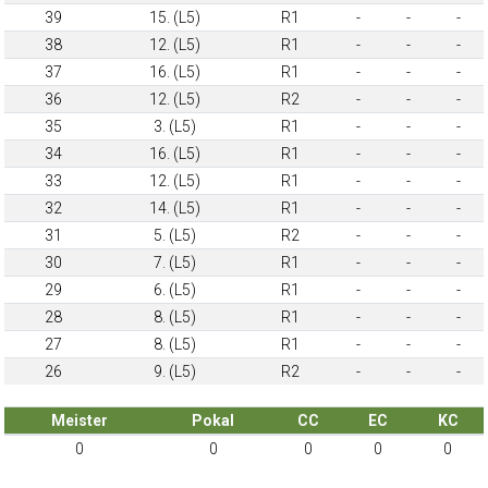
39
15. (L5)
R1
-
-
-
38
12. (L5)
R1
-
-
-
37
16. (L5)
R1
-
-
-
36
12. (L5)
R2
-
-
-
35
3. (L5)
R1
-
-
-
34
16. (L5)
R1
-
-
-
33
12. (L5)
R1
-
-
-
32
14. (L5)
R1
-
-
-
31
5. (L5)
R2
-
-
-
30
7. (L5)
R1
-
-
-
29
6. (L5)
R1
-
-
-
28
8. (L5)
R1
-
-
-
27
8. (L5)
R1
-
-
-
26
9. (L5)
R2
-
-
-
Meister
Pokal
CC
EC
KC
0
0
0
0
0