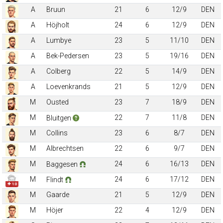
A
Bruun
21
6
12/9
DEN
A
Höjholt
24
6
12/9
DEN
A
Lumbye
23
5
11/10
DEN
A
Bek-Pedersen
23
5
19/16
DEN
A
Colberg
22
5
14/9
DEN
A
Loevenkrands
21
5
12/9
DEN
M
Ousted
23
7
18/9
DEN
M
22
7
11/8
DEN
Bluitgen
M
Collins
23
6
8/7
DEN
M
Albrechtsen
22
6
9/7
DEN
M
24
6
16/13
DEN
Baggesen
M
24
6
17/12
DEN
Flindt
✚ 10
M
Gaarde
21
5
12/9
DEN
M
Höjer
22
4
12/9
DEN