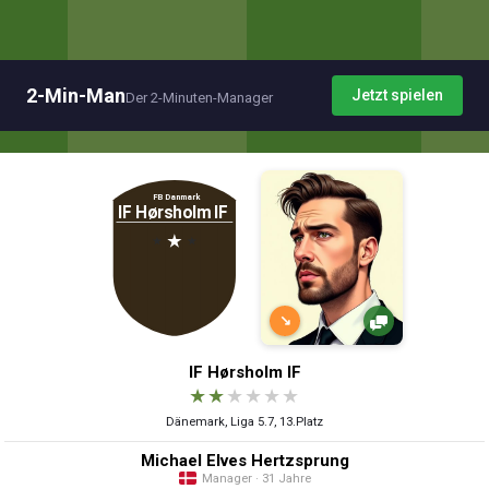
2-Min-Man
Jetzt spielen
Der 2-Minuten-Manager
↘
IF Hørsholm IF
★
★
★
★
★
★
Dänemark, Liga 5.7, 13.Platz
Michael Elves Hertzsprung
Manager · 31 Jahre