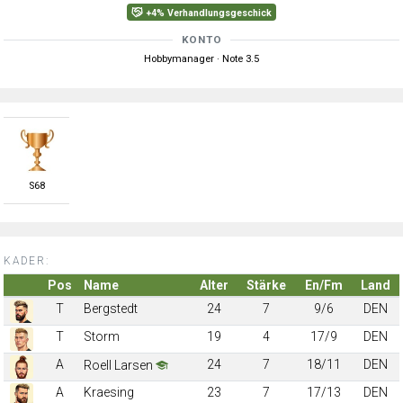
+4% Verhandlungsgeschick
KONTO
Hobbymanager · Note 3.5
S
68
KADER:
Pos
Name
Alter
Stärke
En/Fm
Land
T
Bergstedt
24
7
9/6
DEN
T
Storm
19
4
17/9
DEN
A
24
7
18/11
DEN
Roell Larsen
A
Kraesing
23
7
17/13
DEN