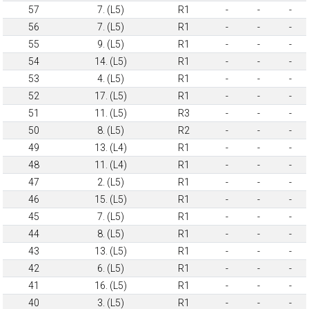
57
7. (L5)
R1
-
-
-
56
7. (L5)
R1
-
-
-
55
9. (L5)
R1
-
-
-
54
14. (L5)
R1
-
-
-
53
4. (L5)
R1
-
-
-
52
17. (L5)
R1
-
-
-
51
11. (L5)
R3
-
-
-
50
8. (L5)
R2
-
-
-
49
13. (L4)
R1
-
-
-
48
11. (L4)
R1
-
-
-
47
2. (L5)
R1
-
-
-
46
15. (L5)
R1
-
-
-
45
7. (L5)
R1
-
-
-
44
8. (L5)
R1
-
-
-
43
13. (L5)
R1
-
-
-
42
6. (L5)
R1
-
-
-
41
16. (L5)
R1
-
-
-
40
3. (L5)
R1
-
-
-