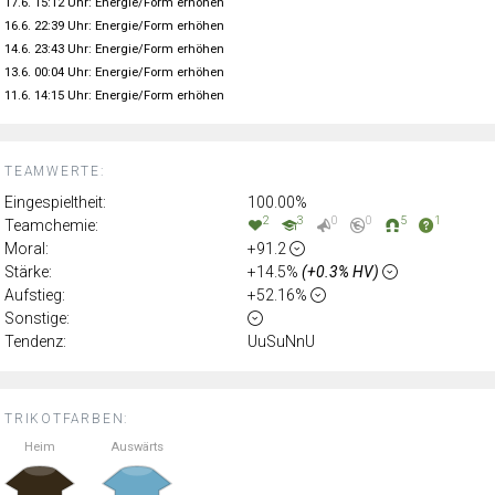
17.6. 15:12 Uhr: Energie/Form erhöhen
16.6. 22:39 Uhr: Energie/Form erhöhen
14.6. 23:43 Uhr: Energie/Form erhöhen
13.6. 00:04 Uhr: Energie/Form erhöhen
11.6. 14:15 Uhr: Energie/Form erhöhen
TEAMWERTE:
Eingespieltheit:
100.00%
2
3
0
0
5
1
Teamchemie:
Moral:
+91.2
Stärke:
+14.5%
(+0.3% HV)
Aufstieg:
+52.16%
Sonstige:
Tendenz:
UuSuNnU
TRIKOTFARBEN:
Heim
Auswärts