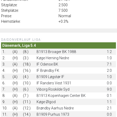
Sitzplätze:
2.500
Stehplätze:
7.500
Preise:
Normal
Heimstärke:
+0.3%
SAISONVERLAUF LIGA:
Dänemark, Liga 5.4
1.
(A)
(8.)
B1913 Broager BK 1988
1:2
2.
(H)
(3.)
Køge Herning Nedre
1:0
3.
(A)
(18.)
IF Odense BK
7:1
4.
(H)
(16.)
IF Brøndby FK
2:0
5.
(A)
(4.)
B1909 Løgstør IF
1:0
6.
(H)
(10.)
IF Randers Vest 1931
0:0
7.
(H)
(6.)
Viborg Roskilde Syd
9:0
8.
(A)
(7.)
B1913 Kopenhagen Center BK
0:1
9.
(H)
(11.)
Køge Ølgod
1:1
10.
(A)
(12.)
Brøndby Aarhus Nedre
2:1
11.
(H)
(14.)
B1909 Purhus 1973
0:0