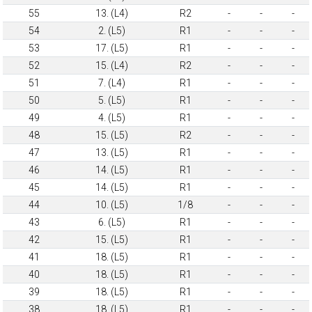
55
13. (L4)
R2
-
-
-
54
2. (L5)
R1
-
-
-
53
17. (L5)
R1
-
-
-
52
15. (L4)
R2
-
-
-
51
7. (L4)
R1
-
-
-
50
5. (L5)
R1
-
-
-
49
4. (L5)
R1
-
-
-
48
15. (L5)
R2
-
-
-
47
13. (L5)
R1
-
-
-
46
14. (L5)
R1
-
-
-
45
14. (L5)
R1
-
-
-
44
10. (L5)
1/8
-
-
-
43
6. (L5)
R1
-
-
-
42
15. (L5)
R1
-
-
-
41
18. (L5)
R1
-
-
-
40
18. (L5)
R1
-
-
-
39
18. (L5)
R1
-
-
-
38
18. (L5)
R1
-
-
-