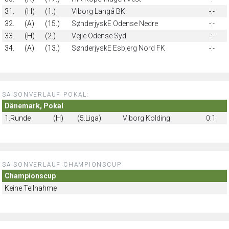
31.
(H)
(1.)
Viborg Langå BK
-:-
32.
(A)
(15.)
SønderjyskE Odense Nedre
-:-
33.
(H)
(2.)
Vejle Odense Syd
-:-
34.
(A)
(13.)
SønderjyskE Esbjerg Nord FK
-:-
SAISONVERLAUF POKAL:
Dänemark, Pokal
1.Runde
(H)
(5.Liga)
Viborg Kolding
0:1
SAISONVERLAUF CHAMPIONSCUP
Championscup
Keine Teilnahme