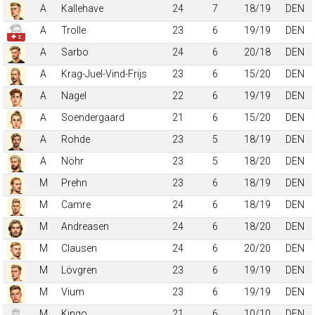
A
Kallehave
24
7
18/19
DEN
A
Trolle
23
6
19/19
DEN
✚ 2
A
Sarbo
24
6
20/18
DEN
A
Krag-Juel-Vind-Frijs
23
6
15/20
DEN
A
Nagel
22
6
19/19
DEN
A
Soendergaard
21
6
15/20
DEN
A
Rohde
23
5
18/19
DEN
A
Nöhr
23
5
18/20
DEN
M
Prehn
23
6
18/19
DEN
M
Camre
24
6
18/19
DEN
M
Andreasen
24
6
18/20
DEN
M
Clausen
24
6
20/20
DEN
M
Lövgren
23
6
19/19
DEN
M
Vium
23
6
19/19
DEN
M
Kingo
21
6
10/10
DEN