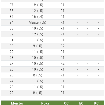
37
18. (L5)
R1
-
-
-
36
12. (L5)
R1
-
-
-
35
16. (L4)
R1
-
-
-
34
Meister (L5)
R1
-
-
-
33
10. (L5)
R1
-
-
-
32
12. (L5)
R1
-
-
-
31
11. (L5)
R1
-
-
-
30
9. (L5)
R2
-
-
-
29
11. (L5)
R1
-
-
-
28
10. (L5)
R1
-
-
-
27
10. (L5)
R2
-
-
-
26
10. (L5)
R1
-
-
-
25
8. (L5)
R1
-
-
-
24
11. (L5)
R1
-
-
-
23
11. (L5)
R1
-
-
-
22
8. (L5)
R1
-
-
-
Meister
Pokal
CC
EC
KC