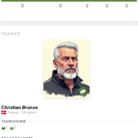
0
0
0
0
0
TRAINER:
Christian Brunse
Trainer · 59 Jahre
TEAMCHEMIE
3
6