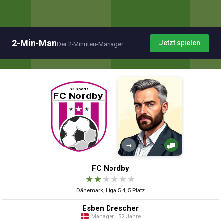
2-Min-Man
Jetzt spielen
Der 2-Minuten-Manager
→
FC Nordby
★
★
★
★
★
★
Dänemark, Liga 5.4, 5.Platz
Esben Drescher
Manager · 52 Jahre