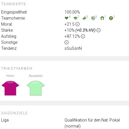
TEAMWERTE:
Eingespieltheit:
100.00%
4
7
3
3
1
2
Teamchemie:
Moral:
+21.5
Stärke:
+10%
(+0.3% HV)
Aufstieg:
+87.12%
Sonstige:
Tendenz:
sSuSsnN
TRIKOTFARBEN:
Heim
Auswärts
SAISONZIELE:
Liga
Qualifikation für den Nat. Pokal
(normal)