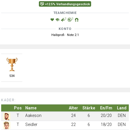
+12.5% Verhandlungsgeschick
TEAMCHEMIE
3
3
KONTO
Halbprofi · Note 2.1
S
34
KADER:
Pos
Name
Alter
Stärke
En/Fm
Land
T
Aakeson
24
6
20/20
DEN
T
Seidler
22
6
18/20
DEN