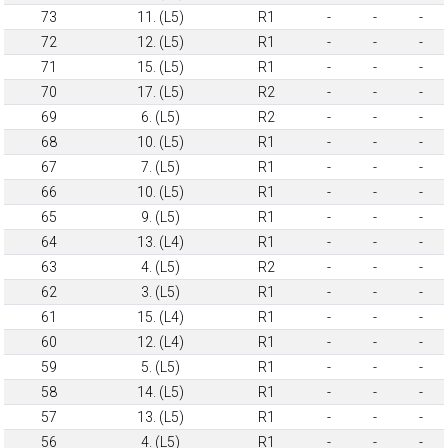
73
11. (L5)
R1
-
-
-
72
12. (L5)
R1
-
-
-
71
15. (L5)
R1
-
-
-
70
17. (L5)
R2
-
-
-
69
6. (L5)
R2
-
-
-
68
10. (L5)
R1
-
-
-
67
7. (L5)
R1
-
-
-
66
10. (L5)
R1
-
-
-
65
9. (L5)
R1
-
-
-
64
13. (L4)
R1
-
-
-
63
4. (L5)
R2
-
-
-
62
3. (L5)
R1
-
-
-
61
15. (L4)
R1
-
-
-
60
12. (L4)
R1
-
-
-
59
5. (L5)
R1
-
-
-
58
14. (L5)
R1
-
-
-
57
13. (L5)
R1
-
-
-
56
4. (L5)
R1
-
-
-