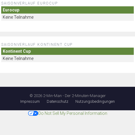
SAISONVERLAUF EUROCUP
Eurocup
Keine Teilnahme
SAISONVERLAUF KONTINENT CUP
Kontinent Cup
Keine Teilnahme
© 2026 2-Min-Man - Der 2-Minuten-Manager
Impressum
Datenschutz
Nutzungsbedingungen
Do Not Sell My Personal Information