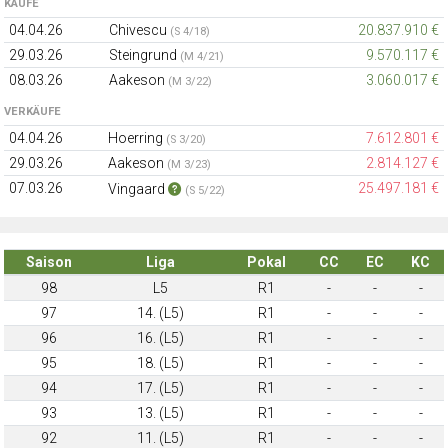
KÄUFE
04.04.26
Chivescu
20.837.910 €
(S 4/18)
29.03.26
Steingrund
9.570.117 €
(M 4/21)
08.03.26
Aakeson
3.060.017 €
(M 3/22)
VERKÄUFE
04.04.26
Hoerring
7.612.801 €
(S 3/20)
29.03.26
Aakeson
2.814.127 €
(M 3/23)
07.03.26
25.497.181 €
Vingaard
(S 5/22)
Saison
Liga
Pokal
CC
EC
KC
98
L5
R1
-
-
-
97
14. (L5)
R1
-
-
-
96
16. (L5)
R1
-
-
-
95
18. (L5)
R1
-
-
-
94
17. (L5)
R1
-
-
-
93
13. (L5)
R1
-
-
-
92
11. (L5)
R1
-
-
-