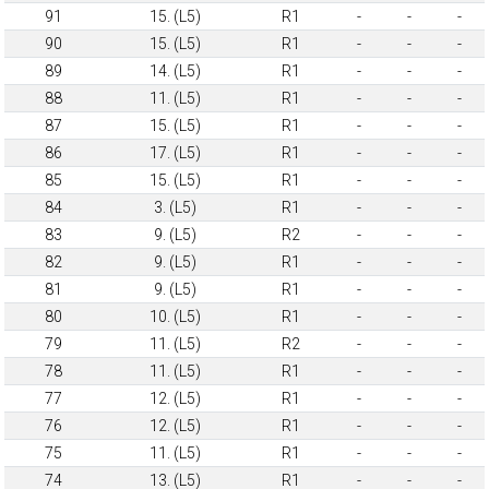
91
15. (L5)
R1
-
-
-
90
15. (L5)
R1
-
-
-
89
14. (L5)
R1
-
-
-
88
11. (L5)
R1
-
-
-
87
15. (L5)
R1
-
-
-
86
17. (L5)
R1
-
-
-
85
15. (L5)
R1
-
-
-
84
3. (L5)
R1
-
-
-
83
9. (L5)
R2
-
-
-
82
9. (L5)
R1
-
-
-
81
9. (L5)
R1
-
-
-
80
10. (L5)
R1
-
-
-
79
11. (L5)
R2
-
-
-
78
11. (L5)
R1
-
-
-
77
12. (L5)
R1
-
-
-
76
12. (L5)
R1
-
-
-
75
11. (L5)
R1
-
-
-
74
13. (L5)
R1
-
-
-