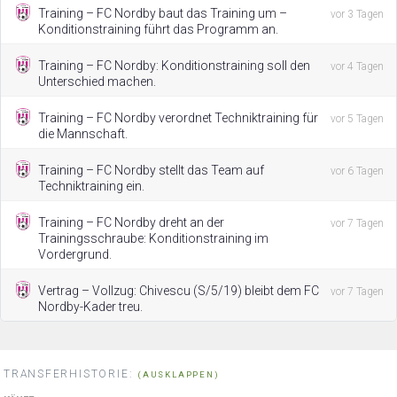
Training – FC Nordby baut das Training um –
vor 3 Tagen
Konditionstraining führt das Programm an.
Training – FC Nordby: Konditionstraining soll den
vor 4 Tagen
Unterschied machen.
Training – FC Nordby verordnet Techniktraining für
vor 5 Tagen
die Mannschaft.
Training – FC Nordby stellt das Team auf
vor 6 Tagen
Techniktraining ein.
Training – FC Nordby dreht an der
vor 7 Tagen
Trainingsschraube: Konditionstraining im
Vordergrund.
Vertrag – Vollzug: Chivescu (S/5/19) bleibt dem FC
vor 7 Tagen
Nordby-Kader treu.
TRANSFERHISTORIE:
(AUSKLAPPEN)