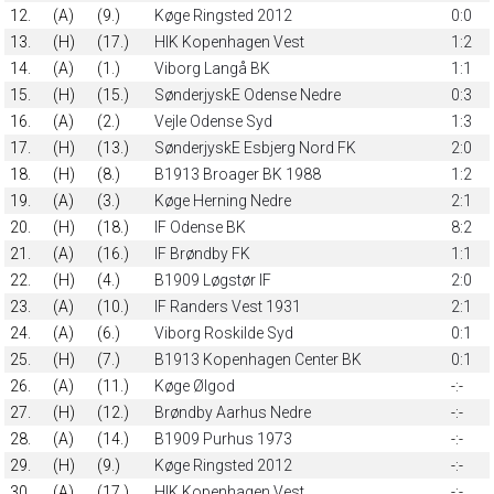
12.
(A)
(9.)
Køge Ringsted 2012
0:0
13.
(H)
(17.)
HIK Kopenhagen Vest
1:2
14.
(A)
(1.)
Viborg Langå BK
1:1
15.
(H)
(15.)
SønderjyskE Odense Nedre
0:3
16.
(A)
(2.)
Vejle Odense Syd
1:3
17.
(H)
(13.)
SønderjyskE Esbjerg Nord FK
2:0
18.
(H)
(8.)
B1913 Broager BK 1988
1:2
19.
(A)
(3.)
Køge Herning Nedre
2:1
20.
(H)
(18.)
IF Odense BK
8:2
21.
(A)
(16.)
IF Brøndby FK
1:1
22.
(H)
(4.)
B1909 Løgstør IF
2:0
23.
(A)
(10.)
IF Randers Vest 1931
2:1
24.
(A)
(6.)
Viborg Roskilde Syd
0:1
25.
(H)
(7.)
B1913 Kopenhagen Center BK
0:1
26.
(A)
(11.)
Køge Ølgod
-:-
27.
(H)
(12.)
Brøndby Aarhus Nedre
-:-
28.
(A)
(14.)
B1909 Purhus 1973
-:-
29.
(H)
(9.)
Køge Ringsted 2012
-:-
30.
(A)
(17.)
HIK Kopenhagen Vest
-:-