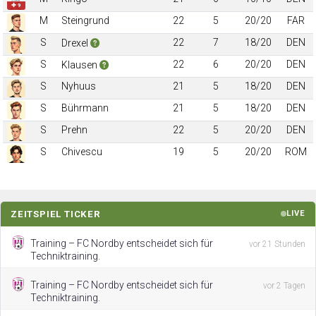
✚ 9
M
Steingrund
22
5
20/20
FAR
S
22
7
18/20
DEN
Drexel
S
22
6
20/20
DEN
Klausen
S
Nyhuus
21
5
18/20
DEN
S
Bührmann
21
5
18/20
DEN
S
Prehn
22
5
20/20
DEN
S
Chivescu
19
5
20/20
ROM
ZEITSPIEL TICKER
LIVE
Training – FC Nordby entscheidet sich für
vor 21 Stunden
Techniktraining.
Training – FC Nordby entscheidet sich für
vor 2 Tagen
Techniktraining.