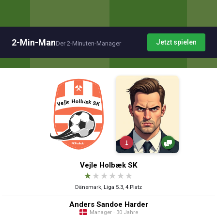
2-Min-Man
Jetzt spielen
Der 2-Minuten-Manager
↓
Vejle Holbæk SK
★
★
★
★
★
★
Dänemark, Liga 5.3, 4.Platz
Anders Sandoe Harder
Manager · 30 Jahre