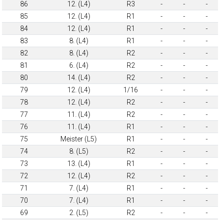
86
12. (L4)
R3
-
-
-
85
12. (L4)
R1
-
-
-
84
12. (L4)
R1
-
-
-
83
8. (L4)
R1
-
-
-
82
8. (L4)
R2
-
-
-
81
6. (L4)
R2
-
-
-
80
14. (L4)
R2
-
-
-
79
12. (L4)
1/16
-
-
-
78
12. (L4)
R2
-
-
-
77
11. (L4)
R2
-
-
-
76
11. (L4)
R1
-
-
-
75
Meister (L5)
R1
-
-
-
74
8. (L5)
R2
-
-
-
73
13. (L4)
R1
-
-
-
72
12. (L4)
R2
-
-
-
71
7. (L4)
R1
-
-
-
70
7. (L4)
R1
-
-
-
69
2. (L5)
R2
-
-
-