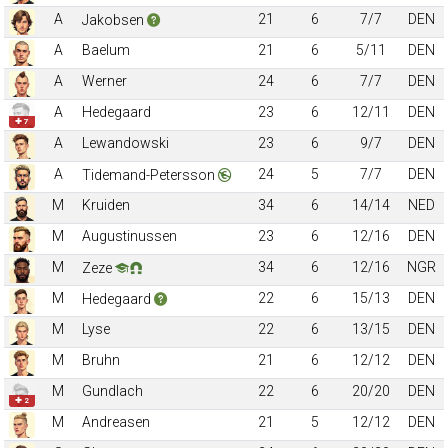
A
21
6
7/7
DEN
Jakobsen
A
Baelum
21
6
5/11
DEN
A
Werner
24
6
7/7
DEN
A
Hedegaard
23
6
12/11
DEN
✚ 7
A
Lewandowski
23
6
9/7
DEN
A
24
5
7/7
DEN
Tidemand-Petersson
M
Kruiden
34
6
14/14
NED
M
Augustinussen
23
6
12/16
DEN
M
34
6
12/16
NGR
Zeze
M
22
6
15/13
DEN
Hedegaard
M
Lyse
22
6
13/15
DEN
M
Bruhn
21
6
12/12
DEN
M
Gundlach
22
6
20/20
DEN
✚ 2
M
Andreasen
21
5
12/12
DEN