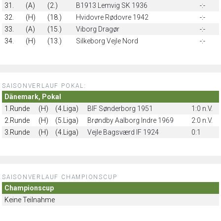
31.
(A)
(2.)
B1913 Lemvig SK 1936
-:-
32.
(H)
(18.)
Hvidovre Rødovre 1942
-:-
33.
(A)
(15.)
Viborg Dragør
-:-
34.
(H)
(13.)
Silkeborg Vejle Nord
-:-
SAISONVERLAUF POKAL:
Dänemark, Pokal
1.Runde
(H)
(4.Liga)
BIF Sønderborg 1951
1:0 n.V.
2.Runde
(H)
(5.Liga)
Brøndby Aalborg Indre 1969
2:0 n.V.
3.Runde
(H)
(4.Liga)
Vejle Bagsværd IF 1924
0:1
SAISONVERLAUF CHAMPIONSCUP
Championscup
Keine Teilnahme