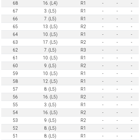
68
16. (L4)
R1
-
-
-
67
3. (L5)
R1
-
-
-
66
7. (L5)
R1
-
-
-
65
13. (L5)
R2
-
-
-
64
10. (L5)
R1
-
-
-
63
17. (L5)
R2
-
-
-
62
7. (L5)
R3
-
-
-
61
10. (L5)
R1
-
-
-
60
9. (L5)
R2
-
-
-
59
10. (L5)
R1
-
-
-
58
12. (L5)
R1
-
-
-
57
8. (L5)
R1
-
-
-
56
16. (L5)
R2
-
-
-
55
3. (L5)
R1
-
-
-
54
16. (L5)
R2
-
-
-
53
9. (L5)
R2
-
-
-
52
8. (L5)
R1
-
-
-
51
8. (L5)
R1
-
-
-