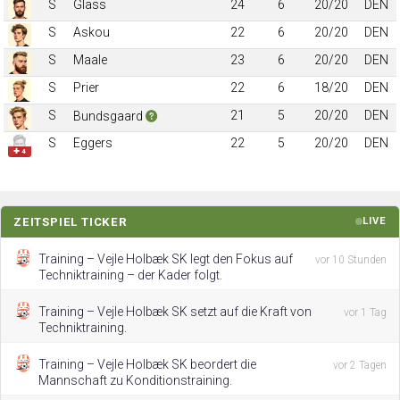
S
Glass
24
6
20/20
DEN
S
Askou
22
6
20/20
DEN
S
Maale
23
6
20/20
DEN
S
Prier
22
6
18/20
DEN
S
21
5
20/20
DEN
Bundsgaard
S
Eggers
22
5
20/20
DEN
✚ 4
ZEITSPIEL TICKER
LIVE
Training – Vejle Holbæk SK legt den Fokus auf
vor 10 Stunden
Techniktraining – der Kader folgt.
Training – Vejle Holbæk SK setzt auf die Kraft von
vor 1 Tag
Techniktraining.
Training – Vejle Holbæk SK beordert die
vor 2 Tagen
Mannschaft zu Konditionstraining.