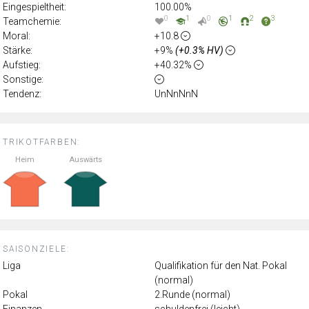
Eingespieltheit:
100.00%
0
1
0
1
2
3
Teamchemie:
Moral:
+10.8
Stärke:
+9%
(+0.3% HV)
Aufstieg:
+40.32%
Sonstige:
Tendenz:
UnNnNnN
TRIKOTFARBEN:
Heim
Auswärts
SAISONZIELE:
Liga
Qualifikation für den Nat. Pokal
(normal)
Pokal
2.Runde (normal)
Finanzen
schuldenfrei (leicht)