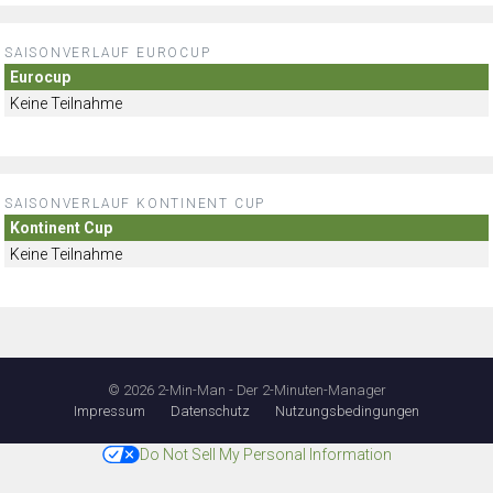
SAISONVERLAUF EUROCUP
Eurocup
Keine Teilnahme
SAISONVERLAUF KONTINENT CUP
Kontinent Cup
Keine Teilnahme
© 2026 2-Min-Man - Der 2-Minuten-Manager
Impressum
Datenschutz
Nutzungsbedingungen
Do Not Sell My Personal Information