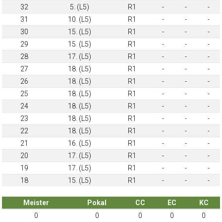
32
5. (L5)
R1
-
-
-
31
10. (L5)
R1
-
-
-
30
15. (L5)
R1
-
-
-
29
15. (L5)
R1
-
-
-
28
17. (L5)
R1
-
-
-
27
18. (L5)
R1
-
-
-
26
18. (L5)
R1
-
-
-
25
18. (L5)
R1
-
-
-
24
18. (L5)
R1
-
-
-
23
18. (L5)
R1
-
-
-
22
18. (L5)
R1
-
-
-
21
16. (L5)
R1
-
-
-
20
17. (L5)
R1
-
-
-
19
17. (L5)
R1
-
-
-
18
15. (L5)
R1
-
-
-
Meister
Pokal
CC
EC
KC
0
0
0
0
0