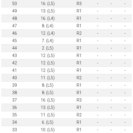
50
16. (L5)
R3
-
-
-
49
13. (L5)
R1
-
-
-
48
16. (L4)
R1
-
-
-
47
8. (L4)
R1
-
-
-
46
12. (L4)
R2
-
-
-
45
7. (L4)
R1
-
-
-
44
2. (L5)
R1
-
-
-
43
12. (L5)
R1
-
-
-
42
12. (L5)
R1
-
-
-
41
12. (L5)
R1
-
-
-
40
11. (L5)
R2
-
-
-
39
8. (L5)
R1
-
-
-
38
8. (L5)
R1
-
-
-
37
16. (L5)
R3
-
-
-
36
13. (L5)
R1
-
-
-
35
11. (L5)
R2
-
-
-
34
6. (L5)
R1
-
-
-
33
10. (L5)
R1
-
-
-