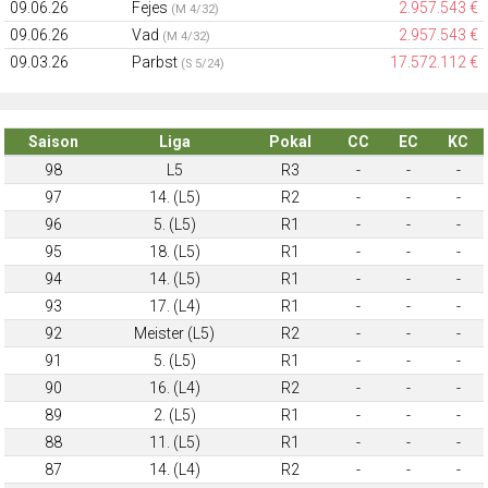
09.06.26
Fejes
2.957.543 €
(M 4/32)
09.06.26
Vad
2.957.543 €
(M 4/32)
09.03.26
Parbst
17.572.112 €
(S 5/24)
Saison
Liga
Pokal
CC
EC
KC
98
L5
R3
-
-
-
97
14. (L5)
R2
-
-
-
96
5. (L5)
R1
-
-
-
95
18. (L5)
R1
-
-
-
94
14. (L5)
R1
-
-
-
93
17. (L4)
R1
-
-
-
92
Meister (L5)
R2
-
-
-
91
5. (L5)
R1
-
-
-
90
16. (L4)
R2
-
-
-
89
2. (L5)
R1
-
-
-
88
11. (L5)
R1
-
-
-
87
14. (L4)
R2
-
-
-