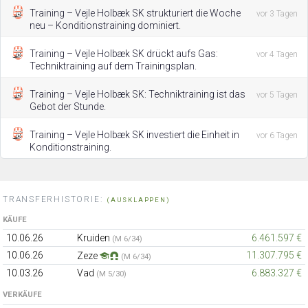
Training – Vejle Holbæk SK strukturiert die Woche
vor 3 Tagen
neu – Konditionstraining dominiert.
Training – Vejle Holbæk SK drückt aufs Gas:
vor 4 Tagen
Techniktraining auf dem Trainingsplan.
Training – Vejle Holbæk SK: Techniktraining ist das
vor 5 Tagen
Gebot der Stunde.
Training – Vejle Holbæk SK investiert die Einheit in
vor 6 Tagen
Konditionstraining.
TRANSFERHISTORIE:
(AUSKLAPPEN)
KÄUFE
10.06.26
Kruiden
6.461.597 €
(M 6/34)
10.06.26
11.307.795 €
Zeze
(M 6/34)
10.03.26
Vad
6.883.327 €
(M 5/30)
VERKÄUFE