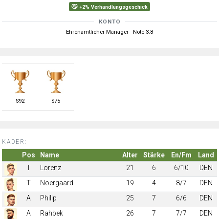
+2% Verhandlungsgeschick
KONTO
Ehrenamtlicher Manager · Note 3.8
S
92
S
75
KADER:
Pos
Name
Alter
Stärke
En/Fm
Land
T
Lorenz
21
6
6/10
DEN
T
Noergaard
19
4
8/7
DEN
A
Philip
25
7
6/6
DEN
A
Rahbek
26
7
7/7
DEN