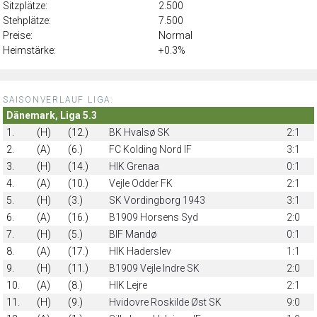
Sitzplätze:
2.500
Stehplätze:
7.500
Preise:
Normal
Heimstärke:
+0.3%
SAISONVERLAUF LIGA:
Dänemark, Liga 5.3
1.
(H)
(12.)
BK Hvalsø SK
2:1
2.
(A)
(6.)
FC Kolding Nord IF
3:1
3.
(H)
(14.)
HIK Grenaa
0:1
4.
(A)
(10.)
Vejle Odder FK
2:1
5.
(H)
(3.)
SK Vordingborg 1943
3:1
6.
(A)
(16.)
B1909 Horsens Syd
2:0
7.
(H)
(5.)
BIF Mandø
0:1
8.
(A)
(17.)
HIK Haderslev
1:1
9.
(H)
(11.)
B1909 Vejle Indre SK
2:0
10.
(A)
(8.)
HIK Lejre
2:1
11.
(H)
(9.)
Hvidovre Roskilde Øst SK
9:0