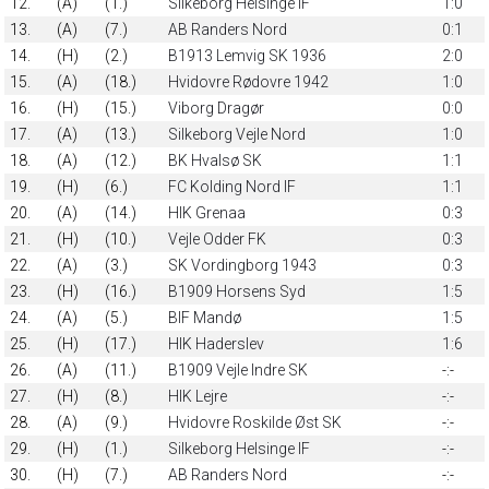
12.
(A)
(1.)
Silkeborg Helsinge IF
1:0
13.
(A)
(7.)
AB Randers Nord
0:1
14.
(H)
(2.)
B1913 Lemvig SK 1936
2:0
15.
(A)
(18.)
Hvidovre Rødovre 1942
1:0
16.
(H)
(15.)
Viborg Dragør
0:0
17.
(A)
(13.)
Silkeborg Vejle Nord
1:0
18.
(A)
(12.)
BK Hvalsø SK
1:1
19.
(H)
(6.)
FC Kolding Nord IF
1:1
20.
(A)
(14.)
HIK Grenaa
0:3
21.
(H)
(10.)
Vejle Odder FK
0:3
22.
(A)
(3.)
SK Vordingborg 1943
0:3
23.
(H)
(16.)
B1909 Horsens Syd
1:5
24.
(A)
(5.)
BIF Mandø
1:5
25.
(H)
(17.)
HIK Haderslev
1:6
26.
(A)
(11.)
B1909 Vejle Indre SK
-:-
27.
(H)
(8.)
HIK Lejre
-:-
28.
(A)
(9.)
Hvidovre Roskilde Øst SK
-:-
29.
(H)
(1.)
Silkeborg Helsinge IF
-:-
30.
(H)
(7.)
AB Randers Nord
-:-