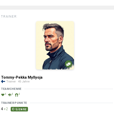
TRAINER:
Tommy-Pekka Myllyoja
Trainer · 45 Jahre
TEAMCHEMIE
4
4
4
TRAINERPUNKTE
4
+2
C-Lizenz