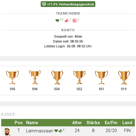
+11.5% Verhandlungsgeschick
TEAMCHEMIE
15
-1
-1
KONTO
Gespielt von: Moki
Dabei seit: 08.05.06
Letztes Login: 06.08. 08:52 Uhr
S
95
S
94
S
54
S
52
S
51
S
19
KADER:
Pos
Name
Alter
Stärke
En/Fm
Land
4
T
24
8
20/20
FIN
Lammassaari