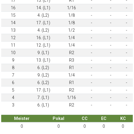
17
15. (L1)
R1
-
-
-
16
14. (L1)
1/16
-
-
-
15
4. (L2)
1/8
-
-
-
14
17. (L1)
1/8
-
-
-
13
4. (L2)
1/2
-
-
-
12
16. (L1)
1/4
-
-
-
11
12. (L1)
1/4
-
-
-
10
9. (L1)
R2
-
-
-
9
13. (L1)
R3
-
-
-
8
6. (L2)
R1
-
-
-
7
9. (L2)
1/4
-
-
-
6
6. (L2)
R1
-
-
-
5
17. (L1)
R2
-
-
-
4
7. (L1)
1/16
-
-
-
3
6. (L1)
R2
-
-
-
Meister
Pokal
CC
EC
KC
0
0
0
0
0