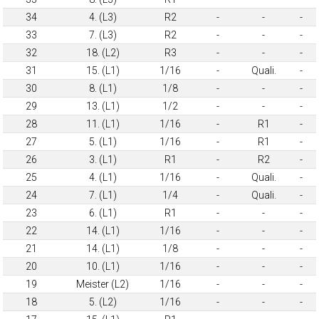
34
4. (L3)
R2
-
-
-
33
7. (L3)
R2
-
-
-
32
18. (L2)
R3
-
-
-
31
15. (L1)
1/16
-
Quali.
-
30
8. (L1)
1/8
-
-
-
29
13. (L1)
1/2
-
-
-
28
11. (L1)
1/16
-
R1
-
27
5. (L1)
1/16
-
R1
-
26
3. (L1)
R1
-
R2
-
25
4. (L1)
1/16
-
Quali.
-
24
7. (L1)
1/4
-
Quali.
-
23
6. (L1)
R1
-
-
-
22
14. (L1)
1/16
-
-
-
21
14. (L1)
1/8
-
-
-
20
10. (L1)
1/16
-
-
-
19
Meister (L2)
1/16
-
-
-
18
5. (L2)
1/16
-
-
-