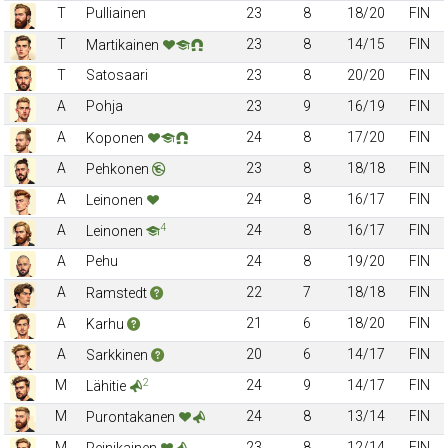
T
Pulliainen
23
8
18/20
FIN
T
23
8
14/15
FIN
Martikainen
T
Satosaari
23
8
20/20
FIN
A
Pohja
23
9
16/19
FIN
A
24
8
17/20
FIN
Koponen
A
23
8
18/18
FIN
Pehkonen
A
24
8
16/17
FIN
Leinonen
4
A
24
8
16/17
FIN
Leinonen
A
Pehu
24
8
19/20
FIN
A
22
7
18/18
FIN
Ramstedt
A
21
6
18/20
FIN
Karhu
A
20
6
14/17
FIN
Sarkkinen
2
M
24
9
14/17
FIN
Lähitie
M
24
8
13/14
FIN
Purontakanen
M
23
8
12/14
FIN
Reinikainen