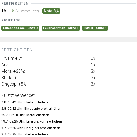
FERTIGKEITEN
15
+15
Note 3,4
(20 verbraucht)
RICHTUNG
Tausendsassa · Stufe 4
Feuerwehrman · Stufe 1
Tüftler · Stufe 1
FERTIGKEITEN:
En/Fm + 2:
0x
Arzt:
1x
Moral +25%:
3x
Stärke +1:
3x
Eingesp. +5%:
3x
Zuletzt verwendet:
2.8. 09:42 Uhr: Stärke erhöhen
2.8. 09:42 Uhr: Eingespieltheit erhöhen
25.7. 08:10 Uhr: Moral erhöhen
19.7. 09:25 Uhr: Energie/Form erhöhen
8.7. 08:26 Uhr: Energie/Form erhöhen
8.7. 08:25 Uhr: Stärke erhöhen