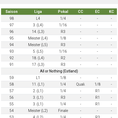
Saison
Liga
Pokal
CC
EC
KC
98
L4
1/4
-
-
-
97
3. (L4)
1/16
-
-
-
96
14. (L3)
R3
-
-
-
95
Meister (L4)
1/8
-
-
-
94
Meister (L5)
R3
-
-
-
93
5. (L5)
1/16
-
-
-
92
18. (L4)
R2
-
-
-
91
17. (L3)
R3
-
-
-
All or Nothing (Estland)
59
L1
1/8
-
-
-
58
11. (L1)
1/4
Quali.
1/8
-
57
2. (L1)
1/4
-
R1
-
56
3. (L1)
R3
-
R1
-
55
3. (L1)
1/4
-
R1
-
54
Meister (L2)
Finale
-
-
-
53
4. (L2)
1/4
-
R3
-