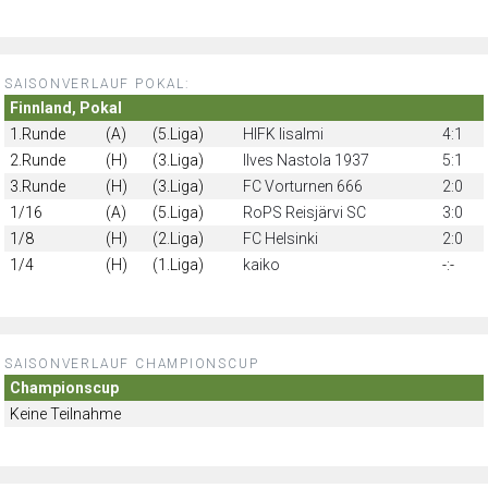
SAISONVERLAUF POKAL:
Finnland, Pokal
1.Runde
(A)
(5.Liga)
HIFK Iisalmi
4:1
2.Runde
(H)
(3.Liga)
Ilves Nastola 1937
5:1
3.Runde
(H)
(3.Liga)
FC Vorturnen 666
2:0
1/16
(A)
(5.Liga)
RoPS Reisjärvi SC
3:0
1/8
(H)
(2.Liga)
FC Helsinki
2:0
1/4
(H)
(1.Liga)
kaiko
-:-
SAISONVERLAUF CHAMPIONSCUP
Championscup
Keine Teilnahme