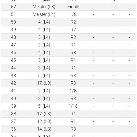
52
Meister (L3)
Finale
-
-
-
51
Meister (L4)
1/8
-
-
-
50
4. (L4)
R2
-
-
-
49
4. (L4)
R2
-
-
-
48
3. (L4)
R3
-
-
-
47
3. (L4)
R1
-
-
-
46
4. (L4)
R3
-
-
-
45
3. (L4)
R1
-
-
-
44
3. (L4)
R1
-
-
-
43
6. (L4)
R3
-
-
-
42
17. (L3)
R3
-
-
-
41
2. (L4)
1/8
-
-
-
40
3. (L4)
R3
-
-
-
39
5. (L4)
1/16
-
-
-
38
17. (L3)
R1
-
-
-
37
12. (L3)
R1
-
-
-
36
14. (L3)
R3
-
-
-
35
8. (L3)
R1
-
-
-