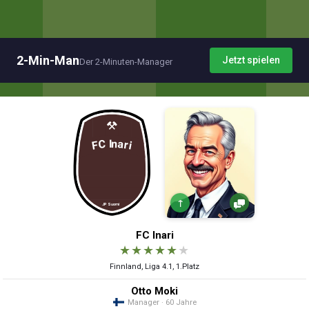
2-Min-Man
Jetzt spielen
Der 2-Minuten-Manager
↑
FC Inari
★
★
★
★
★
★
Finnland, Liga 4.1, 1.Platz
Otto Moki
Manager · 60 Jahre