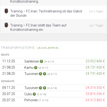
Konditionstraining.
Training – FC Inari: Techniktraining ist das Gebot
vor 5 Tagen
der Stunde.
Training – FC Inari stellt das Team auf
vor 7 Tagen
Konditionstraining ein.
TRANSFERHISTORIE:
(AUSKLAPPEN)
KÄUFE
11.12.25
23.052.836 €
Sarkkinen
(A 4/17)
21.08.25
24.731.600 €
Karhu
(A 4/17)
21.08.25
24.731.600 €
Tuovinen
(A 4/17)
VERKÄUFE
09.11.25
24.314.550 €
Tuovinen
(A 4/18)
25.07.25
33.815.096 €
Culio
(S 4/18)
25.07.25
Pirhonen
54.313.805 €
(T 5/19)