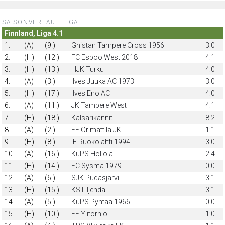
SAISONVERLAUF LIGA:
Finnland, Liga 4.1
1.
(A)
(9.)
Gnistan Tampere Cross 1956
3:0
2.
(H)
(12.)
FC Espoo West 2018
4:1
3.
(H)
(13.)
HJK Turku
4:0
4.
(A)
(3.)
Ilves Juuka AC 1973
3:0
5.
(H)
(17.)
Ilves Eno AC
4:0
6.
(A)
(11.)
JK Tampere West
4:1
7.
(H)
(18.)
Kalsarikännit
8:2
8.
(A)
(2.)
FF Orimattila JK
1:1
9.
(H)
(8.)
IF Ruokolahti 1994
3:0
10.
(A)
(16.)
KuPS Hollola
2:4
11.
(H)
(14.)
FC Sysmä 1979
0:0
12.
(A)
(6.)
SJK Pudasjärvi
3:1
13.
(H)
(15.)
KS Liljendal
3:1
14.
(A)
(5.)
KuPS Pyhtää 1966
0:0
15.
(H)
(10.)
FF Ylitornio
1:0