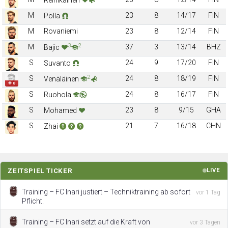
M
23
8
14/17
FIN
Pöllä
M
Rovaniemi
23
8
12/14
FIN
3
2
M
37
3
13/14
BHZ
Bajic
S
24
9
17/20
FIN
Suvanto
2
S
24
8
18/19
FIN
Venäläinen
✚ 8
S
24
8
16/17
FIN
Ruohola
S
23
8
9/15
GHA
Mohamed
S
21
7
16/18
CHN
Zhai
ZEITSPIEL TICKER
LIVE
Training – FC Inari justiert – Techniktraining ab sofort
vor 1 Tag
Pflicht.
Training – FC Inari setzt auf die Kraft von
vor 3 Tagen