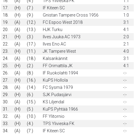
16.
(A)
(4.)
TPS Ylivieska FK
1:1
17.
(H)
(7.)
IF Kiteen SC
2:1
18.
(H)
(9.)
Gnistan Tampere Cross 1956
1:0
19.
(A)
(12.)
FC Espoo West 2018
3:1
20.
(A)
(13.)
HJK Turku
4:1
21.
(H)
(3.)
Ilves Juuka AC 1973
2:0
22.
(A)
(17.)
Ilves Eno AC
2:1
23.
(H)
(11.)
JK Tampere West
4:0
24.
(A)
(18.)
Kalsarikännit
3:1
25.
(H)
(2.)
FF Orimattila JK
4:1
26.
(A)
(8.)
IF Ruokolahti 1994
-:-
27.
(H)
(16.)
KuPS Hollola
-:-
28.
(A)
(14.)
FC Sysmä 1979
-:-
29.
(H)
(6.)
SJK Pudasjärvi
-:-
30.
(A)
(15.)
KS Liljendal
-:-
31.
(H)
(5.)
KuPS Pyhtää 1966
-:-
32.
(A)
(10.)
FF Ylitornio
-:-
33.
(H)
(4.)
TPS Ylivieska FK
-:-
34.
(A)
(7.)
IF Kiteen SC
-:-