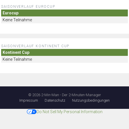
SAISONVERLAUF EUROCUP
Eurocup
Keine Teilnahme
SAISONVERLAUF KONTINENT CUP
Kontinent Cup
Keine Teilnahme
© 2026 2-Min-Man - Der 2-Minuten-Manager
Impressum
Datenschutz
Nutzungsbedingungen
Do Not Sell My Personal Information