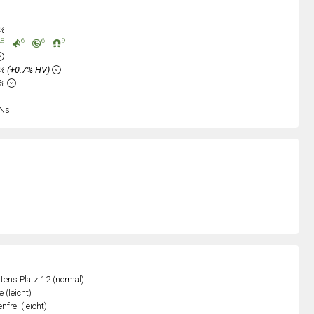
0%
8
6
6
9
1%
(+0.7% HV)
3%
Ns
ens Platz 12 (normal)
 (leicht)
nfrei (leicht)