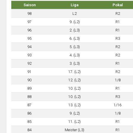
Saison
Liga
Pokal
98
L2
R2
97
9. (L2)
R1
96
2. (L3)
R1
95
6. (L3)
R3
94
5. (L3)
R2
93
4. (L3)
R2
92
3. (L3)
R1
91
17. (L2)
R2
90
12. (L2)
1/8
89
10. (L2)
R1
88
10. (L2)
R3
87
13. (L2)
1/16
86
9. (L2)
1/8
85
11. (L2)
R1
84
Meister (L3)
R1