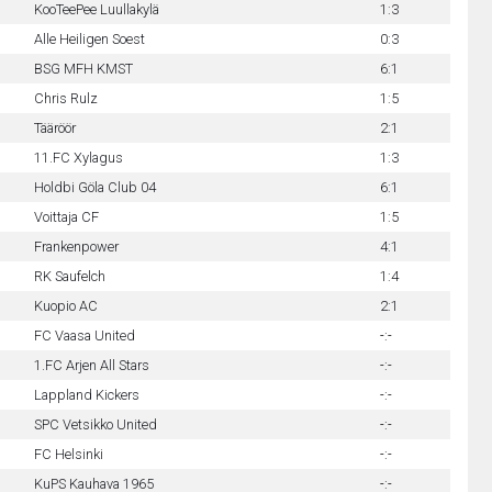
KooTeePee Luullakylä
1:3
Alle Heiligen Soest
0:3
BSG MFH KMST
6:1
Chris Rulz
1:5
Tääröör
2:1
11.FC Xylagus
1:3
Holdbi Göla Club 04
6:1
Voittaja CF
1:5
Frankenpower
4:1
RK Saufelch
1:4
Kuopio AC
2:1
FC Vaasa United
-:-
1.FC Arjen All Stars
-:-
Lappland Kickers
-:-
SPC Vetsikko United
-:-
FC Helsinki
-:-
KuPS Kauhava 1965
-:-