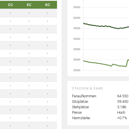
CC
EC
KC
-
-
-
-
-
-
-
-
-
-
-
-
-
-
-
-
-
-
-
-
-
-
-
-
-
-
-
-
-
-
STADION & FANS:
-
-
-
Fanaufkommen:
64.550
Sitzplätze:
59.450
-
-
-
Stehplätze:
5.186
-
-
-
Preise:
Hoch
Heimstärke:
+0.7%
-
-
-
-
-
-