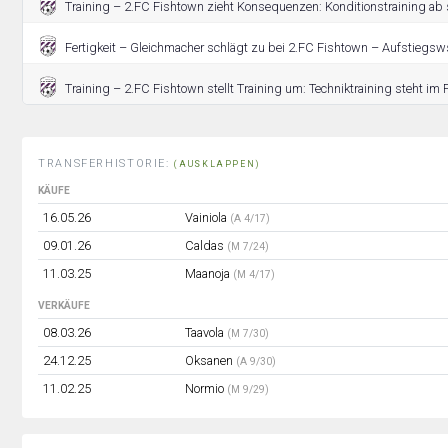
Training – 2.FC Fishtown zieht Konsequenzen: Konditionstraining ab 
Fertigkeit – Gleichmacher schlägt zu bei 2.FC Fishtown – Aufstiegsw
Training – 2.FC Fishtown stellt Training um: Techniktraining steht im 
TRANSFERHISTORIE:
(AUSKLAPPEN)
KÄUFE
16.05.26
Vainiola
(A 4/17)
09.01.26
Caldas
(M 7/24)
11.03.25
Maanoja
(M 4/17)
VERKÄUFE
08.03.26
Taavola
(M 7/30)
24.12.25
Oksanen
(A 9/30)
11.02.25
Normio
(M 9/29)