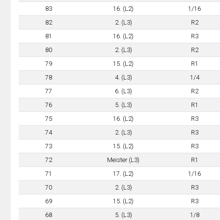
83
16. (L2)
1/16
82
2. (L3)
R2
81
16. (L2)
R3
80
2. (L3)
R2
79
15. (L2)
R1
78
4. (L3)
1/4
77
6. (L3)
R2
76
5. (L3)
R1
75
16. (L2)
R3
74
2. (L3)
R3
73
15. (L2)
R3
72
Meister (L3)
R1
71
17. (L2)
1/16
70
2. (L3)
R3
69
15. (L2)
R3
68
5. (L3)
1/8