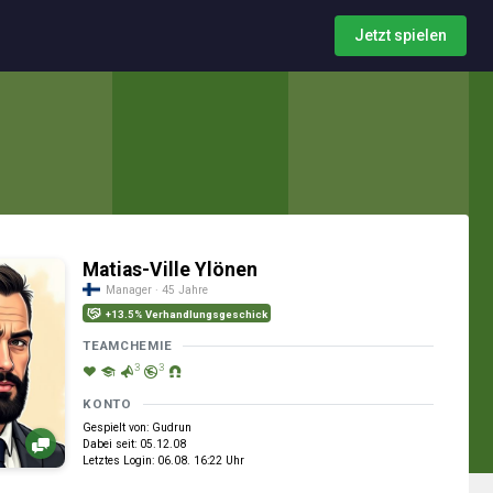
Jetzt spielen
Matias-Ville Ylönen
Manager · 45 Jahre
+13.5% Verhandlungsgeschick
TEAMCHEMIE
3
3
KONTO
Gespielt von: Gudrun
Dabei seit: 05.12.08
Letztes Login: 06.08. 16:22 Uhr