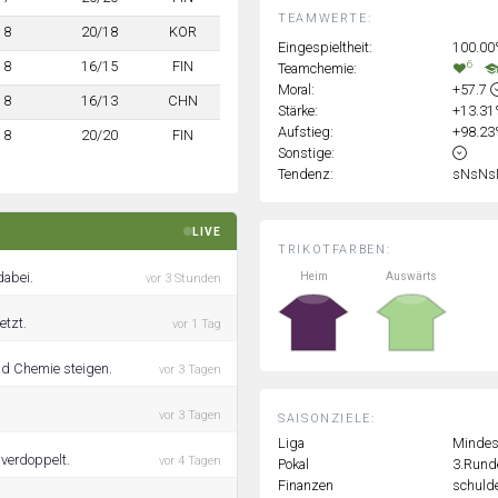
TEAMWERTE:
8
20/18
KOR
Eingespieltheit:
100.0
6
8
16/15
FIN
Teamchemie:
Moral:
+57.7
8
16/13
CHN
Stärke:
+13.3
Aufstieg:
+98.2
8
20/20
FIN
Sonstige:
Tendenz:
sNsNs
LIVE
TRIKOTFARBEN:
Heim
Auswärts
dabei.
vor 3 Stunden
etzt.
vor 1 Tag
und Chemie steigen.
vor 3 Tagen
vor 3 Tagen
SAISONZIELE:
Liga
Mindest
 verdoppelt.
vor 4 Tagen
Pokal
3.Runde
Finanzen
schulde