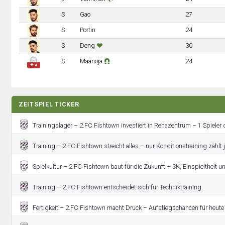
S
Gao
27
S
Portin
24
S
Deng
30
S
Maanoja
24
✚ 4
ZEITSPIEL TICKER
Trainingslager – 2.FC Fishtown investiert in Rehazentrum – 1 Spieler 
Training – 2.FC Fishtown streicht alles – nur Konditionstraining zählt j
Spielkultur – 2.FC Fishtown baut für die Zukunft – SK, Einspieltheit 
Training – 2.FC Fishtown entscheidet sich für Techniktraining.
Fertigkeit – 2.FC Fishtown macht Druck – Aufstiegschancen für heute