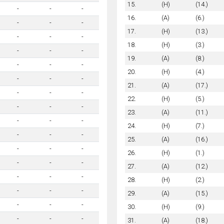
15.
(H)
(14.)
-
-
-
16.
(A)
(6.)
-
-
-
17.
(H)
(13.)
-
-
-
18.
(H)
(3.)
-
-
-
19.
(A)
(8.)
-
-
-
20.
(H)
(4.)
-
-
-
21.
(A)
(17.)
-
-
-
22.
(H)
(5.)
-
-
-
23.
(A)
(11.)
-
-
-
24.
(H)
(7.)
-
-
-
25.
(A)
(16.)
-
-
-
26.
(H)
(1.)
-
-
-
27.
(A)
(12.)
-
-
-
28.
(H)
(2.)
-
-
-
29.
(A)
(15.)
-
-
-
30.
(H)
(9.)
-
-
-
31.
(A)
(18.)