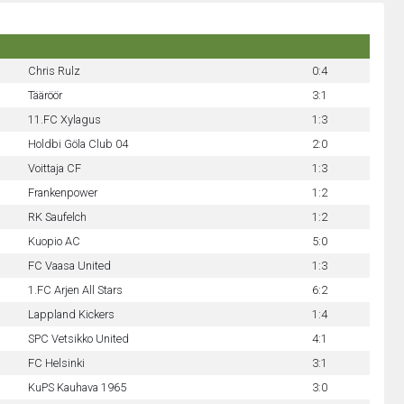
Chris Rulz
0:4
Tääröör
3:1
11.FC Xylagus
1:3
Holdbi Göla Club 04
2:0
Voittaja CF
1:3
Frankenpower
1:2
RK Saufelch
1:2
Kuopio AC
5:0
FC Vaasa United
1:3
1.FC Arjen All Stars
6:2
Lappland Kickers
1:4
SPC Vetsikko United
4:1
FC Helsinki
3:1
KuPS Kauhava 1965
3:0