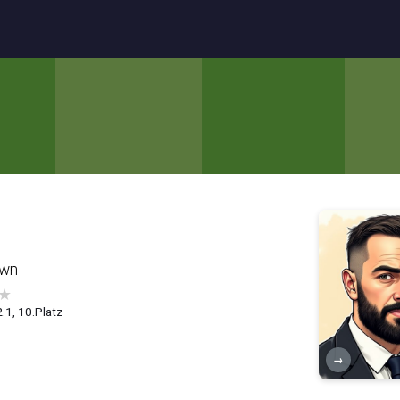
own
★
2.1, 10.Platz
→