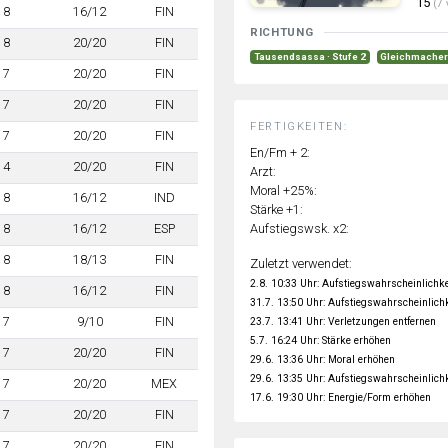
15
(7 
8
16/12
FIN
RICHTUNG
8
20/20
FIN
Tausendsassa · Stufe 2
Gleichmacher 
7
20/20
FIN
7
20/20
FIN
FERTIGKEITEN:
7
20/20
FIN
En/Fm + 2:
4
20/20
FIN
Arzt:
Moral +25%:
8
16/12
IND
Stärke +1:
Aufstiegswsk. x2:
8
16/12
ESP
8
18/13
FIN
Zuletzt verwendet:
2.8. 10:33 Uhr: Aufstiegswahrscheinlichke
8
16/12
FIN
31.7. 13:50 Uhr: Aufstiegswahrscheinlich
7
9/10
FIN
23.7. 13:41 Uhr: Verletzungen entfernen
5.7. 16:24 Uhr: Stärke erhöhen
7
20/20
FIN
29.6. 13:36 Uhr: Moral erhöhen
29.6. 13:35 Uhr: Aufstiegswahrscheinlich
7
20/20
MEX
17.6. 19:30 Uhr: Energie/Form erhöhen
7
20/20
FIN
7
20/20
FIN