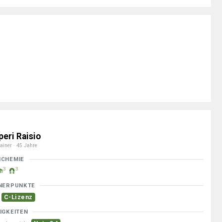
peri Raisio
ainer · 45 Jahre
MCHEMIE
3
3
NERPUNKTE
C-Lizenz
IGKEITEN