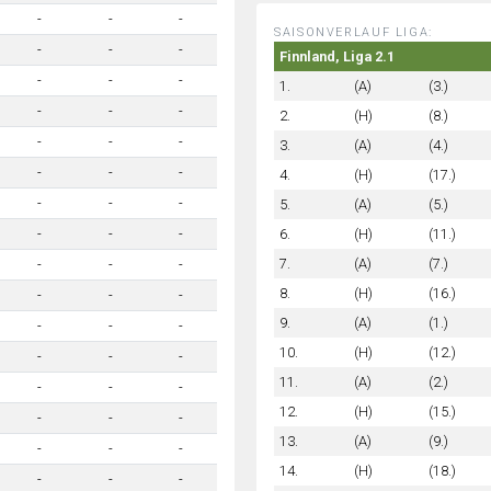
-
-
-
SAISONVERLAUF LIGA:
-
-
-
Finnland, Liga 2.1
-
-
-
1.
(A)
(3.)
-
-
-
2.
(H)
(8.)
-
-
-
3.
(A)
(4.)
-
-
-
4.
(H)
(17.)
-
-
-
5.
(A)
(5.)
6.
(H)
(11.)
-
-
-
7.
(A)
(7.)
-
-
-
8.
(H)
(16.)
-
-
-
9.
(A)
(1.)
-
-
-
10.
(H)
(12.)
-
-
-
11.
(A)
(2.)
-
-
-
12.
(H)
(15.)
-
-
-
13.
(A)
(9.)
-
-
-
14.
(H)
(18.)
-
-
-