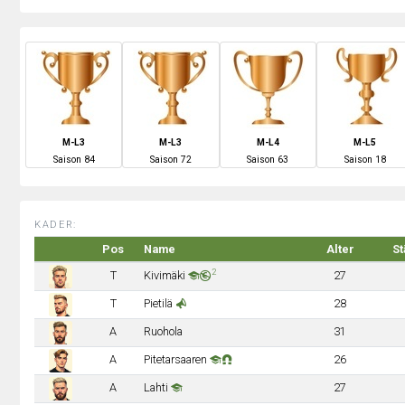
M-L3
M-L3
M-L4
M-L5
S
aison
84
S
aison
72
S
aison
63
S
aison
18
KADER:
Pos
Name
Alter
St
2
T
Kivimäki
27
T
Pietilä
28
A
Ruohola
31
A
Pitetarsaaren
26
A
Lahti
27