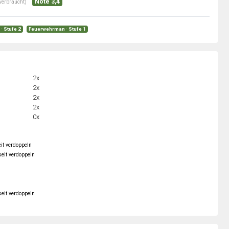
Note 3,4
verbraucht)
· Stufe 2
Feuerwehrman · Stufe 1
2x
2x
2x
2x
0x
it verdoppeln
keit verdoppeln
keit verdoppeln