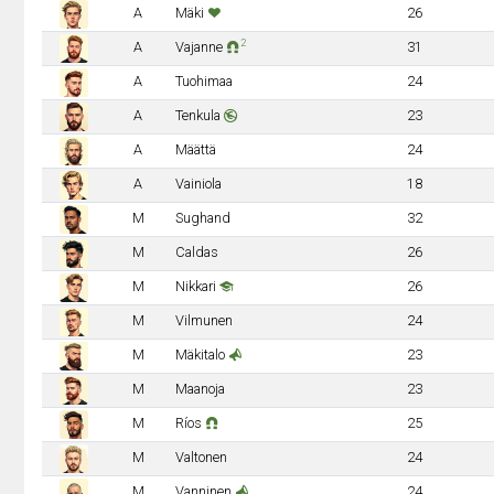
A
Mäki
26
2
A
Vajanne
31
A
Tuohimaa
24
A
Tenkula
23
A
Määttä
24
A
Vainiola
18
M
Sughand
32
M
Caldas
26
M
Nikkari
26
M
Vilmunen
24
M
Mäkitalo
23
M
Maanoja
23
M
Ríos
25
M
Valtonen
24
M
Vanninen
24