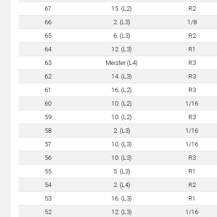
67
15. (L2)
R2
66
2. (L3)
1/8
65
6. (L3)
R2
64
12. (L3)
R1
63
Meister (L4)
R3
62
14. (L3)
R3
61
16. (L2)
R3
60
10. (L2)
1/16
59
10. (L2)
R3
58
2. (L3)
1/16
57
10. (L3)
1/16
56
10. (L3)
R3
55
5. (L3)
R1
54
2. (L4)
R2
53
16. (L3)
R1
52
12. (L3)
1/16