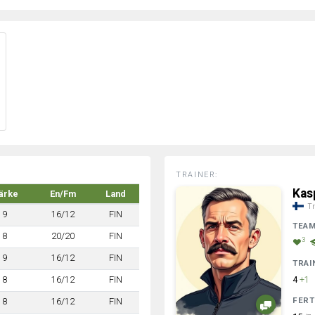
TRAINER:
Kas
ärke
En/Fm
Land
Tr
9
16/12
FIN
TEA
8
20/20
FIN
3
9
16/12
FIN
TRAI
8
16/12
FIN
4
+1
FERT
8
16/12
FIN