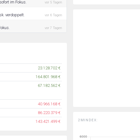
sofort im Fokus.
vor 5 Tagen
sk. verdoppelt.
vor 6 Tagen
Fokus.
vor 7 Tagen
23.128.702 €
164.801.968 €
67.182.562 €
40.966.168 €
86.220.379 €
2MINDEX:
143.421.499 €