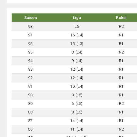
Saison
Liga
Pokal
98
L5
R2
97
15. (L4)
R1
96
15. (L3)
R1
95
3. (L4)
R2
94
9. (L4)
R1
93
12. (L4)
R1
92
12. (L4)
R1
91
10. (L4)
R1
90
3. (L5)
R1
89
6. (L5)
R2
88
8. (L5)
R1
87
14. (L4)
R1
86
11. (L4)
R2