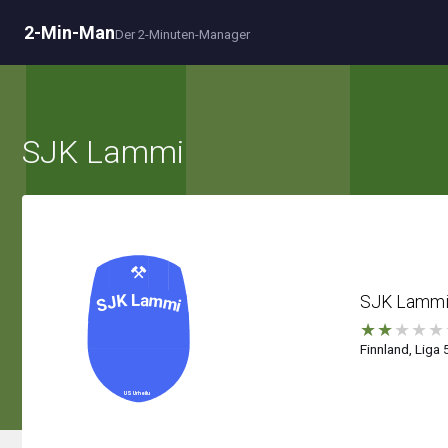
2-Min-Man
Der 2-Minuten-Manager
SJK Lammi
SJK Lamm
★
★
★
★
★
Finnland, Liga 