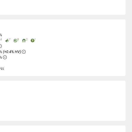
0%
4
7
8
2
1
5%
(+0.4% HV)
2%
Ns