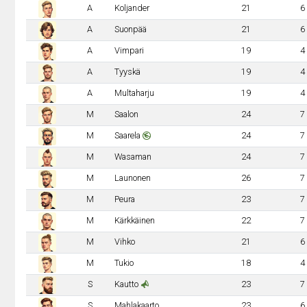
A
Koljander
21
6
A
Suonpää
21
6
A
Vimpari
19
4
A
Tyyskä
19
4
A
Multaharju
19
4
M
Saalon
24
7
M
Saarela
24
7
M
Wasaman
24
7
M
Launonen
26
7
M
Peura
23
7
M
Kärkkäinen
22
7
M
Vihko
21
6
M
Tukio
18
4
S
Kautto
23
7
S
Mahlakaarto
23
6