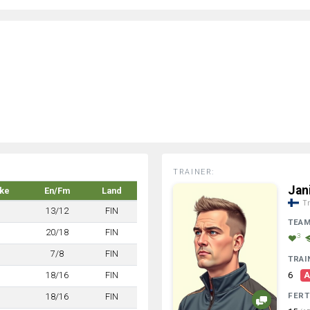
TRAINER:
Jan
rke
En/Fm
Land
Tr
13/12
FIN
TEA
20/18
FIN
3
7/8
FIN
TRAI
18/16
FIN
6
A
FERT
18/16
FIN