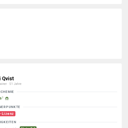
i Qvist
ainer · 51 Jahre
MCHEMIE
3
NERPUNKTE
-Lizenz
IGKEITEN