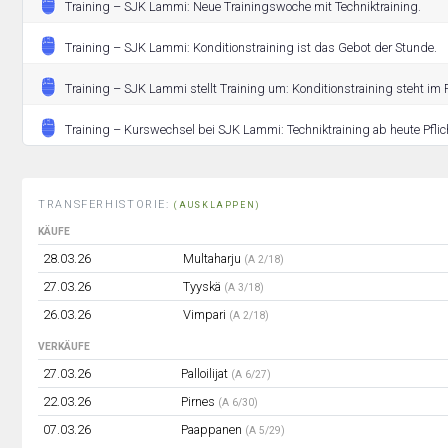
Training – SJK Lammi: Neue Trainingswoche mit Techniktraining.
Training – SJK Lammi: Konditionstraining ist das Gebot der Stunde.
Training – SJK Lammi stellt Training um: Konditionstraining steht im 
Training – Kurswechsel bei SJK Lammi: Techniktraining ab heute Pflic
TRANSFERHISTORIE:
(AUSKLAPPEN)
KÄUFE
28.03.26
Multaharju
(A 2/18)
27.03.26
Tyyskä
(A 3/18)
26.03.26
Vimpari
(A 2/18)
VERKÄUFE
27.03.26
Palloilijat
(A 6/27)
22.03.26
Pirnes
(A 6/30)
07.03.26
Paappanen
(A 5/29)