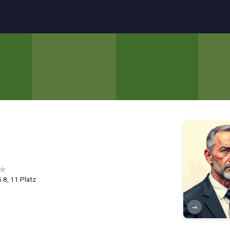
i
★
5.8, 11.Platz
→