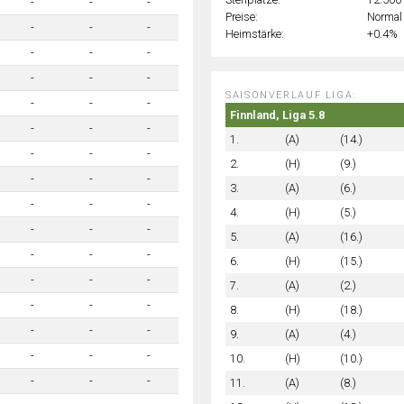
-
-
-
Preise:
Normal
-
-
-
Heimstärke:
+0.4%
-
-
-
-
-
-
SAISONVERLAUF LIGA:
-
-
-
Finnland, Liga 5.8
-
-
-
1.
(A)
(14.)
-
-
-
2.
(H)
(9.)
-
-
-
3.
(A)
(6.)
-
-
-
4.
(H)
(5.)
-
-
-
5.
(A)
(16.)
-
-
-
6.
(H)
(15.)
-
-
-
7.
(A)
(2.)
-
-
-
8.
(H)
(18.)
-
-
-
9.
(A)
(4.)
-
-
-
10.
(H)
(10.)
-
-
-
11.
(A)
(8.)