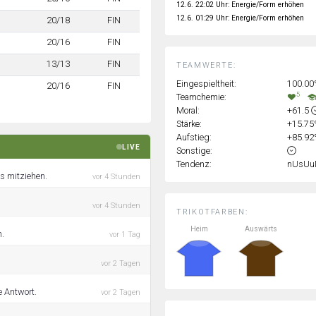
12.6. 22:02 Uhr: Energie/Form erhöhen
12.6. 01:29 Uhr: Energie/Form erhöhen
20/18
FIN
20/16
FIN
13/13
FIN
TEAMWERTE:
Eingespieltheit:
100.0
20/16
FIN
5
Teamchemie:
Moral:
+61.5
Stärke:
+15.7
Aufstieg:
+85.9
LIVE
Sonstige:
Tendenz:
nUsUu
s mitziehen.
vor 4 Stunden
vor 4 Stunden
TRIKOTFARBEN:
Heim
Auswärts
n.
vor 1 Tag
vor 2 Tagen
e Antwort.
vor 2 Tagen