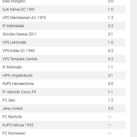
Ilves Ristijärvi
0:0
SJK Kälviä SC 1951
1:0
VPS Marinkainen AC 1970
1:2
IF Miehikkälä
0:2
Gnistan Kerava 2011
3:1
VPS Lehtimäki
1:0
VPS Kotka SC 1945
0:2
VPS Tampere Central
0:2
IF Riihimäki
1:1
HIFK Anjalankoski
3:1
RoPS Hämeenlinna
0:0
IF Helsinki Cross FK
1:1
FC Salo
1:2
Jena United
5:0
FC Rantsila
-:-
KuPS Halsua 1952
-:-
FC Konnevesi
-:-