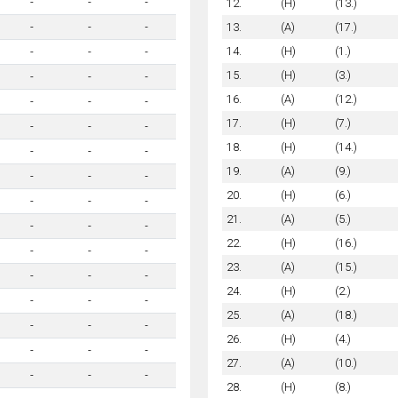
-
-
-
12.
(H)
(13.)
13.
(A)
(17.)
-
-
-
14.
(H)
(1.)
-
-
-
15.
(H)
(3.)
-
-
-
16.
(A)
(12.)
-
-
-
17.
(H)
(7.)
-
-
-
18.
(H)
(14.)
-
-
-
19.
(A)
(9.)
-
-
-
20.
(H)
(6.)
-
-
-
21.
(A)
(5.)
-
-
-
22.
(H)
(16.)
-
-
-
23.
(A)
(15.)
-
-
-
24.
(H)
(2.)
-
-
-
25.
(A)
(18.)
-
-
-
26.
(H)
(4.)
-
-
-
27.
(A)
(10.)
-
-
-
28.
(H)
(8.)