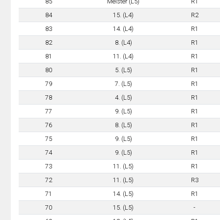
85
Meister (L5)
R1
84
15. (L4)
R2
83
14. (L4)
R1
82
8. (L4)
R1
81
11. (L4)
R1
80
5. (L5)
R1
79
7. (L5)
R1
78
4. (L5)
R1
77
9. (L5)
R1
76
8. (L5)
R1
75
9. (L5)
R1
74
9. (L5)
R1
73
11. (L5)
R1
72
11. (L5)
R3
71
14. (L5)
R1
70
15. (L5)
-