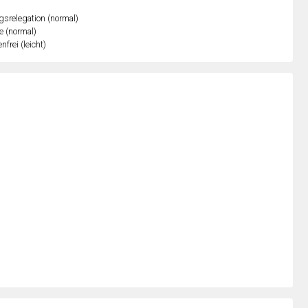
gsrelegation (normal)
e (normal)
nfrei (leicht)