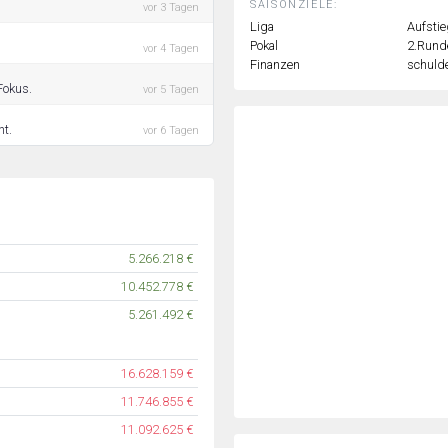
SAISONZIELE:
vor 3 Tagen
Liga
Aufstie
Pokal
2.Rund
vor 4 Tagen
Finanzen
schulde
Fokus.
vor 5 Tagen
ht.
vor 6 Tagen
5.266.218 €
10.452.778 €
5.261.492 €
16.628.159 €
11.746.855 €
11.092.625 €