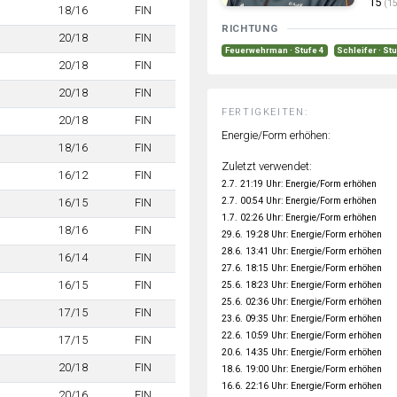
15
(15
18/16
FIN
RICHTUNG
20/18
FIN
Feuerwehrman · Stufe 4
Schleifer · St
20/18
FIN
20/18
FIN
FERTIGKEITEN:
20/18
FIN
Energie/Form erhöhen:
18/16
FIN
Zuletzt verwendet:
16/12
FIN
2.7. 21:19 Uhr: Energie/Form erhöhen
2.7. 00:54 Uhr: Energie/Form erhöhen
16/15
FIN
1.7. 02:26 Uhr: Energie/Form erhöhen
18/16
FIN
29.6. 19:28 Uhr: Energie/Form erhöhen
28.6. 13:41 Uhr: Energie/Form erhöhen
16/14
FIN
27.6. 18:15 Uhr: Energie/Form erhöhen
16/15
FIN
25.6. 18:23 Uhr: Energie/Form erhöhen
25.6. 02:36 Uhr: Energie/Form erhöhen
17/15
FIN
23.6. 09:35 Uhr: Energie/Form erhöhen
22.6. 10:59 Uhr: Energie/Form erhöhen
17/15
FIN
20.6. 14:35 Uhr: Energie/Form erhöhen
20/18
FIN
18.6. 19:00 Uhr: Energie/Form erhöhen
16.6. 22:16 Uhr: Energie/Form erhöhen
20/16
FIN