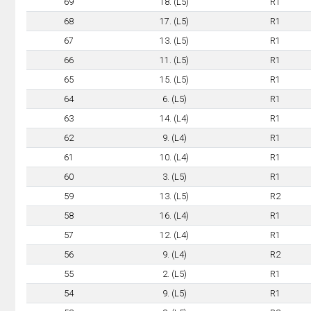
69
18. (L5)
R1
68
17. (L5)
R1
67
13. (L5)
R1
66
11. (L5)
R1
65
15. (L5)
R1
64
6. (L5)
R1
63
14. (L4)
R1
62
9. (L4)
R1
61
10. (L4)
R1
60
3. (L5)
R1
59
13. (L5)
R2
58
16. (L4)
R1
57
12. (L4)
R1
56
9. (L4)
R2
55
2. (L5)
R1
54
9. (L5)
R1