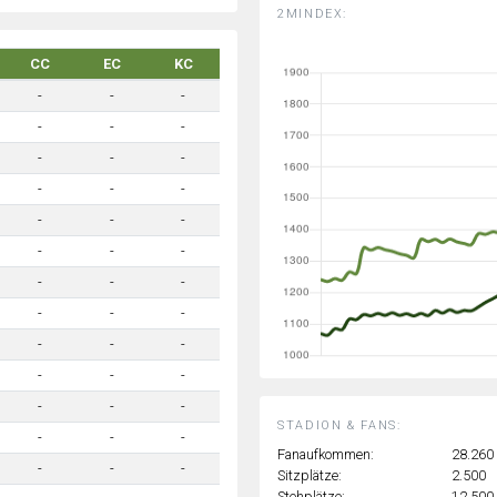
2MINDEX:
CC
EC
KC
-
-
-
-
-
-
-
-
-
-
-
-
-
-
-
-
-
-
-
-
-
-
-
-
-
-
-
-
-
-
-
-
-
STADION & FANS:
-
-
-
Fanaufkommen:
28.260
-
-
-
Sitzplätze:
2.500
Stehplätze:
12.500