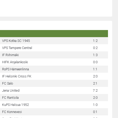
VPS Kotka SC 1945
1:2
VPS Tampere Central
0:2
IF Riihimäki
1:3
HIFK Anjalankoski
0:0
RoPS Hämeenlinna
1:1
IF Helsinki Cross FK
2:0
FC Salo
2:1
Jena United
7:2
FC Rantsila
2:0
KuPS Halsua 1952
1:0
FC Konnevesi
0:1