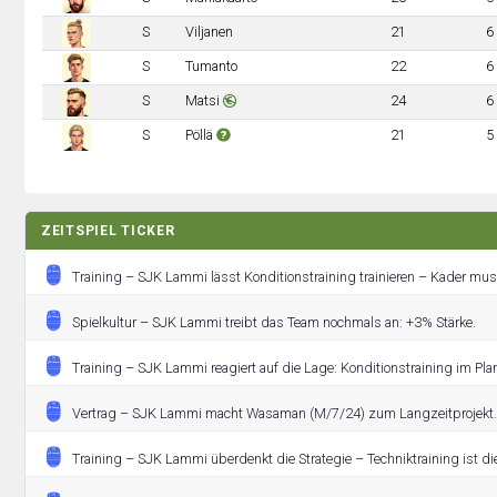
S
Viljanen
21
6
S
Tumanto
22
6
S
Matsi
24
6
S
Pöllä
21
5
ZEITSPIEL TICKER
Training – SJK Lammi lässt Konditionstraining trainieren – Kader mus
Spielkultur – SJK Lammi treibt das Team nochmals an: +3% Stärke.
Training – SJK Lammi reagiert auf die Lage: Konditionstraining im Pla
Vertrag – SJK Lammi macht Wasaman (M/7/24) zum Langzeitprojekt.
Training – SJK Lammi überdenkt die Strategie – Techniktraining ist di