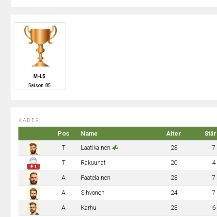
M-L5
S
aison
85
KADER:
Pos
Name
Alter
Stä
T
Laatikainen
23
7
T
Rakuunat
20
4
✚ 1
A
Paatelainen
23
7
A
Sihvonen
24
7
A
Karhu
23
6