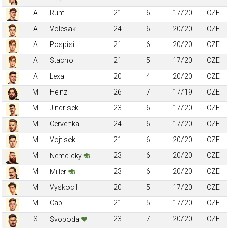
A
Runt
21
6
17/20
CZE
A
Volesak
24
6
20/20
CZE
A
Pospisil
21
6
20/20
CZE
A
Stacho
21
5
17/20
CZE
A
Lexa
20
4
20/20
CZE
M
Heinz
26
7
17/19
CZE
M
Jindrisek
23
6
17/20
CZE
M
Cervenka
24
6
17/20
CZE
M
Vojtisek
21
6
20/20
CZE
M
23
6
20/20
CZE
Nemcicky
M
23
6
20/20
CZE
Miller
M
Vyskocil
20
5
17/20
CZE
M
Cap
21
5
17/20
CZE
S
23
7
20/20
CZE
Svoboda