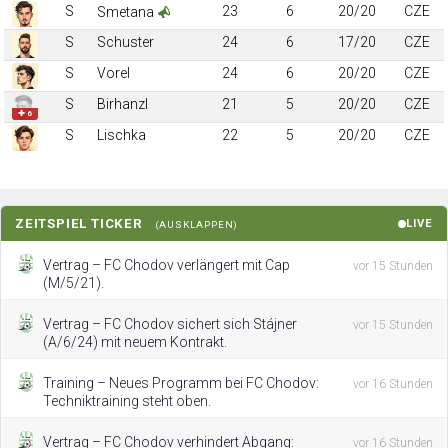
S
23
6
20/20
CZE
Smetana
S
Schuster
24
6
17/20
CZE
S
Vorel
24
6
20/20
CZE
S
Birhanzl
21
5
20/20
CZE
✚ 6
S
Lischka
22
5
20/20
CZE
ZEITSPIEL TICKER
LIVE
(AUSKLAPPEN)
Vertrag – FC Chodov verlängert mit Cap
vor 15 Stunden
(M/5/21).
Vertrag – FC Chodov sichert sich Stájner
vor 15 Stunden
(A/6/24) mit neuem Kontrakt.
Training – Neues Programm bei FC Chodov:
vor 16 Stunden
Techniktraining steht oben.
Vertrag – FC Chodov verhindert Abgang:
vor 16 Stunden