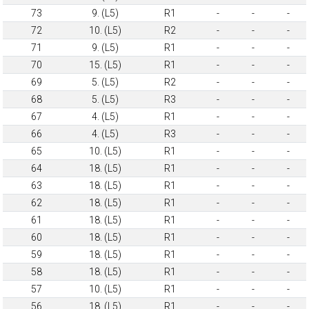
73
9. (L5)
R1
-
-
-
72
10. (L5)
R2
-
-
-
71
9. (L5)
R1
-
-
-
70
15. (L5)
R1
-
-
-
69
5. (L5)
R2
-
-
-
68
5. (L5)
R3
-
-
-
67
4. (L5)
R1
-
-
-
66
4. (L5)
R3
-
-
-
65
10. (L5)
R1
-
-
-
64
18. (L5)
R1
-
-
-
63
18. (L5)
R1
-
-
-
62
18. (L5)
R1
-
-
-
61
18. (L5)
R1
-
-
-
60
18. (L5)
R1
-
-
-
59
18. (L5)
R1
-
-
-
58
18. (L5)
R1
-
-
-
57
10. (L5)
R1
-
-
-
56
18. (L5)
R1
-
-
-