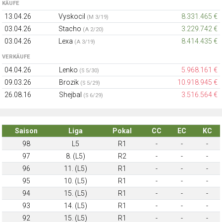
KÄUFE
13.04.26
Vyskocil
8.331.465 €
(M 3/19)
03.04.26
Stacho
3.229.742 €
(A 2/20)
03.04.26
Lexa
8.414.435 €
(A 3/19)
VERKÄUFE
04.04.26
Lenko
5.968.161 €
(S 5/30)
09.03.26
Brozik
10.918.945 €
(S 5/29)
26.08.16
Shejbal
3.516.564 €
(S 6/29)
Saison
Liga
Pokal
CC
EC
KC
98
L5
R1
-
-
-
97
8. (L5)
R2
-
-
-
96
11. (L5)
R1
-
-
-
95
10. (L5)
R1
-
-
-
94
15. (L5)
R1
-
-
-
93
14. (L5)
R1
-
-
-
92
15. (L5)
R1
-
-
-