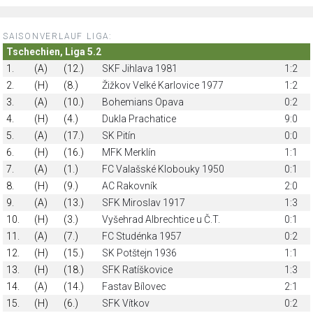
SAISONVERLAUF LIGA:
Tschechien, Liga 5.2
1.
(A)
(12.)
SKF Jihlava 1981
1:2
2.
(H)
(8.)
Žižkov Velké Karlovice 1977
1:2
3.
(A)
(10.)
Bohemians Opava
0:2
4.
(H)
(4.)
Dukla Prachatice
9:0
5.
(A)
(17.)
SK Pitín
0:0
6.
(H)
(16.)
MFK Merklín
1:1
7.
(A)
(1.)
FC Valašské Klobouky 1950
0:1
8.
(H)
(9.)
AC Rakovník
2:0
9.
(A)
(13.)
SFK Miroslav 1917
1:3
10.
(H)
(3.)
Vyšehrad Albrechtice u Č.T.
0:1
11.
(A)
(7.)
FC Studénka 1957
0:2
12.
(H)
(15.)
SK Potštejn 1936
1:1
13.
(H)
(18.)
SFK Ratíškovice
1:3
14.
(A)
(14.)
Fastav Bílovec
2:1
15.
(H)
(6.)
SFK Vítkov
0:2