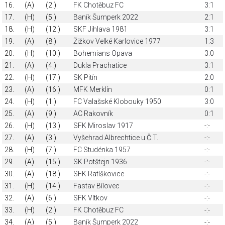
16.
(A)
(2.)
FK Chotěbuz FC
3:1
17.
(H)
(5.)
Baník Šumperk 2022
2:1
18.
(H)
(12.)
SKF Jihlava 1981
3:1
19.
(A)
(8.)
Žižkov Velké Karlovice 1977
1:3
20.
(H)
(10.)
Bohemians Opava
3:0
21.
(A)
(4.)
Dukla Prachatice
3:1
22.
(H)
(17.)
SK Pitín
2:0
23.
(A)
(16.)
MFK Merklín
0:1
24.
(H)
(1.)
FC Valašské Klobouky 1950
3:0
25.
(A)
(9.)
AC Rakovník
0:1
26.
(H)
(13.)
SFK Miroslav 1917
-:-
27.
(A)
(3.)
Vyšehrad Albrechtice u Č.T.
-:-
28.
(H)
(7.)
FC Studénka 1957
-:-
29.
(A)
(15.)
SK Potštejn 1936
-:-
30.
(A)
(18.)
SFK Ratíškovice
-:-
31.
(H)
(14.)
Fastav Bílovec
-:-
32.
(A)
(6.)
SFK Vítkov
-:-
33.
(H)
(2.)
FK Chotěbuz FC
-:-
34.
(A)
(5.)
Baník Šumperk 2022
-:-