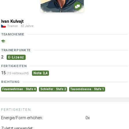
Ivan Kulvajt
Trainer · 32 Jahre
TEAMCHEMIE
TRAINERPUNKTE
2
E-Lizenz
FERTIGKEITEN
15
Note 3,4
(15 verbraucht)
RICHTUNG
Feuerwehrman · Stufe 4
Schleifer · Stufe 2
Tausendsassa · Stufe 1
FERTIGKEITEN:
Energie/Form erhöhen:
0x
Zuletzt verwendet: