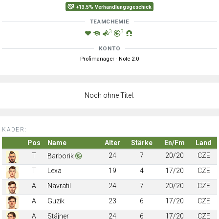
+13.5% Verhandlungsgeschick
TEAMCHEMIE
3
3
KONTO
Profimanager · Note 2.0
Noch ohne Titel.
KADER:
Pos
Name
Alter
Stärke
En/Fm
Land
T
24
7
20/20
CZE
Barborik
T
Lexa
19
4
17/20
CZE
A
Navratil
24
7
20/20
CZE
A
Guzik
23
6
17/20
CZE
A
Stájner
24
6
17/20
CZE