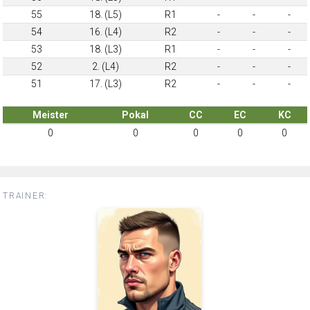
55
18. (L5)
R1
-
-
-
54
16. (L4)
R2
-
-
-
53
18. (L3)
R1
-
-
-
52
2. (L4)
R2
-
-
-
51
17. (L3)
R2
-
-
-
Meister
Pokal
CC
EC
KC
0
0
0
0
0
TRAINER: