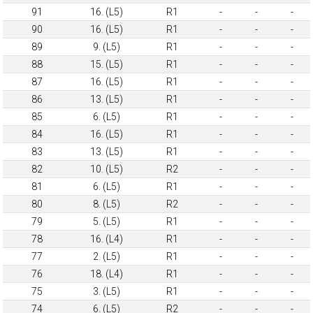
91
16. (L5)
R1
-
-
-
90
16. (L5)
R1
-
-
-
89
9. (L5)
R1
-
-
-
88
15. (L5)
R1
-
-
-
87
16. (L5)
R1
-
-
-
86
13. (L5)
R1
-
-
-
85
6. (L5)
R1
-
-
-
84
16. (L5)
R1
-
-
-
83
13. (L5)
R1
-
-
-
82
10. (L5)
R2
-
-
-
81
6. (L5)
R1
-
-
-
80
8. (L5)
R2
-
-
-
79
5. (L5)
R1
-
-
-
78
16. (L4)
R1
-
-
-
77
2. (L5)
R1
-
-
-
76
18. (L4)
R1
-
-
-
75
3. (L5)
R1
-
-
-
74
6. (L5)
R2
-
-
-