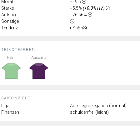
Moral:
+19.5
Stärke:
+5.5%
(+0.3% HV)
Aufstieg:
+76.56%
Sonstige:
Tendenz:
nSsSnSn
TRIKOTFARBEN:
Heim
Auswärts
SAISONZIELE:
Liga
Aufstiegsrelegation (normal)
Finanzen
schuldenfrei (leicht)