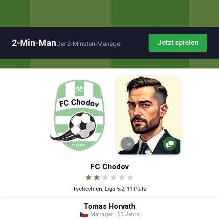
2-Min-Man
Jetzt spielen
Der 2-Minuten-Manager
→
FC Chodov
★
★
★
★
★
★
Tschechien, Liga 5.2, 11.Platz
Tomas Horvath
Manager · 53 Jahre