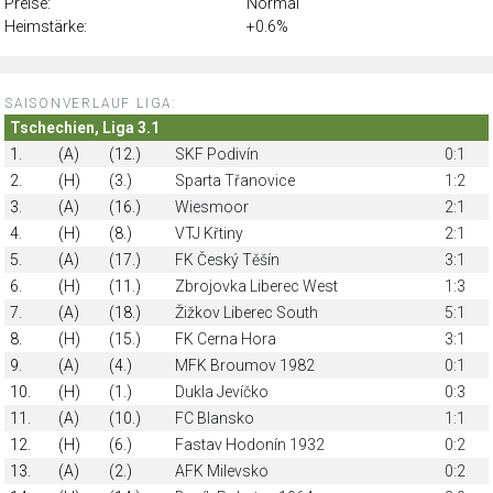
Preise:
Normal
Heimstärke:
+0.6%
SAISONVERLAUF LIGA:
Tschechien, Liga 3.1
1.
(A)
(12.)
SKF Podivín
0:1
2.
(H)
(3.)
Sparta Třanovice
1:2
3.
(A)
(16.)
Wiesmoor
2:1
4.
(H)
(8.)
VTJ Křtiny
2:1
5.
(A)
(17.)
FK Český Těšín
3:1
6.
(H)
(11.)
Zbrojovka Liberec West
1:3
7.
(A)
(18.)
Žižkov Liberec South
5:1
8.
(H)
(15.)
FK Cerna Hora
3:1
9.
(A)
(4.)
MFK Broumov 1982
0:1
10.
(H)
(1.)
Dukla Jevíčko
0:3
11.
(A)
(10.)
FC Blansko
1:1
12.
(H)
(6.)
Fastav Hodonín 1932
0:2
13.
(A)
(2.)
AFK Milevsko
0:2