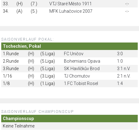
33.
(H)
(7.)
VTJ Staré Město 1911
-:-
34.
(A)
(5.)
MFK Luhačovice 2007
-:-
SAISONVERLAUF POKAL:
Tschechien, Pokal
1.Runde
(H)
(5.Liga)
FC Uničov
3:0
2.Runde
(H)
(5.Liga)
Bohemians Opava
1:0
3.Runde
(H)
(5.Liga)
SK Havlíčkův Brod
3:1 n.V.
1/16
(H)
(3.Liga)
TJ Chomutov
2:1 n.V.
1/8
(H)
(1.Liga)
1.FC Tobist Rosel
1:4
SAISONVERLAUF CHAMPIONSCUP
Championscup
Keine Teilnahme