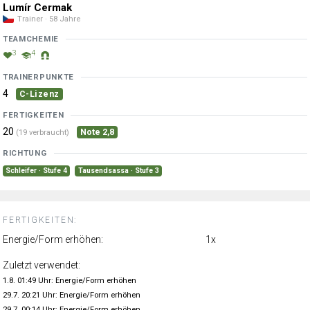
Lumír Cermak
Trainer · 58 Jahre
TEAMCHEMIE
3
4
TRAINERPUNKTE
4
C-Lizenz
FERTIGKEITEN
20
Note 2,8
(19 verbraucht)
RICHTUNG
Schleifer · Stufe 4
Tausendsassa · Stufe 3
FERTIGKEITEN:
Energie/Form erhöhen:
1x
Zuletzt verwendet:
1.8. 01:49 Uhr: Energie/Form erhöhen
29.7. 20:21 Uhr: Energie/Form erhöhen
29.7. 00:14 Uhr: Energie/Form erhöhen