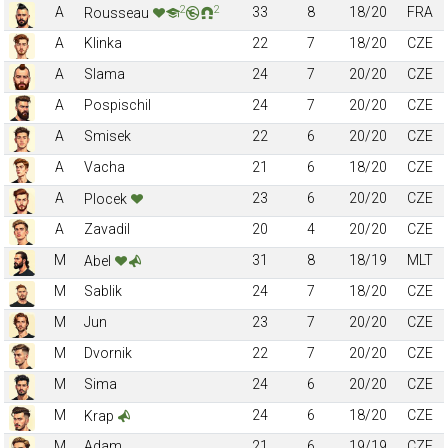
2
2
A
33
8
18/20
FRA
Rousseau
A
Klinka
22
7
18/20
CZE
A
Slama
24
7
20/20
CZE
A
Pospischil
24
7
20/20
CZE
A
Smisek
22
6
20/20
CZE
A
Vacha
21
6
18/20
CZE
A
23
6
20/20
CZE
Plocek
A
Zavadil
20
4
20/20
CZE
M
31
8
18/19
MLT
Abel
M
Sablik
24
7
18/20
CZE
M
Jun
23
7
20/20
CZE
M
Dvornik
22
7
20/20
CZE
M
Sima
24
6
20/20
CZE
M
24
6
18/20
CZE
Krap
M
Adam
21
6
19/19
CZE