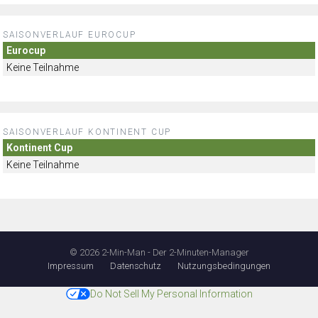
SAISONVERLAUF EUROCUP
Eurocup
Keine Teilnahme
SAISONVERLAUF KONTINENT CUP
Kontinent Cup
Keine Teilnahme
© 2026 2-Min-Man - Der 2-Minuten-Manager
Impressum
Datenschutz
Nutzungsbedingungen
Do Not Sell My Personal Information