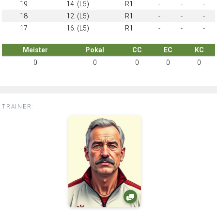
19
14. (L5)
R1
-
-
-
18
12. (L5)
R1
-
-
-
17
16. (L5)
R1
-
-
-
Meister
Pokal
CC
EC
KC
0
0
0
0
0
TRAINER: