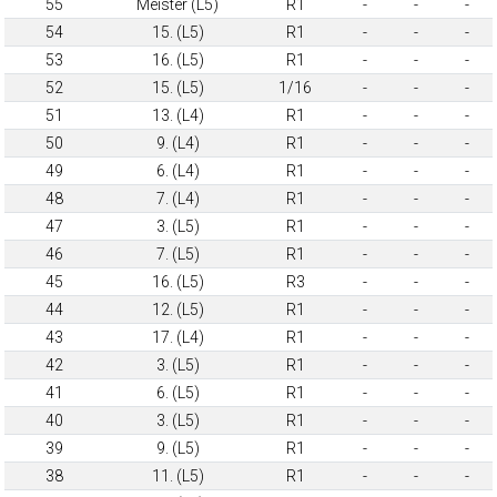
55
Meister (L5)
R1
-
-
-
54
15. (L5)
R1
-
-
-
53
16. (L5)
R1
-
-
-
52
15. (L5)
1/16
-
-
-
51
13. (L4)
R1
-
-
-
50
9. (L4)
R1
-
-
-
49
6. (L4)
R1
-
-
-
48
7. (L4)
R1
-
-
-
47
3. (L5)
R1
-
-
-
46
7. (L5)
R1
-
-
-
45
16. (L5)
R3
-
-
-
44
12. (L5)
R1
-
-
-
43
17. (L4)
R1
-
-
-
42
3. (L5)
R1
-
-
-
41
6. (L5)
R1
-
-
-
40
3. (L5)
R1
-
-
-
39
9. (L5)
R1
-
-
-
38
11. (L5)
R1
-
-
-