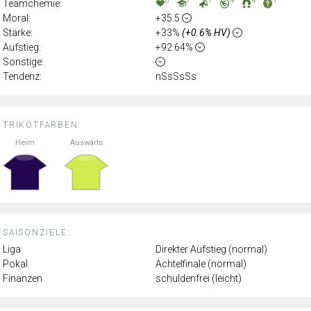
8
7
7
4
4
1
Teamchemie:
Moral:
+35.5
Stärke:
+33%
(+0.6% HV)
Aufstieg:
+92.64%
Sonstige:
Tendenz:
nSsSsSs
TRIKOTFARBEN:
Heim
Auswärts
SAISONZIELE:
Liga
Direkter Aufstieg (normal)
Pokal
Achtelfinale (normal)
Finanzen
schuldenfrei (leicht)