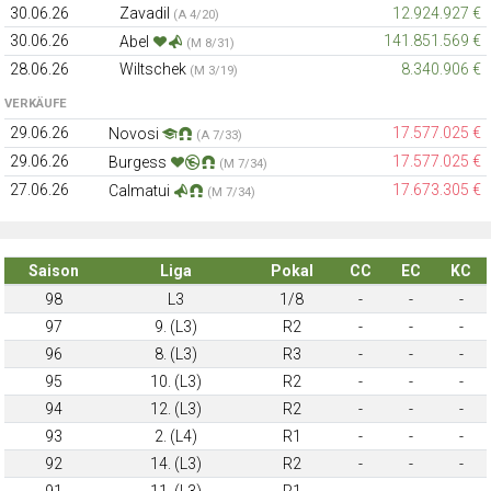
30.06.26
Zavadil
12.924.927 €
(A 4/20)
30.06.26
141.851.569 €
Abel
(M 8/31)
28.06.26
Wiltschek
8.340.906 €
(M 3/19)
VERKÄUFE
29.06.26
17.577.025 €
Novosi
(A 7/33)
29.06.26
17.577.025 €
Burgess
(M 7/34)
27.06.26
17.673.305 €
Calmatui
(M 7/34)
Saison
Liga
Pokal
CC
EC
KC
98
L3
1/8
-
-
-
97
9. (L3)
R2
-
-
-
96
8. (L3)
R3
-
-
-
95
10. (L3)
R2
-
-
-
94
12. (L3)
R2
-
-
-
93
2. (L4)
R1
-
-
-
92
14. (L3)
R2
-
-
-
91
11. (L3)
R1
-
-
-