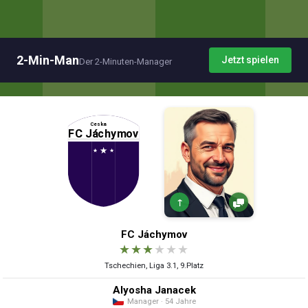
2-Min-Man
Jetzt spielen
Der 2-Minuten-Manager
↑
FC Jáchymov
★
★
★
★
★
★
Tschechien, Liga 3.1, 9.Platz
Alyosha Janacek
Manager · 54 Jahre