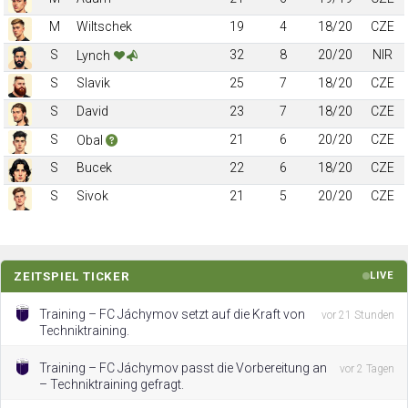
M
Wiltschek
19
4
18/20
CZE
S
32
8
20/20
NIR
Lynch
S
Slavik
25
7
18/20
CZE
S
David
23
7
18/20
CZE
S
21
6
20/20
CZE
Obal
S
Bucek
22
6
18/20
CZE
S
Sivok
21
5
20/20
CZE
ZEITSPIEL TICKER
LIVE
Training – FC Jáchymov setzt auf die Kraft von
vor 21 Stunden
Techniktraining.
Training – FC Jáchymov passt die Vorbereitung an
vor 2 Tagen
– Techniktraining gefragt.