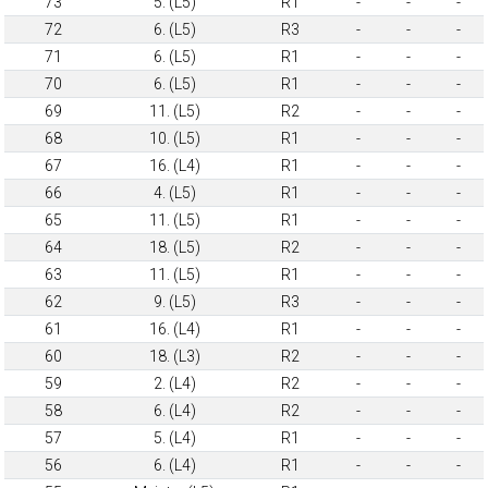
73
5. (L5)
R1
-
-
-
72
6. (L5)
R3
-
-
-
71
6. (L5)
R1
-
-
-
70
6. (L5)
R1
-
-
-
69
11. (L5)
R2
-
-
-
68
10. (L5)
R1
-
-
-
67
16. (L4)
R1
-
-
-
66
4. (L5)
R1
-
-
-
65
11. (L5)
R1
-
-
-
64
18. (L5)
R2
-
-
-
63
11. (L5)
R1
-
-
-
62
9. (L5)
R3
-
-
-
61
16. (L4)
R1
-
-
-
60
18. (L3)
R2
-
-
-
59
2. (L4)
R2
-
-
-
58
6. (L4)
R2
-
-
-
57
5. (L4)
R1
-
-
-
56
6. (L4)
R1
-
-
-