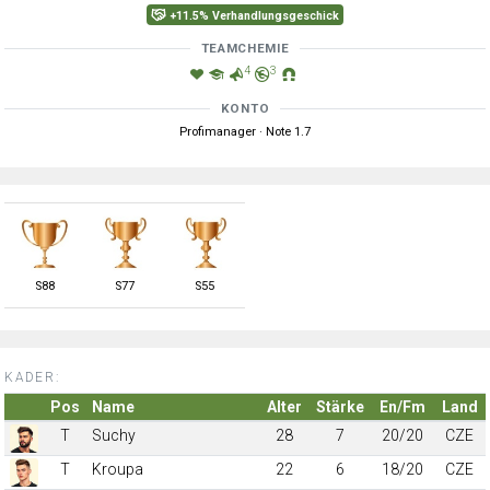
+11.5% Verhandlungsgeschick
TEAMCHEMIE
4
3
KONTO
Profimanager · Note 1.7
S
88
S
77
S
55
KADER:
Pos
Name
Alter
Stärke
En/Fm
Land
T
Suchy
28
7
20/20
CZE
T
Kroupa
22
6
18/20
CZE