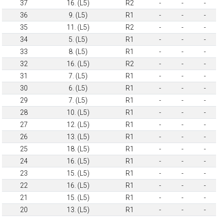
37
16. (L5)
R2
-
-
-
36
9. (L5)
R1
-
-
-
35
11. (L5)
R2
-
-
-
34
5. (L5)
R1
-
-
-
33
8. (L5)
R1
-
-
-
32
16. (L5)
R2
-
-
-
31
7. (L5)
R1
-
-
-
30
6. (L5)
R1
-
-
-
29
7. (L5)
R1
-
-
-
28
10. (L5)
R1
-
-
-
27
12. (L5)
R1
-
-
-
26
13. (L5)
R1
-
-
-
25
18. (L5)
R1
-
-
-
24
16. (L5)
R1
-
-
-
23
15. (L5)
R1
-
-
-
22
16. (L5)
R1
-
-
-
21
15. (L5)
R1
-
-
-
20
13. (L5)
R1
-
-
-