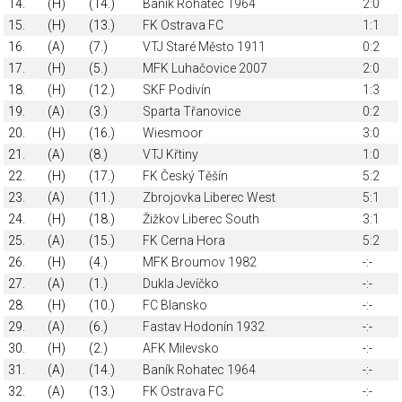
14.
(H)
(14.)
Baník Rohatec 1964
2:0
15.
(H)
(13.)
FK Ostrava FC
1:1
16.
(A)
(7.)
VTJ Staré Město 1911
0:2
17.
(H)
(5.)
MFK Luhačovice 2007
2:0
18.
(H)
(12.)
SKF Podivín
1:3
19.
(A)
(3.)
Sparta Třanovice
0:2
20.
(H)
(16.)
Wiesmoor
3:0
21.
(A)
(8.)
VTJ Křtiny
1:0
22.
(H)
(17.)
FK Český Těšín
5:2
23.
(A)
(11.)
Zbrojovka Liberec West
5:1
24.
(H)
(18.)
Žižkov Liberec South
3:1
25.
(A)
(15.)
FK Cerna Hora
5:2
26.
(H)
(4.)
MFK Broumov 1982
-:-
27.
(A)
(1.)
Dukla Jevíčko
-:-
28.
(H)
(10.)
FC Blansko
-:-
29.
(A)
(6.)
Fastav Hodonín 1932
-:-
30.
(H)
(2.)
AFK Milevsko
-:-
31.
(A)
(14.)
Baník Rohatec 1964
-:-
32.
(A)
(13.)
FK Ostrava FC
-:-