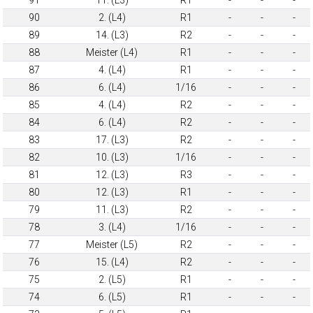
90
2. (L4)
R1
-
-
-
89
14. (L3)
R2
-
-
-
88
Meister (L4)
R1
-
-
-
87
4. (L4)
R1
-
-
-
86
6. (L4)
1/16
-
-
-
85
4. (L4)
R2
-
-
-
84
6. (L4)
R2
-
-
-
83
17. (L3)
R2
-
-
-
82
10. (L3)
1/16
-
-
-
81
12. (L3)
R3
-
-
-
80
12. (L3)
R1
-
-
-
79
11. (L3)
R2
-
-
-
78
3. (L4)
1/16
-
-
-
77
Meister (L5)
R2
-
-
-
76
15. (L4)
R2
-
-
-
75
2. (L5)
R1
-
-
-
74
6. (L5)
R1
-
-
-