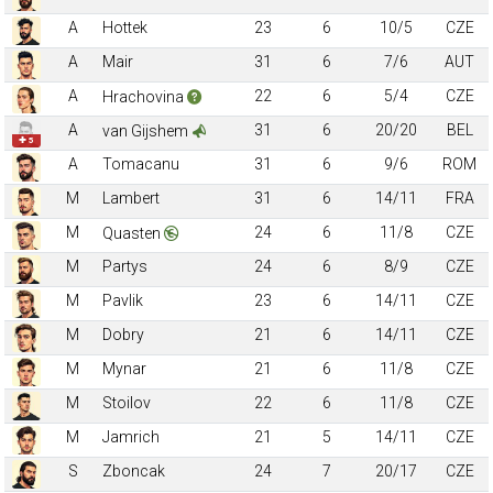
A
Hottek
23
6
10/5
CZE
A
Mair
31
6
7/6
AUT
A
22
6
5/4
CZE
Hrachovina
A
31
6
20/20
BEL
van Gijshem
✚ 5
A
Tomacanu
31
6
9/6
ROM
M
Lambert
31
6
14/11
FRA
M
24
6
11/8
CZE
Quasten
M
Partys
24
6
8/9
CZE
M
Pavlik
23
6
14/11
CZE
M
Dobry
21
6
14/11
CZE
M
Mynar
21
6
11/8
CZE
M
Stoilov
22
6
11/8
CZE
M
Jamrich
21
5
14/11
CZE
S
Zboncak
24
7
20/17
CZE