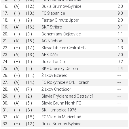
16.
(A)
(12.)
Dukla Brumov-Bylnice
2:0
17.
(H)
(10.)
FC Šlapanice
9:0
18.
(H)
(9.)
Fastav Olmütz Upper
2:0
19.
(A)
(16.)
SKF Stříbro
0:1
20.
(H)
(3.)
Bohemians Čejkovice
1:1
21.
(A)
(15.)
AC Náchod
1:0
22.
(H)
(17.)
Slavia Liberec Central FC
1:3
23.
(A)
(13.)
AFK Děčín
2:0
24.
(H)
(1.)
Dukla Toužim
0:2
25.
(A)
(6.)
SKF Uherský Ostroh
1:4
26.
(H)
(11.)
Žižkov Bzenec
-:-
27.
(A)
(14.)
FC Rokytnice v Orl. Horách
-:-
28.
(A)
(7.)
Žižkov Chotěboř
-:-
29.
(H)
(2.)
Slavia Frýdlant nad Ostravicí
-:-
30.
(A)
(5.)
Slavia Brünn North FC
-:-
31.
(H)
(8.)
SK Humpolec 1976
-:-
32.
(A)
(18.)
FC Viktoria Marienbad
-:-
33.
(H)
(12.)
Dukla Brumov-Bylnice
-:-