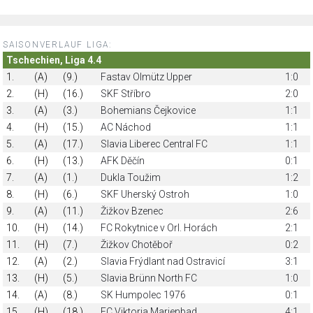
SAISONVERLAUF LIGA:
Tschechien, Liga 4.4
1.
(A)
(9.)
Fastav Olmütz Upper
1:0
2.
(H)
(16.)
SKF Stříbro
2:0
3.
(A)
(3.)
Bohemians Čejkovice
1:1
4.
(H)
(15.)
AC Náchod
1:1
5.
(A)
(17.)
Slavia Liberec Central FC
1:1
6.
(H)
(13.)
AFK Děčín
0:1
7.
(A)
(1.)
Dukla Toužim
1:2
8.
(H)
(6.)
SKF Uherský Ostroh
1:0
9.
(A)
(11.)
Žižkov Bzenec
2:6
10.
(H)
(14.)
FC Rokytnice v Orl. Horách
2:1
11.
(H)
(7.)
Žižkov Chotěboř
0:2
12.
(A)
(2.)
Slavia Frýdlant nad Ostravicí
3:1
13.
(H)
(5.)
Slavia Brünn North FC
1:0
14.
(A)
(8.)
SK Humpolec 1976
0:1
15.
(H)
(18.)
FC Viktoria Marienbad
4:1