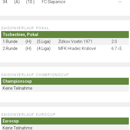
34.
(A)
(10.)
FC Šlapanice
-:-
SAISONVERLAUF POKAL:
Tschechien, Pokal
1.Runde
(H)
(5.Liga)
Žižkov Vsetín 1971
2:0
2.Runde
(H)
(4.Liga)
MFK Hradec Králové
6:7 i.E.
SAISONVERLAUF CHAMPIONSCUP
Championscup
Keine Teilnahme
SAISONVERLAUF EUROCUP
Eurocup
Keine Teilnahme