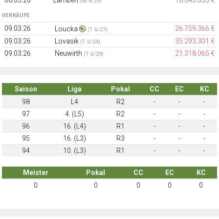
08.03.26
Lambert
18.043.033 €
(M 6/29)
VERKÄUFE
09.03.26
26.759.366 €
Loucka
(T 6/27)
09.03.26
Lovasik
35.293.301 €
(T 6/24)
09.03.26
Neuwirth
21.318.065 €
(T 6/29)
Saison
Liga
Pokal
CC
EC
KC
98
L4
R2
-
-
-
97
4. (L5)
R2
-
-
-
96
16. (L4)
R1
-
-
-
95
16. (L3)
R3
-
-
-
94
10. (L3)
R1
-
-
-
Meister
Pokal
CC
EC
KC
0
0
0
0
0