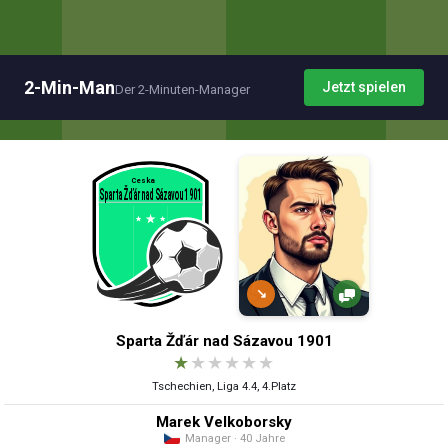
2-Min-Man
Jetzt spielen
Der 2-Minuten-Manager
↘
Sparta Žďár nad Sázavou 1901
★
★
★
★
★
★
Tschechien, Liga 4.4, 4.Platz
Marek Velkoborsky
Manager · 40 Jahre