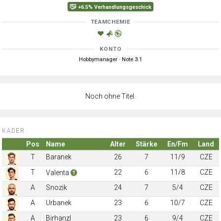
+6.5% Verhandlungsgeschick
TEAMCHEMIE
KONTO
Hobbymanager · Note 3.1
Noch ohne Titel.
KADER:
Pos
Name
Alter
Stärke
En/Fm
Land
T
Baranek
26
7
11/9
CZE
T
22
6
11/8
CZE
Valenta
A
Snozik
24
7
5/4
CZE
A
Urbanek
23
6
10/7
CZE
A
Birhanzl
23
6
9/4
CZE