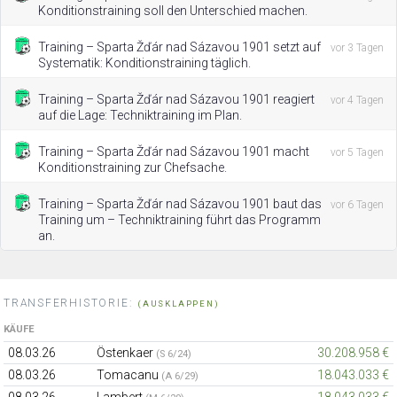
Konditionstraining soll den Unterschied machen.
Training – Sparta Žďár nad Sázavou 1901 setzt auf
vor 3 Tagen
Systematik: Konditionstraining täglich.
Training – Sparta Žďár nad Sázavou 1901 reagiert
vor 4 Tagen
auf die Lage: Techniktraining im Plan.
Training – Sparta Žďár nad Sázavou 1901 macht
vor 5 Tagen
Konditionstraining zur Chefsache.
Training – Sparta Žďár nad Sázavou 1901 baut das
vor 6 Tagen
Training um – Techniktraining führt das Programm
an.
TRANSFERHISTORIE:
(AUSKLAPPEN)
KÄUFE
08.03.26
Östenkaer
30.208.958 €
(S 6/24)
08.03.26
Tomacanu
18.043.033 €
(A 6/29)