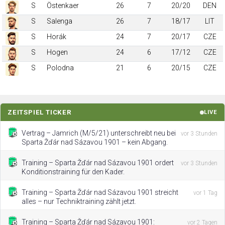
S
Östenkaer
26
7
20/20
DEN
S
Salenga
26
7
18/17
LIT
S
Horák
24
7
20/17
CZE
S
Hogen
24
6
17/12
CZE
S
Polodna
21
6
20/15
CZE
ZEITSPIEL TICKER
LIVE
Vertrag – Jamrich (M/5/21) unterschreibt neu bei
vor 3 Stunden
Sparta Žďár nad Sázavou 1901 – kein Abgang.
Training – Sparta Žďár nad Sázavou 1901 ordert
vor 3 Stunden
Konditionstraining für den Kader.
Training – Sparta Žďár nad Sázavou 1901 streicht
vor 1 Tag
alles – nur Techniktraining zählt jetzt.
Training – Sparta Žďár nad Sázavou 1901:
vor 2 Tagen