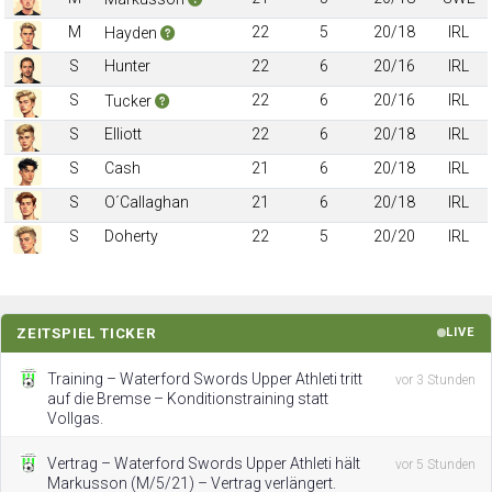
M
22
5
20/18
IRL
Hayden
S
Hunter
22
6
20/16
IRL
S
22
6
20/16
IRL
Tucker
S
Elliott
22
6
20/18
IRL
S
Cash
21
6
20/18
IRL
S
O´Callaghan
21
6
20/18
IRL
S
Doherty
22
5
20/20
IRL
ZEITSPIEL TICKER
LIVE
Training – Waterford Swords Upper Athleti tritt
vor 3 Stunden
auf die Bremse – Konditionstraining statt
Vollgas.
Vertrag – Waterford Swords Upper Athleti hält
vor 5 Stunden
Markusson (M/5/21) – Vertrag verlängert.