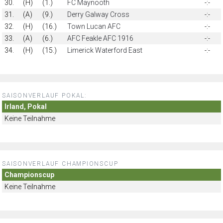
30.
(H)
(1.)
FC Maynooth
-:-
31.
(A)
(9.)
Derry Galway Cross
-:-
32.
(H)
(16.)
Town Lucan AFC
-:-
33.
(A)
(6.)
AFC Feakle AFC 1916
-:-
34.
(H)
(15.)
Limerick Waterford East
-:-
SAISONVERLAUF POKAL:
Irland, Pokal
Keine Teilnahme
SAISONVERLAUF CHAMPIONSCUP
Championscup
Keine Teilnahme