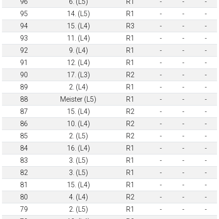
96
6. (L5)
R1
-
-
-
95
14. (L5)
R1
-
-
-
94
15. (L4)
R3
-
-
-
93
11. (L4)
R1
-
-
-
92
9. (L4)
R1
-
-
-
91
12. (L4)
R1
-
-
-
90
17. (L3)
R2
-
-
-
89
2. (L4)
R1
-
-
-
88
Meister (L5)
R1
-
-
-
87
15. (L4)
R2
-
-
-
86
10. (L4)
R2
-
-
-
85
2. (L5)
R2
-
-
-
84
16. (L4)
R1
-
-
-
83
3. (L5)
R1
-
-
-
82
3. (L5)
R1
-
-
-
81
15. (L4)
R1
-
-
-
80
4. (L4)
R2
-
-
-
79
2. (L5)
R1
-
-
-