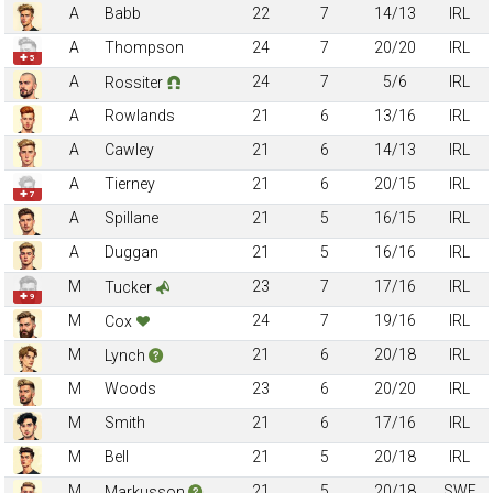
A
Babb
22
7
14/13
IRL
A
Thompson
24
7
20/20
IRL
✚ 5
A
24
7
5/6
IRL
Rossiter
A
Rowlands
21
6
13/16
IRL
A
Cawley
21
6
14/13
IRL
A
Tierney
21
6
20/15
IRL
✚ 7
A
Spillane
21
5
16/15
IRL
A
Duggan
21
5
16/16
IRL
M
23
7
17/16
IRL
Tucker
✚ 9
M
24
7
19/16
IRL
Cox
M
21
6
20/18
IRL
Lynch
M
Woods
23
6
20/20
IRL
M
Smith
21
6
17/16
IRL
M
Bell
21
5
20/18
IRL
M
21
5
20/18
SWE
Markusson