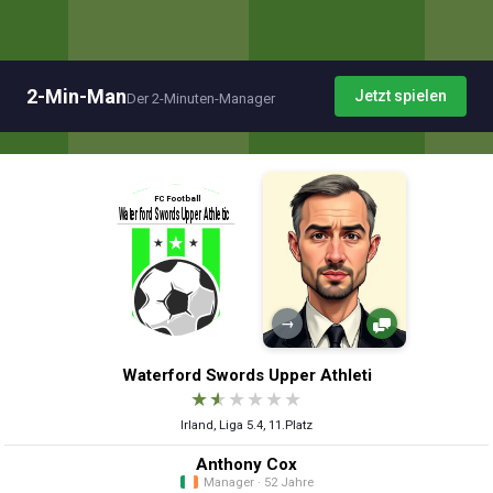
2-Min-Man
Jetzt spielen
Der 2-Minuten-Manager
→
Waterford Swords Upper Athleti
★
★
★
★
★
★
Irland, Liga 5.4, 11.Platz
Anthony Cox
Manager · 52 Jahre