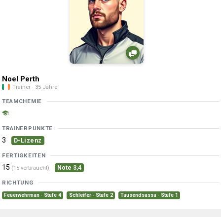
Noel Perth
Trainer · 35 Jahre
TEAMCHEMIE
TRAINERPUNKTE
3
D-Lizenz
FERTIGKEITEN
15
Note 3,4
(15 verbraucht)
RICHTUNG
Feuerwehrman · Stufe 4
Schleifer · Stufe 2
Tausendsassa · Stufe 1