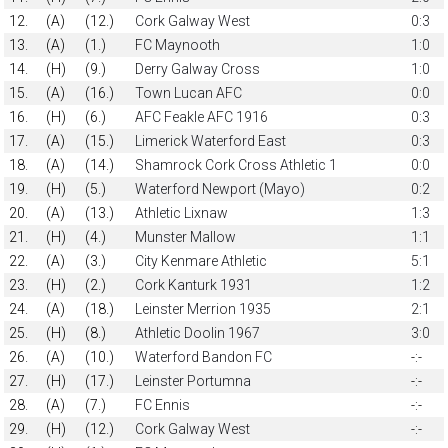
12.
(A)
(12.)
Cork Galway West
0:3
13.
(A)
(1.)
FC Maynooth
1:0
14.
(H)
(9.)
Derry Galway Cross
1:0
15.
(A)
(16.)
Town Lucan AFC
0:0
16.
(H)
(6.)
AFC Feakle AFC 1916
0:3
17.
(A)
(15.)
Limerick Waterford East
0:3
18.
(A)
(14.)
Shamrock Cork Cross Athletic 1
0:0
19.
(H)
(5.)
Waterford Newport (Mayo)
0:2
20.
(A)
(13.)
Athletic Lixnaw
1:3
21.
(H)
(4.)
Munster Mallow
1:1
22.
(A)
(3.)
City Kenmare Athletic
5:1
23.
(H)
(2.)
Cork Kanturk 1931
1:2
24.
(A)
(18.)
Leinster Merrion 1935
2:1
25.
(H)
(8.)
Athletic Doolin 1967
3:0
26.
(A)
(10.)
Waterford Bandon FC
-:-
27.
(H)
(17.)
Leinster Portumna
-:-
28.
(A)
(7.)
FC Ennis
-:-
29.
(H)
(12.)
Cork Galway West
-:-