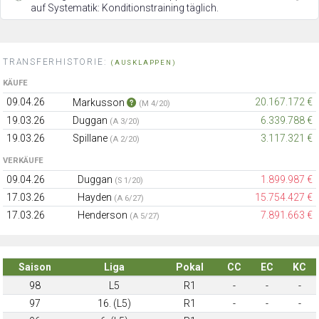
auf Systematik: Konditionstraining täglich.
TRANSFERHISTORIE:
(AUSKLAPPEN)
KÄUFE
09.04.26
20.167.172 €
Markusson
(M 4/20)
19.03.26
Duggan
6.339.788 €
(A 3/20)
19.03.26
Spillane
3.117.321 €
(A 2/20)
VERKÄUFE
09.04.26
Duggan
1.899.987 €
(S 1/20)
17.03.26
Hayden
15.754.427 €
(A 6/27)
17.03.26
Henderson
7.891.663 €
(A 5/27)
Saison
Liga
Pokal
CC
EC
KC
98
L5
R1
-
-
-
97
16. (L5)
R1
-
-
-