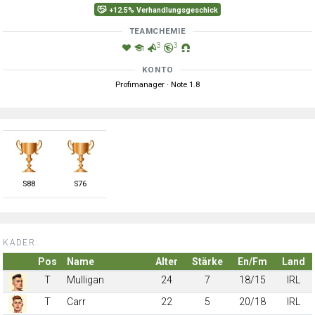
+12.5% Verhandlungsgeschick
TEAMCHEMIE
3
3
KONTO
Profimanager · Note 1.8
S
88
S
76
KADER:
Pos
Name
Alter
Stärke
En/Fm
Land
T
Mulligan
24
7
18/15
IRL
T
Carr
22
5
20/18
IRL