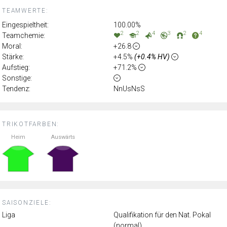
TEAMWERTE:
Eingespieltheit:
100.00%
2
2
4
3
2
4
Teamchemie:
Moral:
+26.8
Stärke:
+4.5%
(+0.4% HV)
Aufstieg:
+71.2%
Sonstige:
Tendenz:
NnUsNsS
TRIKOTFARBEN:
Heim
Auswärts
SAISONZIELE:
Liga
Qualifikation für den Nat. Pokal
(normal)