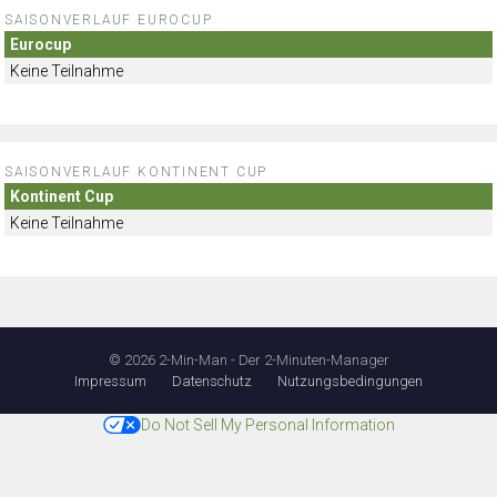
SAISONVERLAUF EUROCUP
Eurocup
Keine Teilnahme
SAISONVERLAUF KONTINENT CUP
Kontinent Cup
Keine Teilnahme
© 2026 2-Min-Man - Der 2-Minuten-Manager
Impressum
Datenschutz
Nutzungsbedingungen
Do Not Sell My Personal Information