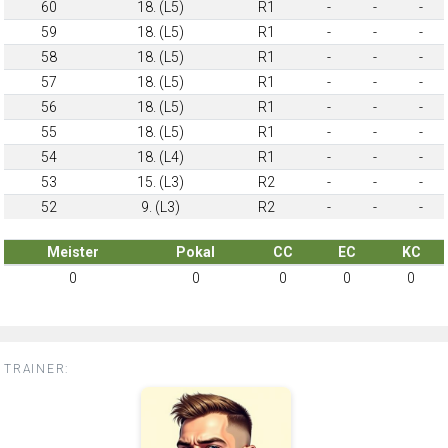
60
18. (L5)
R1
-
-
-
59
18. (L5)
R1
-
-
-
58
18. (L5)
R1
-
-
-
57
18. (L5)
R1
-
-
-
56
18. (L5)
R1
-
-
-
55
18. (L5)
R1
-
-
-
54
18. (L4)
R1
-
-
-
53
15. (L3)
R2
-
-
-
52
9. (L3)
R2
-
-
-
Meister
Pokal
CC
EC
KC
0
0
0
0
0
TRAINER: