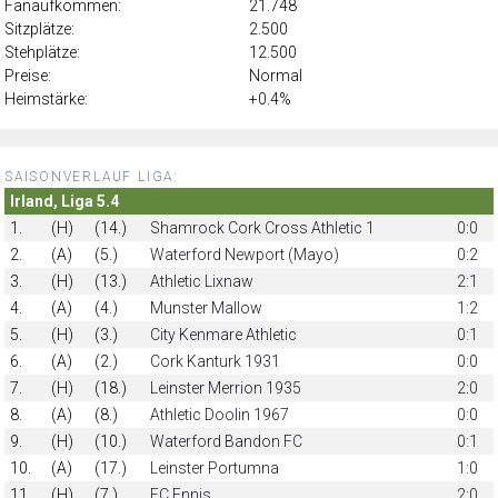
Fanaufkommen:
21.748
Sitzplätze:
2.500
Stehplätze:
12.500
Preise:
Normal
Heimstärke:
+0.4%
SAISONVERLAUF LIGA:
Irland, Liga 5.4
1.
(H)
(14.)
Shamrock Cork Cross Athletic 1
0:0
2.
(A)
(5.)
Waterford Newport (Mayo)
0:2
3.
(H)
(13.)
Athletic Lixnaw
2:1
4.
(A)
(4.)
Munster Mallow
1:2
5.
(H)
(3.)
City Kenmare Athletic
0:1
6.
(A)
(2.)
Cork Kanturk 1931
0:0
7.
(H)
(18.)
Leinster Merrion 1935
2:0
8.
(A)
(8.)
Athletic Doolin 1967
0:0
9.
(H)
(10.)
Waterford Bandon FC
0:1
10.
(A)
(17.)
Leinster Portumna
1:0
11.
(H)
(7.)
FC Ennis
2:0