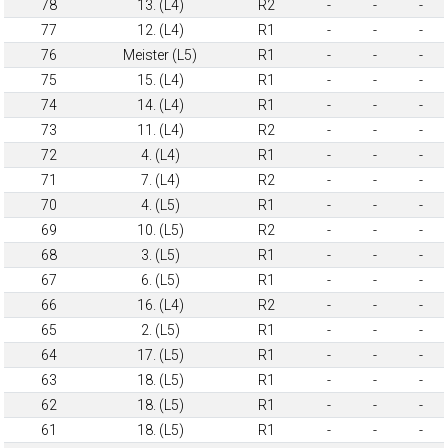
78
13. (L4)
R2
-
-
-
77
12. (L4)
R1
-
-
-
76
Meister (L5)
R1
-
-
-
75
15. (L4)
R1
-
-
-
74
14. (L4)
R1
-
-
-
73
11. (L4)
R2
-
-
-
72
4. (L4)
R1
-
-
-
71
7. (L4)
R2
-
-
-
70
4. (L5)
R1
-
-
-
69
10. (L5)
R2
-
-
-
68
3. (L5)
R1
-
-
-
67
6. (L5)
R1
-
-
-
66
16. (L4)
R2
-
-
-
65
2. (L5)
R1
-
-
-
64
17. (L5)
R1
-
-
-
63
18. (L5)
R1
-
-
-
62
18. (L5)
R1
-
-
-
61
18. (L5)
R1
-
-
-