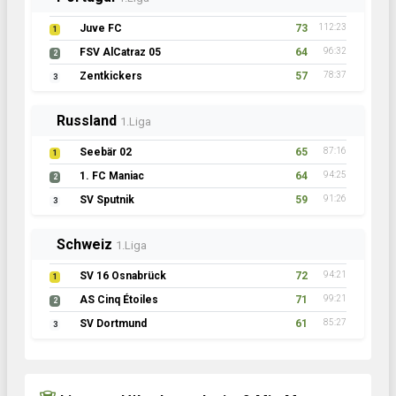
Juve FC
73
112:23
1
FSV AlCatraz 05
64
96:32
2
Zentkickers
57
78:37
3
Russland
1.Liga
Seebär 02
65
87:16
1
1. FC Maniac
64
94:25
2
SV Sputnik
59
91:26
3
Schweiz
1.Liga
SV 16 Osnabrück
72
94:21
1
AS Cinq Étoiles
71
99:21
2
SV Dortmund
61
85:27
3