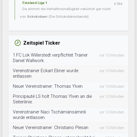
Finnland Liga 1
6 Std
Da stimmt die Verhältnismäßigkeit natürlich gar nicht
von
Schokobaer
(Die Schokobärenbande)
Zeitspiel Ticker
1.FC Lok Willerstedt verpflichtet Trainer
vor 10 Minuten
Daniel Wallwork.
Vereinstrainer Eckart Ebner wurde
vor 10 Minuten
entlassen.
Neuer Vereinstrainer: Thomas Ylven
vor 10 Minuten
Principauté LS holt Thomas Ylven an die
vor 10 Minuten
Seitenlinie.
Vereinstrainer Naci Tschämänsäminli
vor 10 Minuten
wurde entlassen.
Neuer Vereinstrainer: Christiano Plesan
vor 10 Minuten