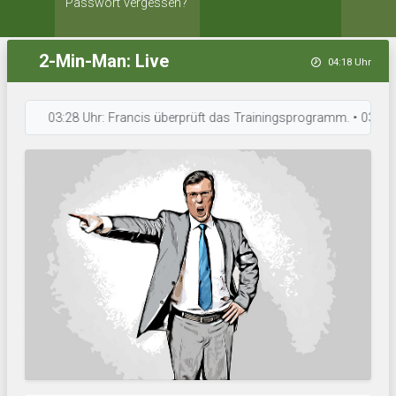
Passwort vergessen?
2-Min-Man: Live
04:18 Uhr
03:28 Uhr: Francis überprüft das Trainingsprogramm. • 03:25 Uhr: Eið