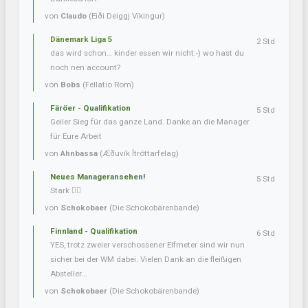
von
Claudo
(Eiði Deiggj Víkingur)
Dänemark Liga 5
2 Std
das wird schon… kinder essen wir nicht:-) wo hast du
noch nen account?
von
Bobs
(Fellatio Rom)
Färöer - Qualifikation
5 Std
Geiler Sieg für das ganze Land. Danke an die Manager
für Eure Arbeit
von
Ahnbassa
(Æðuvík Ítróttarfelag)
Neues Manageransehen!
5 Std
Stark 👍🏼
von
Schokobaer
(Die Schokobärenbande)
Finnland - Qualifikation
6 Std
YES, trotz zweier verschossener Elfmeter sind wir nun
sicher bei der WM dabei. Vielen Dank an die fleißigen
Absteller...
von
Schokobaer
(Die Schokobärenbande)