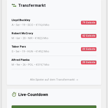
Transfermarkt
Lloyd Buckley
79 Gebote
A • 5er • 19 • SCO • €116,4 Mio
Robert McCrory
42 Gebote
M • 6er • 20 • NIR • €182,5 Mio
Tabor Pars
23 Gebote
S • 5er • 19 • HUN • €149,2 Mio
Alfred Pianka
20 Gebote
M • 9er • 26 • POL • €519,7 Mio
Alle Spieler auf dem Transfermarkt →
Live-Countdown