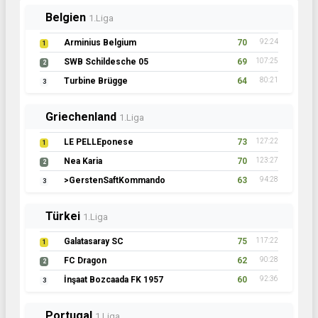
Belgien
1.Liga
Arminius Belgium
70
92:24
1
SWB Schildesche 05
69
107:25
2
Turbine Brügge
64
80:21
3
Griechenland
1.Liga
LE PELLEponese
73
127:22
1
Nea Karia
70
123:27
2
>GerstenSaftKommando
63
94:28
3
Türkei
1.Liga
Galatasaray SC
75
117:22
1
FC Dragon
62
90:28
2
İnşaat Bozcaada FK 1957
60
92:36
3
Portugal
1.Liga