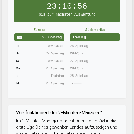
23:10:56
bis zur nächsten Auswertung
Europa
Südamerika
26. Spieltag
Training
Do
WM-Quali.
26. Spieltag
Fr
27. Spieltag
WM-Quali.
Sa
WM-Quali.
27. Spieltag
So
28. Spieltag
WM-Quali.
Mo
Training
28. Spieltag
Di
29. Spieltag
Training
Mi
Wie funktioniert der 2-Minuten-Manager?
Im 2-Minuten-Manager startest Du mit dem Ziel in die
erste Liga Deines gewählten Landes aufzusteigen und
später nationale und internationale Pokale zu