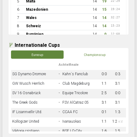
5
Malta
14
19
22:29
6
Mazedonien
14
15
19:24
7
Wales
14
14
32:27
8
Schweiz
14
14
15:23
9
Rumänien
14
0
12:60
Internationale Cups
Eurocup
Championscup
Achtelfinale
SG Dynamo Dromore
-
Kahn´s Fanclub
0:0
0:3
GW Wusch Herrlich
-
Club Magdeburg
1:1
3:1
SV 16 Osnabrück
-
Equipe Tricolore
2:5
0:0
The Greek Gods
-
FSV AlCatraz 05
3:1
3:1
IF Lisannvellir Utd.
-
CCAA FC
0:1
1:3
Kollogizer United
-
Ivanauskas
1:1
1:2
n.V.
Viktoria cristiano
-
BSF LO-City
1:6
1:5