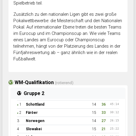
Spielbetrieb teil.
Zusätzlich zu den nationalen Ligen gibt es zwei große
Pokalwettbewerbe: die Meisterschaft und den Nationalen
Pokal. Auf internationaler Ebene treten die besten Teams
im Eurocup und im Championscup an. Wie viele Teams
eines Landes am Eurocup oder Championscup
teilnehmen, hängt von der Platzierung des Landes in der
Fünfjahreswertung ab – ganz ähnlich wie in der realen
Fußballwelt.
WM-Qualifikation
(rotierend)
Gruppe 2
1
Schottland
14
36
45:14
●
2
Färöer
15
33
30:12
●
3
Norwegen
14
27
26:15
4
Slowakei
15
21
25:22