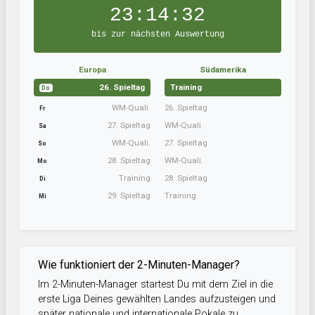
23:14:32
bis zur nächsten Auswertung
Europa
Südamerika
26. Spieltag
Training
Do
WM-Quali.
26. Spieltag
Fr
27. Spieltag
WM-Quali.
Sa
WM-Quali.
27. Spieltag
So
28. Spieltag
WM-Quali.
Mo
Training
28. Spieltag
Di
29. Spieltag
Training
Mi
Wie funktioniert der 2-Minuten-Manager?
Im 2-Minuten-Manager startest Du mit dem Ziel in die
erste Liga Deines gewählten Landes aufzusteigen und
später nationale und internationale Pokale zu