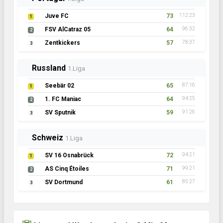
Juve FC
73
112:23
1
FSV AlCatraz 05
64
96:32
2
Zentkickers
57
78:37
3
Russland
1.Liga
Seebär 02
65
87:16
1
1. FC Maniac
64
94:25
2
SV Sputnik
59
91:26
3
Schweiz
1.Liga
SV 16 Osnabrück
72
94:21
1
AS Cinq Étoiles
71
99:21
2
SV Dortmund
61
85:27
3