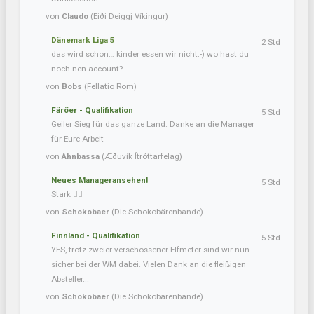
von
Claudo
(Eiði Deiggj Víkingur)
Dänemark Liga 5
2 Std
das wird schon… kinder essen wir nicht:-) wo hast du
noch nen account?
von
Bobs
(Fellatio Rom)
Färöer - Qualifikation
5 Std
Geiler Sieg für das ganze Land. Danke an die Manager
für Eure Arbeit
von
Ahnbassa
(Æðuvík Ítróttarfelag)
Neues Manageransehen!
5 Std
Stark 👍🏼
von
Schokobaer
(Die Schokobärenbande)
Finnland - Qualifikation
5 Std
YES, trotz zweier verschossener Elfmeter sind wir nun
sicher bei der WM dabei. Vielen Dank an die fleißigen
Absteller...
von
Schokobaer
(Die Schokobärenbande)