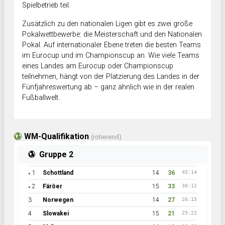
Spielbetrieb teil.
Zusätzlich zu den nationalen Ligen gibt es zwei große
Pokalwettbewerbe: die Meisterschaft und den Nationalen
Pokal. Auf internationaler Ebene treten die besten Teams
im Eurocup und im Championscup an. Wie viele Teams
eines Landes am Eurocup oder Championscup
teilnehmen, hängt von der Platzierung des Landes in der
Fünfjahreswertung ab – ganz ähnlich wie in der realen
Fußballwelt.
WM-Qualifikation
(rotierend)
Gruppe 2
1
Schottland
14
36
45:14
●
2
Färöer
15
33
30:12
●
3
Norwegen
14
27
26:15
4
Slowakei
15
21
25:22