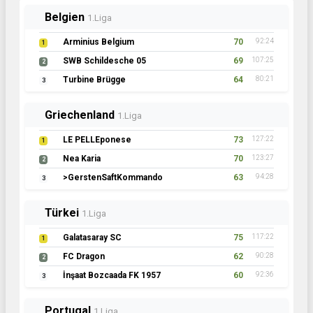
Belgien
1.Liga
Arminius Belgium
70
92:24
1
SWB Schildesche 05
69
107:25
2
Turbine Brügge
64
80:21
3
Griechenland
1.Liga
LE PELLEponese
73
127:22
1
Nea Karia
70
123:27
2
>GerstenSaftKommando
63
94:28
3
Türkei
1.Liga
Galatasaray SC
75
117:22
1
FC Dragon
62
90:28
2
İnşaat Bozcaada FK 1957
60
92:36
3
Portugal
1.Liga