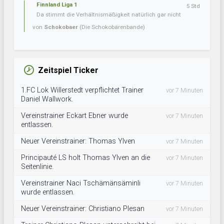
Finnland Liga 1
5 Std
Da stimmt die Verhältnismäßigkeit natürlich gar nicht
von
Schokobaer
(Die Schokobärenbande)
Zeitspiel Ticker
1.FC Lok Willerstedt verpflichtet Trainer
vor 7 Minuten
Daniel Wallwork.
Vereinstrainer Eckart Ebner wurde
vor 7 Minuten
entlassen.
Neuer Vereinstrainer: Thomas Ylven
vor 7 Minuten
Principauté LS holt Thomas Ylven an die
vor 7 Minuten
Seitenlinie.
Vereinstrainer Naci Tschämänsäminli
vor 7 Minuten
wurde entlassen.
Neuer Vereinstrainer: Christiano Plesan
vor 7 Minuten