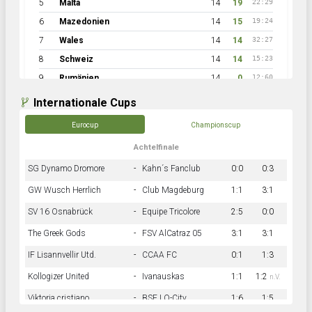
5
Malta
14
19
22:29
6
Mazedonien
14
15
19:24
7
Wales
14
14
32:27
8
Schweiz
14
14
15:23
9
Rumänien
14
0
12:60
Internationale Cups
Eurocup
Championscup
Achtelfinale
SG Dynamo Dromore
-
Kahn´s Fanclub
0:0
0:3
GW Wusch Herrlich
-
Club Magdeburg
1:1
3:1
SV 16 Osnabrück
-
Equipe Tricolore
2:5
0:0
The Greek Gods
-
FSV AlCatraz 05
3:1
3:1
IF Lisannvellir Utd.
-
CCAA FC
0:1
1:3
Kollogizer United
-
Ivanauskas
1:1
1:2
n.V.
Viktoria cristiano
-
BSF LO-City
1:6
1:5