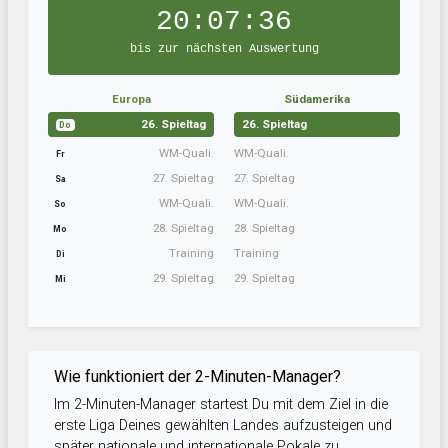
20:07:36
bis zur nächsten Auswertung
Europa
Südamerika
26. Spieltag
26. Spieltag
Do
WM-Quali.
WM-Quali.
Fr
27. Spieltag
27. Spieltag
Sa
WM-Quali.
WM-Quali.
So
28. Spieltag
28. Spieltag
Mo
Training
Training
Di
29. Spieltag
29. Spieltag
Mi
Wie funktioniert der 2-Minuten-Manager?
Im 2-Minuten-Manager startest Du mit dem Ziel in die
erste Liga Deines gewählten Landes aufzusteigen und
später nationale und internationale Pokale zu