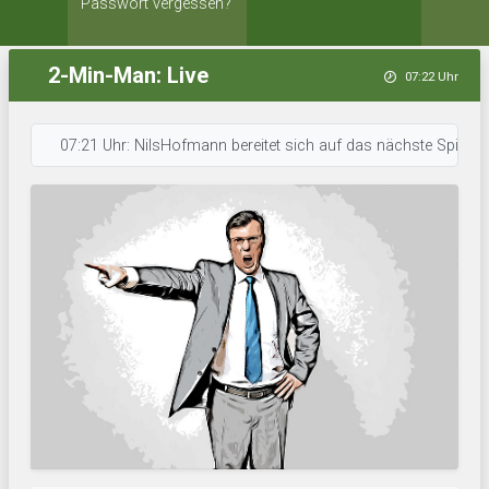
Passwort vergessen?
2-Min-Man: Live
07:22 Uhr
07:21 Uhr: NilsHofmann bereitet sich auf das nächste Spiel vor. • 0