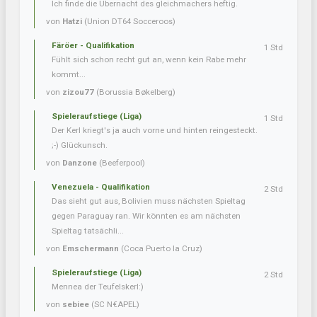
Ich finde die Übernacht des gleichmachers heftig.
von
Hatzi
(Union DT64 Socceroos)
Färöer - Qualifikation
1 Std
Fühlt sich schon recht gut an, wenn kein Rabe mehr
kommt...
von
zizou77
(Borussia Bøkelberg)
Spieleraufstiege (Liga)
1 Std
Der Kerl kriegt's ja auch vorne und hinten reingesteckt.
;-) Glückunsch.
von
Danzone
(Beeferpool)
Venezuela - Qualifikation
2 Std
Das sieht gut aus, Bolivien muss nächsten Spieltag
gegen Paraguay ran. Wir könnten es am nächsten
Spieltag tatsächli...
von
Emschermann
(Coca Puerto la Cruz)
Spieleraufstiege (Liga)
2 Std
Mennea der Teufelskerl:)
von
sebiee
(SC N€APEL)