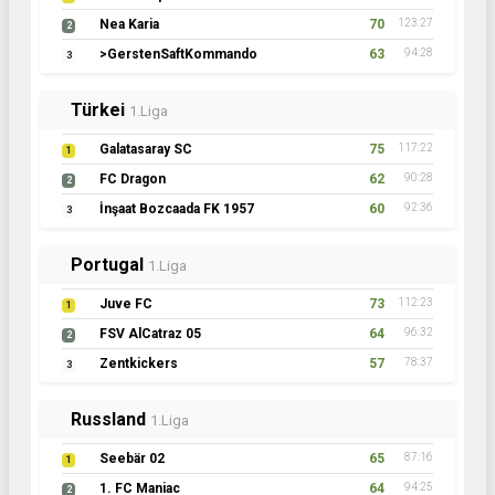
Nea Karia
70
123:27
2
>GerstenSaftKommando
63
94:28
3
Türkei
1.Liga
Galatasaray SC
75
117:22
1
FC Dragon
62
90:28
2
İnşaat Bozcaada FK 1957
60
92:36
3
Portugal
1.Liga
Juve FC
73
112:23
1
FSV AlCatraz 05
64
96:32
2
Zentkickers
57
78:37
3
Russland
1.Liga
Seebär 02
65
87:16
1
1. FC Maniac
64
94:25
2