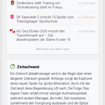
Zentkickers stellt Training um:
vor 2 Minuten
Techniktraining steht im Fokus.
SK Sawodski 2 schickt 13 Spieler zum
vor 2 Minuten
Trainingslager: Sportschule.
AS Cinq Étoiles (SUI) mischt den
vor 3 Minuten
Transfermarkt auf – Ziel:
Abwehrspielern der Stärke 9 oder 10.
Aktivitäten aus allen Ligen
Zeitaufwand
Ein Online-Fußballmanager wird in der Regel über einen
längeren Zeitraum gespielt. Anfangs sorgt die Euphorie
eines neuen Spiels für große Motivation, doch mit der
Zeit lässt diese Begeisterung oft nach. Die Folge: Das
eigene Team erhält immer weniger Aufmerksamkeit,
während andere Manager, die mehr Zeit investieren,
zunehmend den Vorsprung ausbauen und die Spitze