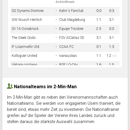
Achtelfinale
SG Dynamo Dromore
-
Kahn´s Fanclub
0:0
0:3
GW Wusch Herrlich
-
Club Magdeburg
1:1
3:1
SV 16 Osnabrück
-
Equipe Tricolore
2:5
0:0
The Greek Gods
-
FSV AlCatraz 05
3:1
3:1
IF Lisannvellir Utd.
-
CCAA FC
0:1
1:3
Kollogizer United
-
Ivanauskas
1:1
1:2
n.V.
Viktoria cristiano
-
BSF LO-City
1:6
1:5
Hnk Rama
-
Südstadkicker
0:1
2:2
Nationalteams im 2-Min-Man
Im 2-Min-Man gibt es neben den Vereinsmannschaften auch
Nationalteams. Sie werden von engagierten Usern trainiert, die
bereit sind, etwas mehr Zeit zu investieren. Die Nationaltrainer
greifen auf die Spieler der Vereine ihres Landes zurück und
stellen daraus die stärkste Auswahl zusammen.