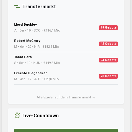
Transfermarkt
Lloyd Buckley
79 Gebote
A • 5er • 19 • SCO • €116,4 Mio
Robert McCrory
42 Gebote
M • 6er • 20 • NIR • €182,5 Mio
Tabor Pars
23 Gebote
S • 5er • 19 • HUN • €149,2 Mio
Ernesto Siegenauer
20 Gebote
M • 4er • 17 • AUT • €29,0 Mio
Alle Spieler auf dem Transfermarkt →
Live-Countdown