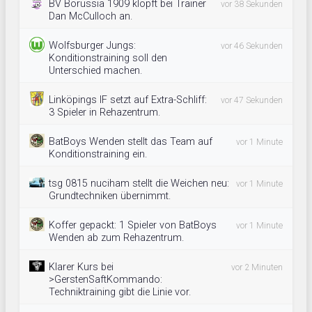
BV Borussia 1909 klopft bei Trainer
vor 38 Sekunden
Dan McCulloch an.
Wolfsburger Jungs:
vor 46 Sekunden
Konditionstraining soll den
Unterschied machen.
Linköpings IF setzt auf Extra-Schliff:
vor 47 Sekunden
3 Spieler in Rehazentrum.
BatBoys Wenden stellt das Team auf
vor 1 Minute
Konditionstraining ein.
tsg 0815 nuciham stellt die Weichen neu:
vor 1 Minute
Grundtechniken übernimmt.
Koffer gepackt: 1 Spieler von BatBoys
vor 1 Minute
Wenden ab zum Rehazentrum.
Klarer Kurs bei
vor 2 Minuten
>GerstenSaftKommando:
Techniktraining gibt die Linie vor.