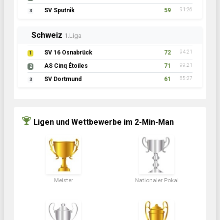
SV Sputnik
59
91:26
3
Schweiz
1.Liga
SV 16 Osnabrück
72
94:21
1
AS Cinq Étoiles
71
99:21
2
SV Dortmund
61
85:27
3
Ligen und Wettbewerbe im 2-Min-Man
Meister
Nationaler Pokal