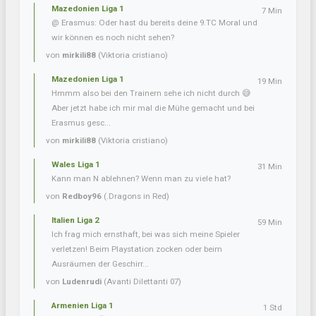
Mazedonien Liga 1
7 Min
@ Erasmus: Oder hast du bereits deine 9.TC Moral und
wir können es noch nicht sehen?
von
mirkili88
(Viktoria cristiano)
Mazedonien Liga 1
19 Min
Hmmm also bei den Trainern sehe ich nicht durch 😅
Aber jetzt habe ich mir mal die Mühe gemacht und bei
Erasmus gesc...
von
mirkili88
(Viktoria cristiano)
Wales Liga 1
31 Min
Kann man N ablehnen? Wenn man zu viele hat?
von
Redboy96
(.Dragons in Red)
Italien Liga 2
59 Min
Ich frag mich ernsthaft, bei was sich meine Spieler
verletzen! Beim Playstation zocken oder beim
Ausräumen der Geschirr...
von
Ludenrudi
(Avanti Dilettanti 07)
Armenien Liga 1
1 Std