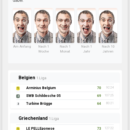
dabei.
Am Anfang
Nach 1
Nach 1
Nach 1
Nach 10
Woche
Monat
Jahr
Jahren
Belgien
1.Liga
Arminius Belgium
70
92:24
1
SWB Schildesche 05
69
107:25
2
Turbine Brügge
64
80:21
3
Griechenland
1.Liga
LE PELLEponese
73
127:22
1