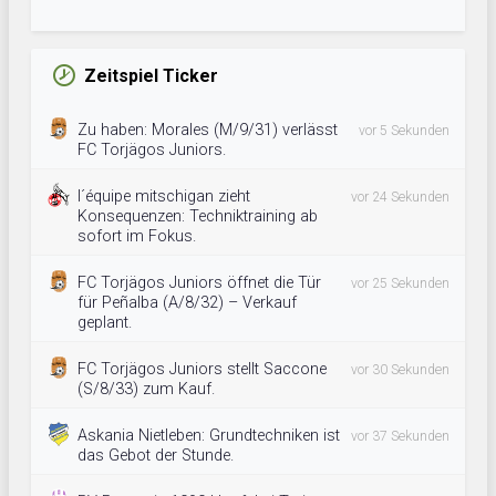
Zeitspiel Ticker
Zu haben: Morales (M/9/31) verlässt
vor 5 Sekunden
FC Torjägos Juniors.
l´équipe mitschigan zieht
vor 24 Sekunden
Konsequenzen: Techniktraining ab
sofort im Fokus.
FC Torjägos Juniors öffnet die Tür
vor 25 Sekunden
für Peñalba (A/8/32) – Verkauf
geplant.
FC Torjägos Juniors stellt Saccone
vor 30 Sekunden
(S/8/33) zum Kauf.
Askania Nietleben: Grundtechniken ist
vor 37 Sekunden
das Gebot der Stunde.