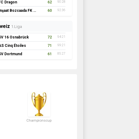
FC Dragon
62
90:28
İnşaat Bozcaada FK 1957
60
92:36
weiz
1.Liga
SV 16 Osnabrück
72
94:21
AS Cinq Étoiles
71
99:21
SV Dortmund
61
85:27
Championscup