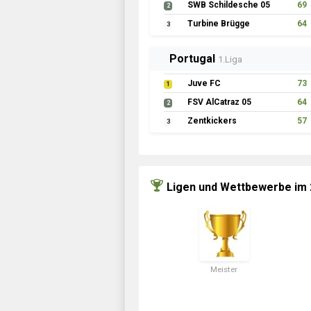
SWB Schildesche 05
69
2
Turbine Brügge
64
3
Portugal
1.Liga
Juve FC
73
1
FSV AlCatraz 05
64
2
Zentkickers
57
3
Ligen und Wettbewerbe im
Meister