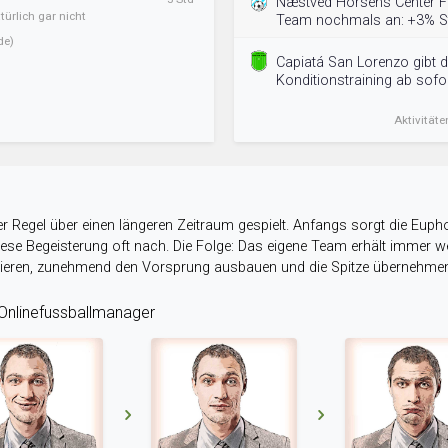
Næstved Horsens Center FK
ürlich gar nicht
Team nochmals an: +3% St
de)
Capiatá San Lorenzo gibt d
Konditionstraining ab sofor
Aktivitäte
r Regel über einen längeren Zeitraum gespielt. Anfangs sorgt die Eupho
 diese Begeisterung oft nach. Die Folge: Das eigene Team erhält immer
stieren, zunehmend den Vorsprung ausbauen und die Spitze übernehme
nlinefussballmanager