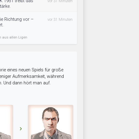
 1951 treibt das
vor 31 Minuten
ärke.
ie Richtung vor –
vor 31 Minuten
t.
n aus allen Ligen
rie eines neuen Spiels für große
 weniger Aufmerksamkeit, während
n. Und dann hört man auf.