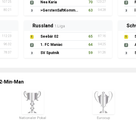
107:25
Nea Karia
70
123:27
2
2
80:21
>GerstenSaftKommando
63
94:28
3
3
Russland
Sch
1.Liga
112:23
Seebär 02
65
87:16
1
1
96:32
1. FC Maniac
64
94:25
2
2
78:37
SV Sputnik
59
91:26
3
3
 2-Min-Man
Nationaler Pokal
Eurocup