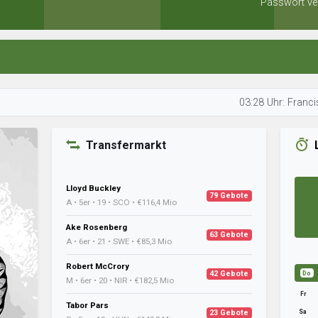
Passwort ve
03:28 Uhr: Francis schaut 
Transfermarkt
Lloyd Buckley
79 Gebote
A • 5er • 19 • SCO • €116,4 Mio
Ake Rosenberg
63 Gebote
A • 6er • 21 • SWE • €85,3 Mio
Robert McCrory
42 Gebote
Do
M • 6er • 20 • NIR • €182,5 Mio
Fr
Tabor Pars
Sa
23 Gebote