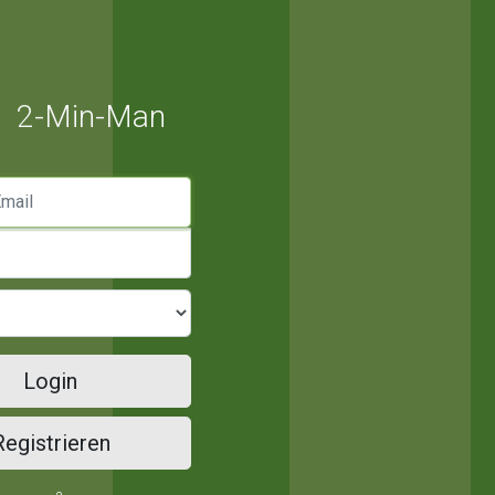
2-Min-Man
mail
Login
Registrieren