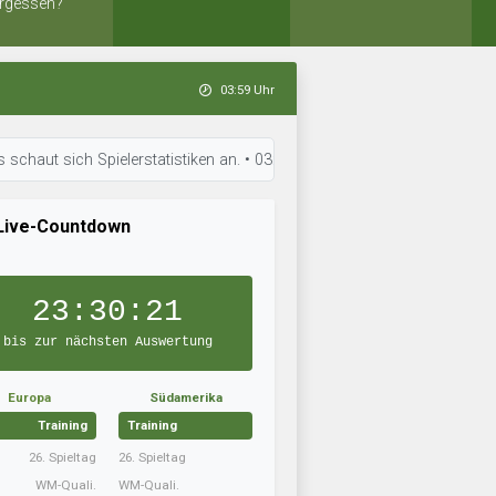
rgessen?
03:59 Uhr
sich Spielerstatistiken an. • 03:25 Uhr: Eiði Deiggj Víkingur hat neue T
Live-Countdown
23:30:20
bis zur nächsten Auswertung
Europa
Südamerika
Training
Training
26. Spieltag
26. Spieltag
WM-Quali.
WM-Quali.