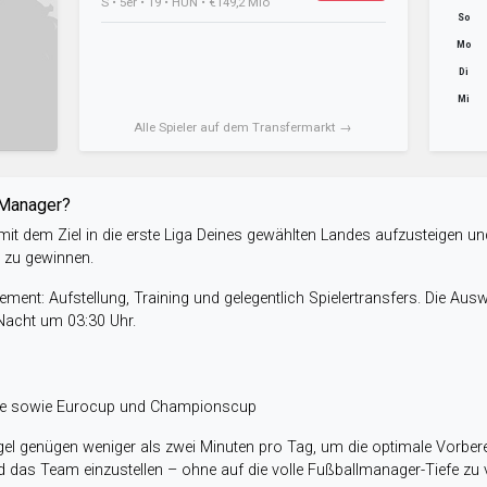
S • 5er • 19 • HUN • €149,2 Mio
So
Mo
Di
Mi
Alle Spieler auf dem Transfermarkt →
-Manager?
it dem Ziel in die erste Liga Deines gewählten Landes aufzusteigen un
e zu gewinnen.
ent: Aufstellung, Training und gelegentlich Spielertransfers. Die Aus
 Nacht um 03:30 Uhr.
ele sowie Eurocup und Championscup
el genügen weniger als zwei Minuten pro Tag, um die optimale Vorbere
 das Team einzustellen – ohne auf die volle Fußballmanager-Tiefe zu v