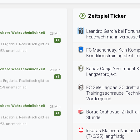
Zeitspiel Ticker
Leandro García bei Fortuna
schere Wahrscheinlichkeit
28 Min
Feuerwehrmann verbessert
+1
Ergebnis. Realistisch gibt es
FC Machahuay: Kein Kom
25% unentschied...
Konditionstraining steht im
Kapaz Ganja Yeni macht K
schere Wahrscheinlichkeit
28 Min
Langzeitprojekt.
+1
Ergebnis. Realistisch gibt es
25% unentschied...
FC Sete Lagoas SC dreht a
Trainingsschraube: Technik
Vordergrund.
schere Wahrscheinlichkeit
28 Min
Borac Orahovac: Zirkeltrai
+1
Ergebnis. Realistisch gibt es
Stunde.
25% unentschied...
Inkaras Klaipėda Naujasis 
(T/6/25) langfristig.