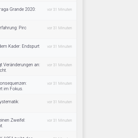
raga Grande 2020:
vor 31 Minuten
rfahrung: Pirc
vor 31 Minuten
 dem Kader: Endspurt
vor 31 Minuten
gt Veränderungen an:
vor 31 Minuten
cht.
 Konsequenzen:
vor 31 Minuten
rt im Fokus.
ystematik:
vor 31 Minuten
inen Zweifel:
vor 31 Minuten
t.