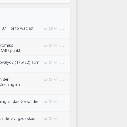
 07 Fiorito wächst –
vor 30 Minuten
.
promiss –
vor 31 Minuten
 Mittelpunkt.
ovalyov (T/6/22) zum
vor 31 Minuten
n der
vor 31 Minuten
training im
ning ist das Gebot der
vor 31 Minuten
bindet Zvirgzdaskas
vor 31 Minuten