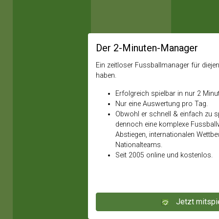
Der 2-Minuten-Manager
Ein zeitloser Fussballmanager für diejeni
haben.
Erfolgreich spielbar in nur 2 Minu
Nur eine Auswertung pro Tag.
Obwohl er schnell & einfach zu spi
dennoch eine komplexe Fussballw
Abstiegen, internationalen Wettb
Nationalteams.
Seit 2005 online und kostenlos.
Jetzt mitspi