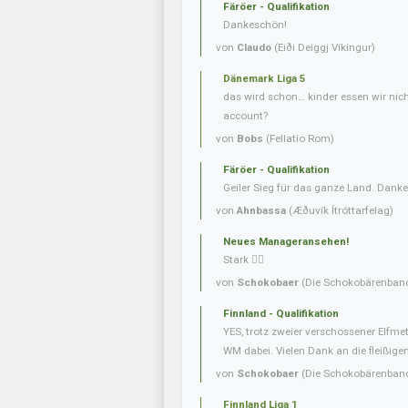
Färöer - Qualifikation
Dankeschön!
von
Claudo
(Eiði Deiggj Víkingur)
Dänemark Liga 5
das wird schon… kinder essen wir nic
account?
von
Bobs
(Fellatio Rom)
Färöer - Qualifikation
Geiler Sieg für das ganze Land. Danke
von
Ahnbassa
(Æðuvík Ítróttarfelag)
Neues Manageransehen!
Stark 👍🏼
von
Schokobaer
(Die Schokobärenban
Finnland - Qualifikation
YES, trotz zweier verschossener Elfmet
WM dabei. Vielen Dank an die fleißigen 
von
Schokobaer
(Die Schokobärenban
Finnland Liga 1