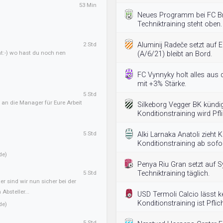
53 Min
Neues Programm bei FC B
Techniktraining steht oben.
2 Std
Aluminij Radeče setzt auf E
ht:-) wo hast du noch nen
(A/6/21) bleibt an Bord.
FC Vynnyky holt alles aus
mit +3% Stärke.
5 Std
 an die Manager für Eure Arbeit
Silkeborg Vegger BK kündi
Konditionstraining wird Pfli
5 Std
Alki Larnaka Anatoli zieht
Konditionstraining ab sofo
de)
Penya Riu Gran setzt auf S
5 Std
Techniktraining täglich.
er sind wir nun sicher bei der
Absteller...
USD Termoli Calcio lässt ke
Konditionstraining ist Pflich
de)
5 Std