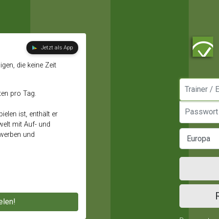
Jetzt als App
gen, die keine Zeit
Manager / E
ten pro Tag.
Passwort
elen ist, enthält er
elt mit Auf- und
ewerben und
elen!