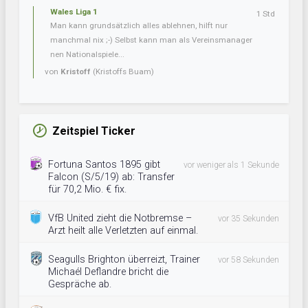
Wales Liga 1
1 Std
Man kann grundsätzlich alles ablehnen, hilft nur
manchmal nix ;-) Selbst kann man als Vereinsmanager
nen Nationalspiele...
von
Kristoff
(Kristoffs Buam)
Zeitspiel Ticker
Fortuna Santos 1895 gibt
vor weniger als 1 Sekunde
Falcon (S/5/19) ab: Transfer
für 70,2 Mio. € fix.
VfB United zieht die Notbremse –
vor 35 Sekunden
Arzt heilt alle Verletzten auf einmal.
Seagulls Brighton überreizt, Trainer
vor 58 Sekunden
Michaél Deflandre bricht die
Gespräche ab.