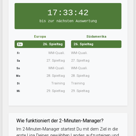
17:33:41
bis zur nächsten Auswertung
Europa
Südamerika
26. Spieltag
26. Spieltag
Do
WM-Quali.
WM-Quali.
Fr
27. Spieltag
27. Spieltag
Sa
WM-Quali.
WM-Quali.
So
28. Spieltag
28. Spieltag
Mo
Training
Training
Di
29. Spieltag
29. Spieltag
Mi
Wie funktioniert der 2-Minuten-Manager?
Im 2-Minuten-Manager startest Du mit dem Ziel in die
erste Liga Deines gewählten Landes aufzusteigen und