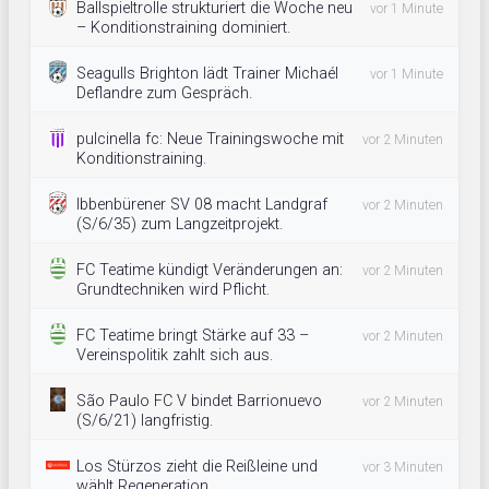
Ballspieltrolle strukturiert die Woche neu
vor 1 Minute
– Konditionstraining dominiert.
Seagulls Brighton lädt Trainer Michaél
vor 1 Minute
Deflandre zum Gespräch.
pulcinella fc: Neue Trainingswoche mit
vor 2 Minuten
Konditionstraining.
Ibbenbürener SV 08 macht Landgraf
vor 2 Minuten
(S/6/35) zum Langzeitprojekt.
FC Teatime kündigt Veränderungen an:
vor 2 Minuten
Grundtechniken wird Pflicht.
FC Teatime bringt Stärke auf 33 –
vor 2 Minuten
Vereinspolitik zahlt sich aus.
São Paulo FC V bindet Barrionuevo
vor 2 Minuten
(S/6/21) langfristig.
Los Stürzos zieht die Reißleine und
vor 3 Minuten
wählt Regeneration.