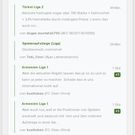
Türkei Liga 2
49 Min
Nächste heimspiel sogar über 700 Stärke + heimvorteil
+ 2,4% heimstärke durch niedrigere Preise :) wenn das
auch nic...
von
dogan.mustafa0790
(AFC MUSTI ROVERS)
Spieleraufstiege (Liga)
54 Min
Glückwunsch, vurinoma!
von
Tobi_Oner
(Ajax Lattenstramm)
Armenien Liga 1
1 Std
Aber die aktuellen Regeln lassen das ja so zu und es
+1
kann ja jeder so machen. Schade das er uns
international nicht auf ...
von
huetteben
(FC Oben Ohne)
Armenien Liga 1
1 Std
Aber auch nur, weil er die Positionen von Spielern
+1
wechselt und dadurch mit 1ern und 2ern mehrere
Aufstiege in einer Sai...
von
huetteben
(FC Oben Ohne)