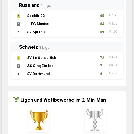
Russland
1.Liga
Seebär 02
65
87:16
1
1. FC Maniac
64
94:25
2
SV Sputnik
59
91:26
3
Schweiz
1.Liga
SV 16 Osnabrück
72
94:21
1
AS Cinq Étoiles
71
99:21
2
SV Dortmund
61
85:27
3
Ligen und Wettbewerbe im 2-Min-Man