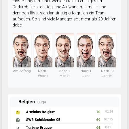
Einstellungen mit nur wenigen Klicks erledigt sind.
Dadurch bleibt der tägliche Aufwand minimal – und
dennoch lässt sich langfristig erfolgreich ein Team
aufbauen. So sind viele Manager seit mehr als 20 Jahren
dabei.
Am Anfang
Nach 1
Nach 1
Nach 1
Nach 10
Woche
Monat
Jahr
Jahren
Belgien
1.Liga
Arminius Belgium
70
92:24
1
SWB Schildesche 05
69
107:25
2
Turbine Brügge
64
80:21
3