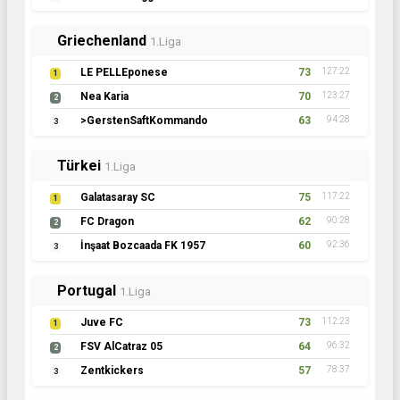
Griechenland
1.Liga
LE PELLEponese
73
127:22
1
Nea Karia
70
123:27
2
>GerstenSaftKommando
63
94:28
3
Türkei
1.Liga
Galatasaray SC
75
117:22
1
FC Dragon
62
90:28
2
İnşaat Bozcaada FK 1957
60
92:36
3
Portugal
1.Liga
Juve FC
73
112:23
1
FSV AlCatraz 05
64
96:32
2
Zentkickers
57
78:37
3