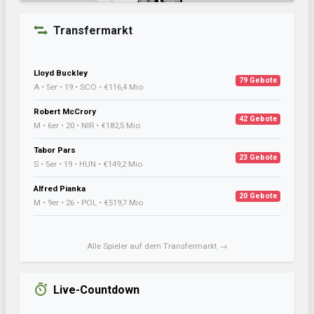
Transfermarkt
Lloyd Buckley
79 Gebote
A • 5er • 19 • SCO • €116,4 Mio
Robert McCrory
42 Gebote
M • 6er • 20 • NIR • €182,5 Mio
Tabor Pars
23 Gebote
S • 5er • 19 • HUN • €149,2 Mio
Alfred Pianka
20 Gebote
M • 9er • 26 • POL • €519,7 Mio
Alle Spieler auf dem Transfermarkt →
Live-Countdown