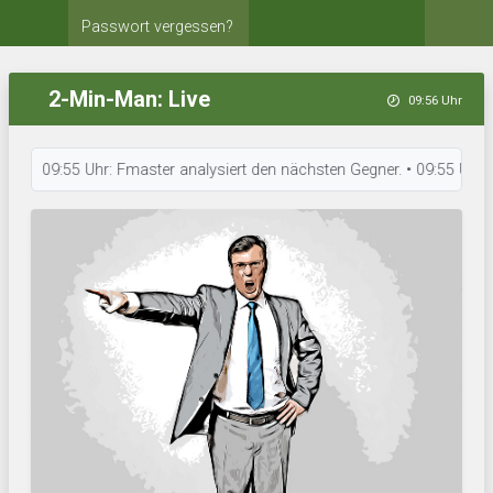
Passwort vergessen?
2-Min-Man: Live
09:56 Uhr
09:55 Uhr: Fmaster analysiert den nächsten Gegner. • 09:55 Uhr: ACBron