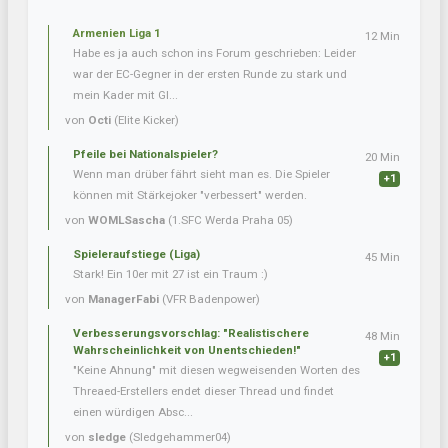
Armenien Liga 1
12 Min
Habe es ja auch schon ins Forum geschrieben: Leider
war der EC-Gegner in der ersten Runde zu stark und
mein Kader mit Gl...
von
Octi
(Elite Kicker)
Pfeile bei Nationalspieler?
20 Min
Wenn man drüber fährt sieht man es. Die Spieler
+1
können mit Stärkejoker "verbessert" werden.
von
WOMLSascha
(1.SFC Werda Praha 05)
Spieleraufstiege (Liga)
45 Min
Stark! Ein 10er mit 27 ist ein Traum :)
von
ManagerFabi
(VFR Badenpower)
Verbesserungsvorschlag: "Realistischere
48 Min
Wahrscheinlichkeit von Unentschieden!"
+1
"Keine Ahnung" mit diesen wegweisenden Worten des
Threaed-Erstellers endet dieser Thread und findet
einen würdigen Absc...
von
sledge
(Sledgehammer04)