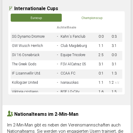
Internationale Cups
Eurocup
Championscup
Achtelfinale
SG Dynamo Dromore
-
Kahn´s Fanclub
0:0
0:3
GW Wusch Herrlich
-
Club Magdeburg
1:1
3:1
SV 16 Osnabrück
-
Equipe Tricolore
2:5
0:0
The Greek Gods
-
FSV AlCatraz 05
3:1
3:1
IF Lisannvellir Utd.
-
CCAA FC
0:1
1:3
Kollogizer United
-
Ivanauskas
1:1
1:2
n.V.
Viktoria cristiano
-
BSF LO-City
1:6
1:5
Hnk Rama
-
Südstadkicker
0:1
2:2
Nationalteams im 2-Min-Man
Im 2-Min-Man gibt es neben den Vereinsmannschaften auch
Nationalteams. Sie werden von engagierten Usern trainiert, die