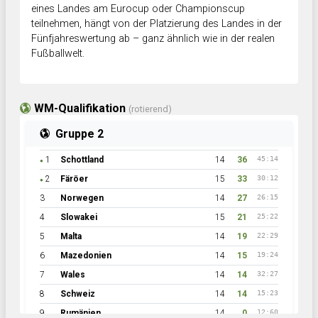
eines Landes am Eurocup oder Championscup
teilnehmen, hängt von der Platzierung des Landes in der
Fünfjahreswertung ab – ganz ähnlich wie in der realen
Fußballwelt.
WM-Qualifikation
(rotierend)
Gruppe 2
1
Schottland
14
36
45:14
●
2
Färöer
15
33
30:12
●
3
Norwegen
14
27
26:15
4
Slowakei
15
21
25:22
5
Malta
14
19
22:29
6
Mazedonien
14
15
19:24
7
Wales
14
14
32:27
8
Schweiz
14
14
15:23
9
Rumänien
14
0
12:60