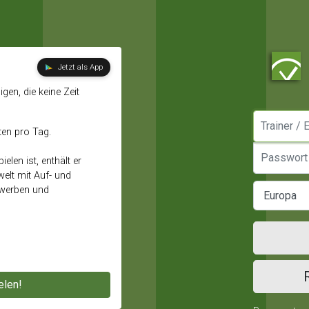
Jetzt als App
gen, die keine Zeit
Manager / E
ten pro Tag.
Passwort
elen ist, enthält er
elt mit Auf- und
ewerben und
elen!