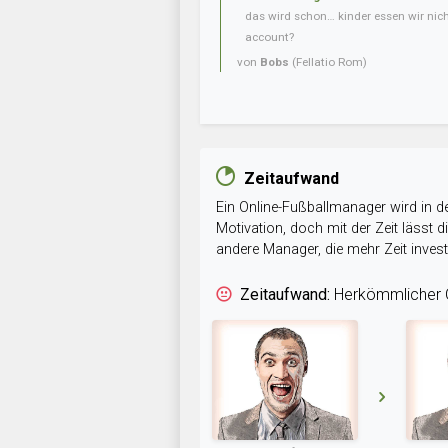
das wird schon… kinder essen wir nic
account?
von
Bobs
(Fellatio Rom)
Zeitaufwand
Ein Online-Fußballmanager wird in de
Motivation, doch mit der Zeit lässt
andere Manager, die mehr Zeit inve
Zeitaufwand:
Herkömmlicher O