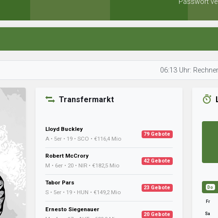
Passwort ve
06:13 Uhr: Rechner analysier
Transfermarkt
Lloyd Buckley
79 Gebote
A • 5er • 19 • SCO • €116,4 Mio
Robert McCrory
42 Gebote
M • 6er • 20 • NIR • €182,5 Mio
Tabor Pars
23 Gebote
Do
S • 5er • 19 • HUN • €149,2 Mio
Fr
Ernesto Siegenauer
Sa
20 Gebote