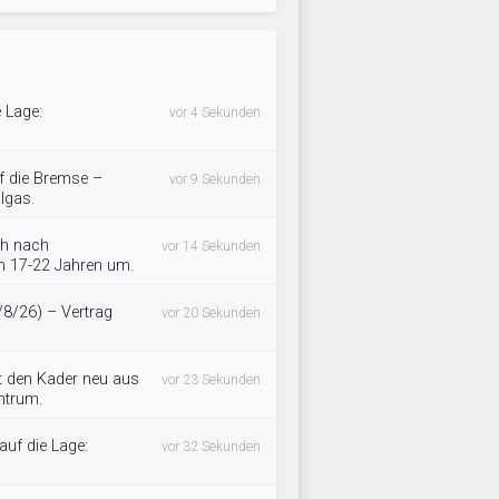
e Lage:
vor 4 Sekunden
uf die Bremse –
vor 9 Sekunden
llgas.
ch nach
vor 14 Sekunden
von 17-22 Jahren um.
8/26) – Vertrag
vor 20 Sekunden
et den Kader neu aus
vor 23 Sekunden
ntrum.
auf die Lage:
vor 32 Sekunden