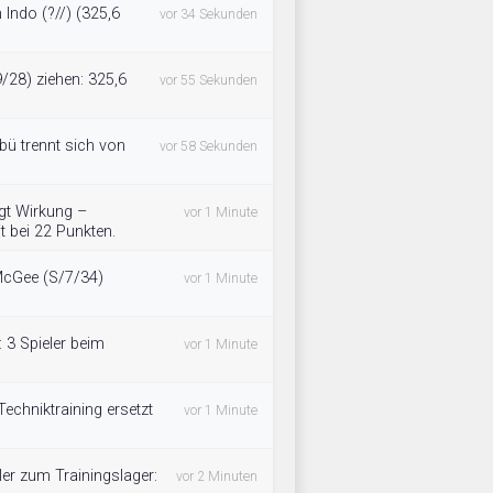
 Indo (?//) (325,6
vor 34 Sekunden
9/28) ziehen: 325,6
vor 55 Sekunden
rbü trennt sich von
vor 58 Sekunden
igt Wirkung –
vor 1 Minute
t bei 22 Punkten.
 McGee (S/7/34)
vor 1 Minute
 3 Spieler beim
vor 1 Minute
echniktraining ersetzt
vor 1 Minute
ler zum Trainingslager:
vor 2 Minuten