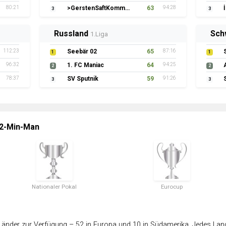
80:21
>GerstenSaftKommando
63
94:28
3
3
Russland
Sch
1.Liga
112:23
Seebär 02
65
87:16
1
1
96:32
1. FC Maniac
64
94:25
2
2
78:37
SV Sputnik
59
91:26
3
3
 2-Min-Man
Nationaler Pokal
Eurocup
änder zur Verfügung – 52 in Europa und 10 in Südamerika. Jedes Land 