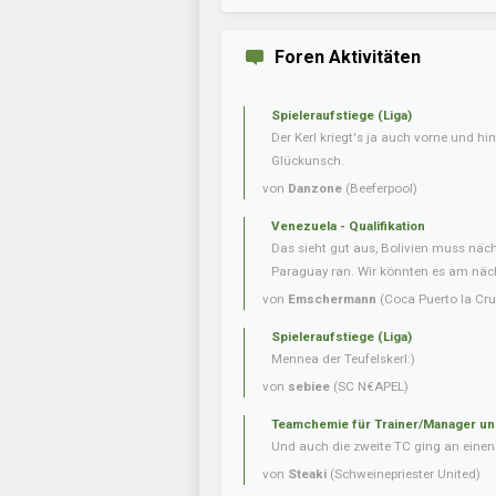
Foren Aktivitäten
Spieleraufstiege (Liga)
Der Kerl kriegt's ja auch vorne und hint
Glückunsch.
von
Danzone
(Beeferpool)
Venezuela - Qualifikation
Das sieht gut aus, Bolivien muss näc
Paraguay ran. Wir könnten es am nächs
von
Emschermann
(Coca Puerto la Cru
Spieleraufstiege (Liga)
Mennea der Teufelskerl:)
von
sebiee
(SC N€APEL)
Teamchemie für Trainer/Manager un
Und auch die zweite TC ging an einen 
von
Steaki
(Schweinepriester United)