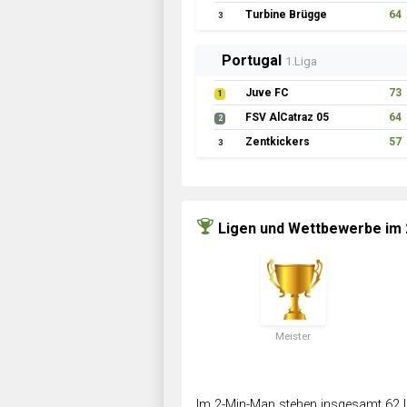
Turbine Brügge
64
3
Portugal
1.Liga
Juve FC
73
1
FSV AlCatraz 05
64
2
Zentkickers
57
3
Ligen und Wettbewerbe im
Meister
Im 2-Min-Man stehen insgesamt 62 L