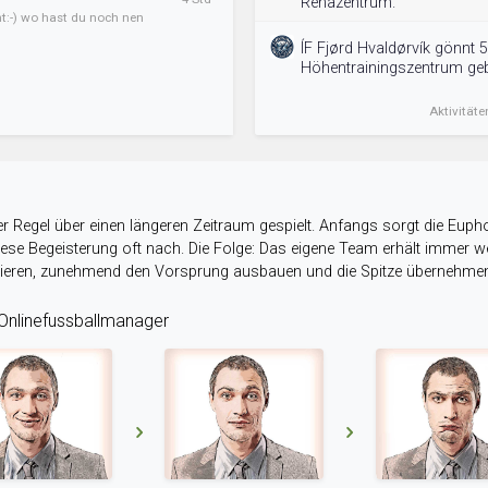
Rehazentrum.
ht:-) wo hast du noch nen
ÍF Fjørd Hvaldørvík gönnt 5
Höhentrainingszentrum ge
Aktivitäte
r Regel über einen längeren Zeitraum gespielt. Anfangs sorgt die Eupho
 diese Begeisterung oft nach. Die Folge: Das eigene Team erhält immer
stieren, zunehmend den Vorsprung ausbauen und die Spitze übernehme
nlinefussballmanager