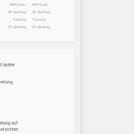
WM-Quali.
WM-Quali.
28. Spieltag
28. Spieltag
Training
Training
29. Spieltag
29. Spieltag
d später
wertung
itung auf
erzichten.