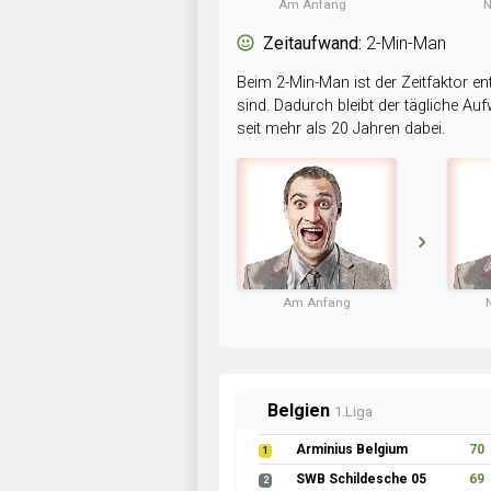
Am Anfang
N
Zeitaufwand:
2-Min-Man
Beim 2-Min-Man ist der Zeitfaktor en
sind. Dadurch bleibt der tägliche A
seit mehr als 20 Jahren dabei.
Am Anfang
Belgien
1.Liga
Arminius Belgium
70
1
SWB Schildesche 05
69
2