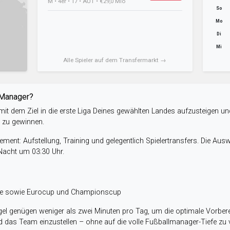
M • 4er • 17 • AUT • €29,0 Mio
So
Mo
Di
Mi
Alle Spieler auf dem Transfermarkt →
-Manager?
it dem Ziel in die erste Liga Deines gewählten Landes aufzusteigen un
e zu gewinnen.
ent: Aufstellung, Training und gelegentlich Spielertransfers. Die Aus
 Nacht um 03:30 Uhr.
ele sowie Eurocup und Championscup
el genügen weniger als zwei Minuten pro Tag, um die optimale Vorbere
 das Team einzustellen – ohne auf die volle Fußballmanager-Tiefe zu v