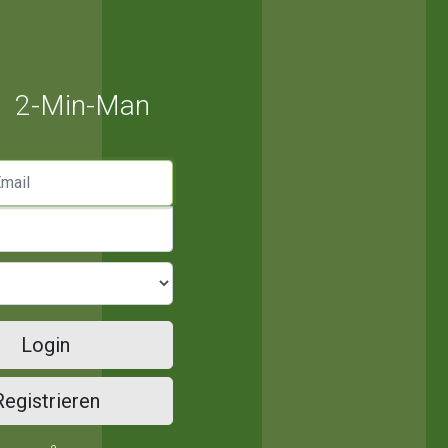
2-Min-Man
mail
Login
Registrieren