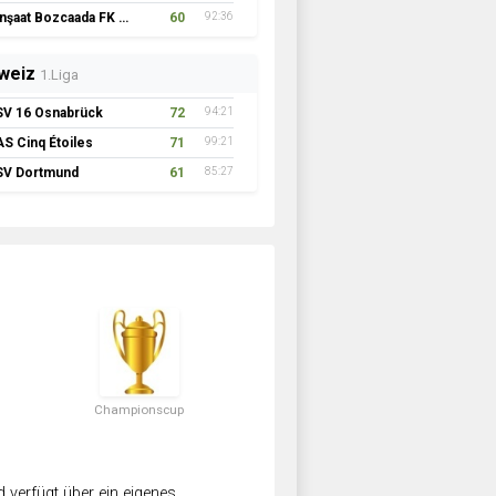
İnşaat Bozcaada FK 1957
60
92:36
weiz
1.Liga
SV 16 Osnabrück
72
94:21
AS Cinq Étoiles
71
99:21
SV Dortmund
61
85:27
Championscup
verfügt über ein eigenes