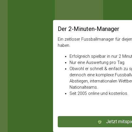
Der 2-Minuten-Manager
Ein zeitloser Fussballmanager für diejeni
haben.
Erfolgreich spielbar in nur 2 Minu
Nur eine Auswertung pro Tag.
Obwohl er schnell & einfach zu spi
dennoch eine komplexe Fussballw
Abstiegen, internationalen Wettb
Nationalteams.
Seit 2005 online und kostenlos.
Jetzt mitspi