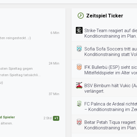
Zeitspiel Ticker
Strike-Team reagiert auf di
6 Min
Konditionstraining im Plan.
en reingesteckt. ;-)
Sofia Sofa Soccers tritt a
Konditionstraining statt Vo
24 Min
IFK Bullerbü (ESP) sieht si
hsten Spieltag gegen
Mittelfeldspieler im Alter 
ten Spieltag tatsächli...
z)
BSV Bimbum hält Vukic (A/
verlängert.
37 Min
FC Palinca de Ardeal richt
– Konditionstraining im Ze
d Spieler
2 Std
+1
Beitar Petah Tiqua reagiert 
älteren.
Konditionstraining im Plan.