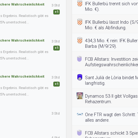
IFK Bullerbü trennt sich von
schere Wahrscheinlichkeit
3 Std
Mio. €).
+1
Ergebnis. Realistisch gibt es
IFK Bullerbü lässt Indo (S/
25% unentschied...
Mio. € als Abfindung.
schere Wahrscheinlichkeit
434,3 Mio. € rein: IFK Bulle
3 Std
Barba (M/9/29).
+1
Ergebnis. Realistisch gibt es
25% unentschied...
FCB Allstars: Investition ze
Aufstiegswahrscheinlichkei
schere Wahrscheinlichkeit
3 Std
Sant Julià de Lòria bindet
langfristig.
+1
Ergebnis. Realistisch gibt es
25% unentschied...
Dynamos 53 II gibt Vollgas:
Rehazentrum.
3 Std
One FTR wagt den Schritt: T
alles andere.
FCB Allstars schickt 3 Spie
4 Std