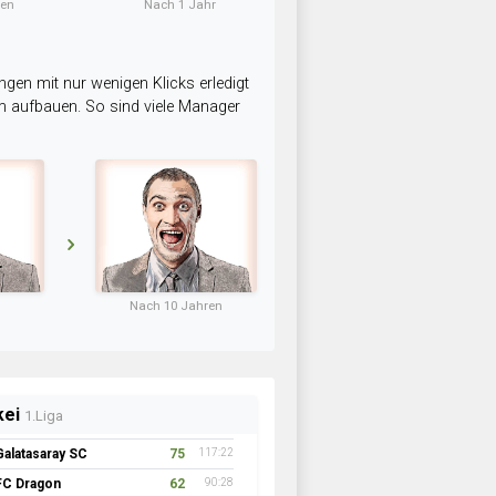
ten
Nach 1 Jahr
ngen mit nur wenigen Klicks erledigt
am aufbauen. So sind viele Manager
Nach 10 Jahren
kei
1.Liga
Galatasaray SC
75
117:22
FC Dragon
62
90:28