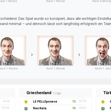
ach 1 Woche
Nach 1 Monat
Nach 6 Mona
tscheidend. Das Spiel wurde so konzipiert, dass alle wichtigen Einstellu
ufwand minimal – und dennoch lässt sich langfristig erfolgreich ein Te
Nach 1 Woche
Nach 1 Monat
Nach 1 Jahr
Griechenland
Tür
1.Liga
92:24
LE PELLEponese
73
127:22
1
1
107:25
Nea Karia
70
123:27
2
2