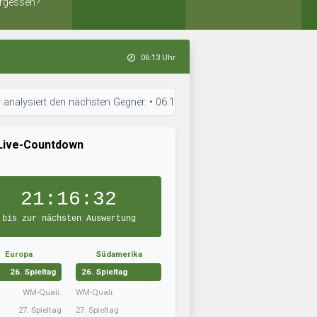
rgessen?
06:13 Uhr
t den nächsten Gegner. • 06:13 Uhr: Balaton FC hat die Aufstellung optim
Live-Countdown
21:16:31
bis zur nächsten Auswertung
Europa
Südamerika
26. Spieltag
26. Spieltag
WM-Quali.
WM-Quali.
27. Spieltag
27. Spieltag