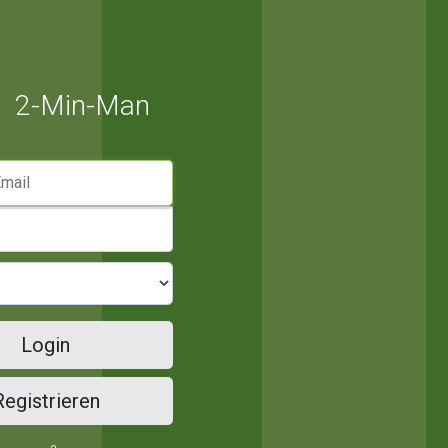
2-Min-Man
mail
Login
Registrieren