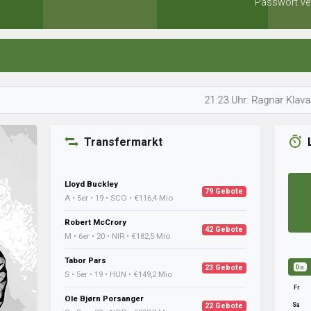
Passwort ve
21:23 Uhr: Ragnar Klavan bereitet 
Transfermarkt
Lloyd Buckley
79 Gebote
A • 5er • 19 • SCO • €116,4 Mio
Robert McCrory
42 Gebote
M • 6er • 20 • NIR • €182,5 Mio
Tabor Pars
23 Gebote
Do
S • 5er • 19 • HUN • €149,2 Mio
Fr
Ole Bjørn Porsanger
Sa
22 Gebote