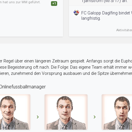
Tjärnström (M/3/17) an.
an hat uns zur WM geführt.
+1
FC Galopp Daglfing bindet 
langfristig.
Aktivitäte
r Regel über einen längeren Zeitraum gespielt. Anfangs sorgt die Eupho
 diese Begeisterung oft nach. Die Folge: Das eigene Team erhält immer
stieren, zunehmend den Vorsprung ausbauen und die Spitze übernehme
nlinefussballmanager