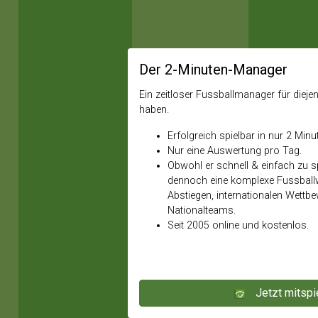
Der 2-Minuten-Manager
Ein zeitloser Fussballmanager für diejeni
haben.
Erfolgreich spielbar in nur 2 Minu
Nur eine Auswertung pro Tag.
Obwohl er schnell & einfach zu spi
dennoch eine komplexe Fussballw
Abstiegen, internationalen Wettb
Nationalteams.
Seit 2005 online und kostenlos.
Jetzt mitspi