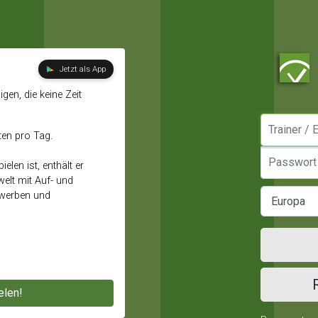
Jetzt als App
gen, die keine Zeit
Manager / E
ten pro Tag.
Passwort
elen ist, enthält er
elt mit Auf- und
ewerben und
elen!