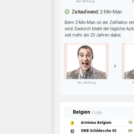
Am Anfang
N
Zeitaufwand:
2-Min-Man
Beim 2-Min-Man ist der Zeitfaktor en
sind. Dadurch bleibt der tägliche A
seit mehr als 20 Jahren dabei.
Am Anfang
Belgien
1.Liga
Arminius Belgium
70
1
SWB Schildesche 05
69
2