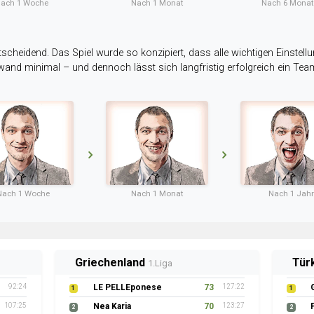
ach 1 Woche
Nach 1 Monat
Nach 6 Mona
tscheidend. Das Spiel wurde so konzipiert, dass alle wichtigen Einstellu
ufwand minimal – und dennoch lässt sich langfristig erfolgreich ein Te
Nach 1 Woche
Nach 1 Monat
Nach 1 Jahr
Griechenland
Tür
1.Liga
92:24
LE PELLEponese
73
127:22
1
1
107:25
Nea Karia
70
123:27
2
2