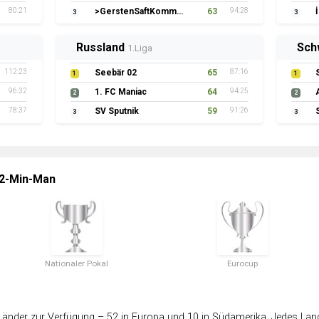
80:21
>GerstenSaftKommando
63
94:28
3
3
Russland
Sch
1.Liga
112:23
Seebär 02
65
87:16
1
1
96:32
1. FC Maniac
64
94:25
2
2
78:37
SV Sputnik
59
91:26
3
3
 2-Min-Man
Nationaler Pokal
Eurocup
änder zur Verfügung – 52 in Europa und 10 in Südamerika. Jedes Land 