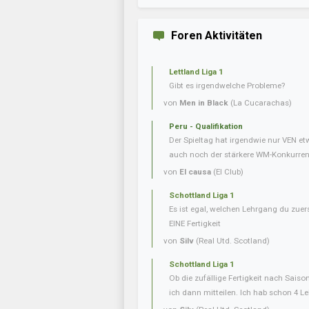
Foren Aktivitäten
Lettland Liga 1
Gibt es irgendwelche Probleme?
von
Men in Black
(La Cucarachas)
Peru - Qualifikation
Der Spieltag hat irgendwie nur VEN e
auch noch der stärkere WM-Konkurrent 
von
El causa
(El Club)
Schottland Liga 1
Es ist egal, welchen Lehrgang du zuer
EINE Fertigkeit
von
Silv
(Real Utd. Scotland)
Schottland Liga 1
Ob die zufällige Fertigkeit nach Saiso
ich dann mitteilen. Ich hab schon 4 L