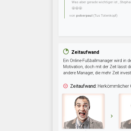
Was aber gerade wichtiger ist , Steph
🤩🤩🤩
von
pokerpaul
(Tus Totenkopf)
Zeitaufwand
Ein Online-Fußballmanager wird in de
Motivation, doch mit der Zeit lässt
andere Manager, die mehr Zeit inve
Zeitaufwand:
Herkömmlicher O