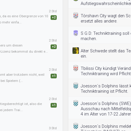
Aufstiegswahrscheinlichkeit
2 Std
Tórshavn City wagt den Schr
, da es eine Obergrenze von 10
+2
ersetzt alles andere.
b mehr einfa...
S G D: Techniktraining soll
machen.
2 Std
iners um diesen
+2
Alter Schwede stellt das T
-Lizenz bekommst du direkt e...
ein.
Tbilissi City kündigt Verän
2 Std
Techniktraining wird Pflicht
mmt aber trotzdem nicht, weil
+1
ei Spielern (...
Joesson´s Dolphins lässt k
Techniktraining ist Pflicht.
2 Std
Joesson´s Dolphins (SWE) 
tiegsberechtigt ist, also die
+1
Ausschau nach Mittelfeldsp
i jedem Trai...
4 im Alter von 17-22 Jahren
Joesson´s Dolphins meldet
3 Std