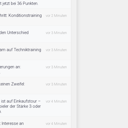
 jetzt bei 36 Punkten.
itt: Konditionstraining
vor 2 Minuten
 den Unterschied
vor 3 Minuten
eam auf Techniktraining
vor 3 Minuten
derungen an:
vor 3 Minuten
.
einen Zweifel:
vor 3 Minuten
ist auf Einkaufstour –
vor 4 Minuten
ieler der Stärke 3 oder
.
 Interesse an
vor 4 Minuten