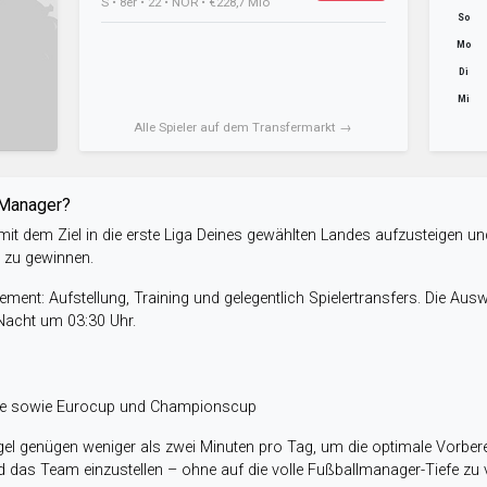
S • 8er • 22 • NOR • €228,7 Mio
So
Mo
Di
Mi
Alle Spieler auf dem Transfermarkt →
-Manager?
it dem Ziel in die erste Liga Deines gewählten Landes aufzusteigen un
e zu gewinnen.
ent: Aufstellung, Training und gelegentlich Spielertransfers. Die Aus
 Nacht um 03:30 Uhr.
ele sowie Eurocup und Championscup
el genügen weniger als zwei Minuten pro Tag, um die optimale Vorbere
 das Team einzustellen – ohne auf die volle Fußballmanager-Tiefe zu v