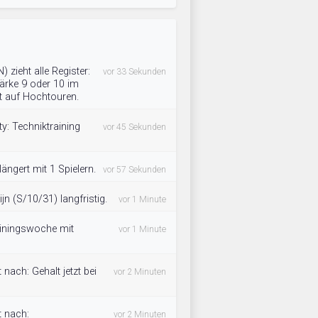
zieht alle Register:
vor 33 Sekunden
ärke 9 oder 10 im
ft auf Hochtouren.
ty: Techniktraining
vor 45 Sekunden
ngert mit 1 Spielern.
vor 57 Sekunden
n (S/10/31) langfristig.
vor 1 Minute
ainingswoche mit
vor 1 Minute
nach: Gehalt jetzt bei
vor 2 Minuten
 nach:
vor 2 Minuten