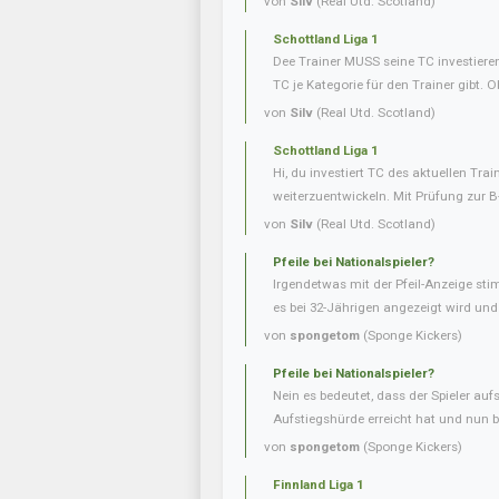
von
Silv
(Real Utd. Scotland)
Schottland Liga 1
Dee Trainer MUSS seine TC investieren
TC je Kategorie für den Trainer gibt. O
von
Silv
(Real Utd. Scotland)
Schottland Liga 1
Hi, du investiert TC des aktuellen Tra
weiterzuentwickeln. Mit Prüfung zur B
von
Silv
(Real Utd. Scotland)
Pfeile bei Nationalspieler?
Irgendetwas mit der Pfeil-Anzeige sti
es bei 32-Jährigen angezeigt wird und b
von
spongetom
(Sponge Kickers)
Pfeile bei Nationalspieler?
Nein es bedeutet, dass der Spieler aufs
Aufstiegshürde erreicht hat und nun be
von
spongetom
(Sponge Kickers)
Finnland Liga 1