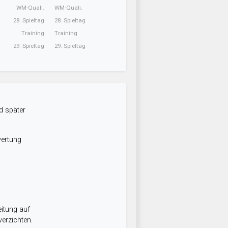
WM-Quali.
WM-Quali.
28. Spieltag
28. Spieltag
Training
Training
29. Spieltag
29. Spieltag
d später
wertung
itung auf
erzichten.