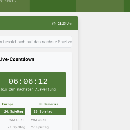
rgessen?
21:23 Uhr
sich auf das nächste Spiel vor. • 21:23 Uhr: WerderDolphins trainiert in
Live-Countdown
06:06:11
bis zur nächsten Auswertung
Europa
Südamerika
26. Spieltag
26. Spieltag
WM-Quali.
WM-Quali.
27. Spieltag
27. Spieltag