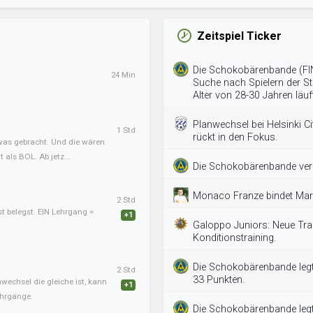
Zeitspiel Ticker
Die Schokobärenbande (FIN) 
24 Min
Suche nach Spielern der St
Alter von 28-30 Jahren läu
Planwechsel bei Helsinki Ci
1 Std
rückt in den Fokus.
twas gebracht. Und die wären
als BOL. Ab jetz...
Die Schokobärenbande verlä
Monaco Franze bindet Marij
2 Std
st belegst. EIN Lehrgang =
+1
Galoppo Juniors: Neue Tr
Konditionstraining.
Die Schokobärenbande legt 
2 Std
33 Punkten.
nwechsel die gleiche ist, kann
+1
ehrgänge.
Die Schokobärenbande legt