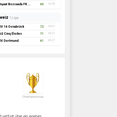
İnşaat Bozcaada FK 1957
60
92:36
weiz
1.Liga
SV 16 Osnabrück
72
94:21
AS Cinq Étoiles
71
99:21
SV Dortmund
61
85:27
Championscup
verfügt über ein eigenes