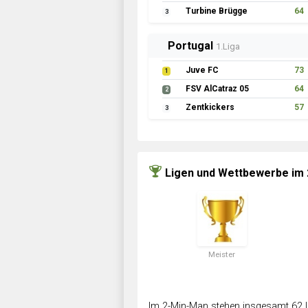
Turbine Brügge
64
3
Portugal
1.Liga
Juve FC
73
1
FSV AlCatraz 05
64
2
Zentkickers
57
3
Ligen und Wettbewerbe im
Meister
Im 2-Min-Man stehen insgesamt 62 L