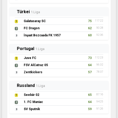
Türkei
1.Liga
Galatasaray SC
75
117:22
1
FC Dragon
62
90:28
2
İnşaat Bozcaada FK 1957
60
92:36
3
Portugal
1.Liga
Juve FC
73
112:23
1
FSV AlCatraz 05
64
96:32
2
Zentkickers
57
78:37
3
Russland
1.Liga
Seebär 02
65
87:16
1
1. FC Maniac
64
94:25
2
SV Sputnik
59
91:26
3