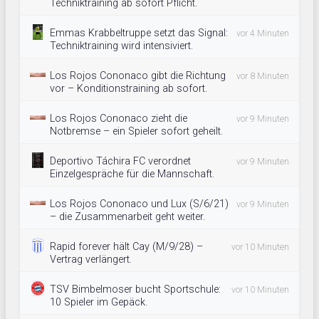
Techniktraining ab sofort Pflicht.
Emmas Krabbeltruppe setzt das Signal:
vor 4 Minuten
Techniktraining wird intensiviert.
Los Rojos Cononaco gibt die Richtung
vor 8 Minuten
vor – Konditionstraining ab sofort.
Los Rojos Cononaco zieht die
vor 9 Minuten
Notbremse – ein Spieler sofort geheilt.
Deportivo Táchira FC verordnet
vor 9 Minuten
Einzelgespräche für die Mannschaft.
Los Rojos Cononaco und Lux (S/6/21)
vor 9 Minuten
– die Zusammenarbeit geht weiter.
Rapid forever hält Cay (M/9/28) –
vor 10 Minuten
Vertrag verlängert.
TSV Bimbelmoser bucht Sportschule:
vor 10 Minuten
10 Spieler im Gepäck.