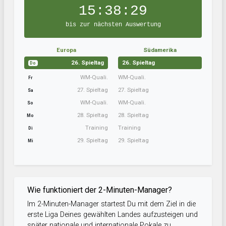
15:38:28
bis zur nächsten Auswertung
Europa
Südamerika
26. Spieltag
26. Spieltag
Do
WM-Quali.
WM-Quali.
Fr
27. Spieltag
27. Spieltag
Sa
WM-Quali.
WM-Quali.
So
28. Spieltag
28. Spieltag
Mo
Training
Training
Di
29. Spieltag
29. Spieltag
Mi
Wie funktioniert der 2-Minuten-Manager?
Im 2-Minuten-Manager startest Du mit dem Ziel in die
erste Liga Deines gewählten Landes aufzusteigen und
später nationale und internationale Pokale zu