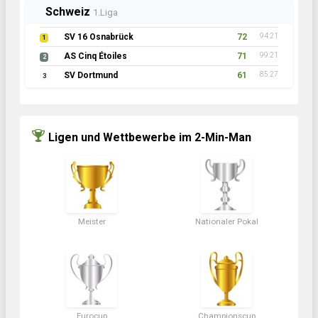
Schweiz
1.Liga
SV 16 Osnabrück
72
94:21
1
AS Cinq Étoiles
71
99:21
2
SV Dortmund
61
85:27
3
Ligen und Wettbewerbe im 2-Min-Man
Meister
Nationaler Pokal
Eurocup
Championscup