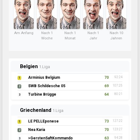
Am Anfang
Nach 1
Nach 1
Nach 1
Nach 10
Woche
Monat
Jahr
Jahren
Belgien
1.Liga
Arminius Belgium
70
92:24
1
SWB Schildesche 05
69
107:25
2
Turbine Brügge
64
80:21
3
Griechenland
1.Liga
LE PELLEponese
73
127:22
1
Nea Karia
70
123:27
2
>GerstenSaftKommando
63
94:28
3