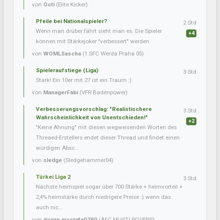
von
Octi
(Elite Kicker)
Pfeile bei Nationalspieler?
2 Std
Wenn man drüber fährt sieht man es. Die Spieler
+4
können mit Stärkejoker "verbessert" werden.
von
WOMLSascha
(1.SFC Werda Praha 05)
Spieleraufstiege (Liga)
3 Std
Stark! Ein 10er mit 27 ist ein Traum :)
von
ManagerFabi
(VFR Badenpower)
Verbesserungsvorschlag: "Realistischere
3 Std
Wahrscheinlichkeit von Unentschieden!"
+2
"Keine Ahnung" mit diesen wegweisenden Worten des
Threaed-Erstellers endet dieser Thread und findet einen
würdigen Absc...
von
sledge
(Sledgehammer04)
Türkei Liga 2
3 Std
Nächste heimspiel sogar über 700 Stärke + heimvorteil +
2,4% heimstärke durch niedrigere Preise :) wenn das
auch nic...
von
dogan.mustafa0790
(AFC MUSTI ROVERS)