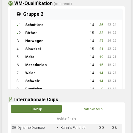
WM-Qualifikation
(rotierend)
Gruppe 2
1
Schottland
14
36
45:14
●
2
Färöer
15
33
30:12
●
3
Norwegen
14
27
26:15
4
Slowakei
15
21
25:22
5
Malta
14
19
22:29
6
Mazedonien
14
15
19:24
7
Wales
14
14
32:27
8
Schweiz
14
14
15:23
9
Rumänien
14
0
12:60
Internationale Cups
Eurocup
Championscup
Achtelfinale
SG Dynamo Dromore
-
Kahn´s Fanclub
0:0
0:3