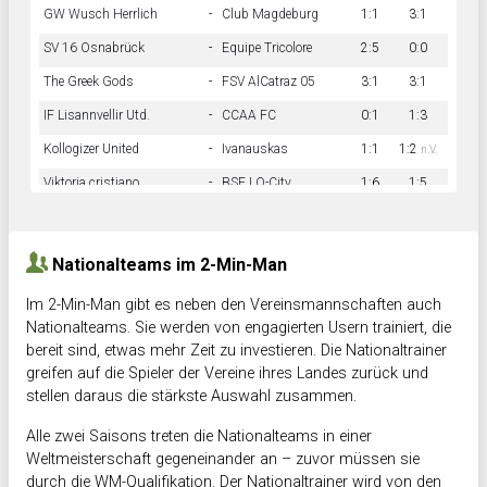
GW Wusch Herrlich
-
Club Magdeburg
1:1
3:1
SV 16 Osnabrück
-
Equipe Tricolore
2:5
0:0
The Greek Gods
-
FSV AlCatraz 05
3:1
3:1
IF Lisannvellir Utd.
-
CCAA FC
0:1
1:3
Kollogizer United
-
Ivanauskas
1:1
1:2
n.V.
Viktoria cristiano
-
BSF LO-City
1:6
1:5
Hnk Rama
-
Südstadkicker
0:1
2:2
Nationalteams im 2-Min-Man
Im 2-Min-Man gibt es neben den Vereinsmannschaften auch
Nationalteams. Sie werden von engagierten Usern trainiert, die
bereit sind, etwas mehr Zeit zu investieren. Die Nationaltrainer
greifen auf die Spieler der Vereine ihres Landes zurück und
stellen daraus die stärkste Auswahl zusammen.
Alle zwei Saisons treten die Nationalteams in einer
Weltmeisterschaft gegeneinander an – zuvor müssen sie
durch die WM-Qualifikation. Der Nationaltrainer wird von den