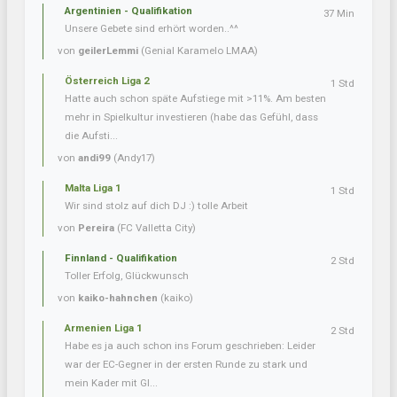
Argentinien - Qualifikation
37 Min
Unsere Gebete sind erhört worden..^^
von
geilerLemmi
(Genial Karamelo LMAA)
Österreich Liga 2
1 Std
Hatte auch schon späte Aufstiege mit >11%. Am besten
mehr in Spielkultur investieren (habe das Gefühl, dass
die Aufsti...
von
andi99
(Andy17)
Malta Liga 1
1 Std
Wir sind stolz auf dich DJ :) tolle Arbeit
von
Pereira
(FC Valletta City)
Finnland - Qualifikation
2 Std
Toller Erfolg, Glückwunsch
von
kaiko-hahnchen
(kaiko)
Armenien Liga 1
2 Std
Habe es ja auch schon ins Forum geschrieben: Leider
war der EC-Gegner in der ersten Runde zu stark und
mein Kader mit Gl...