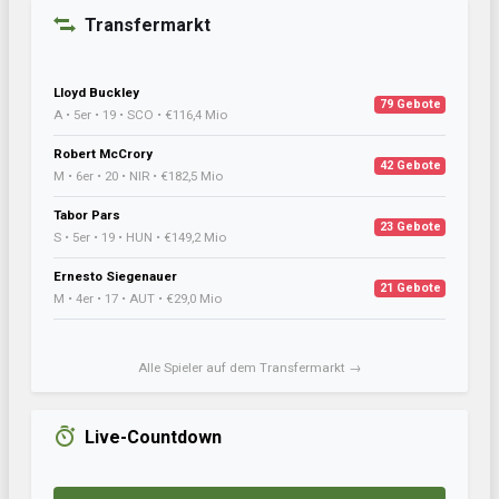
Transfermarkt
Lloyd Buckley
79 Gebote
A • 5er • 19 • SCO • €116,4 Mio
Robert McCrory
42 Gebote
M • 6er • 20 • NIR • €182,5 Mio
Tabor Pars
23 Gebote
S • 5er • 19 • HUN • €149,2 Mio
Ernesto Siegenauer
21 Gebote
M • 4er • 17 • AUT • €29,0 Mio
Alle Spieler auf dem Transfermarkt →
Live-Countdown