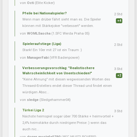
von
Octi
(Elite Kicker)
Pfeile bei Nationalspieler?
2 Std
Wenn man drüber fährt sieht man es. Die Spieler
+4
können mit Stärkejoker "verbessert" werden.
von
WOMLSascha
(1.SFC Werda Praha 05)
Spieleraufstiege (Liga)
2 Std
Stark! Ein 10er mit 27 ist ein Traum :)
von
ManagerFabi
(VFR Badenpower)
Verbesserungsvorschlag: "Realistischere
3 Std
Wahrscheinlichkeit von Unentschieden!"
+2
"Keine Ahnung" mit diesen wegweisenden Worten des
Threaed-Erstellers endet dieser Thread und findet einen
würdigen Absc...
von
sledge
(Sledgehammer04)
Türkei Liga 2
3 Std
Nächste heimspiel sogar über 700 Stärke + heimvorteil +
2,4% heimstärke durch niedrigere Preise :) wenn das
auch nic...
von
dogan.mustafa0790
(AFC MUSTI ROVERS)