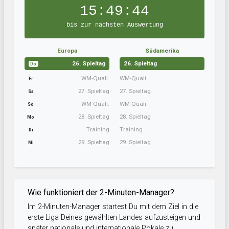
15:49:43
bis zur nächsten Auswertung
Europa
Südamerika
26. Spieltag
26. Spieltag
Do
WM-Quali.
WM-Quali.
Fr
27. Spieltag
27. Spieltag
Sa
WM-Quali.
WM-Quali.
So
28. Spieltag
28. Spieltag
Mo
Training
Training
Di
29. Spieltag
29. Spieltag
Mi
Wie funktioniert der 2-Minuten-Manager?
Im 2-Minuten-Manager startest Du mit dem Ziel in die
erste Liga Deines gewählten Landes aufzusteigen und
später nationale und internationale Pokale zu