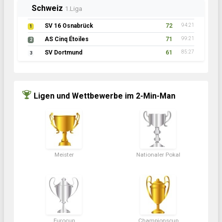
Schweiz
1.Liga
SV 16 Osnabrück
72
94:21
1
AS Cinq Étoiles
71
99:21
2
SV Dortmund
61
85:27
3
Ligen und Wettbewerbe im 2-Min-Man
Meister
Nationaler Pokal
Eurocup
Championscup