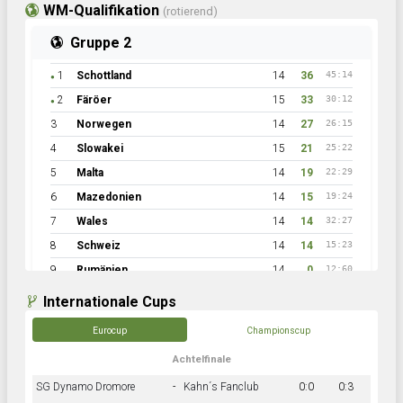
WM-Qualifikation
(rotierend)
Gruppe 2
1
Schottland
14
36
45:14
●
2
Färöer
15
33
30:12
●
3
Norwegen
14
27
26:15
4
Slowakei
15
21
25:22
5
Malta
14
19
22:29
6
Mazedonien
14
15
19:24
7
Wales
14
14
32:27
8
Schweiz
14
14
15:23
9
Rumänien
14
0
12:60
Internationale Cups
Eurocup
Championscup
Achtelfinale
SG Dynamo Dromore
-
Kahn´s Fanclub
0:0
0:3