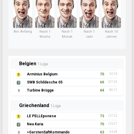
Am Anfang
Nach 1
Nach 1
Nach 1
Nach 10
Woche
Monat
Jahr
Jahren
Belgien
1.Liga
Arminius Belgium
70
92:24
1
SWB Schildesche 05
69
107:25
2
Turbine Brügge
64
80:21
3
Griechenland
1.Liga
LE PELLEponese
73
127:22
1
Nea Karia
70
123:27
2
>GerstenSaftKommando
63
94:28
3