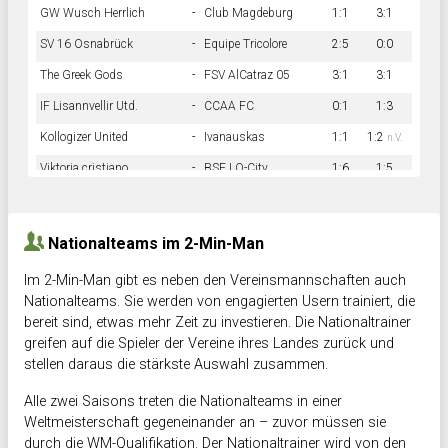
GW Wusch Herrlich
-
Club Magdeburg
1:1
3:1
SV 16 Osnabrück
-
Equipe Tricolore
2:5
0:0
The Greek Gods
-
FSV AlCatraz 05
3:1
3:1
IF Lisannvellir Utd.
-
CCAA FC
0:1
1:3
Kollogizer United
-
Ivanauskas
1:1
1:2
n.V.
Viktoria cristiano
-
BSF LO-City
1:6
1:5
Hnk Rama
-
Südstadkicker
0:1
2:2
Nationalteams im 2-Min-Man
Im 2-Min-Man gibt es neben den Vereinsmannschaften auch
Nationalteams. Sie werden von engagierten Usern trainiert, die
bereit sind, etwas mehr Zeit zu investieren. Die Nationaltrainer
greifen auf die Spieler der Vereine ihres Landes zurück und
stellen daraus die stärkste Auswahl zusammen.
Alle zwei Saisons treten die Nationalteams in einer
Weltmeisterschaft gegeneinander an – zuvor müssen sie
durch die WM-Qualifikation. Der Nationaltrainer wird von den