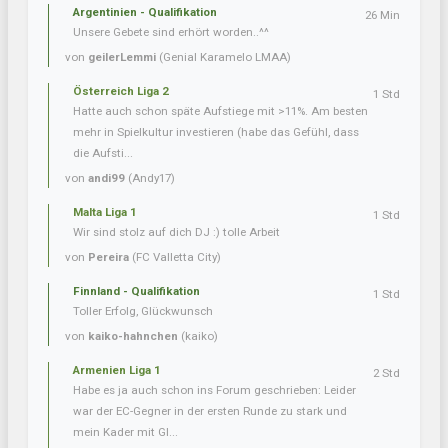
Argentinien - Qualifikation
26 Min
Unsere Gebete sind erhört worden..^^
von
geilerLemmi
(Genial Karamelo LMAA)
Österreich Liga 2
1 Std
Hatte auch schon späte Aufstiege mit >11%. Am besten
mehr in Spielkultur investieren (habe das Gefühl, dass
die Aufsti...
von
andi99
(Andy17)
Malta Liga 1
1 Std
Wir sind stolz auf dich DJ :) tolle Arbeit
von
Pereira
(FC Valletta City)
Finnland - Qualifikation
1 Std
Toller Erfolg, Glückwunsch
von
kaiko-hahnchen
(kaiko)
Armenien Liga 1
2 Std
Habe es ja auch schon ins Forum geschrieben: Leider
war der EC-Gegner in der ersten Runde zu stark und
mein Kader mit Gl...