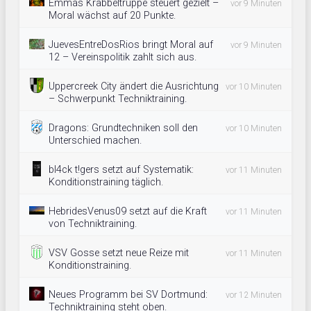
Emmas Krabbeltruppe steuert gezielt –
vor 9 Minuten
Moral wächst auf 20 Punkte.
JuevesEntreDosRios bringt Moral auf
vor 9 Minuten
12 – Vereinspolitik zahlt sich aus.
Uppercreek City ändert die Ausrichtung
vor 10 Minuten
– Schwerpunkt Techniktraining.
Dragons: Grundtechniken soll den
vor 10 Minuten
Unterschied machen.
bl4ck t!gers setzt auf Systematik:
vor 11 Minuten
Konditionstraining täglich.
HebridesVenus09 setzt auf die Kraft
vor 11 Minuten
von Techniktraining.
VSV Gosse setzt neue Reize mit
vor 11 Minuten
Konditionstraining.
Neues Programm bei SV Dortmund:
vor 12 Minuten
Techniktraining steht oben.