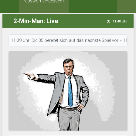
Passwort vergessen?
2-Min-Man: Live
11:40 Uhr
11:39 Uhr: Didi05 bereitet sich auf das nächste Spiel vor. • 11:38 Uhr: