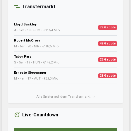
Transfermarkt
Lloyd Buckley
79 Gebote
A • 5er • 19 • SCO • €116,4 Mio
Robert McCrory
42 Gebote
M • 6er • 20 • NIR • €182,5 Mio
Tabor Pars
23 Gebote
S • 5er • 19 • HUN • €149,2 Mio
Ernesto Siegenauer
21 Gebote
M • 4er • 17 • AUT • €29,0 Mio
Alle Spieler auf dem Transfermarkt →
Live-Countdown