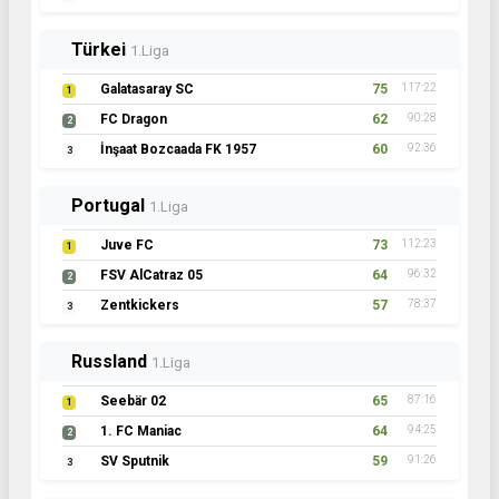
Türkei
1.Liga
Galatasaray SC
75
117:22
1
FC Dragon
62
90:28
2
İnşaat Bozcaada FK 1957
60
92:36
3
Portugal
1.Liga
Juve FC
73
112:23
1
FSV AlCatraz 05
64
96:32
2
Zentkickers
57
78:37
3
Russland
1.Liga
Seebär 02
65
87:16
1
1. FC Maniac
64
94:25
2
SV Sputnik
59
91:26
3