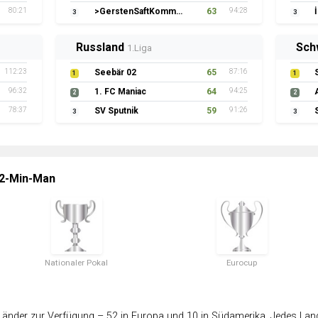
80:21
>GerstenSaftKommando
63
94:28
3
3
Russland
Sch
1.Liga
112:23
Seebär 02
65
87:16
1
1
96:32
1. FC Maniac
64
94:25
2
2
78:37
SV Sputnik
59
91:26
3
3
 2-Min-Man
Nationaler Pokal
Eurocup
änder zur Verfügung – 52 in Europa und 10 in Südamerika. Jedes Land 