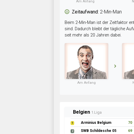
Am Anfang
N
Zeitaufwand:
2-Min-Man
Beim 2-Min-Man ist der Zeitfaktor en
sind. Dadurch bleibt der tägliche A
seit mehr als 20 Jahren dabei.
Am Anfang
Belgien
1.Liga
Arminius Belgium
70
1
SWB Schildesche 05
69
2