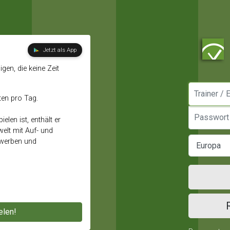
Jetzt als App
gen, die keine Zeit
Manager / E
ten pro Tag.
Passwort
elen ist, enthält er
elt mit Auf- und
ewerben und
elen!