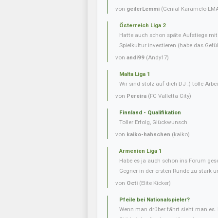
von
geilerLemmi
(Genial Karamelo LM
Österreich Liga 2
Hatte auch schon späte Aufstiege mi
Spielkultur investieren (habe das Gefüh
von
andi99
(Andy17)
Malta Liga 1
Wir sind stolz auf dich DJ :) tolle Arbei
von
Pereira
(FC Valletta City)
Finnland - Qualifikation
Toller Erfolg, Glückwunsch
von
kaiko-hahnchen
(kaiko)
Armenien Liga 1
Habe es ja auch schon ins Forum gesc
Gegner in der ersten Runde zu stark u
von
Octi
(Elite Kicker)
Pfeile bei Nationalspieler?
Wenn man drüber fährt sieht man es. 