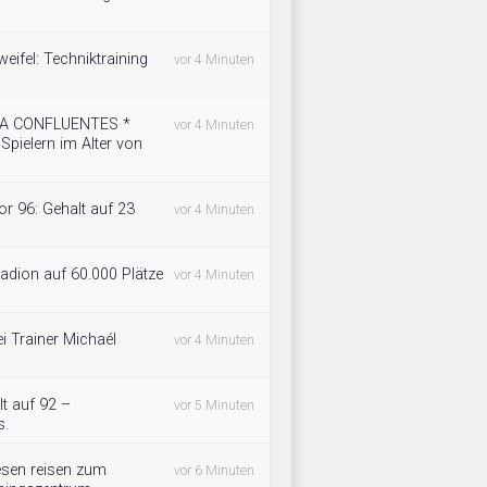
weifel: Techniktraining
vor 4 Minuten
OMA CONFLUENTES *
vor 4 Minuten
Spielern im Alter von
 or 96: Gehalt auf 23
vor 4 Minuten
tadion auf 60.000 Plätze
vor 4 Minuten
i Trainer Michaél
vor 4 Minuten
lt auf 92 –
vor 5 Minuten
s.
esen reisen zum
vor 6 Minuten