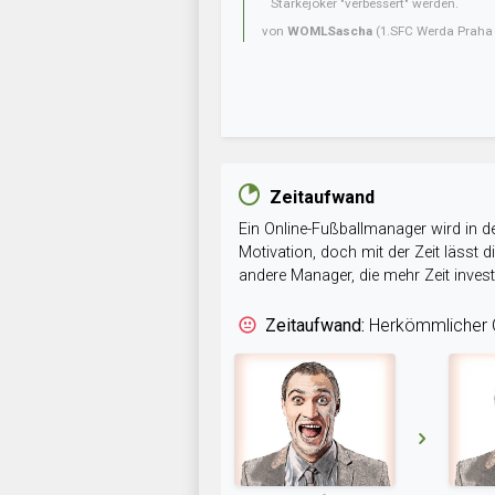
Stärkejoker "verbessert" werden.
von
WOMLSascha
(1.SFC Werda Praha 
Zeitaufwand
Ein Online-Fußballmanager wird in de
Motivation, doch mit der Zeit lässt
andere Manager, die mehr Zeit inve
Zeitaufwand:
Herkömmlicher O