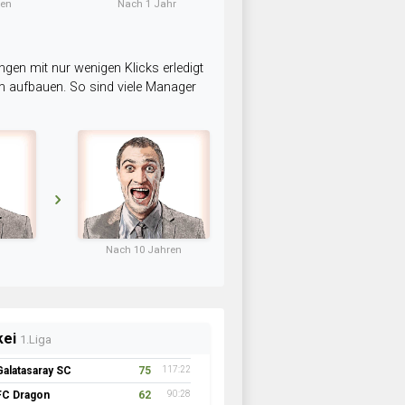
ten
Nach 1 Jahr
ngen mit nur wenigen Klicks erledigt
am aufbauen. So sind viele Manager
Nach 10 Jahren
kei
1.Liga
Galatasaray SC
75
117:22
FC Dragon
62
90:28