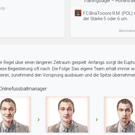
Trainingslager – Höhentra
05)
F.C.BriaTooore R.M. (POL) 
der Stärke 5 oder 6 um.
Aktivitäte
r Regel über einen längeren Zeitraum gespielt. Anfangs sorgt die Eupho
 diese Begeisterung oft nach. Die Folge: Das eigene Team erhält immer
stieren, zunehmend den Vorsprung ausbauen und die Spitze übernehme
nlinefussballmanager