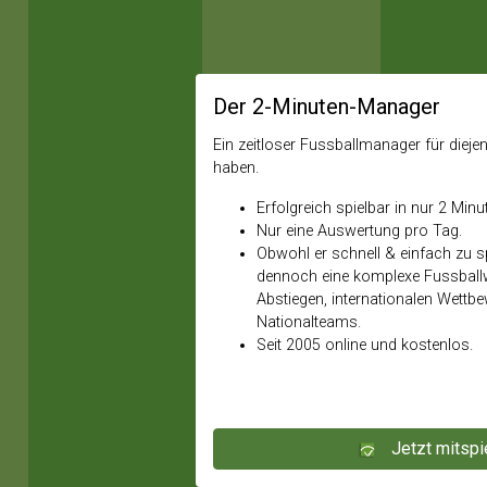
Der 2-Minuten-Manager
Ein zeitloser Fussballmanager für diejeni
haben.
Erfolgreich spielbar in nur 2 Minu
Nur eine Auswertung pro Tag.
Obwohl er schnell & einfach zu spi
dennoch eine komplexe Fussballw
Abstiegen, internationalen Wettb
Nationalteams.
Seit 2005 online und kostenlos.
Jetzt mitspi