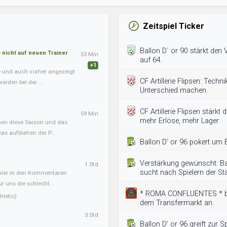
Zeitspiel Ticker
Ballon D´ or 90 stärkt den 
nicht auf neuen Trainer
53 Min
auf 64.
+1
te und auch vorher angezeigt
CF Artillerie Flipsen: Techni
erden bei der ...
Unterschied machen.
CF Artillerie Flipsen stärkt 
59 Min
mehr Erlöse, mehr Lager.
onen diese Saison und das
s aufblähen der P...
Ballon D‘ or 96 pokert um 
Verstärkung gewünscht: Ba
1 Std
sucht nach Spielern der Stä
 hier in den Kommentaren
ür uns die schlecht...
* ROMA CONFLUENTES * bie
letic)
dem Transfermarkt an.
3 Std
Ballon D‘ or 96 greift zur S