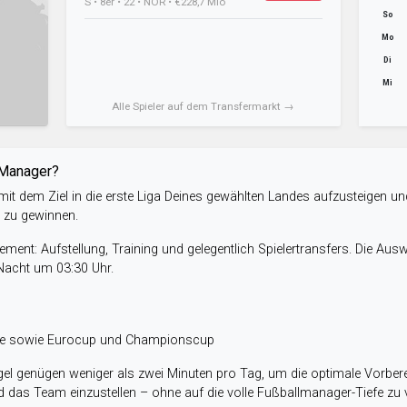
S • 8er • 22 • NOR • €228,7 Mio
So
Mo
Di
Mi
Alle Spieler auf dem Transfermarkt →
-Manager?
it dem Ziel in die erste Liga Deines gewählten Landes aufzusteigen un
e zu gewinnen.
ent: Aufstellung, Training und gelegentlich Spielertransfers. Die Aus
 Nacht um 03:30 Uhr.
ele sowie Eurocup und Championscup
el genügen weniger als zwei Minuten pro Tag, um die optimale Vorbere
 das Team einzustellen – ohne auf die volle Fußballmanager-Tiefe zu v