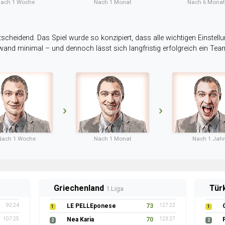
ach 1 Woche
Nach 1 Monat
Nach 6 Mona
tscheidend. Das Spiel wurde so konzipiert, dass alle wichtigen Einstellu
ufwand minimal – und dennoch lässt sich langfristig erfolgreich ein Te
Nach 1 Woche
Nach 1 Monat
Nach 1 Jahr
Griechenland
Tür
1.Liga
92:24
LE PELLEponese
73
127:22
1
1
107:25
Nea Karia
70
123:27
2
2