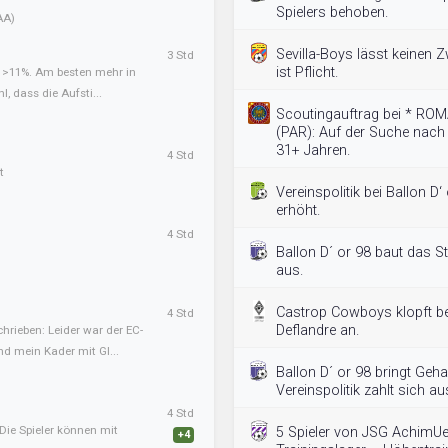
Spielers behoben.
AA)
Sevilla-Boys lässt keinen Z
3 Std
ist Pflicht.
t >11%. Am besten mehr in
l, dass die Aufsti...
Scoutingauftrag bei * R
(PAR): Auf der Suche nach 
31+ Jahren.
4 Std
t
Vereinspolitik bei Ballon D‘
erhöht.
4 Std
Ballon D´ or 98 baut das S
aus.
Castrop Cowboys klopft be
4 Std
Deflandre an.
hrieben: Leider war der EC-
nd mein Kader mit Gl...
Ballon D´ or 98 bringt Geha
Vereinspolitik zahlt sich au
4 Std
Die Spieler können mit
5 Spieler von JSG AchimU
+4