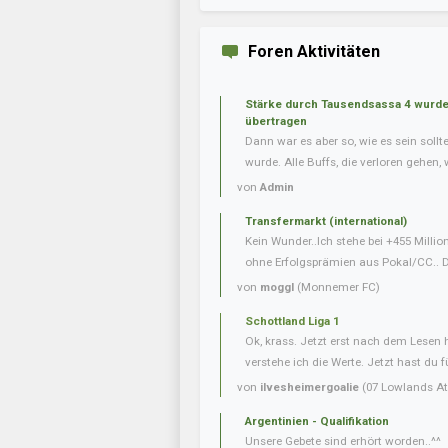
Foren Aktivitäten
Stärke durch Tausendsassa 4 wurde 
übertragen
Dann war es aber so, wie es sein soll
wurde. Alle Buffs, die verloren gehen, w
von
Admin
Transfermarkt (international)
Kein Wunder..Ich stehe bei +455 Milli
ohne Erfolgsprämien aus Pokal/CC.. Da
von
moggl
(Monnemer FC)
Schottland Liga 1
Ok, krass. Jetzt erst nach dem Lesen
verstehe ich die Werte. Jetzt hast du f
von
ilvesheimergoalie
(07 Lowlands Ath
Argentinien - Qualifikation
Unsere Gebete sind erhört worden..^^