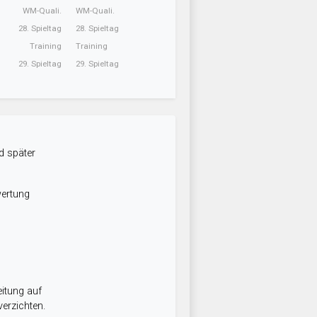
WM-Quali.
WM-Quali.
28. Spieltag
28. Spieltag
Training
Training
29. Spieltag
29. Spieltag
d später
wertung
itung auf
erzichten.