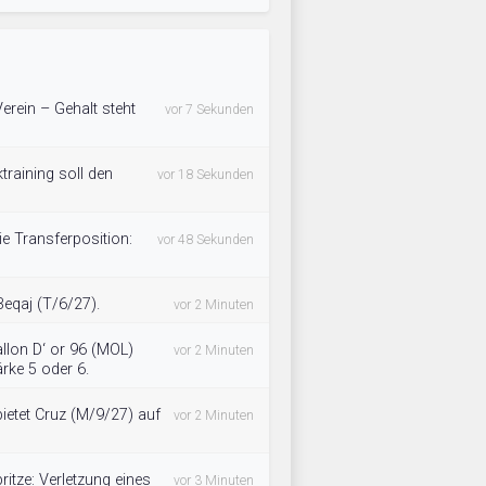
Verein – Gehalt steht
vor 7 Sekunden
ktraining soll den
vor 18 Sekunden
die Transferposition:
vor 48 Sekunden
Beqaj (T/6/27).
vor 2 Minuten
llon D‘ or 96 (MOL)
vor 2 Minuten
rke 5 oder 6.
tet Cruz (M/9/27) auf
vor 2 Minuten
pritze: Verletzung eines
vor 3 Minuten