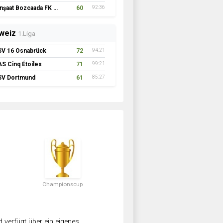
İnşaat Bozcaada FK 1957
60
92:36
weiz
1.Liga
SV 16 Osnabrück
72
94:21
AS Cinq Étoiles
71
99:21
SV Dortmund
61
85:27
Championscup
verfügt über ein eigenes