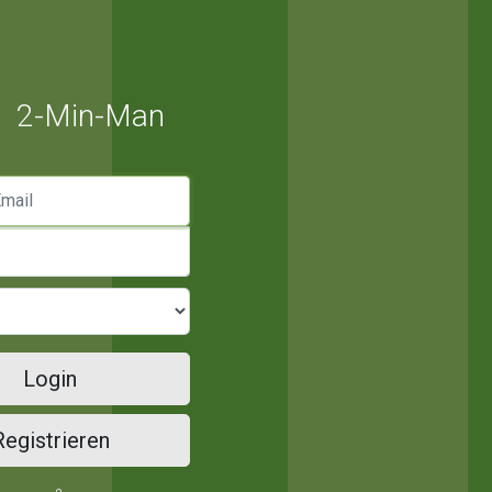
2-Min-Man
mail
Login
Registrieren