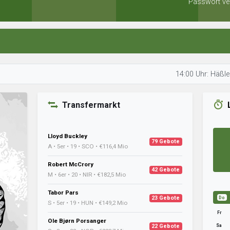
Passwort ve
14:00 Uhr: Häßler optimier
Transfermarkt
Lloyd Buckley
79 Gebote
A • 5er • 19 • SCO • €116,4 Mio
Robert McCrory
42 Gebote
M • 6er • 20 • NIR • €182,5 Mio
Tabor Pars
23 Gebote
Do
S • 5er • 19 • HUN • €149,2 Mio
Fr
Ole Bjørn Porsanger
Sa
22 Gebote