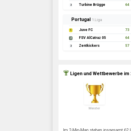
Turbine Brügge
64
3
Portugal
1.Liga
Juve FC
73
1
FSV AlCatraz 05
64
2
Zentkickers
57
3
Ligen und Wettbewerbe im
Meister
Im 2-Min-Man stehen insgesamt 62 L