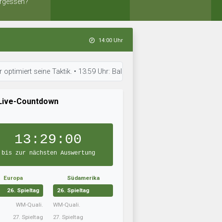
rgessen?
14:00 Uhr
t seine Taktik. • 13:59 Uhr: Ballon D´ or 94 hat sein Team aufgestellt. •
Live-Countdown
13:28:59
bis zur nächsten Auswertung
Europa
Südamerika
26. Spieltag
26. Spieltag
WM-Quali.
WM-Quali.
27. Spieltag
27. Spieltag