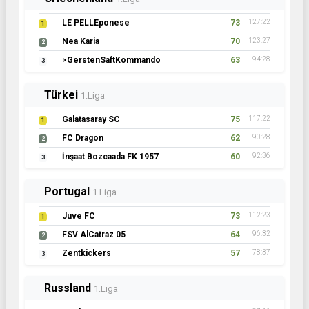
LE PELLEponese
73
127:22
1
Nea Karia
70
123:27
2
>GerstenSaftKommando
63
94:28
3
Türkei
1.Liga
Galatasaray SC
75
117:22
1
FC Dragon
62
90:28
2
İnşaat Bozcaada FK 1957
60
92:36
3
Portugal
1.Liga
Juve FC
73
112:23
1
FSV AlCatraz 05
64
96:32
2
Zentkickers
57
78:37
3
Russland
1.Liga