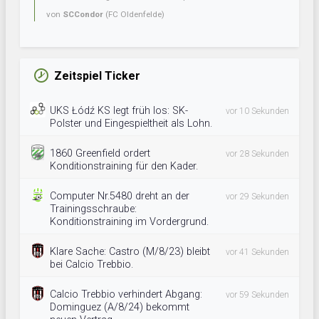
von
SCCondor
(FC Oldenfelde)
Zeitspiel Ticker
UKS Łódź KS legt früh los: SK-
vor 10 Sekunden
Polster und Eingespieltheit als Lohn.
1860 Greenfield ordert
vor 28 Sekunden
Konditionstraining für den Kader.
Computer Nr.5480 dreht an der
vor 29 Sekunden
Trainingsschraube:
Konditionstraining im Vordergrund.
Klare Sache: Castro (M/8/23) bleibt
vor 41 Sekunden
bei Calcio Trebbio.
Calcio Trebbio verhindert Abgang:
vor 59 Sekunden
Dominguez (A/8/24) bekommt