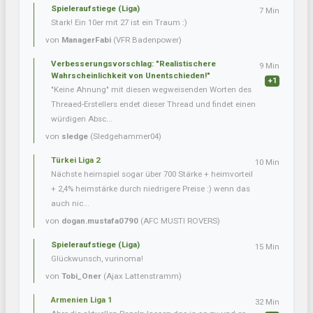
Spieleraufstiege (Liga)
7 Min
Stark! Ein 10er mit 27 ist ein Traum :)
von
ManagerFabi
(VFR Badenpower)
Verbesserungsvorschlag: "Realistischere
9 Min
Wahrscheinlichkeit von Unentschieden!"
+1
"Keine Ahnung" mit diesen wegweisenden Worten des
Threaed-Erstellers endet dieser Thread und findet einen
würdigen Absc...
von
sledge
(Sledgehammer04)
Türkei Liga 2
10 Min
Nächste heimspiel sogar über 700 Stärke + heimvorteil
+ 2,4% heimstärke durch niedrigere Preise :) wenn das
auch nic...
von
dogan.mustafa0790
(AFC MUSTI ROVERS)
Spieleraufstiege (Liga)
15 Min
Glückwunsch, vurinoma!
von
Tobi_Oner
(Ajax Lattenstramm)
Armenien Liga 1
32 Min