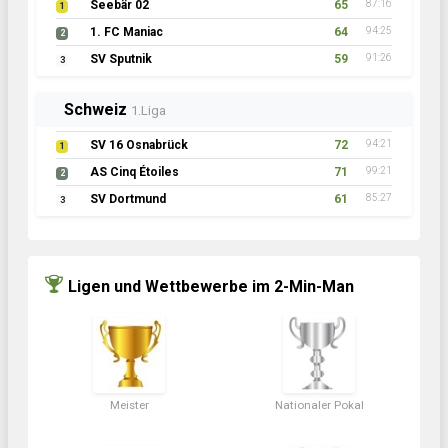
Seebär 02
65
87:16
1
1. FC Maniac
64
94:25
2
SV Sputnik
59
91:26
3
Schweiz
1.Liga
SV 16 Osnabrück
72
94:21
1
AS Cinq Étoiles
71
99:21
2
SV Dortmund
61
85:27
3
Ligen und Wettbewerbe im 2-Min-Man
Meister
Nationaler Pokal