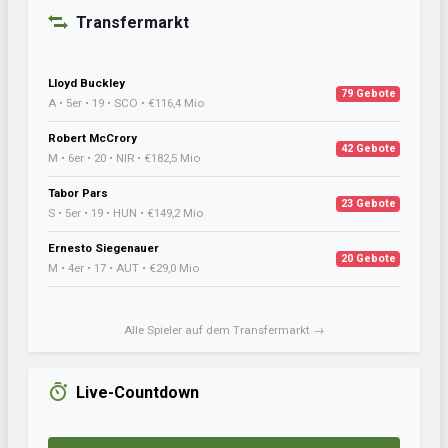
Transfermarkt
Lloyd Buckley
79 Gebote
A • 5er • 19 • SCO • €116,4 Mio
Robert McCrory
42 Gebote
M • 6er • 20 • NIR • €182,5 Mio
Tabor Pars
23 Gebote
S • 5er • 19 • HUN • €149,2 Mio
Ernesto Siegenauer
20 Gebote
M • 4er • 17 • AUT • €29,0 Mio
Alle Spieler auf dem Transfermarkt →
Live-Countdown