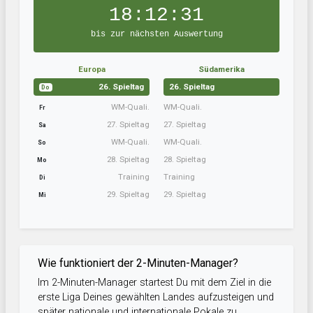
18:12:30
bis zur nächsten Auswertung
Europa
Südamerika
26. Spieltag
26. Spieltag
Do
WM-Quali.
WM-Quali.
Fr
27. Spieltag
27. Spieltag
Sa
WM-Quali.
WM-Quali.
So
28. Spieltag
28. Spieltag
Mo
Training
Training
Di
29. Spieltag
29. Spieltag
Mi
Wie funktioniert der 2-Minuten-Manager?
Im 2-Minuten-Manager startest Du mit dem Ziel in die
erste Liga Deines gewählten Landes aufzusteigen und
später nationale und internationale Pokale zu