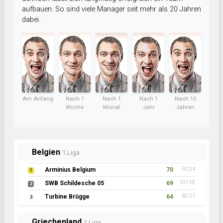
aufbauen. So sind viele Manager seit mehr als 20 Jahren
dabei.
Am Anfang
Nach 1
Nach 1
Nach 1
Nach 10
Woche
Monat
Jahr
Jahren
Belgien
1.Liga
Arminius Belgium
70
92:24
1
SWB Schildesche 05
69
107:25
2
Turbine Brügge
64
80:21
3
Griechenland
1.Liga