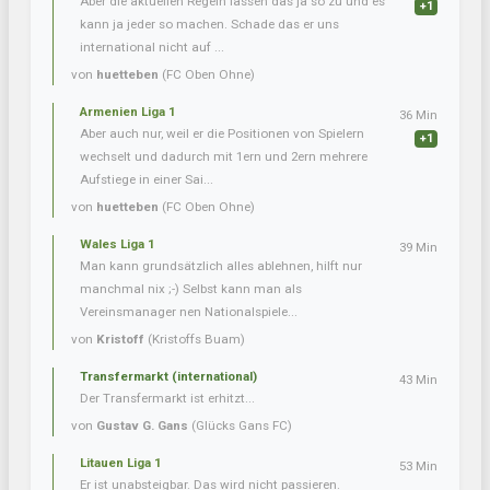
Aber die aktuellen Regeln lassen das ja so zu und es
+1
kann ja jeder so machen. Schade das er uns
international nicht auf ...
von
huetteben
(FC Oben Ohne)
Armenien Liga 1
36 Min
Aber auch nur, weil er die Positionen von Spielern
+1
wechselt und dadurch mit 1ern und 2ern mehrere
Aufstiege in einer Sai...
von
huetteben
(FC Oben Ohne)
Wales Liga 1
39 Min
Man kann grundsätzlich alles ablehnen, hilft nur
manchmal nix ;-) Selbst kann man als
Vereinsmanager nen Nationalspiele...
von
Kristoff
(Kristoffs Buam)
Transfermarkt (international)
43 Min
Der Transfermarkt ist erhitzt...
von
Gustav G. Gans
(Glücks Gans FC)
Litauen Liga 1
53 Min
Er ist unabsteigbar. Das wird nicht passieren.