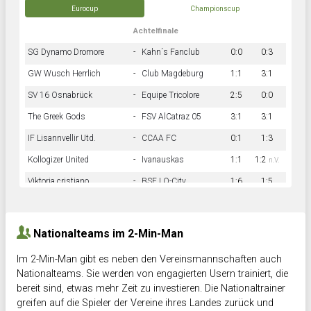
Eurocup
Championscup
Achtelfinale
SG Dynamo Dromore
-
Kahn´s Fanclub
0:0
0:3
GW Wusch Herrlich
-
Club Magdeburg
1:1
3:1
SV 16 Osnabrück
-
Equipe Tricolore
2:5
0:0
The Greek Gods
-
FSV AlCatraz 05
3:1
3:1
IF Lisannvellir Utd.
-
CCAA FC
0:1
1:3
Kollogizer United
-
Ivanauskas
1:1
1:2
n.V.
Viktoria cristiano
-
BSF LO-City
1:6
1:5
Hnk Rama
-
Südstadkicker
0:1
2:2
Nationalteams im 2-Min-Man
Im 2-Min-Man gibt es neben den Vereinsmannschaften auch
Nationalteams. Sie werden von engagierten Usern trainiert, die
bereit sind, etwas mehr Zeit zu investieren. Die Nationaltrainer
greifen auf die Spieler der Vereine ihres Landes zurück und