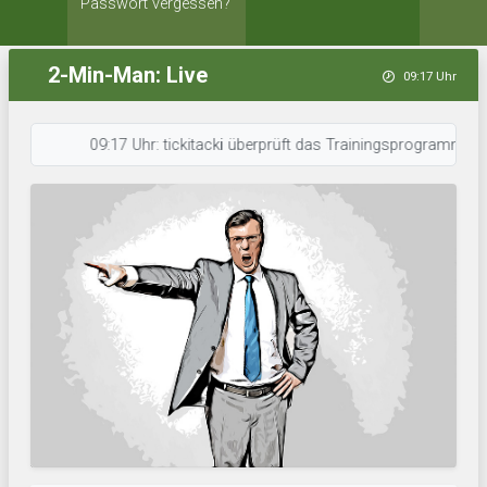
Passwort vergessen?
2-Min-Man: Live
09:17 Uhr
09:17 Uhr: tickitacki überprüft das Trainingsprogramm. • 09:17 