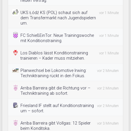
neuen Vertrag.
UKS Łódź KS (POL) schaut sich auf
vor 1 Minute
dem Transfermarkt nach Jugendspielern
um.
FC SchießEinTor: Neue Trainingswoche
vor 1 Minute
mit Konditionstraining.
Los Diablos lässt Konditionstraining
vor 1 Minute
trainieren – Kader muss mitziehen.
Planwechsel bei Lokomotive Irwing:
vor 2 Minuten
Techniktraining rückt in den Fokus.
Arriba Barreira gibt die Richtung vor –
vor 2 Minuten
Techniktraining ab sofort.
Friesland IF stellt auf Konditionstraining
vor 2 Minuten
um – sofort.
Arriba Barreira gibt Vollgas: 12 Spieler
vor 3 Minuten
beim Konditska.