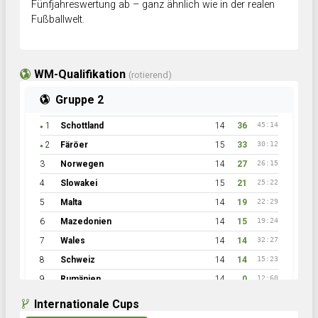
Fünfjahreswertung ab – ganz ähnlich wie in der realen
Fußballwelt.
WM-Qualifikation
(rotierend)
Gruppe 2
1
Schottland
14
36
45:14
●
2
Färöer
15
33
30:12
●
3
Norwegen
14
27
26:15
4
Slowakei
15
21
25:22
5
Malta
14
19
22:29
6
Mazedonien
14
15
19:24
7
Wales
14
14
32:27
8
Schweiz
14
14
15:23
9
Rumänien
14
0
12:60
Internationale Cups