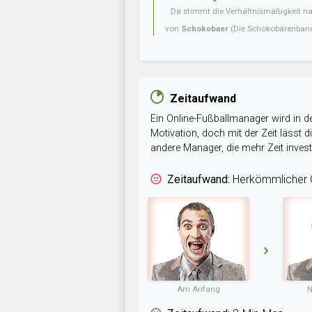
Da stimmt die Verhältnismäßigkeit nat
von
Schokobaer
(Die Schokobärenban
Zeitaufwand
Ein Online-Fußballmanager wird in de
Motivation, doch mit der Zeit lässt
andere Manager, die mehr Zeit inve
Zeitaufwand:
Herkömmlicher O
Am Anfang
N