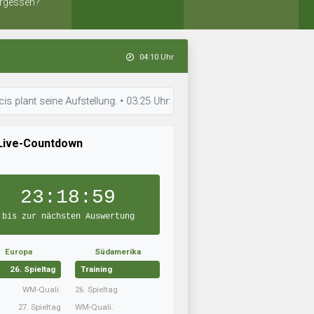
rgessen?
04:10 Uhr
seine Aufstellung. • 03:25 Uhr: Eiði Deiggj Víkingur hat die Aufstellun
Live-Countdown
23:18:58
bis zur nächsten Auswertung
Europa
Südamerika
26. Spieltag
Training
WM-Quali.
26. Spieltag
27. Spieltag
WM-Quali.