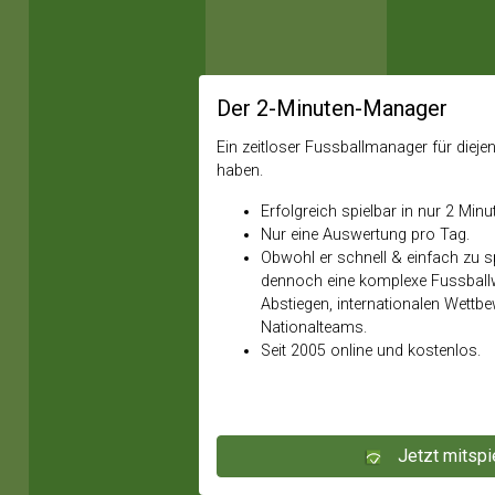
Der 2-Minuten-Manager
Ein zeitloser Fussballmanager für diejeni
haben.
Erfolgreich spielbar in nur 2 Minu
Nur eine Auswertung pro Tag.
Obwohl er schnell & einfach zu spi
dennoch eine komplexe Fussballw
Abstiegen, internationalen Wettb
Nationalteams.
Seit 2005 online und kostenlos.
Jetzt mitspi