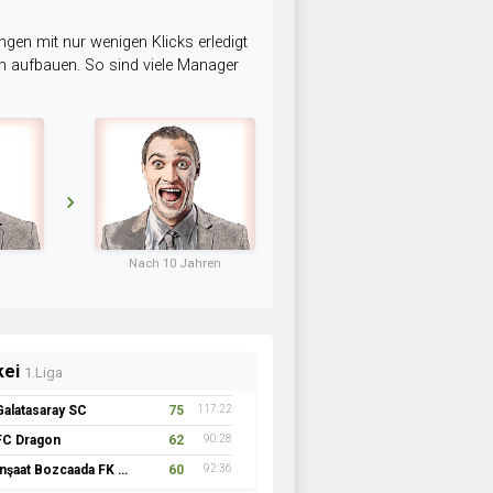
ngen mit nur wenigen Klicks erledigt
am aufbauen. So sind viele Manager
Nach 10 Jahren
kei
1.Liga
Galatasaray SC
75
117:22
FC Dragon
62
90:28
İnşaat Bozcaada FK 1957
60
92:36