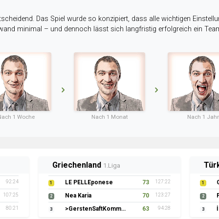
tscheidend. Das Spiel wurde so konzipiert, dass alle wichtigen Einstellu
ufwand minimal – und dennoch lässt sich langfristig erfolgreich ein Te
Nach 1 Woche
Nach 1 Monat
Nach 1 Jahr
Griechenland
Tür
1.Liga
92:24
LE PELLEponese
73
127:22
1
1
107:25
Nea Karia
70
123:27
2
2
80:21
>GerstenSaftKommando
63
94:28
3
3