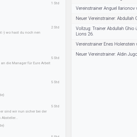
1 Std
Vereinstrainer Anguel Ilarionov
Neuer Vereinstrainer: Abdullah 
2 Std
Vollzug: Trainer Abdullah Ghio
ht:-) wo hast du noch nen
Lions 26.
Vereinstrainer Enes Holenstein
Neuer Vereinstrainer: Aldin Jug
5 Std
 an die Manager für Eure Arbeit
5 Std
de)
5 Std
er sind wir nun sicher bei der
Absteller...
de)
5 Std