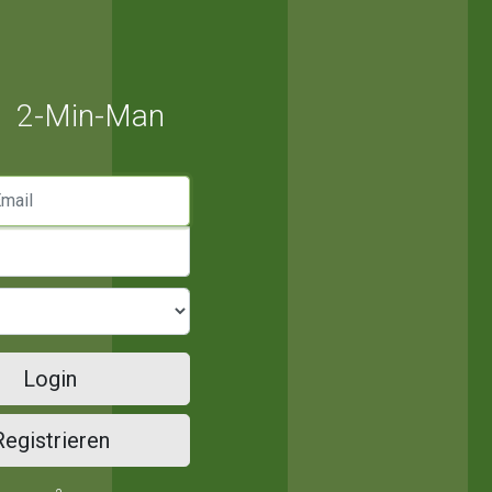
2-Min-Man
mail
Login
Registrieren