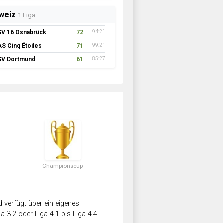
weiz
1.Liga
SV 16 Osnabrück
72
94:21
AS Cinq Étoiles
71
99:21
SV Dortmund
61
85:27
Championscup
verfügt über ein eigenes
a 3.2 oder Liga 4.1 bis Liga 4.4.