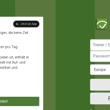
Jetzt als App
gen, die keine Zeit
Manager / E
ten pro Tag.
Passwort
elen ist, enthält er
elt mit Auf- und
ewerben und
elen!