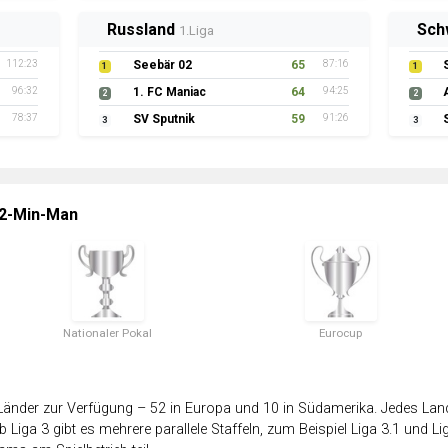
Russland
Sch
1.Liga
112:23
Seebär 02
65
87:16
1
1
96:32
1. FC Maniac
64
94:25
2
2
78:37
SV Sputnik
59
91:26
3
3
 2-Min-Man
Nationaler Pokal
Eurocup
änder zur Verfügung – 52 in Europa und 10 in Südamerika. Jedes Land 
 Liga 3 gibt es mehrere parallele Staffeln, zum Beispiel Liga 3.1 und Lig