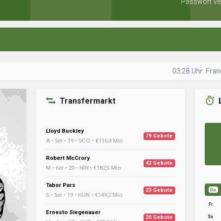
Passwort ve
03:28 Uhr: Francis plant 
Transfermarkt
Lloyd Buckley
79 Gebote
A • 5er • 19 • SCO • €116,4 Mio
Robert McCrory
42 Gebote
M • 6er • 20 • NIR • €182,5 Mio
Tabor Pars
23 Gebote
Do
S • 5er • 19 • HUN • €149,2 Mio
Fr
Ernesto Siegenauer
Sa
20 Gebote