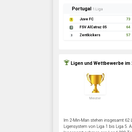
Portugal
1.Liga
Juve FC
73
1
FSV AlCatraz 05
64
2
Zentkickers
57
3
Ligen und Wettbewerbe im
Meister
Im 2-Min-Man stehen insgesamt 62 L
Ligensystem von Liga 1 bis Liga 5. Ab