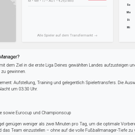
M • 4er • 17 • AUT • €29,0 Mio
So
Mo
Di
Mi
Alle Spieler auf dem Transfermarkt →
-Manager?
it dem Ziel in die erste Liga Deines gewählten Landes aufzusteigen un
e zu gewinnen.
ent: Aufstellung, Training und gelegentlich Spielertransfers. Die Aus
 Nacht um 03:30 Uhr.
ele sowie Eurocup und Championscup
el genügen weniger als zwei Minuten pro Tag, um die optimale Vorbere
 das Team einzustellen – ohne auf die volle Fußballmanager-Tiefe zu v