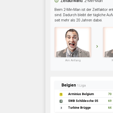
Zeitaufwand:
2-Min-Man
Beim 2-Min-Man ist der Zeitfaktor en
sind. Dadurch bleibt der tägliche A
seit mehr als 20 Jahren dabei.
Am Anfang
Belgien
1.Liga
Arminius Belgium
70
1
SWB Schildesche 05
69
2
Turbine Brügge
64
3