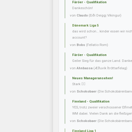
Färöer - Qualifikation
Dankeschön!
von
Claudo
(Eiði Deiggj Víkingur)
Dänemark Liga 5
das wird schon… kinder essen wir nic
account?
von
Bobs
(Fellatio Rom)
Färöer - Qualifikation
Geiler Sieg für das ganze Land. Danke
von
Ahnbassa
(Æðuvík Ítróttarfelag)
Neues Manageransehen!
Stark 👍🏼
von
Schokobaer
(Die Schokobärenban
Finnland - Qualifikation
YES, trotz zweier verschossener Elfmet
WM dabei. Vielen Dank an die fleißigen 
von
Schokobaer
(Die Schokobärenban
Finnland Liga 1