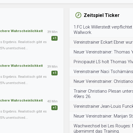
Zeitspiel Ticker
1.FC Lok Willerstedt verpflichtet
schere Wahrscheinlichkeit
39 Min
Wallwork.
+1
Ergebnis. Realistisch gibt es
Vereinstrainer Eckart Ebner wur
25% unentschied...
Neuer Vereinstrainer: Thomas 
Principauté LS holt Thomas Ylve
schere Wahrscheinlichkeit
39 Min
Vereinstrainer Naci Tschämäns
+1
Ergebnis. Realistisch gibt es
Neuer Vereinstrainer: Christian
25% unentschied...
Trainer Christiano Plesan unter
49ers 26.
schere Wahrscheinlichkeit
40 Min
Vereinstrainer Jean-Louis Func
+1
Ergebnis. Realistisch gibt es
Neuer Vereinstrainer: Marijan St
25% unentschied...
Wachwechsel bei Les Rouges: M
übernimmt das Training.