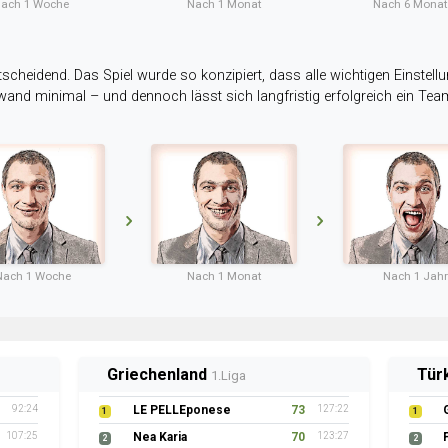
ach 1 Woche
Nach 1 Monat
Nach 6 Mona
tscheidend. Das Spiel wurde so konzipiert, dass alle wichtigen Einstellu
ufwand minimal – und dennoch lässt sich langfristig erfolgreich ein Te
Nach 1 Woche
Nach 1 Monat
Nach 1 Jahr
Griechenland
Tür
1.Liga
92:24
LE PELLEponese
73
127:22
1
1
107:25
Nea Karia
70
123:27
2
2