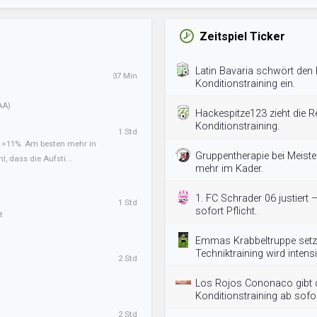
Zeitspiel Ticker
Latin Bavaria schwört den
37 Min
Konditionstraining ein.
AA)
Hackespitze123 zieht die R
Konditionstraining.
1 Std
t >11%. Am besten mehr in
Gruppentherapie bei Meister
l, dass die Aufsti...
mehr im Kader.
1. FC Schrader 06 justiert 
1 Std
sofort Pflicht.
t
Emmas Krabbeltruppe setzt
Techniktraining wird intensiv
2 Std
Los Rojos Cononaco gibt d
Konditionstraining ab sofor
2 Std