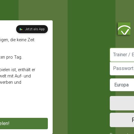
Jetzt als App
gen, die keine Zeit
Manager / E
ten pro Tag.
Passwort
elen ist, enthält er
elt mit Auf- und
ewerben und
elen!