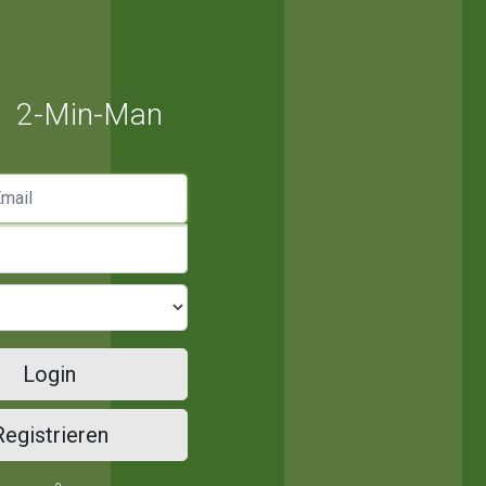
2-Min-Man
mail
Login
Registrieren