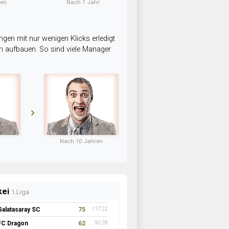
ten
Nach 1 Jahr
ngen mit nur wenigen Klicks erledigt
am aufbauen. So sind viele Manager
Nach 10 Jahren
kei
1.Liga
Galatasaray SC
75
117:22
FC Dragon
62
90:28