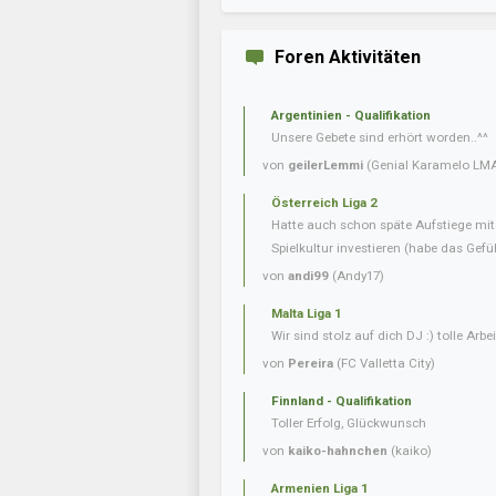
Foren Aktivitäten
Argentinien - Qualifikation
Unsere Gebete sind erhört worden..^^
von
geilerLemmi
(Genial Karamelo LM
Österreich Liga 2
Hatte auch schon späte Aufstiege mi
Spielkultur investieren (habe das Gefüh
von
andi99
(Andy17)
Malta Liga 1
Wir sind stolz auf dich DJ :) tolle Arbei
von
Pereira
(FC Valletta City)
Finnland - Qualifikation
Toller Erfolg, Glückwunsch
von
kaiko-hahnchen
(kaiko)
Armenien Liga 1