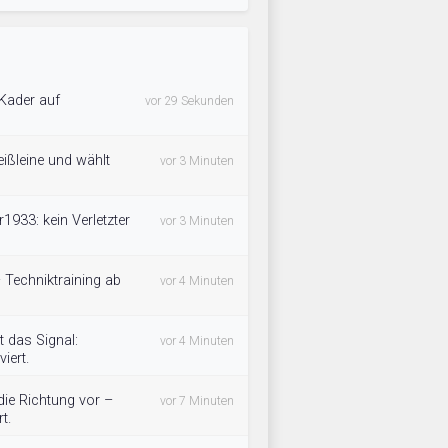
 Kader auf
vor 29 Sekunden
eißleine und wählt
vor 3 Minuten
1933: kein Verletzter
vor 3 Minuten
– Techniktraining ab
vor 4 Minuten
 das Signal:
vor 4 Minuten
iert.
ie Richtung vor –
vor 7 Minuten
t.