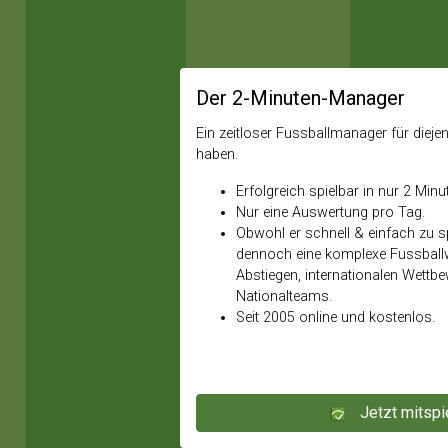
Der 2-Minuten-Manager
Ein zeitloser Fussballmanager für diejeni
haben.
Erfolgreich spielbar in nur 2 Minu
Nur eine Auswertung pro Tag.
Obwohl er schnell & einfach zu spi
dennoch eine komplexe Fussballw
Abstiegen, internationalen Wettb
Nationalteams.
Seit 2005 online und kostenlos.
Jetzt mitspi