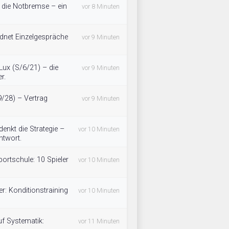
 die Notbremse – ein
vor 8 Minuten
rdnet Einzelgespräche
vor 9 Minuten
ux (S/6/21) – die
vor 9 Minuten
r.
9/28) – Vertrag
vor 9 Minuten
nkt die Strategie –
vor 10 Minuten
ntwort.
rtschule: 10 Spieler
vor 10 Minuten
er: Konditionstraining
vor 10 Minuten
f Systematik:
vor 11 Minuten