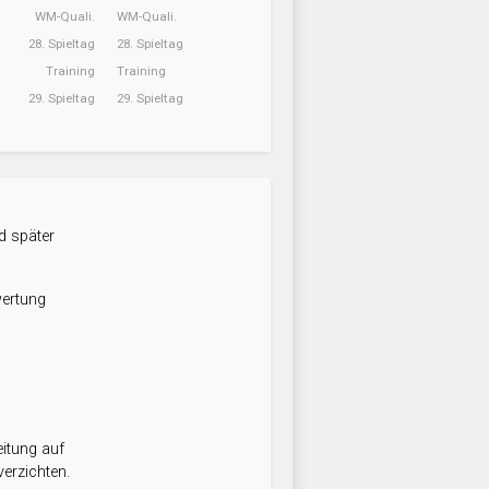
WM-Quali.
WM-Quali.
28. Spieltag
28. Spieltag
Training
Training
29. Spieltag
29. Spieltag
d später
wertung
itung auf
erzichten.