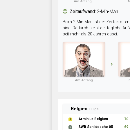
Am Anfang
N
Zeitaufwand:
2-Min-Man
Beim 2-Min-Man ist der Zeitfaktor en
sind. Dadurch bleibt der tägliche A
seit mehr als 20 Jahren dabei.
Am Anfang
Belgien
1.Liga
Arminius Belgium
70
1
SWB Schildesche 05
69
2