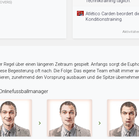
Techniktraining täglich.
OVERS)
Atlético Carden beordert d
Konditionstraining.
Aktivitäte
r Regel über einen längeren Zeitraum gespielt. Anfangs sorgt die Eupho
 diese Begeisterung oft nach. Die Folge: Das eigene Team erhält immer
stieren, zunehmend den Vorsprung ausbauen und die Spitze übernehme
nlinefussballmanager