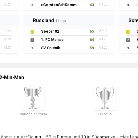
80:21
>GerstenSaftKommando
63
94:28
3
3
Russland
Sch
1.Liga
112:23
Seebär 02
65
87:16
1
1
96:32
1. FC Maniac
64
94:25
2
2
78:37
SV Sputnik
59
91:26
3
3
 2-Min-Man
Nationaler Pokal
Eurocup
änder zur Verfügung – 52 in Europa und 10 in Südamerika. Jedes Land 