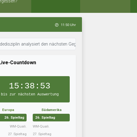
rgessen?
11:50 Uhr
 analysiert den nächsten Gegner. • 11:50 Uhr: SV Oberbilk 09 arbeitet a
Live-Countdown
15:38:52
bis zur nächsten Auswertung
Europa
Südamerika
26. Spieltag
26. Spieltag
WM-Quali.
WM-Quali.
27. Spieltag
27. Spieltag