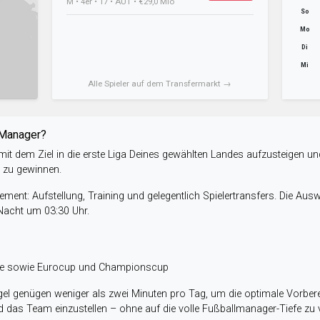
M • 4er • 17 • AUT • €29,0 Mio
So
Mo
Di
Mi
Alle Spieler auf dem Transfermarkt →
-Manager?
it dem Ziel in die erste Liga Deines gewählten Landes aufzusteigen un
e zu gewinnen.
ent: Aufstellung, Training und gelegentlich Spielertransfers. Die Aus
 Nacht um 03:30 Uhr.
ele sowie Eurocup und Championscup
el genügen weniger als zwei Minuten pro Tag, um die optimale Vorbere
 das Team einzustellen – ohne auf die volle Fußballmanager-Tiefe zu v