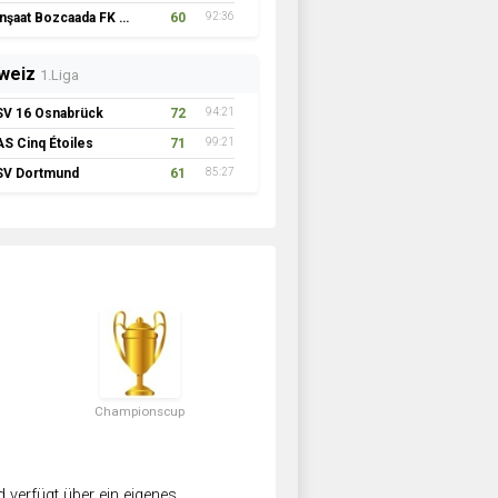
İnşaat Bozcaada FK 1957
60
92:36
weiz
1.Liga
SV 16 Osnabrück
72
94:21
AS Cinq Étoiles
71
99:21
SV Dortmund
61
85:27
Championscup
verfügt über ein eigenes