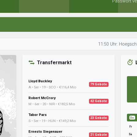
Passwort ve
11:50 Uhr: Hoegschdedisziplin
Transfermarkt
Lloyd Buckley
79 Gebote
A • 5er • 19 • SCO • €116,4 Mio
Robert McCrory
42 Gebote
M • 6er • 20 • NIR • €182,5 Mio
Tabor Pars
23 Gebote
Do
S • 5er • 19 • HUN • €149,2 Mio
Fr
Ernesto Siegenauer
Sa
21 Gebote