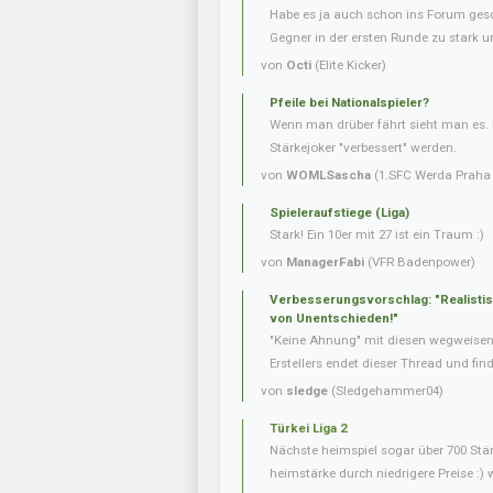
Habe es ja auch schon ins Forum gesc
Gegner in der ersten Runde zu stark u
von
Octi
(Elite Kicker)
Pfeile bei Nationalspieler?
Wenn man drüber fährt sieht man es. 
Stärkejoker "verbessert" werden.
von
WOMLSascha
(1.SFC Werda Praha 
Spieleraufstiege (Liga)
Stark! Ein 10er mit 27 ist ein Traum :)
von
ManagerFabi
(VFR Badenpower)
Verbesserungsvorschlag: "Realisti
von Unentschieden!"
"Keine Ahnung" mit diesen wegweise
Erstellers endet dieser Thread und fin
von
sledge
(Sledgehammer04)
Türkei Liga 2
Nächste heimspiel sogar über 700 Stär
heimstärke durch niedrigere Preise :) 