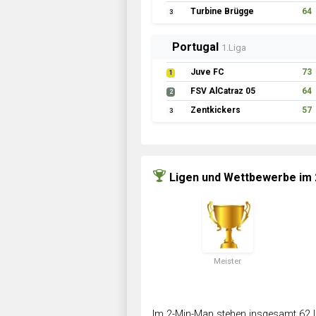
Turbine Brügge
64
3
Portugal
1.Liga
Juve FC
73
1
FSV AlCatraz 05
64
2
Zentkickers
57
3
Ligen und Wettbewerbe im
Meister
Im 2-Min-Man stehen insgesamt 62 L