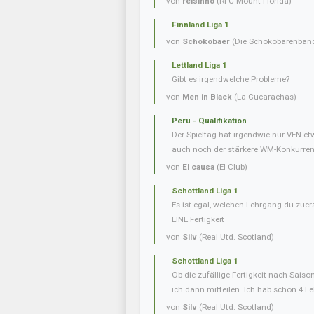
von
reisinho
(RFC Mount Florida)
Finnland Liga 1
von
Schokobaer
(Die Schokobärenban
Lettland Liga 1
Gibt es irgendwelche Probleme?
von
Men in Black
(La Cucarachas)
Peru - Qualifikation
Der Spieltag hat irgendwie nur VEN e
auch noch der stärkere WM-Konkurrent 
von
El causa
(El Club)
Schottland Liga 1
Es ist egal, welchen Lehrgang du zuer
EINE Fertigkeit
von
Silv
(Real Utd. Scotland)
Schottland Liga 1
Ob die zufällige Fertigkeit nach Saiso
ich dann mitteilen. Ich hab schon 4 L
von
Silv
(Real Utd. Scotland)