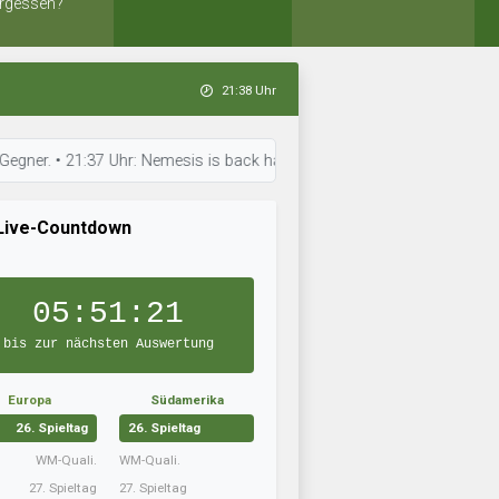
rgessen?
21:38 Uhr
37 Uhr: Nemesis is back hat die Aufstellung optimiert. • 21:37 Uhr: Ortg
Live-Countdown
05:51:20
bis zur nächsten Auswertung
Europa
Südamerika
26. Spieltag
26. Spieltag
WM-Quali.
WM-Quali.
27. Spieltag
27. Spieltag