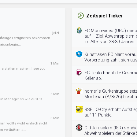
Zeitspiel Ticker
FC Montevideo (URU) misc
jetzt
auf – Ziel: Abwehrspielern 
zufällige Fertigkeiten bekommen.
im Alter von 28-30 Jahren.
aisonbegin...
Kunstrasen FC plant vorau
Vorbereitung zahlt sich aus
1 Min
erstellen machen. I see you
FC Teuto bricht die Gesprä
Keller ab.
homer´s Gurkentruppe setz
6 Min
Montenau (A/8/26) bleibt a
in Manager so wie du?! :D
BSF LO-City erhöht Aufstie
auf 11 Punkte.
8 Min
irn wollte wohl einfach nicht
Old Jerusalem (ISR) sondi
n veräußern s...
Abwehrspielern der Stärke 