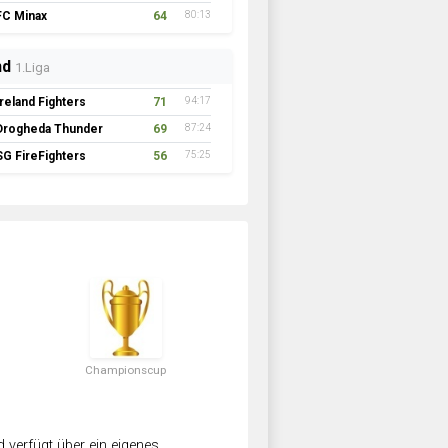
FC Minax
64
80:13
nd
1.Liga
Ireland Fighters
71
94:17
Drogheda Thunder
69
87:24
SG FireFighters
56
75:25
Championscup
verfügt über ein eigenes