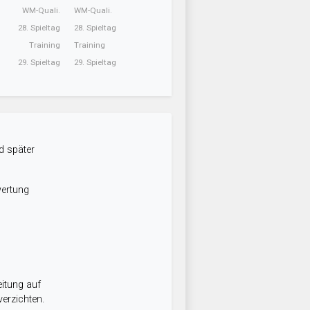
WM-Quali.
WM-Quali.
28. Spieltag
28. Spieltag
Training
Training
29. Spieltag
29. Spieltag
d später
wertung
itung auf
erzichten.