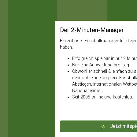
Der 2-Minuten-Manager
Ein zeitloser Fussballmanager für diejeni
haben.
Erfolgreich spielbar in nur 2 Minu
Nur eine Auswertung pro Tag.
Obwohl er schnell & einfach zu spi
dennoch eine komplexe Fussballw
Abstiegen, internationalen Wettb
Nationalteams.
Seit 2005 online und kostenlos.
Jetzt mitspi