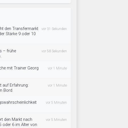
ht den Transfermarkt
vor 31 Sekunden
der Stärke 9 oder 10
s – frühe
vor 58 Sekunden
.
che mit Trainer Georg
vor 1 Minute
t auf Erfahrung:
vor 1 Minute
n Bord.
gswahrscheinlichkeit
vor 5 Minuten
ert den Markt nach
vor 5 Minuten
5 oder 6 im Alter von