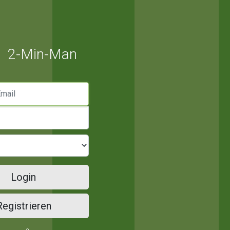
2-Min-Man
mail
Login
Registrieren