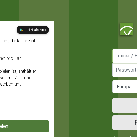
Jetzt als App
gen, die keine Zeit
Manager / E
ten pro Tag.
Passwort
elen ist, enthält er
elt mit Auf- und
ewerben und
elen!