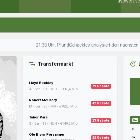
Passwort ve
21:38 Uhr: PfundGehacktes analysiert den nächsten Gegner. • 21:
Transfermarkt
Lloyd Buckley
79 Gebote
A • 5er • 19 • SCO • €116,4 Mio
Robert McCrory
42 Gebote
M • 6er • 20 • NIR • €182,5 Mio
Tabor Pars
23 Gebote
Do
S • 5er • 19 • HUN • €149,2 Mio
Fr
Ole Bjørn Porsanger
Sa
22 Gebote