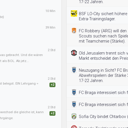
17-22 Jahren.
10 Min
BSF LO-City sichert höhere
de)
Extra-Trainingslager.
39 Min
FC Robbery (ARG) will den
Scouts suchen nach Spiele
mit Teamchemie (Stärke).
2 Std
Old Jerusalem trennt sich
twas gebracht. Und die wären
Markt entscheidet den Preis
als BOL. Ab jetz...
Neuzugang in Sicht? FC B
Abwehrspielern der Stärke 
2 Std
17-22 Jahren.
st belegst. EIN Lehrgang =
+2
FC Braga interessiert sich 
FC Braga interessiert sich 
2 Std
nwechsel die gleiche ist, kann
+2
Sofia City bindet Chtarbov (
ehrgänge.