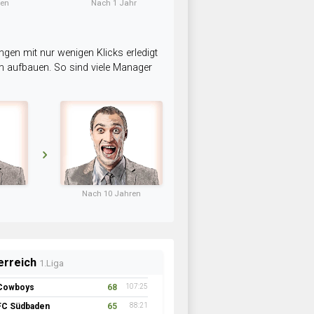
ten
Nach 1 Jahr
ngen mit nur wenigen Klicks erledigt
am aufbauen. So sind viele Manager
Nach 10 Jahren
erreich
1.Liga
Cowboys
68
107:25
FC Südbaden
65
88:21