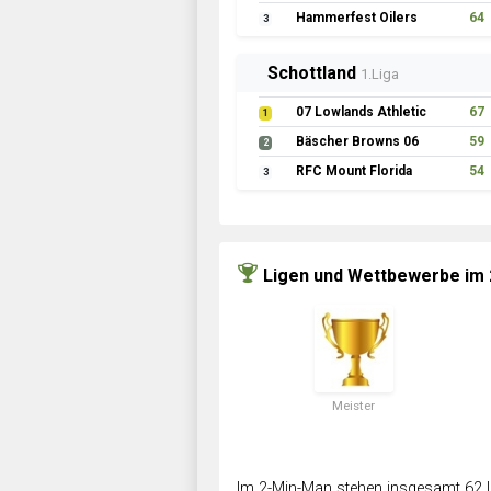
Hammerfest Oilers
64
3
Schottland
1.Liga
07 Lowlands Athletic
67
1
Bäscher Browns 06
59
2
RFC Mount Florida
54
3
Ligen und Wettbewerbe im
Meister
Im 2-Min-Man stehen insgesamt 62 L