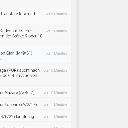
 Transfererlöse und
vor 5 Minuten
 Kader aufrüsten –
vor 7 Minuten
rn der Stärke 9 oder 10
 von Gian (M/9/31) –
vor 7 Minuten
.
raga (POR) sucht nach
vor 10 Minuten
3 oder 4 im Alter von
für Nazaré (A/3/17).
vor 10 Minuten
für Loureiro (A/3/17).
vor 11 Minuten
S/6/22) langfristig.
vor 11 Minuten