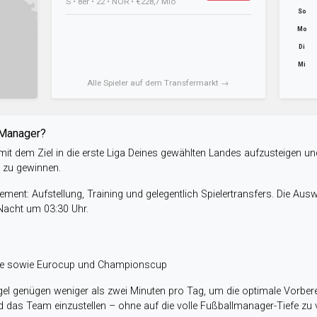
S • 8er • 22 • NOR • €228,7 Mio
So
Mo
Di
Mi
Alle Spieler auf dem Transfermarkt →
-Manager?
it dem Ziel in die erste Liga Deines gewählten Landes aufzusteigen un
e zu gewinnen.
ent: Aufstellung, Training und gelegentlich Spielertransfers. Die Aus
 Nacht um 03:30 Uhr.
ele sowie Eurocup und Championscup
el genügen weniger als zwei Minuten pro Tag, um die optimale Vorbere
 das Team einzustellen – ohne auf die volle Fußballmanager-Tiefe zu v