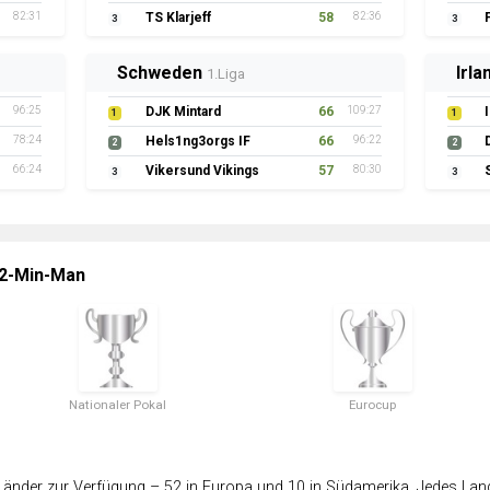
82:31
TS Klarjeff
58
82:36
3
3
Schweden
Irla
1.Liga
96:25
DJK Mintard
66
109:27
1
1
78:24
Hels1ng3orgs IF
66
96:22
2
2
66:24
Vikersund Vikings
57
80:30
3
3
 2-Min-Man
Nationaler Pokal
Eurocup
änder zur Verfügung – 52 in Europa und 10 in Südamerika. Jedes Land 