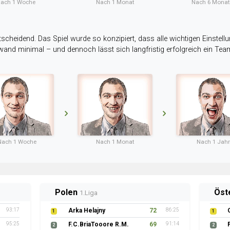
ach 1 Woche
Nach 1 Monat
Nach 6 Mona
tscheidend. Das Spiel wurde so konzipiert, dass alle wichtigen Einstellu
ufwand minimal – und dennoch lässt sich langfristig erfolgreich ein Te
Nach 1 Woche
Nach 1 Monat
Nach 1 Jahr
Polen
Öst
1.Liga
93:17
Arka Helajny
72
86:25
1
1
95:25
F.C.BriaTooore R.M.
69
91:14
2
2