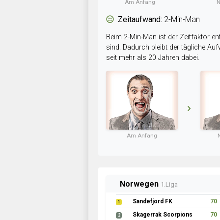
Am Anfang
N
Zeitaufwand:
2-Min-Man
Beim 2-Min-Man ist der Zeitfaktor en
sind. Dadurch bleibt der tägliche A
seit mehr als 20 Jahren dabei.
Am Anfang
Norwegen
1.Liga
Sandefjord FK
70
1
Skagerrak Scorpions
70
2