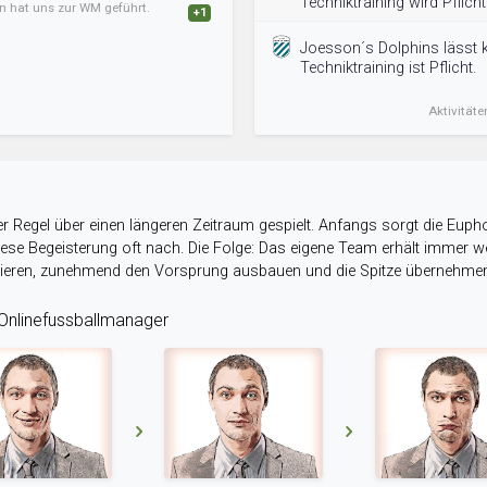
Techniktraining wird Pflicht
an hat uns zur WM geführt.
+1
Joesson´s Dolphins lässt k
Techniktraining ist Pflicht.
Aktivitäte
r Regel über einen längeren Zeitraum gespielt. Anfangs sorgt die Eupho
 diese Begeisterung oft nach. Die Folge: Das eigene Team erhält immer
stieren, zunehmend den Vorsprung ausbauen und die Spitze übernehme
nlinefussballmanager