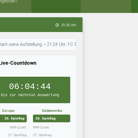
rgessen?
21:25 Uhr
Aufstellung. • 21:24 Uhr: FC Sippin ist bereit für den nächsten Spieltag.
Live-Countdown
06:04:43
bis zur nächsten Auswertung
Europa
Südamerika
26. Spieltag
26. Spieltag
WM-Quali.
WM-Quali.
27. Spieltag
27. Spieltag