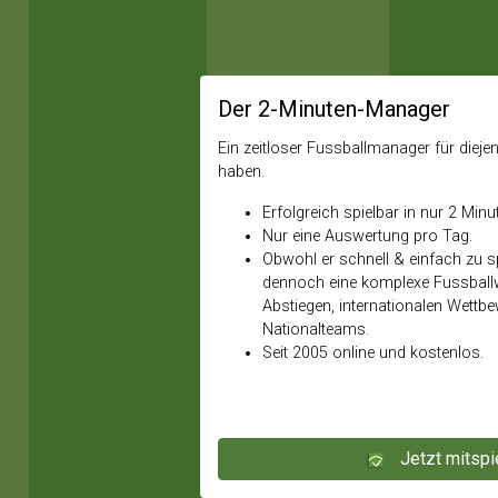
Der 2-Minuten-Manager
Ein zeitloser Fussballmanager für diejeni
haben.
Erfolgreich spielbar in nur 2 Minu
Nur eine Auswertung pro Tag.
Obwohl er schnell & einfach zu spi
dennoch eine komplexe Fussballw
Abstiegen, internationalen Wettb
Nationalteams.
Seit 2005 online und kostenlos.
Jetzt mitspi