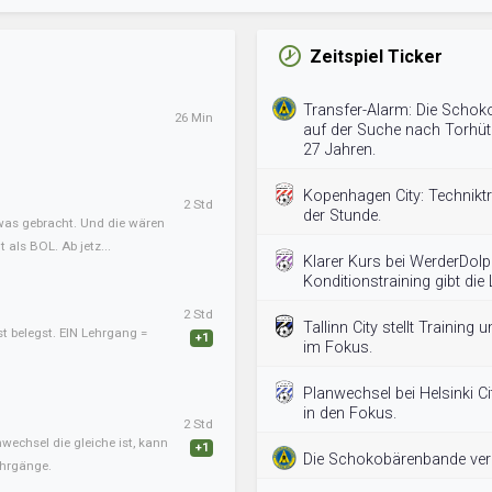
Zeitspiel Ticker
Transfer-Alarm: Die Schok
26 Min
auf der Suche nach Torhüte
27 Jahren.
Kopenhagen City: Techniktr
2 Std
der Stunde.
twas gebracht. Und die wären
als BOL. Ab jetz...
Klarer Kurs bei WerderDolp
Konditionstraining gibt die L
2 Std
Tallinn City stellt Training 
st belegst. EIN Lehrgang =
+1
im Fokus.
Planwechsel bei Helsinki Ci
in den Fokus.
2 Std
nwechsel die gleiche ist, kann
+1
Die Schokobärenbande verlä
ehrgänge.