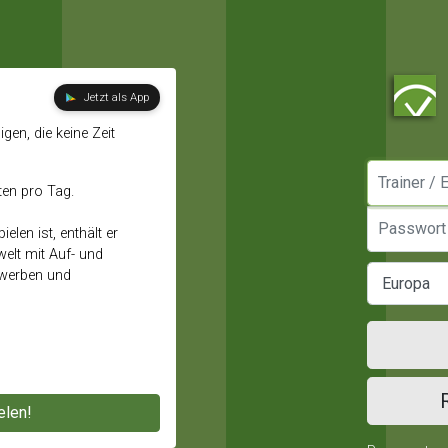
Jetzt als App
gen, die keine Zeit
Manager / E
ten pro Tag.
Passwort
elen ist, enthält er
elt mit Auf- und
ewerben und
elen!