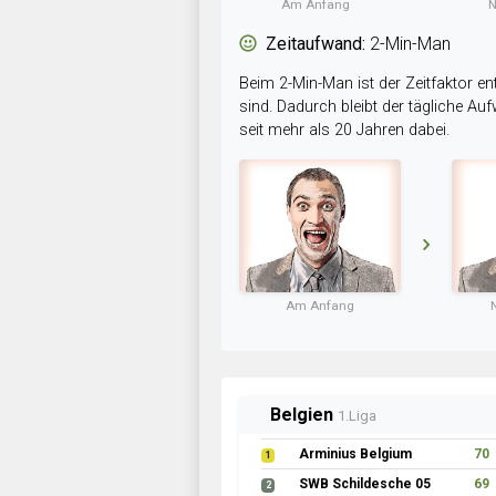
Am Anfang
N
Zeitaufwand:
2-Min-Man
Beim 2-Min-Man ist der Zeitfaktor en
sind. Dadurch bleibt der tägliche A
seit mehr als 20 Jahren dabei.
Am Anfang
Belgien
1.Liga
Arminius Belgium
70
1
SWB Schildesche 05
69
2