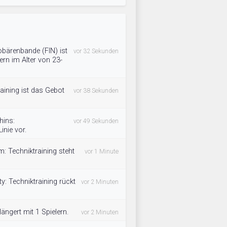
obärenbande (FIN) ist
vor 32 Sekunden
rn im Alter von 23-
aining ist das Gebot
vor 38 Sekunden
hins:
vor 49 Sekunden
inie vor.
um: Techniktraining steht
vor 1 Minute
ty: Techniktraining rückt
vor 2 Minuten
ngert mit 1 Spielern.
vor 2 Minuten