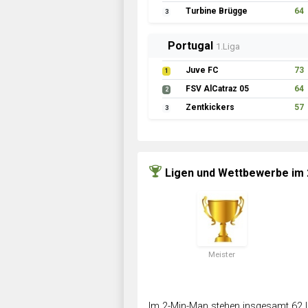
Turbine Brügge
64
3
Portugal
1.Liga
Juve FC
73
1
FSV AlCatraz 05
64
2
Zentkickers
57
3
Ligen und Wettbewerbe im
Meister
Im 2-Min-Man stehen insgesamt 62 L