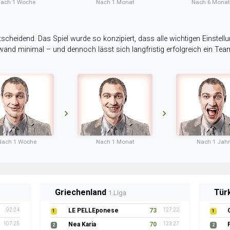
ach 1 Woche
Nach 1 Monat
Nach 6 Mona
tscheidend. Das Spiel wurde so konzipiert, dass alle wichtigen Einstellu
ufwand minimal – und dennoch lässt sich langfristig erfolgreich ein Te
Nach 1 Woche
Nach 1 Monat
Nach 1 Jahr
Griechenland
Tür
1.Liga
92:24
LE PELLEponese
73
127:22
1
1
107:25
Nea Karia
70
123:27
2
2