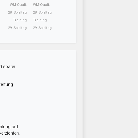
WM-Quali.
WM-Quali.
28. Spieltag
28. Spieltag
Training
Training
29. Spieltag
29. Spieltag
d später
wertung
itung auf
erzichten.