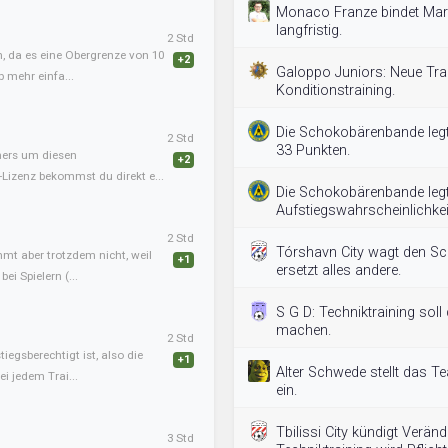
Monaco Franze bindet Mari
langfristig.
2 Std
, da es eine Obergrenze von 10
+2
Galoppo Juniors: Neue Tr
b mehr einfa...
Konditionstraining.
Die Schokobärenbande legt 
2 Std
33 Punkten.
iners um diesen
+2
-Lizenz bekommst du direkt e...
Die Schokobärenbande legt
Aufstiegswahrscheinlichkeit
2 Std
Tórshavn City wagt den Schr
mmt aber trotzdem nicht, weil
+1
ersetzt alles andere.
ei Spielern (...
S G D: Techniktraining soll
machen.
2 Std
tiegsberechtigt ist, also die
+1
Alter Schwede stellt das T
i jedem Trai...
ein.
Tbilissi City kündigt Verän
3 Std