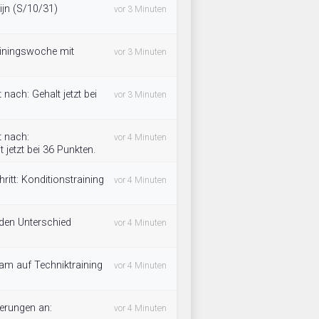
jn (S/10/31)
vor 3 Minuten
ainingswoche mit
vor 3 Minuten
nach: Gehalt jetzt bei
vor 3 Minuten
 nach:
vor 4 Minuten
 jetzt bei 36 Punkten.
itt: Konditionstraining
vor 4 Minuten
 den Unterschied
vor 4 Minuten
eam auf Techniktraining
vor 4 Minuten
derungen an:
vor 4 Minuten