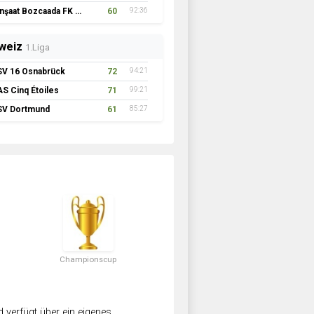
İnşaat Bozcaada FK 1957
60
92:36
weiz
1.Liga
SV 16 Osnabrück
72
94:21
AS Cinq Étoiles
71
99:21
SV Dortmund
61
85:27
Championscup
verfügt über ein eigenes