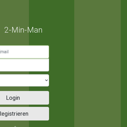
2-Min-Man
mail
Login
Registrieren