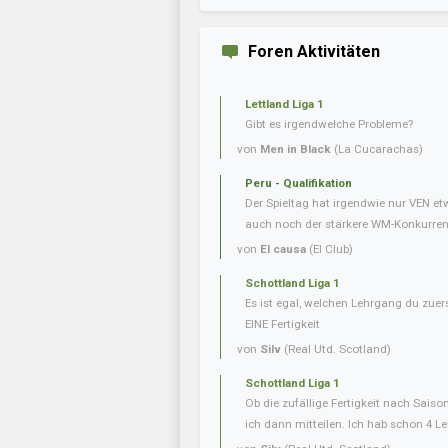
Foren Aktivitäten
Lettland Liga 1
Gibt es irgendwelche Probleme?
von
Men in Black
(La Cucarachas)
Peru - Qualifikation
Der Spieltag hat irgendwie nur VEN e
auch noch der stärkere WM-Konkurrent 
von
El causa
(El Club)
Schottland Liga 1
Es ist egal, welchen Lehrgang du zuer
EINE Fertigkeit
von
Silv
(Real Utd. Scotland)
Schottland Liga 1
Ob die zufällige Fertigkeit nach Saiso
ich dann mitteilen. Ich hab schon 4 L