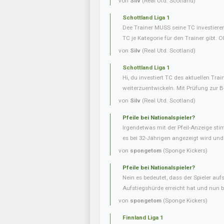
von
Silv
(Real Utd. Scotland)
Schottland Liga 1
Dee Trainer MUSS seine TC investieren
TC je Kategorie für den Trainer gibt. O
von
Silv
(Real Utd. Scotland)
Schottland Liga 1
Hi, du investiert TC des aktuellen Tra
weiterzuentwickeln. Mit Prüfung zur B
von
Silv
(Real Utd. Scotland)
Pfeile bei Nationalspieler?
Irgendetwas mit der Pfeil-Anzeige sti
es bei 32-Jährigen angezeigt wird und b
von
spongetom
(Sponge Kickers)
Pfeile bei Nationalspieler?
Nein es bedeutet, dass der Spieler aufs
Aufstiegshürde erreicht hat und nun be
von
spongetom
(Sponge Kickers)
Finnland Liga 1