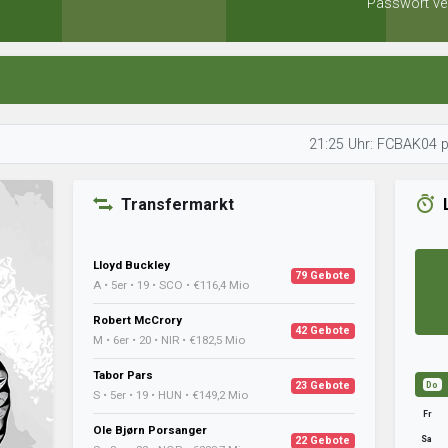
Passwort ve
21:25 Uhr: FCBAK04 plant seine 
Transfermarkt
Lloyd Buckley
79 Gebote
A • 5er • 19 • SCO • €116,4 Mio
Robert McCrory
42 Gebote
M • 6er • 20 • NIR • €182,5 Mio
Tabor Pars
23 Gebote
Do
S • 5er • 19 • HUN • €149,2 Mio
Fr
Ole Bjørn Porsanger
Sa
22 Gebote