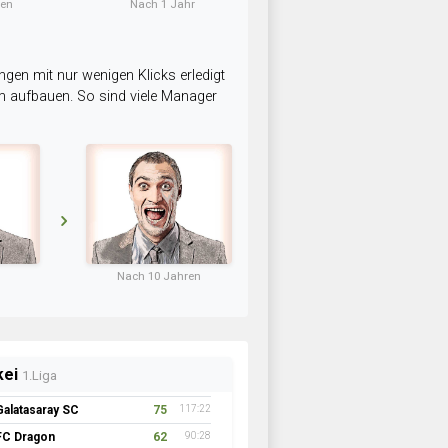
ten
Nach 1 Jahr
ngen mit nur wenigen Klicks erledigt
am aufbauen. So sind viele Manager
Nach 10 Jahren
kei
1.Liga
Galatasaray SC
75
117:22
FC Dragon
62
90:28