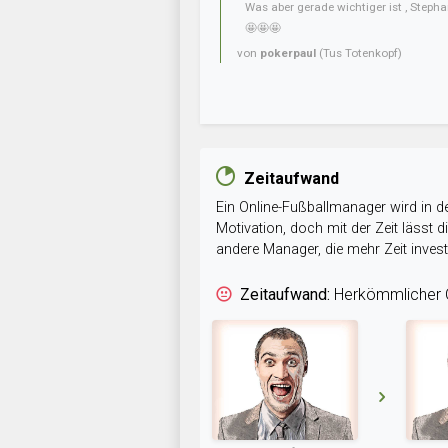
Was aber gerade wichtiger ist , Steph
🤩🤩🤩
von
pokerpaul
(Tus Totenkopf)
Zeitaufwand
Ein Online-Fußballmanager wird in de
Motivation, doch mit der Zeit lässt
andere Manager, die mehr Zeit inve
Zeitaufwand:
Herkömmlicher O