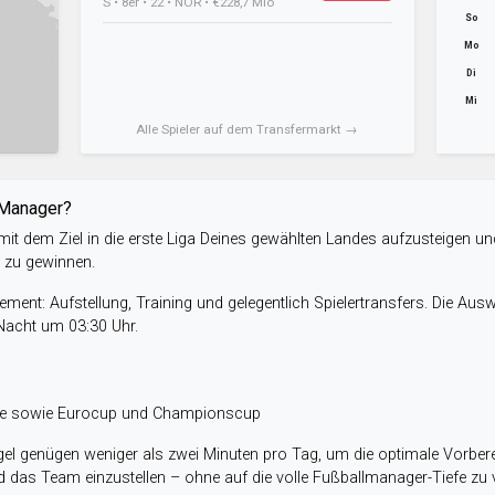
S • 8er • 22 • NOR • €228,7 Mio
So
Mo
Di
Mi
Alle Spieler auf dem Transfermarkt →
-Manager?
it dem Ziel in die erste Liga Deines gewählten Landes aufzusteigen un
e zu gewinnen.
ent: Aufstellung, Training und gelegentlich Spielertransfers. Die Aus
 Nacht um 03:30 Uhr.
ele sowie Eurocup und Championscup
el genügen weniger als zwei Minuten pro Tag, um die optimale Vorbere
 das Team einzustellen – ohne auf die volle Fußballmanager-Tiefe zu v