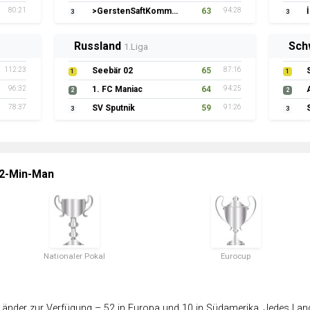
80:21
>GerstenSaftKommando
63
94:28
3
3
Russland
Sch
1.Liga
112:23
Seebär 02
65
87:16
1
1
96:32
1. FC Maniac
64
94:25
2
2
78:37
SV Sputnik
59
91:26
3
3
 2-Min-Man
Nationaler Pokal
Eurocup
änder zur Verfügung – 52 in Europa und 10 in Südamerika. Jedes Land 