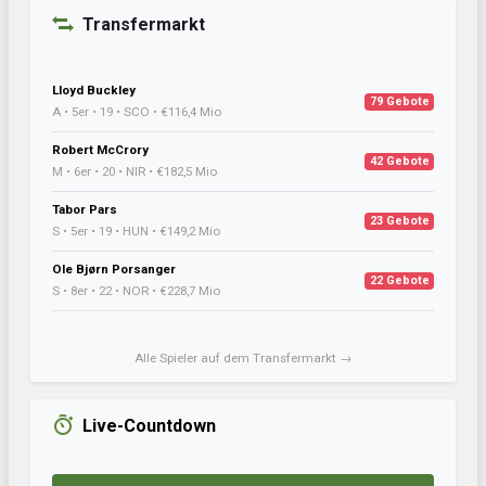
Transfermarkt
Lloyd Buckley
79 Gebote
A • 5er • 19 • SCO • €116,4 Mio
Robert McCrory
42 Gebote
M • 6er • 20 • NIR • €182,5 Mio
Tabor Pars
23 Gebote
S • 5er • 19 • HUN • €149,2 Mio
Ole Bjørn Porsanger
22 Gebote
S • 8er • 22 • NOR • €228,7 Mio
Alle Spieler auf dem Transfermarkt →
Live-Countdown