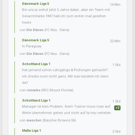
Dänemark Liga 5
14 Min
Bin wie ja siehst jetzt 5 Jahre dabei , aber ein Team mit
Gesamtstärke 1847 hab ich zum ersten mal gesehen
heute.
von
Die Dänen
(FC Neu . Däne)
Dänemark Liga 5
22 Min
In Paraguay.
von
Die Dänen
(FC Neu . Däne)
Schottland Liga 1
1 Std
Hat jemand schon Lehrgänge & Prüfungen gemacht?
Ich checks noch nicht ganz. Mit was bezahle ich denn
da?
von
reisinho
(RFC Mount Florida)
Schottland Liga 1
1 Std
Manager ist kein Problem. Beim Trainer muss man auf
+2
Werte übernehmen gehen und nicht auf tp neu verteilen.
von
mencher
(Bäscher Browns 06)
Malta Liga 1
2 Std