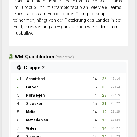
Pokal. Auf internationaler Ebene treten die besten Teams
im Eurocup und im Championscup an. Wie viele Teams
eines Landes am Eurocup oder Championscup
teilnehmen, hängt von der Platzierung des Landes in der
Fünfjahreswertung ab – ganz ähnlich wie in der realen
Fußballwelt.
WM-Qualifikation
(rotierend)
Gruppe 2
1
Schottland
14
36
45:14
●
2
Färöer
15
33
30:12
●
3
Norwegen
14
27
26:15
4
Slowakei
15
21
25:22
5
Malta
14
19
22:29
6
Mazedonien
14
15
19:24
7
Wales
14
14
32:27
8
Schweiz
14
14
15:23