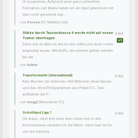
Hi zusammen, Aufgrund einer ganz schlechten
Formation von Wales haben wir ein Spiel gewonnen mit
dem nicht gerechnet war...
von
Pereira
(FC Valletta City)
Stärke durch Tausendsassa 4 wurde nicht auf neuen
3 Std
Trainer übertragen
+1
Dann war es aber so, wie es sein sollte und auch vorher
angezeigt wurde. Alle Buffs, die verloren gehen, werden
bei der ...
von
Admin
Transfermarkt (international)
4 Std
Kein Wunder..Ich stehe bei +455 Millionen diese Saison
und das ohne Erfolgsprämien aus Pokal/CC.. Das
aufblähen der P...
von
moggl
(Monnemer FC)
Schottland Liga 1
4 Std
Ok, krass. Jetzt erst nach dem Lesen hier in den
Kommentaren verstehe ich die Werte. Jetzt hast du für
uns die schlecht...