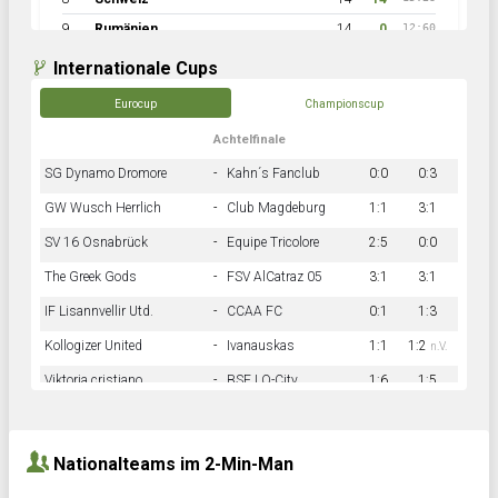
9
Rumänien
14
0
12:60
Internationale Cups
Eurocup
Championscup
Achtelfinale
SG Dynamo Dromore
-
Kahn´s Fanclub
0:0
0:3
GW Wusch Herrlich
-
Club Magdeburg
1:1
3:1
SV 16 Osnabrück
-
Equipe Tricolore
2:5
0:0
The Greek Gods
-
FSV AlCatraz 05
3:1
3:1
IF Lisannvellir Utd.
-
CCAA FC
0:1
1:3
Kollogizer United
-
Ivanauskas
1:1
1:2
n.V.
Viktoria cristiano
-
BSF LO-City
1:6
1:5
Hnk Rama
-
Südstadkicker
0:1
2:2
Nationalteams im 2-Min-Man