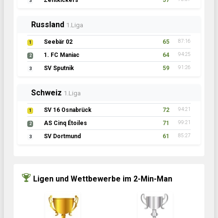
Zentkickers
57
3
Russland
1.Liga
Seebär 02
65
87:16
1
1. FC Maniac
64
94:25
2
SV Sputnik
59
91:26
3
Schweiz
1.Liga
SV 16 Osnabrück
72
94:21
1
AS Cinq Étoiles
71
99:21
2
SV Dortmund
61
85:27
3
Ligen und Wettbewerbe im 2-Min-Man