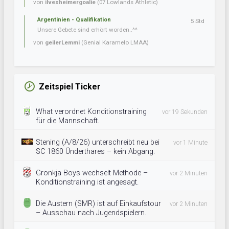
von
ilvesheimergoalie
(07 Lowlands Athletic)
Argentinien - Qualifikation
5 Std
Unsere Gebete sind erhört worden..^^
von
geilerLemmi
(Genial Karamelo LMAA)
Zeitspiel Ticker
What verordnet Konditionstraining
vor 19 Sekunden
für die Mannschaft.
Stening (A/8/26) unterschreibt neu bei
vor 1 Minute
SC 1860 Ünderthares – kein Abgang.
Gronkja Boys wechselt Methode –
vor 2 Minuten
Konditionstraining ist angesagt.
Die Austern (SMR) ist auf Einkaufstour
vor 2 Minuten
– Ausschau nach Jugendspielern.