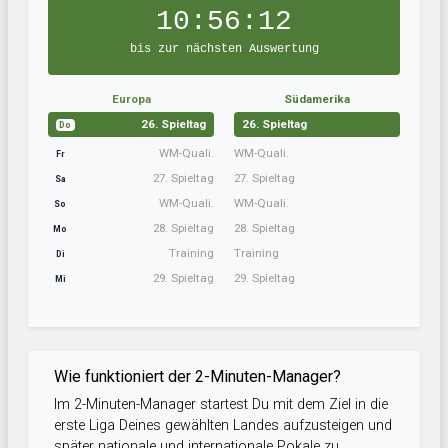
10:56:11
bis zur nächsten Auswertung
Europa
Südamerika
26. Spieltag
26. Spieltag
Do
WM-Quali.
WM-Quali.
Fr
27. Spieltag
27. Spieltag
Sa
WM-Quali.
WM-Quali.
So
28. Spieltag
28. Spieltag
Mo
Training
Training
Di
29. Spieltag
29. Spieltag
Mi
Wie funktioniert der 2-Minuten-Manager?
Im 2-Minuten-Manager startest Du mit dem Ziel in die
erste Liga Deines gewählten Landes aufzusteigen und
später nationale und internationale Pokale zu