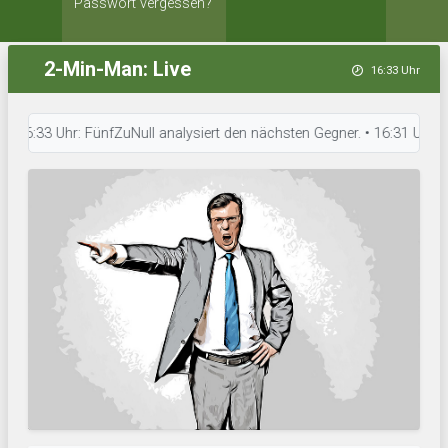
Passwort vergessen?
2-Min-Man: Live
16:33 Uhr
:33 Uhr: FünfZuNull analysiert den nächsten Gegner. • 16:31 Uhr: FC Noo