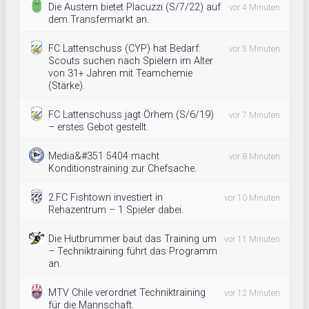
Die Austern bietet Placuzzi (S/7/22) auf
vor 4 Minuten
dem Transfermarkt an.
FC Lattenschuss (CYP) hat Bedarf:
vor 5 Minuten
Scouts suchen nach Spielern im Alter
von 31+ Jahren mit Teamchemie
(Stärke).
FC Lattenschuss jagt Örhem (S/6/19)
vor 7 Minuten
– erstes Gebot gestellt.
Media&#351 5404 macht
vor 8 Minuten
Konditionstraining zur Chefsache.
2.FC Fishtown investiert in
vor 10 Minuten
Rehazentrum – 1 Spieler dabei.
Die Hutbrummer baut das Training um
vor 11 Minuten
– Techniktraining führt das Programm
an.
MTV Chile verordnet Techniktraining
vor 12 Minuten
für die Mannschaft.