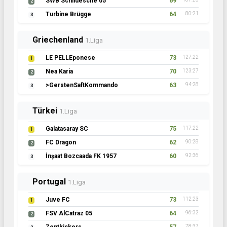
SWB Schildesche 05
69
2
Turbine Brügge
64
80:21
3
Griechenland
1.Liga
LE PELLEponese
73
127:22
1
Nea Karia
70
123:27
2
>GerstenSaftKommando
63
94:28
3
Türkei
1.Liga
Galatasaray SC
75
117:22
1
FC Dragon
62
90:28
2
İnşaat Bozcaada FK 1957
60
92:36
3
Portugal
1.Liga
Juve FC
73
112:23
1
FSV AlCatraz 05
64
96:32
2
78:37