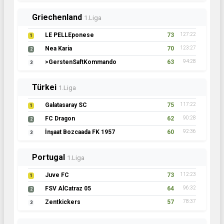
Griechenland
1.Liga
LE PELLEponese
73
127:22
1
Nea Karia
70
123:27
2
>GerstenSaftKommando
63
94:28
3
Türkei
1.Liga
Galatasaray SC
75
117:22
1
FC Dragon
62
90:28
2
İnşaat Bozcaada FK 1957
60
92:36
3
Portugal
1.Liga
Juve FC
73
112:23
1
FSV AlCatraz 05
64
96:32
2
Zentkickers
57
78:37
3