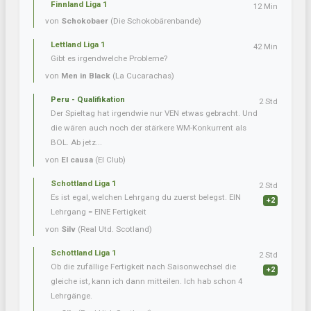
Finnland Liga 1
12 Min
von
Schokobaer
(Die Schokobärenbande)
Lettland Liga 1
42 Min
Gibt es irgendwelche Probleme?
von
Men in Black
(La Cucarachas)
Peru - Qualifikation
2 Std
Der Spieltag hat irgendwie nur VEN etwas gebracht. Und
die wären auch noch der stärkere WM-Konkurrent als
BOL. Ab jetz...
von
El causa
(El Club)
Schottland Liga 1
2 Std
Es ist egal, welchen Lehrgang du zuerst belegst. EIN
+2
Lehrgang = EINE Fertigkeit
von
Silv
(Real Utd. Scotland)
Schottland Liga 1
2 Std
Ob die zufällige Fertigkeit nach Saisonwechsel die
+2
gleiche ist, kann ich dann mitteilen. Ich hab schon 4
Lehrgänge.