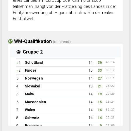
eines Landes am Eurocup oder Championscup
teilnehmen, hängt von der Platzierung des Landes in der
Fünfjahreswertung ab – ganz ähnlich wie in der realen
Fußballwelt.
WM-Qualifikation
(rotierend)
Gruppe 2
1
Schottland
14
36
45:14
●
2
Färöer
15
33
30:12
●
3
Norwegen
14
27
26:15
4
Slowakei
15
21
25:22
5
Malta
14
19
22:29
6
Mazedonien
14
15
19:24
7
Wales
14
14
32:27
8
Schweiz
14
14
15:23
9
Rumänien
14
0
12:60