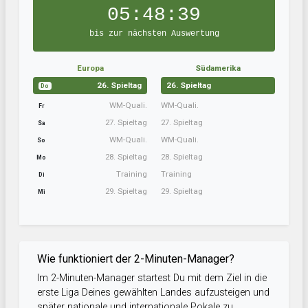
05:48:39
bis zur nächsten Auswertung
Europa
Südamerika
26. Spieltag
26. Spieltag
Do
WM-Quali.
WM-Quali.
Fr
27. Spieltag
27. Spieltag
Sa
WM-Quali.
WM-Quali.
So
28. Spieltag
28. Spieltag
Mo
Training
Training
Di
29. Spieltag
29. Spieltag
Mi
Wie funktioniert der 2-Minuten-Manager?
Im 2-Minuten-Manager startest Du mit dem Ziel in die
erste Liga Deines gewählten Landes aufzusteigen und
später nationale und internationale Pokale zu