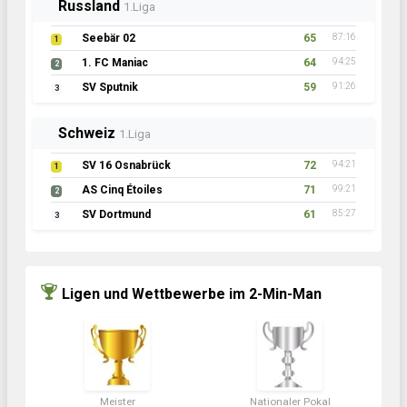
Russland
1.Liga
Seebär 02
65
87:16
1
1. FC Maniac
64
94:25
2
SV Sputnik
59
91:26
3
Schweiz
1.Liga
SV 16 Osnabrück
72
94:21
1
AS Cinq Étoiles
71
99:21
2
SV Dortmund
61
85:27
3
Ligen und Wettbewerbe im 2-Min-Man
Meister
Nationaler Pokal