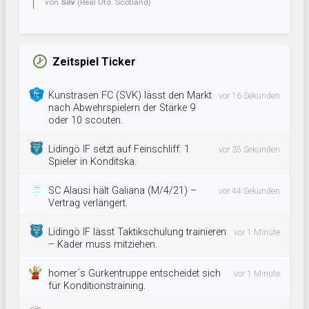
von
Silv
(Real Utd. Scotland)
Zeitspiel Ticker
Kunstrasen FC (SVK) lässt den Markt
vor 16 Sekunden
nach Abwehrspielern der Stärke 9
oder 10 scouten.
Lidingö IF setzt auf Feinschliff: 1
vor 35 Sekunden
Spieler in Konditska.
SC Alausi hält Galiana (M/4/21) –
vor 44 Sekunden
Vertrag verlängert.
Lidingö IF lässt Taktikschulung trainieren
vor 1 Minute
– Kader muss mitziehen.
homer´s Gurkentruppe entscheidet sich
vor 1 Minute
für Konditionstraining.