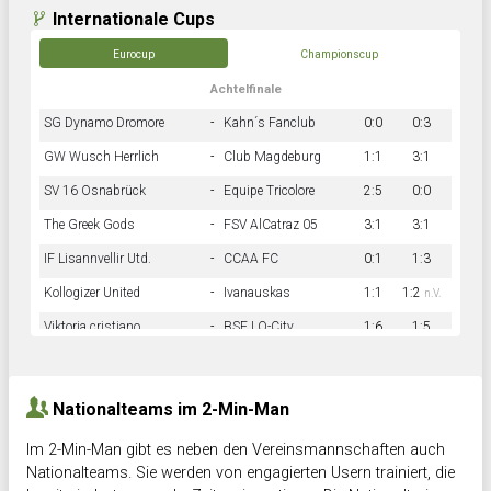
Internationale Cups
Eurocup
Championscup
Achtelfinale
SG Dynamo Dromore
-
Kahn´s Fanclub
0:0
0:3
GW Wusch Herrlich
-
Club Magdeburg
1:1
3:1
SV 16 Osnabrück
-
Equipe Tricolore
2:5
0:0
The Greek Gods
-
FSV AlCatraz 05
3:1
3:1
IF Lisannvellir Utd.
-
CCAA FC
0:1
1:3
Kollogizer United
-
Ivanauskas
1:1
1:2
n.V.
Viktoria cristiano
-
BSF LO-City
1:6
1:5
Hnk Rama
-
Südstadkicker
0:1
2:2
Nationalteams im 2-Min-Man
Im 2-Min-Man gibt es neben den Vereinsmannschaften auch
Nationalteams. Sie werden von engagierten Usern trainiert, die