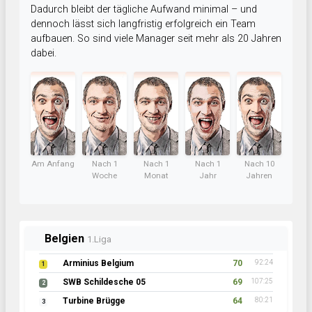
Dadurch bleibt der tägliche Aufwand minimal – und
dennoch lässt sich langfristig erfolgreich ein Team
aufbauen. So sind viele Manager seit mehr als 20 Jahren
dabei.
Am Anfang
Nach 1
Nach 1
Nach 1
Nach 10
Woche
Monat
Jahr
Jahren
Belgien
1.Liga
Arminius Belgium
70
92:24
1
SWB Schildesche 05
69
107:25
2
Turbine Brügge
64
80:21
3