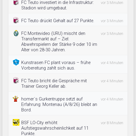
FC Teuto investiert in die Infrastruktur:
vor 3 Minuten
Stadion wird umgebaut.
FC Teuto drückt Gehalt auf 27 Punkte.
vor 3 Minuten
FC Montevideo (URU) mischt den
vor 3 Minuten
Transfermarkt auf – Ziel:
Abwehrspielern der Stärke 9 oder 10 im
Alter von 28-30 Jahren.
Kunstrasen FC plant voraus – frühe
vor 4 Minuten
Vorbereitung zahlt sich aus.
FC Teuto bricht die Gespräche mit
vor 4 Minuten
Trainer Georg Keller ab.
homer´s Gurkentruppe setzt auf
vor 4 Minuten
Erfahrung: Montenau (A/8/26) bleibt an
Bord.
BSF LO-City erhöht
vor 8 Minuten
Aufstiegswahrscheinlichkeit auf 11
Punkte.