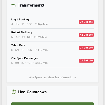
Transfermarkt
Lloyd Buckley
79 Gebote
A • 5er • 19 • SCO • €116,4 Mio
Robert McCrory
42 Gebote
M • 6er • 20 • NIR • €182,5 Mio
Tabor Pars
23 Gebote
S • 5er • 19 • HUN • €149,2 Mio
Ole Bjørn Porsanger
22 Gebote
S • 8er • 22 • NOR • €228,7 Mio
Alle Spieler auf dem Transfermarkt →
Live-Countdown