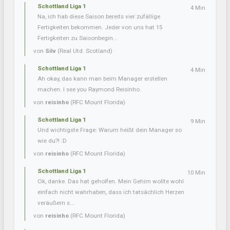
Schottland Liga 1
4 Min
Na, ich hab diese Saison bereits vier zufällige
Fertigkeiten bekommen. Jeder von uns hat 15
Fertigkeiten zu Saisonbegin...
von
Silv
(Real Utd. Scotland)
Schottland Liga 1
4 Min
Ah okay, das kann man beim Manager erstellen
machen. I see you Raymond Reisinho.
von
reisinho
(RFC Mount Florida)
Schottland Liga 1
9 Min
Und wichtigste Frage: Warum heißt dein Manager so
wie du?! :D
von
reisinho
(RFC Mount Florida)
Schottland Liga 1
10 Min
Ok, danke. Das hat geholfen. Mein Gehirn wollte wohl
einfach nicht wahrhaben, dass ich tatsächlich Herzen
veräußern s...
von
reisinho
(RFC Mount Florida)