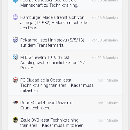
FSC Bergshausen beordert die
vor 50 Sekunden
Mannschaft zu Techniktraining.
Hamburger Mädels trennt sich von
vor 56 Sekunden
Jerneja (T/9/32) – Markt entscheidet
den Preis.
FcKarma listet i Innistovu (S/5/18)
vor 58 Sekunden
auf dem Transfermarkt.
M D Schwelm 1919 drückt
vor 59 Sekunden
Aufstiegswahrscheinlichkeit auf 22
Punkte.
FC Ciudad de la Costa lässt
vor 1 Minute
Techniktraining trainieren – Kader muss
mitziehen.
Roar FC setzt neue Reize mit
vor 1 Minute
Grundtechniken.
Zeule BVB lässt Techniktraining
vor 1 Minute
trainieren – Kader muss mitziehen.