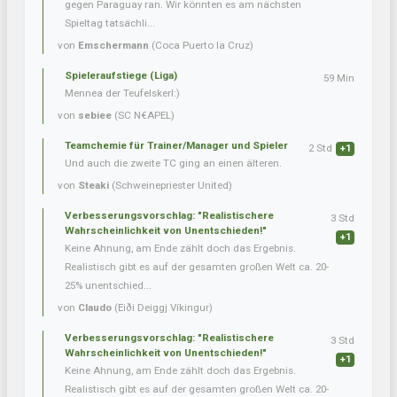
gegen Paraguay ran. Wir könnten es am nächsten
Spieltag tatsächli...
von
Emschermann
(Coca Puerto la Cruz)
Spieleraufstiege (Liga)
59 Min
Mennea der Teufelskerl:)
von
sebiee
(SC N€APEL)
Teamchemie für Trainer/Manager und Spieler
2 Std
+1
Und auch die zweite TC ging an einen älteren.
von
Steaki
(Schweinepriester United)
Verbesserungsvorschlag: "Realistischere
3 Std
Wahrscheinlichkeit von Unentschieden!"
+1
Keine Ahnung, am Ende zählt doch das Ergebnis.
Realistisch gibt es auf der gesamten großen Welt ca. 20-
25% unentschied...
von
Claudo
(Eiði Deiggj Víkingur)
Verbesserungsvorschlag: "Realistischere
3 Std
Wahrscheinlichkeit von Unentschieden!"
+1
Keine Ahnung, am Ende zählt doch das Ergebnis.
Realistisch gibt es auf der gesamten großen Welt ca. 20-