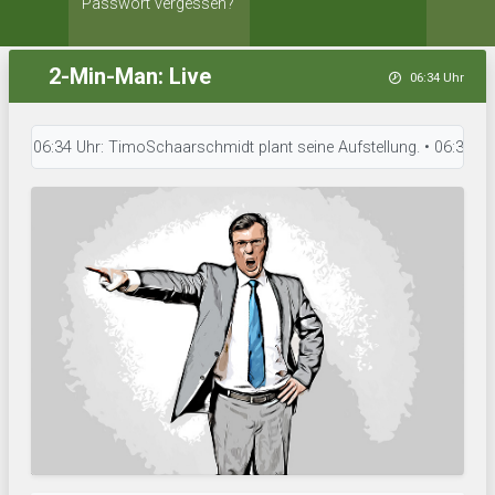
Passwort vergessen?
2-Min-Man: Live
06:34 Uhr
06:34 Uhr: TimoSchaarschmidt plant seine Aufstellung. • 06:34 Uhr: FC L