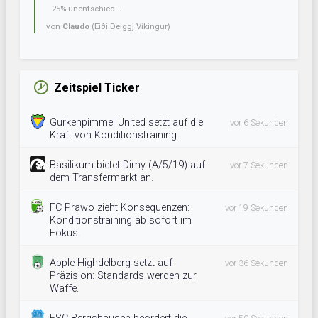
25% unentschied...
von
Claudo
(Eiði Deiggj Víkingur)
Zeitspiel Ticker
Gurkenpimmel United setzt auf die
vor 6 Sekunden
Kraft von Konditionstraining.
Basilikum bietet Dimy (A/5/19) auf
vor 7 Sekunden
dem Transfermarkt an.
FC Prawo zieht Konsequenzen:
vor 19 Sekunden
Konditionstraining ab sofort im
Fokus.
Apple Highdelberg setzt auf
vor 36 Sekunden
Präzision: Standards werden zur
Waffe.