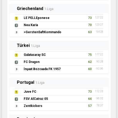
Griechenland
1.Liga
LE PELLEponese
73
127:22
1
Nea Karia
70
123:27
2
>GerstenSaftKommando
63
94:28
3
Türkei
1.Liga
Galatasaray SC
75
117:22
1
FC Dragon
62
90:28
2
İnşaat Bozcaada FK 1957
60
92:36
3
Portugal
1.Liga
Juve FC
73
112:23
1
FSV AlCatraz 05
64
96:32
2
Zentkickers
57
78:37
3