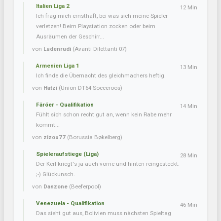
Italien Liga 2
12 Min
Ich frag mich ernsthaft, bei was sich meine Spieler
verletzen! Beim Playstation zocken oder beim
Ausräumen der Geschirr...
von
Ludenrudi
(Avanti Dilettanti 07)
Armenien Liga 1
13 Min
Ich finde die Übernacht des gleichmachers heftig.
von
Hatzi
(Union DT64 Socceroos)
Färöer - Qualifikation
14 Min
Fühlt sich schon recht gut an, wenn kein Rabe mehr
kommt...
von
zizou77
(Borussia Bøkelberg)
Spieleraufstiege (Liga)
28 Min
Der Kerl kriegt's ja auch vorne und hinten reingesteckt.
;-) Glückunsch.
von
Danzone
(Beeferpool)
Venezuela - Qualifikation
46 Min
Das sieht gut aus, Bolivien muss nächsten Spieltag