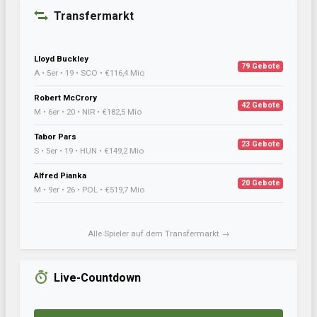
Transfermarkt
Lloyd Buckley
79 Gebote
A • 5er • 19 • SCO • €116,4 Mio
Robert McCrory
42 Gebote
M • 6er • 20 • NIR • €182,5 Mio
Tabor Pars
23 Gebote
S • 5er • 19 • HUN • €149,2 Mio
Alfred Pianka
20 Gebote
M • 9er • 26 • POL • €519,7 Mio
Alle Spieler auf dem Transfermarkt →
Live-Countdown