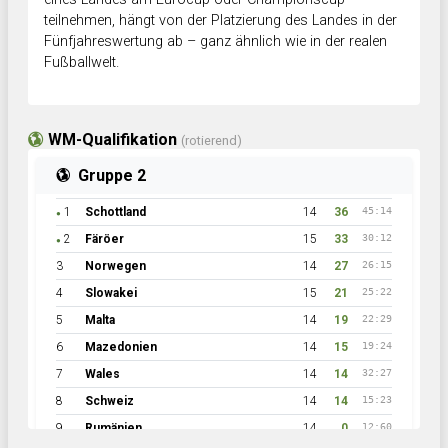
teilnehmen, hängt von der Platzierung des Landes in der
Fünfjahreswertung ab – ganz ähnlich wie in der realen
Fußballwelt.
WM-Qualifikation
(rotierend)
Gruppe 2
1
Schottland
14
36
45:14
●
2
Färöer
15
33
30:12
●
3
Norwegen
14
27
26:15
4
Slowakei
15
21
25:22
5
Malta
14
19
22:29
6
Mazedonien
14
15
19:24
7
Wales
14
14
32:27
8
Schweiz
14
14
15:23
9
Rumänien
14
0
12:60