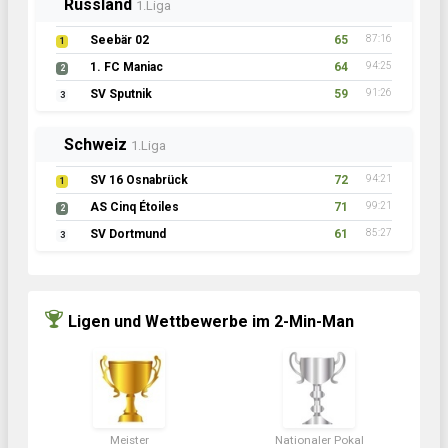
Russland
1.Liga
Seebär 02
65
87:16
1
1. FC Maniac
64
94:25
2
SV Sputnik
59
91:26
3
Schweiz
1.Liga
SV 16 Osnabrück
72
94:21
1
AS Cinq Étoiles
71
99:21
2
SV Dortmund
61
85:27
3
Ligen und Wettbewerbe im 2-Min-Man
Meister
Nationaler Pokal