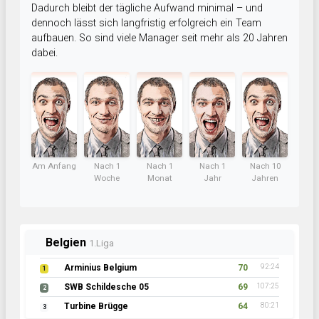
Dadurch bleibt der tägliche Aufwand minimal – und
dennoch lässt sich langfristig erfolgreich ein Team
aufbauen. So sind viele Manager seit mehr als 20 Jahren
dabei.
Am Anfang
Nach 1
Nach 1
Nach 1
Nach 10
Woche
Monat
Jahr
Jahren
Belgien
1.Liga
Arminius Belgium
70
92:24
1
SWB Schildesche 05
69
107:25
2
Turbine Brügge
64
80:21
3