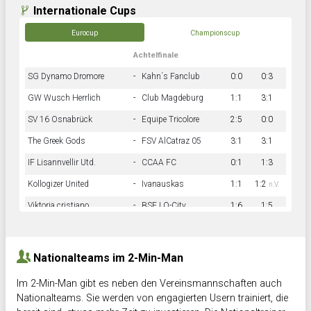
Internationale Cups
Eurocup
Championscup
Achtelfinale
SG Dynamo Dromore
-
Kahn´s Fanclub
0:0
0:3
GW Wusch Herrlich
-
Club Magdeburg
1:1
3:1
SV 16 Osnabrück
-
Equipe Tricolore
2:5
0:0
The Greek Gods
-
FSV AlCatraz 05
3:1
3:1
IF Lisannvellir Utd.
-
CCAA FC
0:1
1:3
Kollogizer United
-
Ivanauskas
1:1
1:2
n.V.
Viktoria cristiano
-
BSF LO-City
1:6
1:5
Hnk Rama
-
Südstadkicker
0:1
2:2
Nationalteams im 2-Min-Man
Im 2-Min-Man gibt es neben den Vereinsmannschaften auch
Nationalteams. Sie werden von engagierten Usern trainiert, die