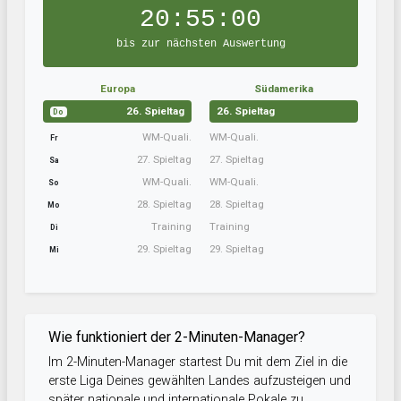
20:54:59
bis zur nächsten Auswertung
Europa
Südamerika
26. Spieltag
26. Spieltag
Do
WM-Quali.
WM-Quali.
Fr
27. Spieltag
27. Spieltag
Sa
WM-Quali.
WM-Quali.
So
28. Spieltag
28. Spieltag
Mo
Training
Training
Di
29. Spieltag
29. Spieltag
Mi
Wie funktioniert der 2-Minuten-Manager?
Im 2-Minuten-Manager startest Du mit dem Ziel in die
erste Liga Deines gewählten Landes aufzusteigen und
später nationale und internationale Pokale zu